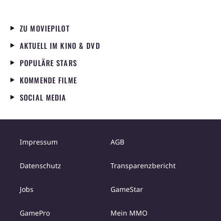
Jünglinge zuvor, in dessen Dienst
aufgenommen und verzaubert. Erst jetzt
begreift er die Bösartigkeit und Macht des
ZU MOVIEPILOT
Müllers. Krabat setzt sich zur Wehr, muss aber
AKTUELL IM KINO & DVD
feststellen, dass er seinem Gegenüber nicht
gewachsen ist. Erst als es gelingt, den Zufluss
POPULÄRE STARS
zur Mühle abzugraben und das Mahlwerk
KOMMENDE FILME
außer Kraft zu setzen, wird die Macht des
Müllers gebrochen. Mit Hilfe des Volkes und
SOCIAL MEDIA
des Buch des Wissens werden alle, die durch
den Zauberbann verwandelt waren, wieder
erlöst.
Impressum
AGB
Datenschutz
Transparenzbericht
Jobs
GameStar
GamePro
Mein MMO