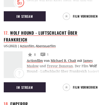
George will kein Ritter mehr sein und ein
5
.3
friedliches Leben führen. Doch während
seiner Kriege ist in England Lunna , die
IM STREAM
FILM VORMERKEN
Tochter des Königs verschwunden. Jetzt muß
George die Prinzessin finden, bevor er sich zur
Ruhe setzen kann.
WOLF HOUND - LUFTSCHLACHT ÜBER
FRANKREICH
US
(
2022
) |
Actionfilm
,
Abenteuerfilm
8
1
Actionfilm
von
Michael B. Chait
mit
James
Maslow
und
Trevor Donovan
.
Der Film
Wolf
Hound - Luftschlacht über Frankreich
basiert
?
auf wahren Begebenheiten und erzählt die
fesselnde Geschichte des jüdisch-
IM STREAM
FILM VORMERKEN
amerikanischen Soldaten David Holden (James
Maslow). Bei einem Angriff wurde sein
Flugzeug niedergeschossen. Mit nicht viel
EMPEROR
mehr als einer Waffe und seinem Verstand