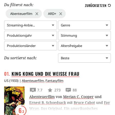
Du filterst nach:
ZURÜCKSETZEN
Abenteuerfilm
ARD+
Streaming-Anbie...
Genre
Produktionsjahr
Stimmung
Produktionsländer
Altersfreigabe
Du sortierst nach:
Beste
KING KONG UND DIE WEISSE
FRAU
US
(
1933
) |
Abenteuerfilm
,
Fantasyfilm
7.7
273
88
Abenteuerfilm
von
Merian C. Cooper
und
Ernest B. Schoedsack
mit
Bruce Cabot
und
Fay
Wray
.
Das Original. Ein amerikanisches
6
.3
Filmteam und die Diva Ann Darrow reisen zu