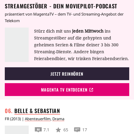
STREAMGESTÖBER - DEIN MOVIEPILOT-PODCAST
leichtes Vorhaben, da der raffinierte Fantomas
in die verschiedensten Masken schlüpft und
präsentiert von MagentaTV – dem TV- und Streaming-Angebot der
die Polizei beliebig und eiskalt austrickst. Auch
Telekom
der Journalist Fandor will gemeinsam mit der
Stürz dich mit uns
jeden Mittwoch
ins
attraktiven Fotografin Helène endlich das
Streamgestöber auf die gehypten und
große Geheimnis um Fantomas lüften. Als die
geheimen Serien & Filme deiner 3 bis 300
beiden einen Artikel über ein erfundenes
Streaming-Dienste. Andere bingen
Interview mit Fantomas veröffentlichen, rächt
Feierabendbier, wir trinken Feierabendserien.
sich dieser auf seine ganz spezielle Weise.
JETZT REINHÖREN
MAGENTA TV ENTDECKEN
BELLE &
SEBASTIAN
FR
(
2013
) |
Abenteuerfilm
,
Drama
7.1
65
17