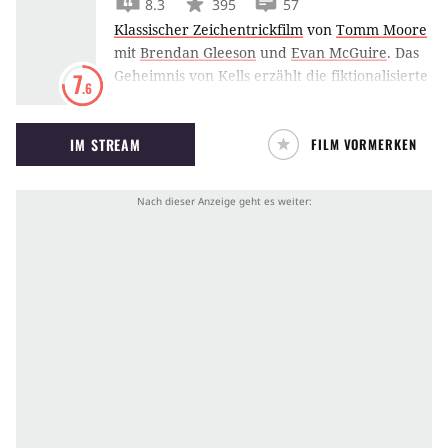
8.3
395
57
Klassischer Zeichentrickfilm
von
Tomm Moore
mit
Brendan Gleeson
und
Evan McGuire
.
Das
Geheimnis von Kells erzählt die fiktionalisierte
7
.6
Entstehungsgeschichte des Buches von Kells
anhand der Abenteuer des Klosterschülers
IM STREAM
FILM VORMERKEN
Brendan.