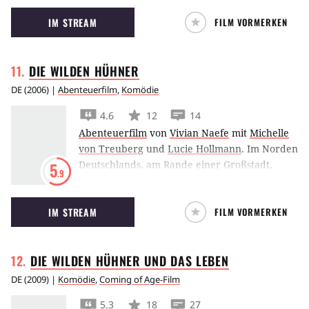
daraufhin eine mysteriöse Entdeckung.
IM STREAM
FILM VORMERKEN
DIE WILDEN
HÜHNER
DE
(
2006
) |
Abenteuerfilm
,
Komödie
4.6
12
14
Abenteuerfilm
von
Vivian Naefe
mit
Michelle
von Treuberg
und
Lucie Hollmann
.
Im Norden
Deutschlands, am Rande einer Großstadt,
5
.9
leben
Die Wilden Hühner
, fünf Mädchen
zwischen 11 und 12 Jahren. Dicke
IM STREAM
FILM VORMERKEN
Freundinnen, unzertrennlich, wenn es darauf
ankommt und – wenn nötig – strenge
Kritikerinnen des eigenen Verhaltens. Sie
DIE WILDEN HÜHNER UND DAS
LEBEN
gehen in die fünfte Klasse, finden Robby
Williams, italienisches Essen,
DE
(
2009
) |
Komödie
,
Coming of Age-Film
Klavierunterricht, soziales Engagement und
5.3
18
27
ihre Lehrerin Frau Rose cool und sind sich