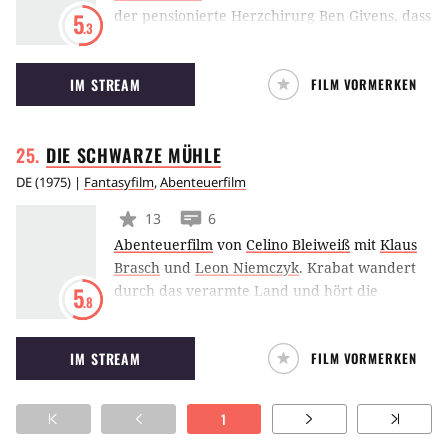
der pensionierte Herzchirurg Ben Givens, dass
5
.3
er Kebs im Endstadium hat und begibt sich mit
seinem Hund auf eine letzte Jagd, bei der er
IM STREAM
FILM VORMERKEN
sein Leben auf seine Art beenden möchte.
Dabei nimmt sein Ausflug jedoch eine
unvorhergesehene Wendung. (MK)
DIE SCHWARZE
MÜHLE
DE
(
1975
) |
Fantasyfilm
,
Abenteuerfilm
13
6
Abenteuerfilm
von
Celino Bleiweiß
mit
Klaus
Brasch
und
Leon Niemczyk
.
Krabat wandert
durch das verarmte Land und hört die
5
.8
Geschichte von einer eisernen Truhe mit
sieben Schlössern, die von einem Wolf
IM STREAM
FILM VORMERKEN
bewacht wird. In ihr befindet sich das Buch
des Wissens, das Antwort auf jede Frage weiß.
Er begegnet dem gefürchteten "Schwarzen
1
Müller" und wird, wie etliche andere