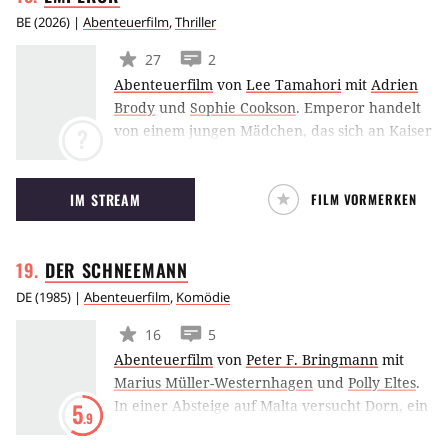
muss er sich durch das feindliche Gebiet
BE
(
2026
) |
Abenteuerfilm
,
Thriller
kämpfen, um seine Kameraden zu befreien.
27
2
(SB)
Abenteuerfilm
von
Lee Tamahori
mit
Adrien
Brody
und
Sophie Cookson
.
Emperor handelt
von einem jungen Mädchen, das sich an Kaiser
?
Karl V. für den Tod ihres Vaters rächen will.
Der Schauplatz ist eine Welt des Reichtums,
IM STREAM
FILM VORMERKEN
der Ausschweifung, brutaler Vergeltungen,
des Sex, der Machenschaften und des Verrats,
kurzum das 16. Jahrhundert.
DER
SCHNEEMANN
DE
(
1985
) |
Abenteuerfilm
,
Komödie
16
5
Abenteuerfilm
von
Peter F. Bringmann
mit
Marius Müller-Westernhagen
und
Polly Eltes
.
In einer Absteige auf Malta versucht Dorn, ein
5
.9
junger Abenteurer und Überlebenskünstler,