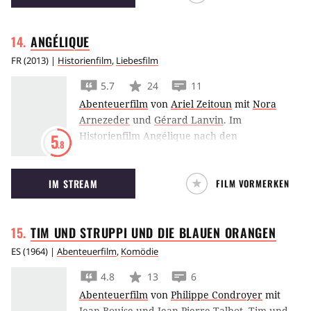
ANGÉLIQUE
FR
(
2013
) |
Historienfilm
,
Liebesfilm
5.7
24
11
Abenteuerfilm
von
Ariel Zeitoun
mit
Nora
Arnezeder
und
Gérard Lanvin
.
Im
Historienfilm Angélique nach den
5
.8
weltberühmten Bestsellerromanen von Anne
Golon kämpft die schöne und freiheitsliebende
IM STREAM
FILM VORMERKEN
Angélique gegen finstere Intrigen im
Frankreich des 17. Jahrhundert.
TIM UND STRUPPI UND DIE BLAUEN
ORANGEN
ES
(
1964
) |
Abenteuerfilm
,
Komödie
4.8
13
6
Abenteuerfilm
von
Philippe Condroyer
mit
Jean Bouise
und
Jean-Pierre Talbot
.
Tim und