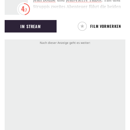
Struppis zweites Abenteuer führt die beiden
4
.7
nach Spanien. Dort wollen sie den genialen
Wissenschaftler Professor Zalamea besuchen.
IM STREAM
FILM VORMERKEN
Dieser entwickelt gerade eine blaue Orange,
die in der Lage sein soll, in der Wüste zu
wachsen. Als jedoch Zalamea und ein
befreundeter Professor spurlos verschwinden,
sind Tim, Struppi und der mitgereiste Kapitän
Haddock gefordert, die beiden Forscher
wiederzufinden. Auf der Suche nach den
Vermissten geraten sie einer internationalen
Verbrecherbande auf die Spur, die sich die
blaue Orange unter den Nagel reißen will.