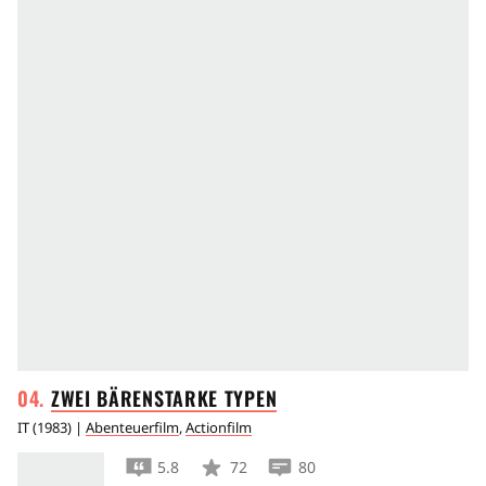
ZWEI BÄRENSTARKE
TYPEN
IT
(
1983
) |
Abenteuerfilm
,
Actionfilm
5.8
72
80