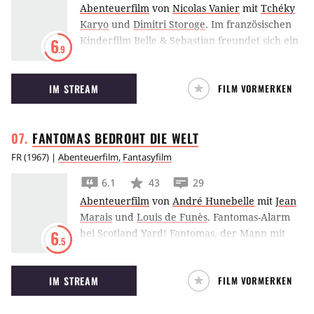
Abenteuerfilm
von
Nicolas Vanier
mit
Tchéky
Karyo
und
Dimitri Storoge
.
Im französischen
Kinderfilm Belle & Sebastian freundet sich ein
6
.9
Junge in den Bergen mit einem riesenhaften
Hund an.
IM STREAM
FILM VORMERKEN
FANTOMAS BEDROHT DIE
WELT
FR
(
1967
) |
Abenteuerfilm
,
Fantasyfilm
6.1
43
29
Abenteuerfilm
von
André Hunebelle
mit
Jean
Marais
und
Louis de Funès
.
Fantomas-Alarm
bei Scotland Yard! Fantomas, der Mann mit
6
.5
den tausend Masken, hat sich auf einem
Schloss am schottischen Loch Ness
IM STREAM
FILM VORMERKEN
niedergelassen, von dem aus er seine
kriminellen Machenschaften steuert: Er
erpresst von den reichsten Männern der Welt