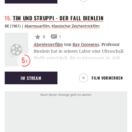
TIM UND STRUPPI - DER FALL
BIENLEIN
BE
(
1961
) |
Abenteuerfilm
,
Klassischer Zeichentrickfilm
8
1
Abenteuerfilm
von
Ray Goossens
.
Professor
Bienlein hat in seinem Labor eine Ultraschall-
Waffe entwickelt, die so interessant ist, daß
5
.7
sich gleich zwei Geheimdienste dafür
interessieren. Auf einer Reise nach Genf wird
IM STREAM
FILM VORMERKEN
Bienlein entführt, während zu Hause das
Labor geplündert wird. Klarer Fall, daß Tim,
Struppi und Kapitän Haddock alles daran
setzen, ihren zerstreuten Professor
aufzuspüren und die Situation zu entwirren.