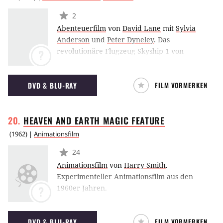
Nachbar Totoro", oder "Das wandelnde
2
Schloß".
Abenteuerfilm
von
David Lane
mit
Sylvia
Anderson
und
Peter Dyneley
.
Das
revolutionäre Flugzeug Skyship 1 von
?
International Rescue wird auf seinem
Jungfernflug entführt. An Bord kämpft Lady
DVD & BLU-RAY
FILM VORMERKEN
Penelope unerschrocken gegen die Hijacker,
während der Rest der Truppe zu verhindern
versucht, dass Skyship 1 in ein Raketendepot
HEAVEN AND EARTH MAGIC
FEATURE
stürzt. Nur Brains tüftelt an einem noch nie
dagewesenen Gefährt für die
(
1962
) |
Animationsfilm
Rettungstruppe...
24
Animationsfilm
von
Harry Smith
.
Experimenteller Animationsfilm aus den
1960er Jahren.
?
DVD & BLU-RAY
FILM VORMERKEN