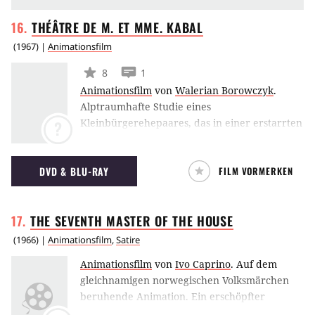
THÉÂTRE DE M. ET MME.
KABAL
(
1967
) |
Animationsfilm
8
1
Animationsfilm
von
Walerian Borowczyk
.
Alptraumhafte Studie eines
Kleinbürgerehepaares, das in einer erstarrten
?
Welt einen mechanischen Alltag lebt.
DVD & BLU-RAY
FILM VORMERKEN
THE SEVENTH MASTER OF THE
HOUSE
(
1966
) |
Animationsfilm
,
Satire
Animationsfilm
von
Ivo Caprino
.
Auf dem
gleichnamigen norwegischen Volksmärchen
beruhende Animation. Ein erschöpfter
Wanderer möchte in einem einsam gelegenen