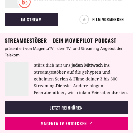
6
.9
Ringo und George unterwegs um die Welt vom
Römerlager, um Miraculix wieder zu befreien.
Bösen zu befreien und Freunde und Musik
IM STREAM
FILM VORMERKEN
zurück zu den Menschen zu bringen.
STREAMGESTÖBER - DEIN MOVIEPILOT-PODCAST
präsentiert von MagentaTV – dem TV- und Streaming-Angebot der
Telekom
Stürz dich mit uns
jeden Mittwoch
ins
Streamgestöber auf die gehypten und
geheimen Serien & Filme deiner 3 bis 300
Streaming-Dienste. Andere bingen
Feierabendbier, wir trinken Feierabendserien.
JETZT REINHÖREN
MAGENTA TV ENTDECKEN