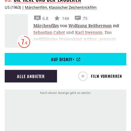
US
(
1963
) |
Märchenfilm
,
Klassischer Zeichentrickfilm
6.8
144
75
Märchenfilm
von
Wolfgang Reitherman
mit
Sebastian Cabot
und
Karl Swenson
.
Das
zwölfjährige Waisenkind Arthur, genannt
7
.4
Floh, ahnt nicht von seiner Bestimmung - bis
der Zauberer Merlin auf ihn aufmerksam wird
AUF DISNEY+
und sich der Erziehung des Jungen annimmt.
Als Fisch, Eichhörnchen und Vogel verwandelt
lässt er Floh lehrreiche Abenteuer erleben,
ALLE ANBIETER
FILM VORMERKEN
daunter einen Zauberwettstreit mit der bösen
Hexe Madame Mim. Und als Arthur in den
Besitz eines besonderen Schwertes kommt,
steht er plötzlich vor einer schwierigen Wahl.
Disneys zauberhafte Interpretation der
berühmten Artus-Sage.