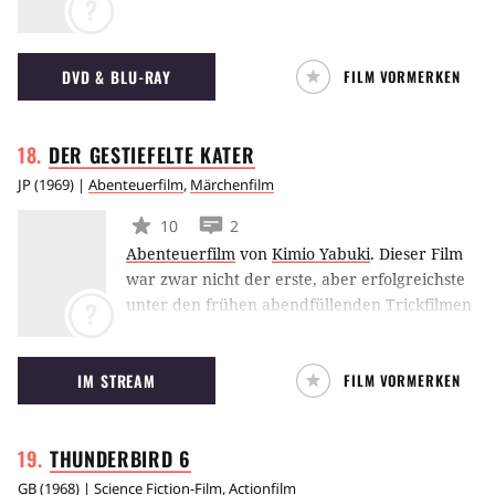
?
Haus übernachten und will darum
traditionsgemäß den Hausvater, den
Familienältesten, bitten. Doch wen er auch
DVD & BLU-RAY
FILM VORMERKEN
fragt, er wird immer an einen noch älteren
Mann verwiesen.
DER GESTIEFELTE
KATER
JP
(
1969
) |
Abenteuerfilm
,
Märchenfilm
10
2
Abenteuerfilm
von
Kimio Yabuki
.
Dieser Film
war zwar nicht der erste, aber erfolgreichste
unter den frühen abendfüllenden Trickfilmen
?
des japanischen Studios Toei. Aus Dankbarkeit
ziert der Kater auch heute noch das Logo von
IM STREAM
FILM VORMERKEN
Toei und ist sein Maskottchen. Viele der an
diesem Film Mitwirkenden haben in der
Folgezeit überaus erfolgreiche Serien und
THUNDERBIRD
6
Filme produziert: "Chihiros Reise ins
Zauberland", "Prinzessin Mononoke", "Mein
GB
(
1968
) |
Science Fiction-Film
,
Actionfilm