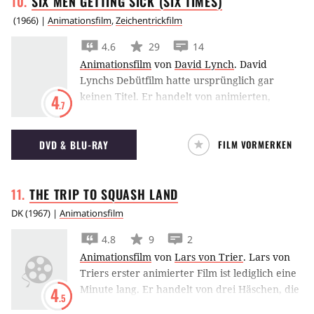
SIX MEN GETTING SICK (SIX
TIMES)
(
1966
) |
Animationsfilm
,
Zeichentrickfilm
4.6
29
14
Animationsfilm
von
David Lynch
.
David
Lynchs Debütfilm hatte ursprünglich gar
keinen Titel. Er handelt von animierten,
4
.7
kruden Männer, die erst trinken und sich
dann erbrechen müssen. Das ganze wird in
DVD & BLU-RAY
FILM VORMERKEN
einer Endlosschleife sechs Mal wiederholt.
Ohne tiefen Sinn oder Bedeutung.
THE TRIP TO SQUASH
LAND
DK
(
1967
) |
Animationsfilm
4.8
9
2
Animationsfilm
von
Lars von Trier
.
Lars von
Triers erster animierter Film ist lediglich eine
Minute lang. Er handelt von drei Häschen, die
4
.5
vor ihrem Haus tanzen, bis plötzlich eines von