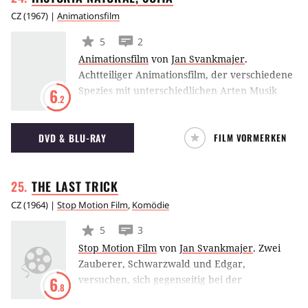
CZ
(
1967
) |
Animationsfilm
5
2
Animationsfilm
von
Jan Svankmajer
.
Achtteiliger Animationsfilm, der verschiedene
Spezies mit unterschiedlichen Arten Musik
6
.2
begleitet.
DVD & BLU-RAY
FILM VORMERKEN
THE LAST
TRICK
CZ
(
1964
) |
Stop Motion Film
,
Komödie
5
3
Stop Motion Film
von
Jan Svankmajer
.
Zwei
Zauberer, Schwarzwald und Edgar,
versuchen, sich gegenseitig bei der
6
.8
Durchführung aufwendig Zaubertricks zu