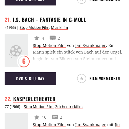
J.S. BACH - FANTASIE IN
G-MOLL
(
1965
) |
Stop Motion Film
,
Musikfilm
4
2
Stop Motion Film
von
Jan Svankmajer
.
Ein
Mann spielt ein Stück von Bach auf der Orgel,
begleitet von Bildern von Steinmauern mit
6
Rissen und Löchern, die wachsen und
schrumpfen, mit zwischengeschnittenen
DVD & BLU-RAY
FILM VORMERKEN
Bildern von Türen und drahtvermaschten
Fenstern.
KASPERLETHEATER
CZ
(
1966
) |
Stop Motion Film
,
Zeichentrickfilm
16
2
Stop Motion Film
von
Jan Svankmajer
mit
Jirí