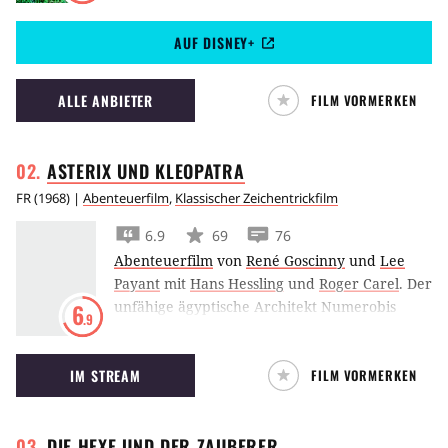
mitten im Dschungel aufwuchs.
AUF DISNEY+
ALLE ANBIETER
FILM VORMERKEN
ASTERIX UND
KLEOPATRA
FR
(
1968
) |
Abenteuerfilm
,
Klassischer Zeichentrickfilm
6.9
69
76
Abenteuerfilm
von
René Goscinny
und
Lee
Payant
mit
Hans Hessling
und
Roger Carel
.
Der
unfähige ägyptische Architekt Numerobis
6
.9
sucht in Asterix und Kleopatra bei Miraculix in
Gallien Rat.
IM STREAM
FILM VORMERKEN
DIE HEXE UND DER
ZAUBERER