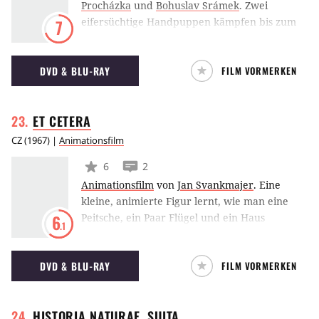
Procházka
und
Bohuslav Srámek
.
Zwei
eifersüchtige Handpuppen kämpfen bis zum
7
Tod um das Sorgerecht an einem
Meerschweinchen.
DVD & BLU-RAY
FILM VORMERKEN
ET
CETERA
CZ
(
1967
) |
Animationsfilm
6
2
Animationsfilm
von
Jan Svankmajer
.
Eine
kleine, animierte Figur lernt, wie man eine
Peitsche, ein Paar Flügel und ein Haus
6
.1
verwendet.
DVD & BLU-RAY
FILM VORMERKEN
HISTORIA NATURAE,
SUITA