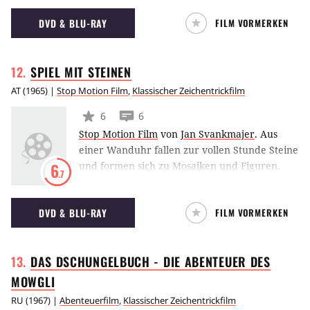
ihnen entführt wird. Doch Hilfe naht in Form
DVD & BLU-RAY
FILM VORMERKEN
eines Superhelden, der auf einem Wal reitet.
SPIEL MIT
STEINEN
AT
(
1965
) |
Stop Motion Film
,
Klassischer Zeichentrickfilm
6
6
Stop Motion Film
von
Jan Svankmajer
.
Aus
einer Wanduhr fallen zur vollen Stunde Steine
und formen sich zu Mosaiken und Figuren.
6
.7
Jedes Mal werden die Steine größer, farbiger
und das Ballett der daraus entstehenden
DVD & BLU-RAY
FILM VORMERKEN
Mosaiken kunstvoller. Am Ende ist die Masse
der Steine aber so groß, dass sie den feinen
Mechanismus der Uhr zerstört.
DAS DSCHUNGELBUCH - DIE ABENTEUER DES
MOWGLI
RU
(
1967
) |
Abenteuerfilm
,
Klassischer Zeichentrickfilm