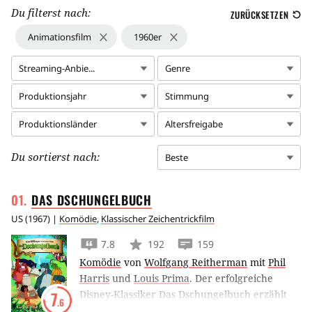
Du filterst nach:
ZURÜCKSETZEN
Animationsfilm
1960er
Streaming-Anbie...
Genre
Produktionsjahr
Stimmung
Produktionsländer
Altersfreigabe
Du sortierst nach:
Beste
DAS
DSCHUNGELBUCH
US
(
1967
) |
Komödie
,
Klassischer Zeichentrickfilm
7.8
192
159
Komödie
von
Wolfgang Reitherman
mit
Phil
Harris
und
Louis Prima
.
Der erfolgreiche
Disney-Klassiker Das Dschungelbuch erzählt
7
.6
von den Abenteuern des kleinen Mowgli, der