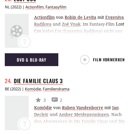
NL
(
2022
) |
Actionfilm
,
Fantasyfilm
Actionfilm
von
Robin de Levita
mit
Evgeniya
Radilova
und
Zoë Vnak
.
Im Fantasy-Film
Lost
Cos
leidet Eni (
Evgeniya Radilova
) nicht nur
unter ihrer schwierigen Kindheit – jetzt hat sie
?
auch noch die Liebe ihres Lebens verloren.
Um der Realität und dem Schmerz irgendwie
zu entfliegen, besucht sie einen Underground-
DVD & BLU-RAY
FILM VORMERKEN
Club, in dem die Grenzen zwischen was wahr
und erfunden ist verschwimmen. (SR)
DIE FAMILIE CLAUS
3
BE
(
2022
) |
Komödie
,
Familiendrama
3
2
Komödie
von
Ruben Vandenborre
mit
Jan
Decleir
und
Amber Metdepenningen
.
Nach
den Abenteuern in
Die Familie Claus
und
Die
?
Familie Claus 2
steckt Santa Claus im dritten