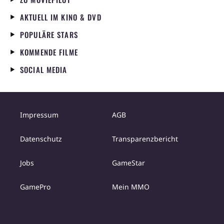
zu finden. Schnell gerät ein Nachbar, der sich
AKTUELL IM KINO & DVD
in den Kopf gesetzt hat, den Elch zu erlegen,
unter Verdacht, auch für das Verschwinden
POPULÄRE STARS
des Staubs verantwortlich zu sein. Dann muss
KOMMENDE FILME
noch der lädierte Weihnachtsmann befreit
werden, denn der ist inzwischen in der
SOCIAL MEDIA
geschlossenen Abteilung der Irrenanstalt
gelandet, da er überall steif und fest
behauptet, Geschenke durch den Schornstein
zu bringen.
Das Herz der Adaption von
Impressum
AGB
Andreas Steinhöfels Roman „Es ist ein Elch
entsprungen“ ist die rührende Freundschaft
Datenschutz
Transparenzbericht
zwischen dem eigenbrötlerischen Max und
dem schrulligen Elch. Der Junge leidet unter
Jobs
GameStar
der Trennung von seinem Vater, und der
tierische Freund kann helfen. Man kann es
GamePro
Mein MMO
kaum erwarten, dass der Elch seinen Turbo
einschaltet und die beiden zusammen
abheben.