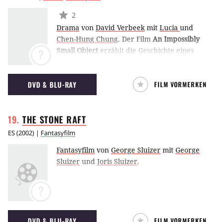
2
Drama
von
David Verbeek
mit
Lucia
und
Chen-Hung Chung
.
Der Film
An Impossibly
Small Object
erzählt die Geschichte eines
?
niederländischer Fotografen, der ein Foto von
einem Mädchen macht, welches nachts auf
DVD & BLU-RAY
FILM VORMERKEN
einem Parkplatz in Taipeh einen Drachen
steigen lässt. Das Foto transportiert den
Zuschauer in ihr Leben. Sie ist acht Jahre alt
THE STONE
RAFT
und dabei, ihren besten Freund zu verlieren.
Zurück in den Niederlanden ist der Fotograf
ES
(
2002
) |
Fantasyfilm
mit seiner Einsamkeit konfrontiert. Das Foto
Fantasyfilm
von
George Sluizer
mit
George
des Mädchens weckt bei ihm
Sluizer
und
Joris Sluizer
.
Kindheitserinnerungen. (RM)
?
DVD & BLU-RAY
FILM VORMERKEN