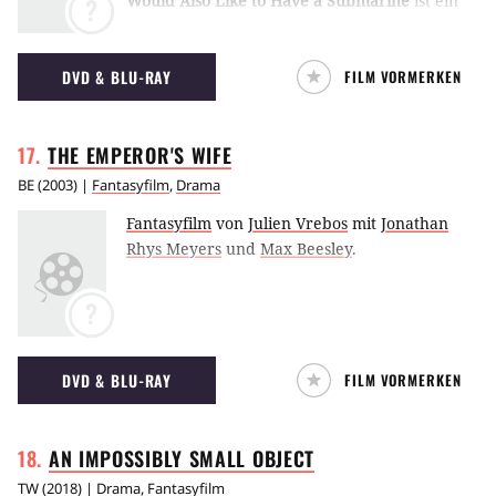
Would Also Like to Have a Submarine
ist ein
?
multinationaler Fantasyfilm von Alex Piperno,
der auf der Berlinale 2020 seine Weltpremiere
DVD & BLU-RAY
FILM VORMERKEN
feiern wird.
THE EMPEROR'S
WIFE
BE
(
2003
) |
Fantasyfilm
,
Drama
Fantasyfilm
von
Julien Vrebos
mit
Jonathan
Rhys Meyers
und
Max Beesley
.
?
DVD & BLU-RAY
FILM VORMERKEN
AN IMPOSSIBLY SMALL
OBJECT
TW
(
2018
) |
Drama
,
Fantasyfilm