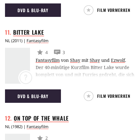
des Todes wieder, indem die Verunglückte
DVD & BLU-RAY
FILM VORMERKEN
sich selbst zum Schauplatz des Unfalls
entwickelt.
BITTER
LAKE
NL
(
2011
) |
Fantasyfilm
4
3
Fantasyfilm
von
Shay
mit
Shay
und
Ezwolf
.
Der 40-minütige Kurzfilm Bitter Lake wurde
komplett von und mit Furries gedreht, die sich
?
während des gesamten Films in sogenannten
Fursuits befinden.
DVD & BLU-RAY
FILM VORMERKEN
ON TOP OF THE
WHALE
NL
(
1982
) |
Fantasyfilm
2