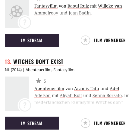
Fantasyfilm
von
Raoul Ruiz
mit
Willeke van
Ammelrooy
und
Jean Badin
.
?
IM STREAM
FILM VORMERKEN
WITCHES DON'T
EXIST
NL
(
2014
) |
Abenteuerfilm
,
Fantasyfilm
5
Abenteuerfilm
von
Aramis Tatu
und
Adel
Adelson
mit
Aliyah Kolf
und
Senna Borsato
.
Im
niederländischen Fantasyfilm Witches don't
?
exist stellt Katie fest, dass es eben doch Hexen
gibt – und dass sie eine von ihnen ist.
IM STREAM
FILM VORMERKEN