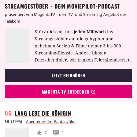
STREAMGESTÖBER - DEIN MOVIEPILOT-PODCAST
Schwertmeisterin. Red Sonja schwört Rache
zum Ritter geschlagen und hat auch die holde
und macht sich auf den Weg, um den
Jungfrau Lavinia bei seinem Abenteuer
präsentiert von MagentaTV – dem TV- und Streaming-Angebot der
Zauberstein zu zerstören. Auf ihrer
erobert.
Telekom
gefährlichen Mission kann sie nur auf die Hilfe
Stürz dich mit uns
jeden Mittwoch
ins
des kampferprobten Lord Kalidor, des jungen
Streamgestöber auf die gehypten und
Prinzen Tarn und seines stotternden Dieners
geheimen Serien & Filme deiner 3 bis 300
hoffen.
Streaming-Dienste. Andere bingen
Feierabendbier, wir trinken Feierabendserien.
JETZT REINHÖREN
MAGENTA TV ENTDECKEN
LANG LEBE DIE
KÖNIGIN
NL
(
1995
) |
Abenteuerfilm
,
Fantasyfilm
7
2