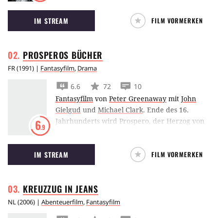
aus Tierknochen und der Teufel sind in dieser
IM STREAM
FILM VORMERKEN
Welt zu Hause.
PROSPEROS
BÜCHER
FR
(
1991
) |
Fantasyfilm
,
Drama
6.6
72
10
Fantasyfilm
von
Peter Greenaway
mit
John
Gielgud
und
Michael Clark
.
Ende des 16.
Jahrhunderts wird Prospero, der Herzog von
6
.9
Mailand, zusammen mit seiner Tochter
Miranda auf eine einsame Insel fern von
IM STREAM
FILM VORMERKEN
Europa verbannt. Hier sinnt er auf Rache und
schafft sich aus der Magie seiner Bücher und
seiner ungeheuren Gelehrsamkeit heraus eine
KREUZZUG IN
JEANS
eigene Welt: Er macht die Insel zu einem
italienischen Renaissance-Refugium voller
NL
(
2006
) |
Abenteuerfilm
,
Fantasyfilm
Paläste, Gärten und Bäder, die auf der Insel