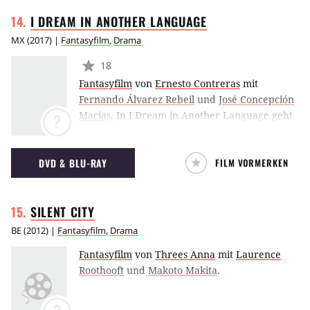
I DREAM IN ANOTHER
LANGUAGE
MX
(
2017
) |
Fantasyfilm
,
Drama
18
Fantasyfilm
von
Ernesto Contreras
mit
Fernando Álvarez Rebeil
und
José Concepción
Macías
.
In I Dream in Another Language geht
?
es um eine Sprache, die nur noch zwei
Menschen auf der Welt beherrschen. Ein
DVD & BLU-RAY
FILM VORMERKEN
Linguist möchte diese beiden
zusammenführen, um das fast ausgestorbene
Wissen zu bewahren.
SILENT
CITY
BE
(
2012
) |
Fantasyfilm
,
Drama
Fantasyfilm
von
Threes Anna
mit
Laurence
Roothooft
und
Makoto Makita
.