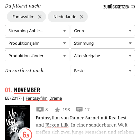
Du filterst nach:
ZURÜCKSETZEN
Fantasyfilm
Niederlande
Streaming-Anbie...
Genre
Produktionsjahr
Stimmung
Produktionsländer
Altersfreigabe
Du sortierst nach:
Beste
NOVEMBER
EE
(
2017
) |
Fantasyfilm
,
Drama
8
198
17
Fantasyfilm
von
Rainer Sarnet
mit
Rea Lest
und
Jörgen Liik
.
In einer sonderbaren Welt
treffen sich zwei junge Menschen und erleben
6
.9
einen November seltsamer Ereignisse. Wesen