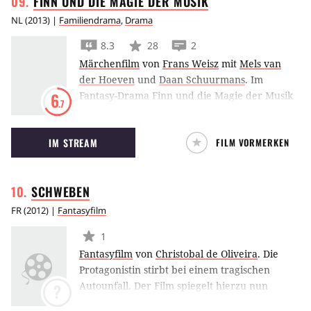
FINN UND DIE MAGIE DER
MUSIK
NL
(
2013
) |
Familiendrama
,
Drama
8.3
28
2
Märchenfilm
von
Frans Weisz
mit
Mels van
der Hoeven
und
Daan Schuurmans
.
Im
Fantasy-Drama Finn und die Magie der Musik
6
.7
lernt ein Junge gegen den Willen seines Vaters
Geige spielen, um seiner verstorbenen Mutter
IM STREAM
FILM VORMERKEN
näher zu sein.
SCHWEBEN
FR
(
2012
) |
Fantasyfilm
1
Fantasyfilm
von
Christobal de Oliveira
.
Die
Protagonistin stirbt bei einem tragischen
Autounfall. Der Film spiegelt hierzu nun
?
surrealistisch die Zustände des Lebens und