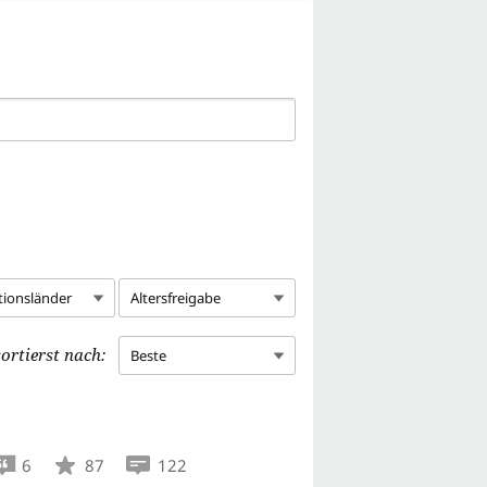
tionsländer
Altersfreigabe
ortierst nach:
Beste
6
87
122