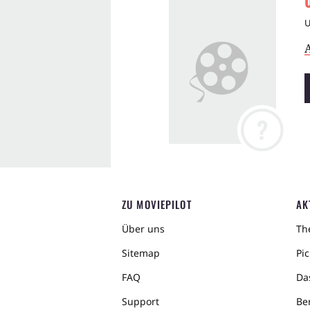
A
?
ZU MOVIEPILOT
AK
Über uns
The
Sitemap
Pic
FAQ
Da
Support
Ber