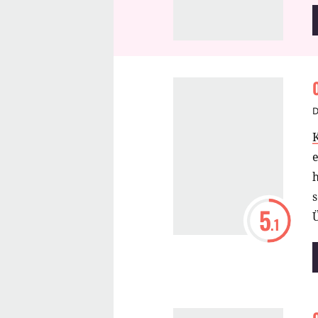
D
h
s
5
.1
d