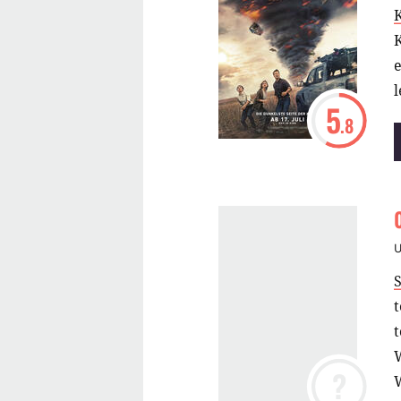
e
5
.8
S
t
W
?