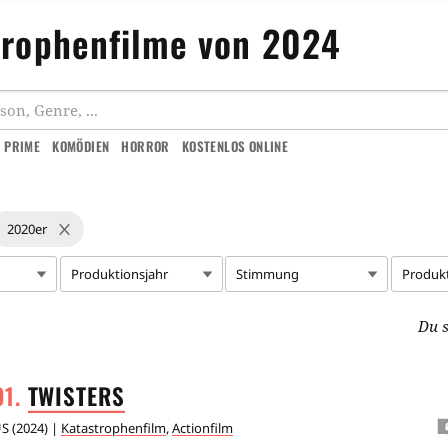
trophenfilme von 2024
 PRIME
KOMÖDIEN
HORROR
KOSTENLOS ONLINE
2020er
Produktionsjahr
Stimmung
Produk
Du s
TWISTERS
US
(
2024
) |
Katastrophenfilm
,
Actionfilm