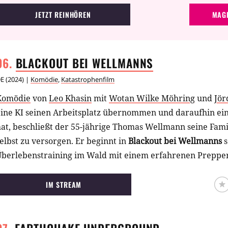
JETZT REINHÖREN
MAGE
BLACKOUT BEI
WELLMANNS
E
(
2024
) |
Komödie
,
Katastrophenfilm
Komödie
von
Leo Khasin
mit
Wotan Wilke Möhring
und
Jör
eine KI seinen Arbeitsplatz übernommen und daraufhin ein
at, beschließt der 55-jährige Thomas Wellmann seine Fami
elbst zu versorgen. Er beginnt in
Blackout bei Wellmanns
s
Überlebenstraining im Wald mit einem erfahrenen Preppe
ie Familie mit und der chaotische Ausflug beginnt. (JoJ)
IM STREAM