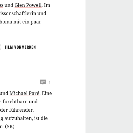
es
und
Glen Powell
.
Im
issenschaftlerin und
ahoma mit ein paar
FILM VORMERKEN
1
und
Michael Paré
.
Eine
ne furchtbare und
 der führenden
 aufzuhalten, ist die
n. (SK)