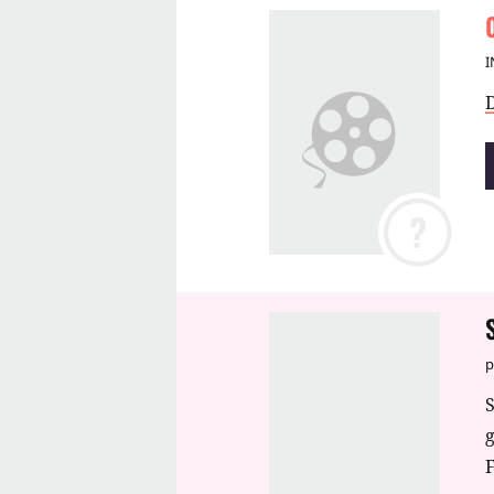
I
?
p
S
F