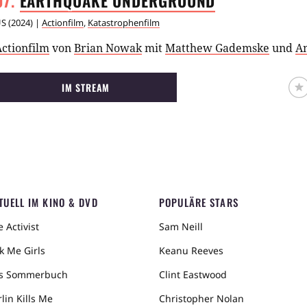
EARTHQUAKE
UNDERGROUND
US
(
2024
) |
Actionfilm
,
Katastrophenfilm
ctionfilm
von
Brian Nowak
mit
Matthew Gademske
und
An
IM STREAM
TUELL IM KINO & DVD
POPULÄRE STARS
 Activist
Sam Neill
k Me Girls
Keanu Reeves
s Sommerbuch
Clint Eastwood
lin Kills Me
Christopher Nolan