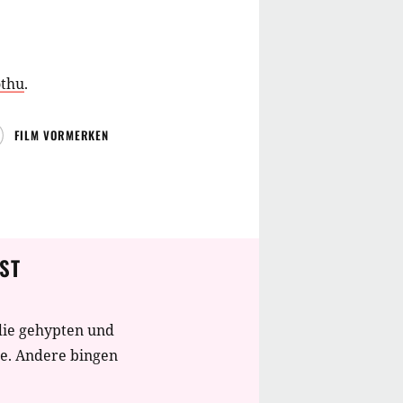
othu
.
FILM VORMERKEN
ST
die gehypten und
te. Andere bingen