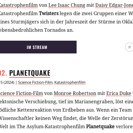
Katastrophenfilm
von
Lee Isaac Chung
mit
Daisy Edgar-Jon
Katastrophenfilm
Twisters
legen die zwei Gruppen einer W
ines Sturmjägers sich in der Jahreszeit der Stürme in Okl
lebensbedrohlichen Tornados an.
IM STREAM
PLANETQUAKE
US
(
2024
) |
Science Fiction-Film
,
Katastrophenfilm
cience Fiction-Film
von
Monroe Robertson
mit
Erica Duke
ektonische Verschiebung, tief im Marianengraben, löst ei
tödliche Kettenreaktion von Erdbeben aus. Wenn ein Team
issenschaftler keinen Weg findet, die Welle der Zerstörung
Welt im The Asylum-Katastrophenfilm
Planetquake
verlore