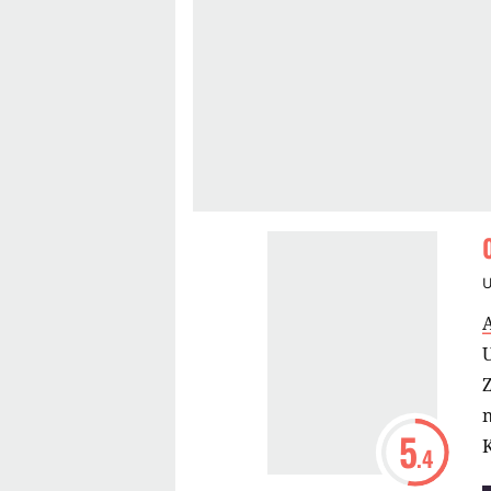
U
n
5
.4