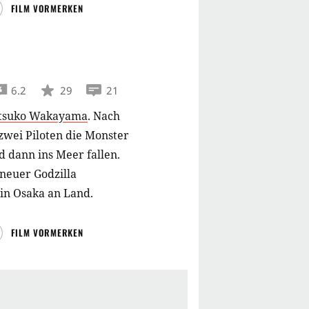
yah, ein riesiges,
FILM VORMERKEN
 und der Verwüstung
rden ist, stellen sich
 Finale in Tokio
6.2
29
21
tsuko Wakayama
.
Nach
zwei Piloten die Monster
d dann ins Meer fallen.
 neuer Godzilla
in Osaka an Land.
FILM VORMERKEN