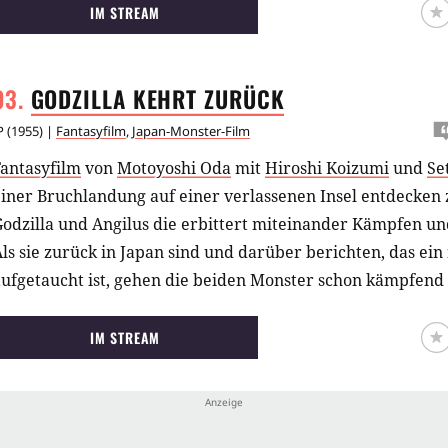
er Tokyo Bay ein einzigartiges mutiertes Geschöpf: Destoro
IM STREAM
bösartiges Krabbenmonster, das eine Spur des Schreckens
inter sich lässt. Da aus Baby- Godzilla nun Godzilla jr. gewo
GODZILLA KEHRT
ZURÜCK
odzilla und Godzilla jr. dem Kampf mit Destoroyah, dessen
tattfindet. Ist es Godzillas letzter Kampf?
P
(
1955
) |
Fantasyfilm
,
Japan-Monster-Film
Fantasyfilm
von
Motoyoshi Oda
mit
Hiroshi Koizumi
und
Se
iner Bruchlandung auf einer verlassenen Insel entdecken 
odzilla und Angilus die erbittert miteinander Kämpfen un
ls sie zurück in Japan sind und darüber berichten, das ein
ufgetaucht ist, gehen die beiden Monster schon kämpfend 
IM STREAM