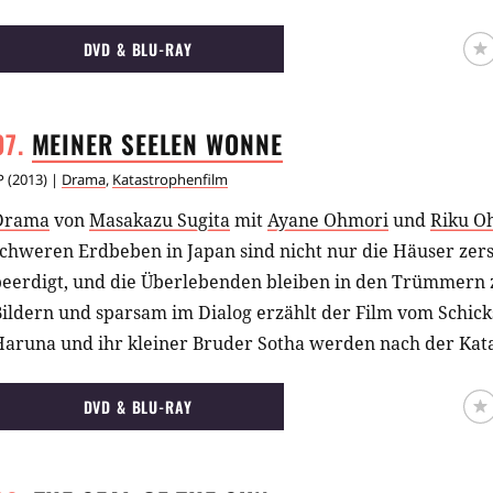
ahren in einer Spalte zu versinken droht!
DVD & BLU-RAY
MEINER SEELEN
WONNE
P
(
2013
) |
Drama
,
Katastrophenfilm
Drama
von
Masakazu Sugita
mit
Ayane Ohmori
und
Riku Oh
chweren Erdbeben in Japan sind nicht nur die Häuser zers
beerdigt, und die Überlebenden bleiben in den Trümmern 
ildern und sparsam im Dialog erzählt der Film vom Schick
Haruna und ihr kleiner Bruder Sotha werden nach der Kata
und ihrem Onkel aufgenommen. Eigentlich haben es die Ki
aus gut. Die Tante bemüht sich liebevoll um sie, und auch 
DVD & BLU-RAY
Freude an ihnen. Dennoch ist die Stimmung gedrückt. Um i
erschweigt die Familie dem kleinen Sotha den Tod seiner E