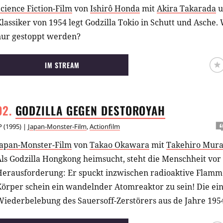
cience Fiction-Film
von
Ishirô Honda
mit
Akira Takarada
u
lassiker von 1954 legt Godzilla Tokio in Schutt und Asche
nur gestoppt werden?
IM STREAM
GODZILLA GEGEN
DESTOROYAH
P
(
1995
) |
Japan-Monster-Film
,
Actionfilm
Japan-Monster-Film
von
Takao Okawara
mit
Takehiro Mura
ls Godzilla Hongkong heimsucht, steht die Menschheit vor
Herausforderung: Er spuckt inzwischen radioaktive Flamm
örper schein ein wandelnder Atomreaktor zu sein! Die ein
Wiederbelebung des Sauersoff-Zerstörers aus de Jahre 195
aber mitsamt seinem Erfinder im Meer versank... Seit dam