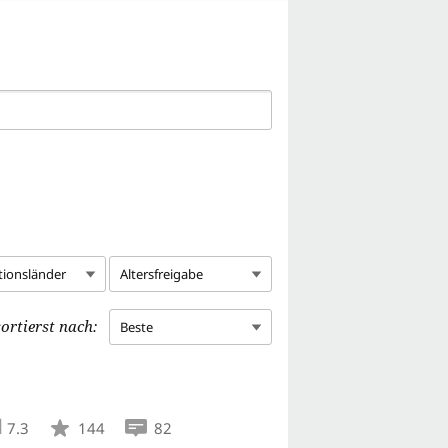
tionsländer
Altersfreigabe
ortierst nach:
Beste
7.3
144
82