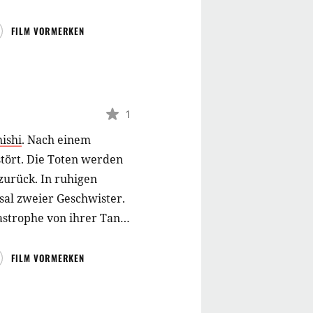
FILM VORMERKEN
1
ishi
.
Nach einem
tört. Die Toten werden
zurück. In ruhigen
sal zweier Geschwister.
strophe von ihrer Tante
nder in dem schönen
der Onkel hat sichtlich
FILM VORMERKEN
hn zu schonen,
ltern. Dabei fragt der