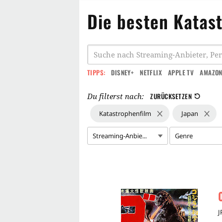
Die besten Katas
TIPPS:
DISNEY+
NETFLIX
APPLE TV
AMAZON
Du filterst nach:
ZURÜCKSETZEN
Katastrophenfilm
Japan
Streaming-Anbie...
Genre
J