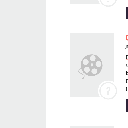
J
J
s
B
?
H
v