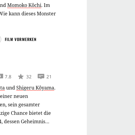
nd
Momoko Kôchi
.
Im
. Wie kann dieses Monster
FILM VORMERKEN
7.8
32
21
ta
und
Shigeru Kôyama
.
 einer neuen
en, sein gesamter
zige Chance bietet die
4, dessen Geheimnis
als lebt am Meeresgrund