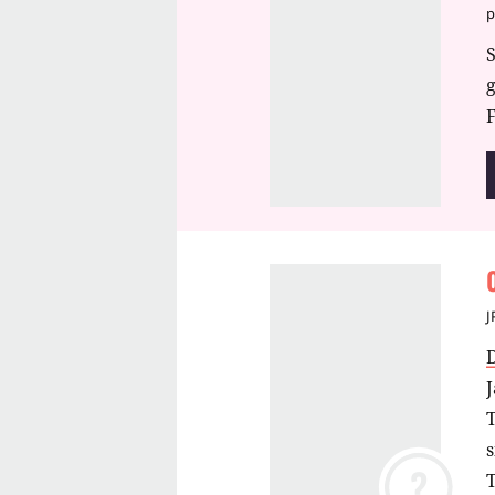
p
S
F
J
J
s
?
T