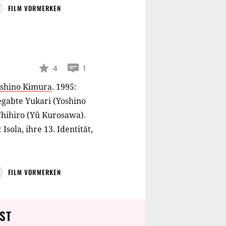
ers verleiht ihm neue
FILM VORMERKEN
4
1
shino Kimura
.
1995:
gabte Yukari (Yoshino
Chihiro (Yû Kurosawa).
sola, ihre 13. Identität,
FILM VORMERKEN
ST