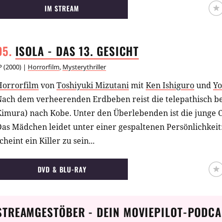
odzilla anzutreten. Die elektrische Spannung eines Gewitt
IM STREAM
räfte und es kommt zur letzten, endgültigen Schlacht...
ISOLA - DAS 13.
GESICHT
P
(
2000
) |
Horrorfilm
,
Mysterythriller
Horrorfilm
von
Toshiyuki Mizutani
mit
Ken Ishiguro
und
Yo
Nach dem verheerenden Erdbeben reist die telepathisch be
Kimura) nach Kobe. Unter den Überlebenden ist die junge 
as Mädchen leidet unter einer gespaltenen Persönlichkeit: I
cheint ein Killer zu sein...
DVD & BLU-RAY
STREAMGESTÖBER - DEIN MOVIEPILOT-PODCA