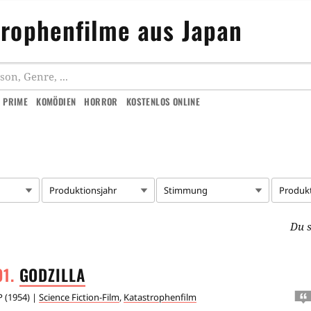
trophenfilme aus Japan
 PRIME
KOMÖDIEN
HORROR
KOSTENLOS ONLINE
Produktionsjahr
Stimmung
Produk
Du s
GODZILLA
P
(
1954
) |
Science Fiction-Film
,
Katastrophenfilm