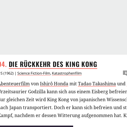
DIE RÜCKKEHR DES KING
KONG
US
(
1962
) |
Science Fiction-Film
,
Katastrophenfilm
Abenteuerfilm
von
Ishirô Honda
mit
Tadao Takashima
und
rzeitsaurier Godzilla kann sich aus einem Eisberg befreien
Zur gleichen Zeit wird King Kong von japanischen Wissens
ach Japan transportiert. Doch er kann sich befreien und st
Kampf, nachdem er dessen Witterung aufgenommen hat. Kin
unterlegen, wird aber von den Wissenschaftlern dazu gebr