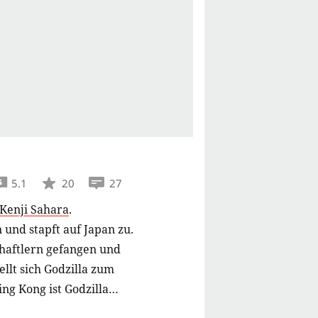
5.1
20
27
Kenji Sahara
.
 und stapft auf Japan zu.
chaftlern gefangen und
ellt sich Godzilla zum
g Kong ist Godzilla
acht erneut gegen