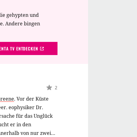
die gehypten und
te. Andere bingen
NTA TV ENTDECKEN
2
Greene
.
Vor der Küste
er. eophysiker Dr.
rsache für das Unglück
cht er in den
innerhalb von nur zwei