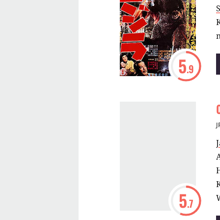
S
K
5
.9
J
A
K
5
.7