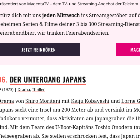
räsentiert von MagentaTV – dem TV- und Streaming-Angebot der Telekom
türz dich mit uns
jeden Mittwoch
ins Streamgestöber auf 
geheimen Serien & Filme deiner 3 bis 300 Streaming-Diens
eierabendbier, wir trinken Feierabendserien.
JETZT REINHÖREN
MAGE
DER UNTERGANG
JAPANS
P
(
1973
) |
Drama
,
Thriller
Drama
von
Shiro Moritani
mit
Keiju Kobayashi
und
Lorne 
apans sackt eine Insel um 200 Meter ab und versinkt im Me
Tadokoro vermutet, dass Aktivitäten am Japangraben die U
ind. Mit dem Team des U-Boot-Kapitäns Toshio Onodera tau
iefseegraben ab. Sie stellen erschrocken fest, dass Japan 