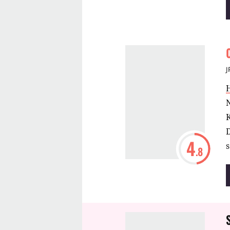
G
K
J
D
4
s
.8