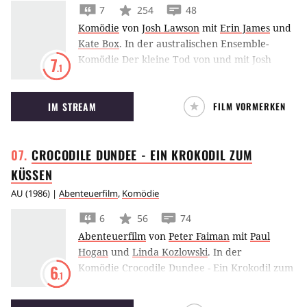
7
254
48
Komödie
von
Josh Lawson
mit
Erin James
und
Kate Box
.
In der australischen Ensemble-
Komödie Der kleine Tod von und mit Josh
7
.1
Lawson leben fünf ganz unterschiedliche
Pärchen in der Vorstadt ihr schräges Sexleben
IM STREAM
FILM VORMERKEN
aus.
CROCODILE DUNDEE - EIN KROKODIL ZUM
KÜSSEN
AU
(
1986
) |
Abenteuerfilm
,
Komödie
6
56
74
Abenteuerfilm
von
Peter Faiman
mit
Paul
Hogan
und
Linda Kozlowski
.
In der
Komödie Crocodile Dundee - Ein Krokodil zum
6
.1
Küssen muss sich Paul Hogan als
naturbewusster Australier im