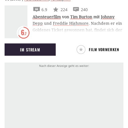
6.9
224
240
Abenteuerfilm
von
Tim Burton
mit
Johnny
Depp
und
Freddie Highmore
.
Nachdem er ein
Goldenes Ticket gewonnen hat, findet sich der
6
.7
mittellose Charlie in einer Welt aus
Süßigkeiten und Wunder wieder.
IM STREAM
FILM VORMERKEN