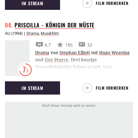
IM STREAM
FILM VORMERKEN
Großstadtdschungel von New York beweisen.
PRISCILLA - KÖNIGIN DER
WÜSTE
AU
(
1994
) |
Drama
,
Musikfilm
6.7
185
33
Drama
von
Stephan Elliott
mit
Hugo Weaving
und
Guy Pearce
.
Drei kauzige
Travestiekünstler haben es satt, vom
7
.1
verwöhnten Publikum der Millionenstadt
Sydney nicht entsprechend gewürdigt zu
IM STREAM
FILM VORMERKEN
werden. Also machen sich die jungen
Schwulen Tick und Adam gemeinsam mit dem
alternden Transsexuellen, Bernadette, mit
einem Bus auf die Reise durch das australische
Outback, wo sie die ultimative
Herausforderung suchen.