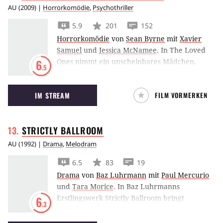
AU
(
2009
) |
Horrorkomödie
,
Psychothriller
5.9
201
152
Horrorkomödie
von
Sean Byrne
mit
Xavier
Samuel
und
Jessica McNamee
.
In The Loved
Ones nimmt ein unscheinbares Mädchen,
6
.5
nachdem es beim Abschlussball verschmäht
wurde, ihr Schicksal in die eigene Hand und
IM STREAM
FILM VORMERKEN
entführt den von ihr Auserkorenen.
STRICTLY
BALLROOM
AU
(
1992
) |
Drama
,
Melodram
6.5
83
19
Drama
von
Baz Luhrmann
mit
Paul Mercurio
und
Tara Morice
.
In Baz Luhrmanns
Erstlingswerk Strictly Ballroom bringt
6
.3
Tanzprofi Paul Mercurio der Anfängerin Tara
Morice das Tanzen bei und entfacht damit