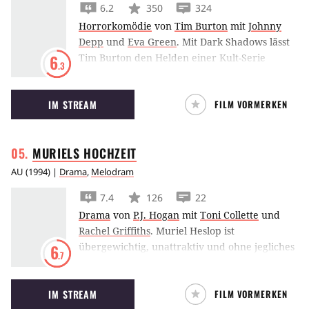
6.2
350
324
Horrorkomödie
von
Tim Burton
mit
Johnny
Depp
und
Eva Green
.
Mit Dark Shadows lässt
Tim Burton den Helden einer Kult-Serie
6
.3
auferstehen, denn ein Vampir muss sich nach
200 Jahren unter der Erde in den 1970ern
IM STREAM
FILM VORMERKEN
zurechtfinden. Sarg auf für Johnny Depp!
MURIELS
HOCHZEIT
AU
(
1994
) |
Drama
,
Melodram
7.4
126
22
Drama
von
P.J. Hogan
mit
Toni Collette
und
Rachel Griffiths
.
Muriel Heslop ist
übergewichtig, unattraktiv und ohne jegliches
6
.7
Selbstbewusstsein. Sie lebt in einer
Phantasiewelt aus ABBA-Songs und wartet auf
IM STREAM
FILM VORMERKEN
ihren Prinzen, der sie aus dem Kleinstadtmief