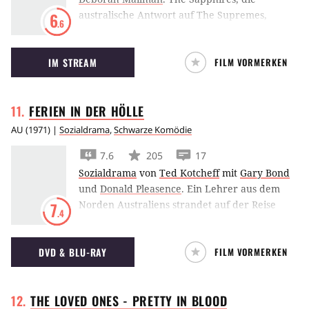
australische Antwort auf The Supremes,
6
.6
bringen euch den Groove.
IM STREAM
FILM VORMERKEN
FERIEN IN DER
HÖLLE
AU
(
1971
) |
Sozialdrama
,
Schwarze Komödie
7.6
205
17
Sozialdrama
von
Ted Kotcheff
mit
Gary Bond
und
Donald Pleasence
.
Ein Lehrer aus dem
Norden Australiens strandet auf der Reise
7
.4
nach Sydney in einem Outback-Kaff und
verliert sich in seinen Ferien in der Hölle in
DVD & BLU-RAY
FILM VORMERKEN
einem Rausch aus Alkohol, dümmlichen
Glücksspiel und Känguru-Jagd.
THE LOVED ONES - PRETTY IN
BLOOD