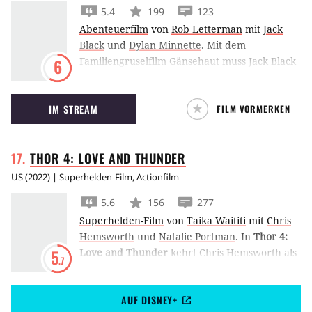
5.4
199
123
Abenteuerfilm
von
Rob Letterman
mit
Jack
Black
und
Dylan Minnette
.
Mit dem
Familiengruselfilm Gänsehaut muss Jack Black
6
als Kultautor R.L. Stine die Monster seiner
berühmten Bücherserie zurück ins Reich der
IM STREAM
FILM VORMERKEN
Phantasie verbannen.
THOR 4: LOVE AND
THUNDER
US
(
2022
) |
Superhelden-Film
,
Actionfilm
5.6
156
277
Superhelden-Film
von
Taika Waititi
mit
Chris
Hemsworth
und
Natalie Portman
.
In
Thor 4:
Love and Thunder
kehrt Chris Hemsworth als
5
.7
Donnergott ins Marvel Cinematic Universe
zurück und erlebt ein neues Abenteuer.
AUF DISNEY+
Gemeinsam mit Valkyrie, Korg und Jane