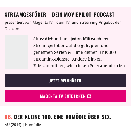
von Porpoise Spit wegbringen und von ihrem
unsensiblen Vater und den zickigen
STREAMGESTÖBER - DEIN MOVIEPILOT-PODCAST
Altersgenossinnen befreien soll. Doch da der
edle Retter auf sich warten lässt, beschließt
präsentiert von MagentaTV – dem TV- und Streaming-Angebot der
Muriel eines Tages, ihr Glück selbst in die
Telekom
Hand zu nehmen und macht sich auf nach
Stürz dich mit uns
jeden Mittwoch
ins
Sydney.
Streamgestöber auf die gehypten und
geheimen Serien & Filme deiner 3 bis 300
Streaming-Dienste. Andere bingen
Feierabendbier, wir trinken Feierabendserien.
JETZT REINHÖREN
MAGENTA TV ENTDECKEN
DER KLEINE TOD. EINE KOMÖDIE ÜBER
SEX.
AU
(
2014
) |
Komödie