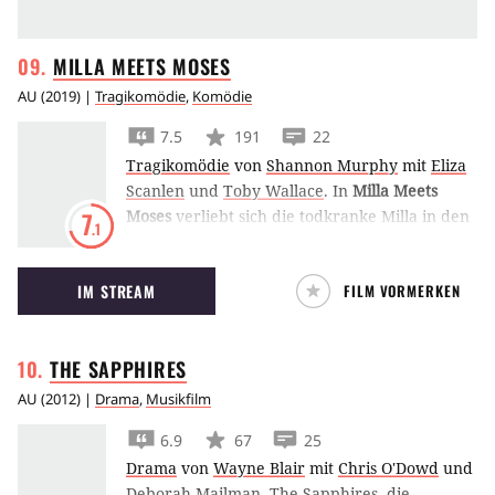
MILLA MEETS
MOSES
AU
(
2019
) |
Tragikomödie
,
Komödie
7.5
191
22
Tragikomödie
von
Shannon Murphy
mit
Eliza
Scanlen
und
Toby Wallace
.
In
Milla Meets
Moses
verliebt sich die todkranke Milla in den
7
.1
Drogendealer Moses. Während ihren Eltern
das gar nicht gefällt, weckt die neue Liebe in
IM STREAM
FILM VORMERKEN
der Jugendlichen aber wieder den
Lebenswillen.
THE
SAPPHIRES
AU
(
2012
) |
Drama
,
Musikfilm
6.9
67
25
Drama
von
Wayne Blair
mit
Chris O'Dowd
und
Deborah Mailman
.
The Sapphires, die