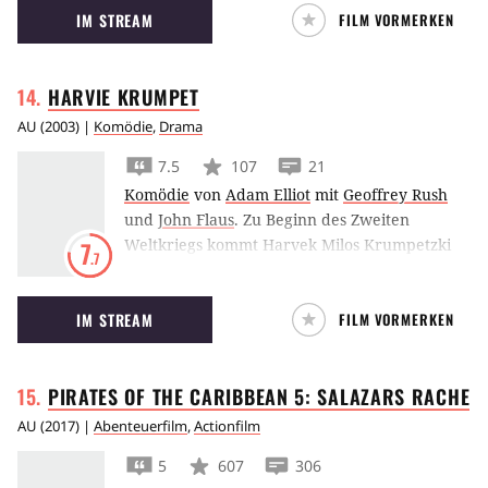
IM STREAM
FILM VORMERKEN
eine Rebellion gegen alteingesessene Regeln
und Tanzschritte.
HARVIE
KRUMPET
AU
(
2003
) |
Komödie
,
Drama
7.5
107
21
Komödie
von
Adam Elliot
mit
Geoffrey Rush
und
John Flaus
.
Zu Beginn des Zweiten
Weltkriegs kommt Harvek Milos Krumpetzki
7
.7
als Flüchtling nach Spotswood in Australien,
wo er seinen Namen in Harvie Krumpet
IM STREAM
FILM VORMERKEN
ändert. Obgleich sich die Unglücksfälle in
seinem Leben aneinanderreihen, bleibt er
stets optimistisch. Er heiratet eine
PIRATES OF THE CARIBBEAN 5: SALAZARS
RACHE
Krankenschwester, die er im Krankenhaus
kennengelernt hat. Gemeinsam ziehen sie ein
AU
(
2017
) |
Abenteuerfilm
,
Actionfilm
Contergankind, ihre Adoptivtochter, auf.
5
607
306