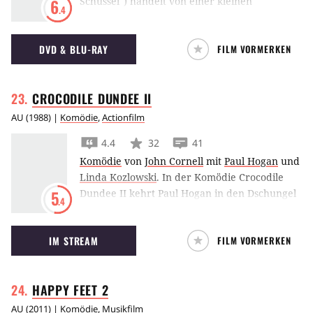
Schüssel") handelt von einer kleinen
6
.4
Radarstation in Australien, die eine
Schlüsselrolle bei der ersten Mondlandung im
DVD & BLU-RAY
FILM VORMERKEN
Rahmen der Apollo-Mission spielte.
CROCODILE DUNDEE
II
AU
(
1988
) |
Komödie
,
Actionfilm
4.4
32
41
Komödie
von
John Cornell
mit
Paul Hogan
und
Linda Kozlowski
.
In der Komödie Crocodile
Dundee II kehrt Paul Hogan in den Dschungel
5
.4
zurück und muss Linda Kozlowski vor einem
bösen Drogenboss retten.
IM STREAM
FILM VORMERKEN
HAPPY FEET
2
AU
(
2011
) |
Komödie
,
Musikfilm