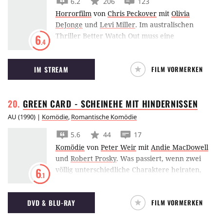
6.2
206
123
und auch wieder in Moms Bett zurückkehrt,
Horrorfilm
von
Chris Peckover
mit
Olivia
kommt es zum Eklat. Nun steht Bubby vor der
DeJonge
und
Levi Miller
.
Im australischen
größten Herausforderung seines Lebens: dem
Thriller Better Watch Out muss eine
6
Schritt über die Schwelle der eigenen
.4
Babysitterin den ihr anvertrauten Jungen in
Haustür. Es ist an der Zeit, sich die Welt da
einer Weihnachtsnacht gegen Eindringlinge
draußen anzusehen.
IM STREAM
FILM VORMERKEN
beschützen.
GREEN CARD - SCHEINEHE MIT
HINDERNISSEN
AU
(
1990
) |
Komödie
,
Romantische Komödie
5.6
44
17
Komödie
von
Peter Weir
mit
Andie MacDowell
und
Robert Prosky
.
Was passiert, wenn zwei
völlig unterschiedliche Charaktere heiraten,
6
.1
die sich vorher noch nie gesehen haben?
George (
Gérard Depardieu
), ein aus
DVD & BLU-RAY
FILM VORMERKEN
Frankreich in die USA eingereister
Lebenskünstler und Komponist, will dort