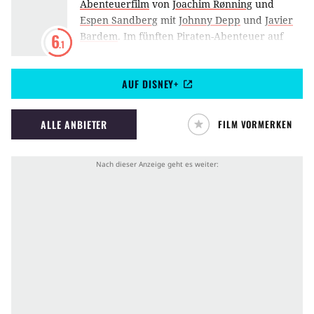
Abenteuerfilm
von
Joachim Rønning
und
Espen Sandberg
mit
Johnny Depp
und
Javier
Bardem
.
Im fünften Piraten-Abenteuer auf
6
.1
hoher See peitscht Johnny Depp erneut als
Captain Jack Sparrow die Gischt des Meeres
AUF DISNEY+
ins Gesicht: Pirates of the Caribbean 5:
Salazars Rache.
ALLE ANBIETER
FILM VORMERKEN