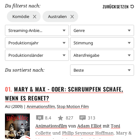
Du filterst nach:
ZURÜCKSETZEN
Komödie
Australien
Streaming-Anbie...
Genre
Produktionsjahr
Stimmung
Produktionsländer
Altersfreigabe
Du sortierst nach:
Beste
MARY & MAX - ODER: SCHRUMPFEN SCHAFE,
WENN ES
REGNET?
AU
(
2009
) |
Animationsfilm
,
Stop Motion Film
8.4
827
313
Animationsfilm
von
Adam Elliot
mit
Toni
Collette
und
Philip Seymour Hoffman
.
Mary &