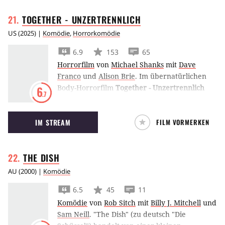
bleiben, braucht also eine permanente
TOGETHER -
UNZERTRENNLICH
Aufenthaltserlaubnis, die
Green Card
.
Einfachster Weg: Heirat einer US-Bürgerin.
US
(
2025
) |
Komödie
,
Horrorkomödie
Bronte (
Andie MacDowell
), New Yorker
6.9
153
65
Gartenbauarchitektin aus wohlhabendem
Horrorfilm
von
Michael Shanks
mit
Dave
neuenglischen Haus, braucht einen Ehemann,
Franco
und
Alison Brie
.
Im übernatürlichen
weil die endlich gefundene Traumwohnung
Body-Horrorfilm
Together - Unzertrennlich
6
nur noch an Ehepaare vermietet wird. Doch
.7
ziehen Dave Franco und Alison Bree aufs Land
die Einwanderungsbehörde misstraut bei
und begegnen einer mysteriösen Kraft, die
einer Überprüfung dieser Scheinehe und so
IM STREAM
FILM VORMERKEN
ihre Körper zu verändern beginnt.
haben die beiden nur kurze Zeit, eine
gemeinsame Vergangenheit aufzubauen…
THE
DISH
AU
(
2000
) |
Komödie
6.5
45
11
Komödie
von
Rob Sitch
mit
Billy J. Mitchell
und
Sam Neill
.
"The Dish" (zu deutsch "Die