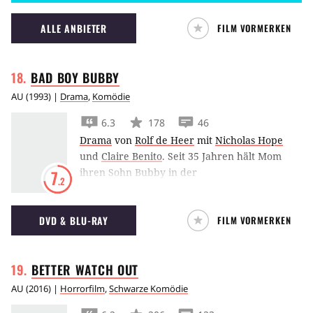
Foster, die nun die Superheldin Mighty Thor
ist, muss Thor den Götterkiller Gorr aufhalten.
ALLE ANBIETER
FILM VORMERKEN
BAD BOY
BUBBY
AU
(
1993
) |
Drama
,
Komödie
6.3
178
46
Drama
von
Rolf de Heer
mit
Nicholas Hope
und
Claire Benito
.
Seit 35 Jahren hält Mom
ihren Sohn Bubby in der
7
.2
heruntergekommenen Ein-Zimmer-Wohnung
unter Verschluss. Sie teilt Bad und Bett mit ihm
DVD & BLU-RAY
FILM VORMERKEN
und ist der einzige Mensch, den er kennt.
Tagsüber allein gelassen und kaum fähig zu
sprechen, kennt er weder Radio noch
BETTER WATCH
OUT
Fernseher und weiß nichts über den Rest der
Welt jenseits der Tür. Als sein Vater nach all
AU
(
2016
) |
Horrorfilm
,
Schwarze Komödie
den Jahren überraschend wieder auftaucht,