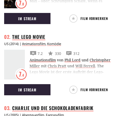
Max – oder: Schrumpfen Schafe, wenn es
7
.8
regnet? erzählt von einer ungewöhnlichen
Freundschaft zwischen einem kleinen
IM STREAM
FILM VORMERKEN
Mädchen und einem alten Mann in der Form
eines Clay-Animation-Films.
THE LEGO
MOVIE
US
(
2014
) |
Animationsfilm
,
Komödie
7.2
330
312
Animationsfilm
von
Phil Lord
und
Christopher
Miller
mit
Chris Pratt
und
Will Ferrell
.
The
Lego Movie ist der erste Auftritt der Lego-
7
.4
Figuren in Spielfilmlänge. Das
Animationsabenteuer erzählt die Geschichte
IM STREAM
FILM VORMERKEN
einer einfachen Figur, die aufgrund eines
Missverständnisses über sich hinauswachsen
muss.
CHARLIE UND DIE
SCHOKOLADENFABRIK
US
(
2005
) |
Abenteuerfilm
,
Fantasyfilm