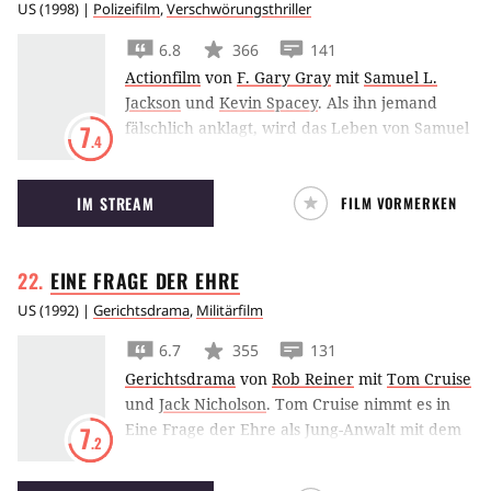
US
(
1998
) |
Polizeifilm
,
Verschwörungsthriller
6.8
366
141
Actionfilm
von
F. Gary Gray
mit
Samuel L.
Jackson
und
Kevin Spacey
.
Als ihn jemand
fälschlich anklagt, wird das Leben von Samuel
7
.4
L. Jackson zur Verhandlungssache.
Kurzerhand nimmt der frühere
IM STREAM
FILM VORMERKEN
Polizeipsychologe ein paar Geiseln, was Kevin
Spacey auf den Plan bringt.
EINE FRAGE DER
EHRE
US
(
1992
) |
Gerichtsdrama
,
Militärfilm
6.7
355
131
Gerichtsdrama
von
Rob Reiner
mit
Tom Cruise
und
Jack Nicholson
.
Tom Cruise nimmt es in
Eine Frage der Ehre als Jung-Anwalt mit dem
7
.2
Kommandanten Jack Nicholson auf und
beeindruckt damit nicht nur die anfangs