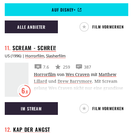
John Woos rasantem Action-Thriller.
AUF DISNEY+
ALLE ANBIETER
FILM VORMERKEN
SCREAM -
SCHREI!
US
(
1996
) |
Horrorfilm
,
Slasherfilm
7.6
259
387
Horrorfilm
von
Wes Craven
mit
Matthew
Lillard
und
Drew Barrymore
.
Mit Scream
gelang Wes Craven nicht nur eine grandiose
6
.8
Rückkehr zu alten Ehren, er verschaffte dem
Slasher-Film mit der Einführung einer
IM STREAM
FILM VORMERKEN
ironischen Meta-Ebene auch eine dringend
nötige Frischzellen-Kur.
KAP DER
ANGST