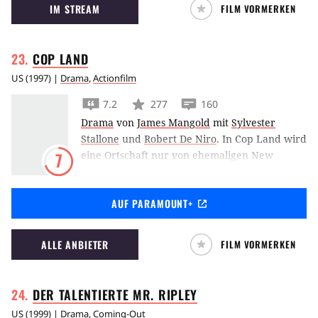
IM STREAM
FILM VORMERKEN
skeptische Demi Moore.
COP
LAND
US
(
1997
) |
Drama
,
Actionfilm
7.2
277
160
Drama
von
James Mangold
mit
Sylvester
Stallone
und
Robert De Niro
.
In Cop Land wird
eine Ortschaft nur von ehemaligen New
7
Yorker Polizisten bewohnt, die gemeinsam mit
ihrer Familie in Ruhe und Sicherheit leben
AUF PARAMOUNT+
wollen.
ALLE ANBIETER
FILM VORMERKEN
DER TALENTIERTE MR.
RIPLEY
US
(
1999
) |
Drama
,
Coming-Out