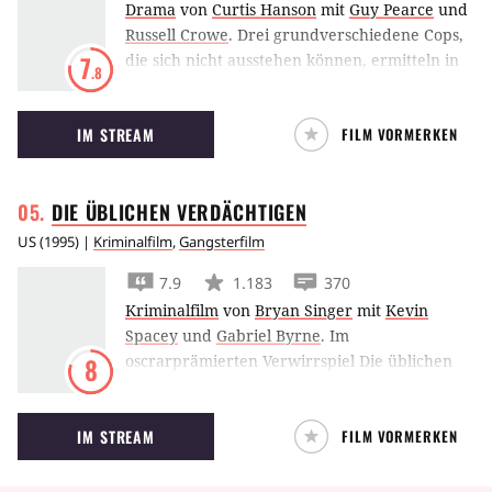
Drama
von
Curtis Hanson
mit
Guy Pearce
und
Russell Crowe
.
Drei grundverschiedene Cops,
die sich nicht ausstehen können, ermitteln in
7
.8
L.A. Confidential bei einem Massenmord.
Dabei nehmen sie die Spur des Pornoring-
IM STREAM
FILM VORMERKEN
Betreibers Pierce Patchett auf.
DIE ÜBLICHEN
VERDÄCHTIGEN
US
(
1995
) |
Kriminalfilm
,
Gangsterfilm
7.9
1.183
370
Kriminalfilm
von
Bryan Singer
mit
Kevin
Spacey
und
Gabriel Byrne
.
Im
oscrarprämierten Verwirrspiel Die üblichen
8
Verdächtigen wird eine Bande von Gangstern
vom legendären Keyser Soze zu einem Job
IM STREAM
FILM VORMERKEN
gezwungen. Bryan Singers Thriller beinhaltet
einen der bekanntesten Twists der
Filmgeschichte.