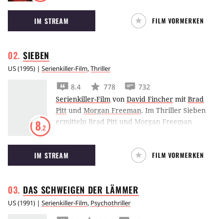
Profikiller, abgebrühte Boxer, perverse
IM STREAM
FILM VORMERKEN
Entführer und eine verführerische
Gangsterbraut in eine wahnwitzige Geschichte
schmiedete.
SIEBEN
US
(
1995
) |
Serienkiller-Film
,
Thriller
8.4
778
732
Serienkiller-Film
von
David Fincher
mit
Brad
Pitt
und
Morgan Freeman
.
Im Thriller Sieben
ermitteln Brad Pitt und Morgan Freeman
8
.2
gegen den Serienmörder Kevin Spacey, der
seine Opfer auf bestialische Weise für ihre
IM STREAM
FILM VORMERKEN
Vergehen gegen die Sieben Todsünden
bestraft.
DAS SCHWEIGEN DER
LÄMMER
US
(
1991
) |
Serienkiller-Film
,
Psychothriller