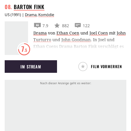
BARTON
FINK
US
(
1991
) |
Drama
,
Komödie
7.9
882
122
Drama
von
Ethan Coen
und
Joel Coen
mit
John
Turturro
und
John Goodman
.
In Joel und
Ethan Coens Drama Barton Fink verschlägt es
7
.5
John Turturro als idealistischen Autor in die
Hölle Hollywoods. Ob er ihr entkommen kann?
IM STREAM
FILM VORMERKEN