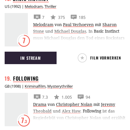
US
(
1992
) |
Melodram
,
Thriller
7
375
185
Melodram
von
Paul Verhoeven
mit
Sharon
Stone
und
Michael Douglas
.
In
Basic Instinct
muss Michael Douglas den Tod eines Rockstars
7
aufklären. Dabei gerät er immer tiefer in
einen Sumpf aus Liebe, Hass, Komplott und
IM STREAM
FILM VORMERKEN
Verrat.
FOLLOWING
GB
(
1998
) |
Kriminalfilm
,
Mysterythriller
7.3
1.005
94
Drama
von
Christopher Nolan
mit
Jeremy
Theobald
und
Alex Haw
.
Following
ist das
Regiedebüt von Christopher Nolan und erzählt
7
.3
von einem Voyeur, der an einen Einbrecher