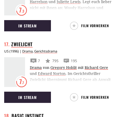
Harrelson
und
Juliette Lewis
.
Legt euch lieber
nicht mit ihnen an: Woody Harrelson und
7
.3
Juliette Lewis sind die Natural Born Killers.
IM STREAM
FILM VORMERKEN
ZWIELICHT
US
(
1996
) |
Drama
,
Gerichtsdrama
7
795
195
Drama
von
Gregory Hoblit
mit
Richard Gere
und
Edward Norton
.
Im Gerichtsthriller
Zwielicht übernimmt Richard Gere als Anwalt
7
.7
die Verteidigung des von allen für schuldig
gehaltenen Messdieners Edward Norton.
IM STREAM
FILM VORMERKEN
BASIC
INSTINCT