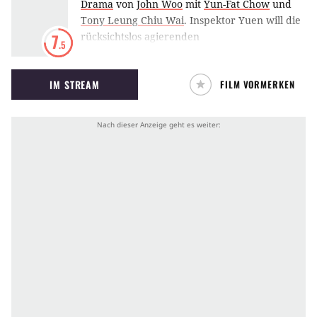
Drama
von
John Woo
mit
Yun-Fat Chow
und
Tony Leung Chiu Wai
.
Inspektor Yuen will die
rücksichtslos agierenden
7
.5
Waffenschiebersyndikate Hongkongs für
immer zerschlagen. Monatelang hat es
IM STREAM
FILM VORMERKEN
gedauert Undercover-Agenten
einzuschleusen, Vorbereitungen für den
vernichtenden Schlag zu treffen und die
Identität des Vermittlers aufzudecken, der aus
einem chinesischen Teehaus agiert. Als Yuen
dort auftaucht, eskaliert die Situation zu
einem Feuergefecht, in dem mehr als 30
Menschen den Tod finden. Yuen steht nun
wieder ganz am Anfang. Doch in seiner
Entschlossenheit, Gerechtigkeit auszuüben,
bleibt er den Waffenhändlern auf der Spur
und bricht dabei selbst alle Regeln des
Gesetzes.