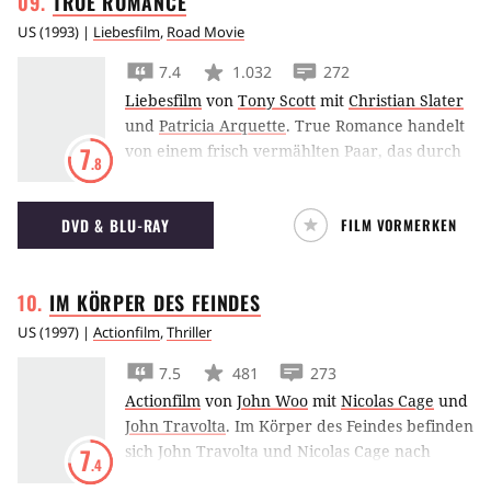
TRUE
ROMANCE
US
(
1993
) |
Liebesfilm
,
Road Movie
7.4
1.032
272
Liebesfilm
von
Tony Scott
mit
Christian Slater
und
Patricia Arquette
.
True Romance handelt
von einem frisch vermählten Paar, das durch
7
.8
eine Aneinanderreihung von blöden Zufällen
von der Polizei und der Mafia gejagt wird.
DVD & BLU-RAY
FILM VORMERKEN
IM KÖRPER DES
FEINDES
US
(
1997
) |
Actionfilm
,
Thriller
7.5
481
273
Actionfilm
von
John Woo
mit
Nicolas Cage
und
John Travolta
.
Im Körper des Feindes befinden
sich John Travolta und Nicolas Cage nach
7
.4
einer identitätsumkehrenden Operation in