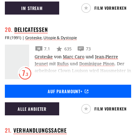
gerät und von diesem in dessen Untaten
IM STREAM
FILM VORMERKEN
hineingezogen wird.
DELICATESSEN
FR
(
1991
) |
Groteske
,
Utopie & Dystopie
7.1
635
73
Groteske
von
Marc Caro
und
Jean-Pierre
Jeunet
mit
Rufus
und
Dominique Pinon
.
Der
arbeitslose Clown Louison wird Hausmeister in
7
.3
einem maroden Mietshaus. Den Fleischer
Clapet freut das ganz besonders, denn er hat
AUF PARAMOUNT+
die Mägen der Hausbewohner zu stopfen und
er schreckt nicht vor dem Äußersten zurück.
Doch eine Gruppe vegetarischer
ALLE ANBIETER
FILM VORMERKEN
Untergrundkämpfer steht Louison zur Seite.
VERHANDLUNGSSACHE