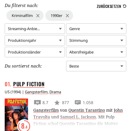
Du filterst nach:
ZURÜCKSETZEN
Kriminalfilm
1990er
Streaming-Anbie...
Genre
Produktionsjahr
Stimmung
Produktionsländer
Altersfreigabe
Du sortierst nach:
Beste
PULP
FICTION
US
(
1994
) |
Gangsterfilm
,
Drama
8.7
877
1.058
Gangsterfilm
von
Quentin Tarantino
mit
John
Travolta
und
Samuel L. Jackson
.
Mit Pulp
Fiction schuf Quentin Tarantino die Mutter
8
.4
aller ‘Kultfilme’, in dem er philosophische