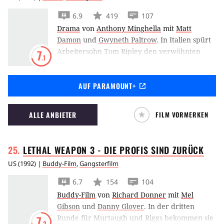
6.9
419
107
Drama
von
Anthony Minghella
mit
Matt
Damon
und
Gwyneth Paltrow
.
In Italien spürt
Arbeitersohn Tom Ripley den verwöhnten
7
.1
Playboy Dickie Greenleaf auf, um ihn zurück
nach Amerika zu bringen. Eine schicksalhafte
AUF PARAMOUNT+
Begegnung, die fatale Folgen für Dickie hat.
ALLE ANBIETER
FILM VORMERKEN
LETHAL WEAPON 3 - DIE PROFIS SIND
ZURÜCK
US
(
1992
) |
Buddy-Film
,
Gangsterfilm
6.7
154
104
Buddy-Film
von
Richard Donner
mit
Mel
Gibson
und
Danny Glover
.
In der dritten
Runde für Murtaugh und Riggs bekommen sie
7
.3