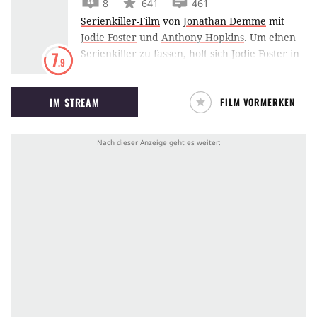
8
641
461
Serienkiller-Film
von
Jonathan Demme
mit
Jodie Foster
und
Anthony Hopkins
.
Um einen
Serienkiller zu fassen, holt sich Jodie Foster in
7
.9
Das Schweigen der Lämmer Hilfe vom
berüchtigten Hannibal Lecter.
IM STREAM
FILM VORMERKEN