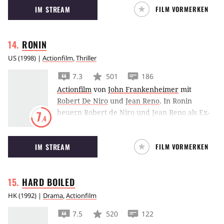
IM STREAM
FILM VORMERKEN
RONIN
US
(
1998
) |
Actionfilm
,
Thriller
7.3
501
186
Actionfilm
von
John Frankenheimer
mit
Robert De Niro
und
Jean Reno
.
In Ronin
heuern Robert de Niro und Jean Reno als Ex-
7
.4
Agenten bei einem Überfall-Kommando an,
was zu aufwendigen Autorverfolgungsjagden
IM STREAM
FILM VORMERKEN
quer durch Frankreich führt.
HARD
BOILED
HK
(
1992
) |
Drama
,
Actionfilm
7.5
520
122