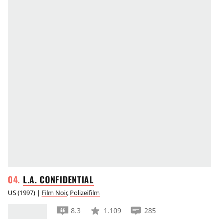
L.A.
CONFIDENTIAL
US
(
1997
) |
Film Noir
,
Polizeifilm
8.3
1.109
285