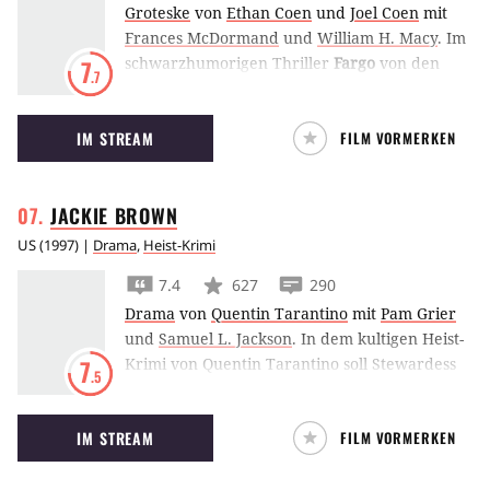
Groteske
von
Ethan Coen
und
Joel Coen
mit
Frances McDormand
und
William H. Macy
.
Im
schwarzhumorigen Thriller
Fargo
von den
7
.7
Coen-Brüdern lässt William H Macy seine
eigene Frau von zwei idiotischen Gangstern
IM STREAM
FILM VORMERKEN
entführen, um seinen Schwiegervater zu
erpressen. Dafür gab es 1997 zwei Oscars.
JACKIE
BROWN
US
(
1997
) |
Drama
,
Heist-Krimi
7.4
627
290
Drama
von
Quentin Tarantino
mit
Pam Grier
und
Samuel L. Jackson
.
In dem kultigen Heist-
Krimi von Quentin Tarantino soll Stewardess
7
.5
Jackie Brown (Pam Grier) für einen
Waffenhändler (Samuel L. Jackson) Bargeld
IM STREAM
FILM VORMERKEN
schmuggeln – doch der einfache Plan ist
komplizierter als gedacht.