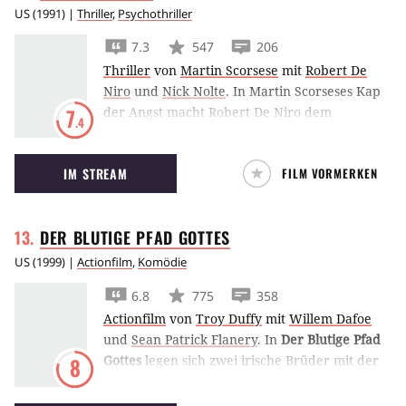
US
(
1991
) |
Thriller
,
Psychothriller
7.3
547
206
Thriller
von
Martin Scorsese
mit
Robert De
Niro
und
Nick Nolte
.
In Martin Scorseses Kap
der Angst macht Robert De Niro dem
7
.4
Staatsnwalt Nick Nolte und seiner Familie das
Leben zur Hölle.
IM STREAM
FILM VORMERKEN
DER BLUTIGE PFAD
GOTTES
US
(
1999
) |
Actionfilm
,
Komödie
6.8
775
358
Actionfilm
von
Troy Duffy
mit
Willem Dafoe
und
Sean Patrick Flanery
.
In
Der Blutige Pfad
Gottes
legen sich zwei irische Brüder mit der
8
russischen Mafia an und begeben sich auf
einen heiligen Rachefeldzug.