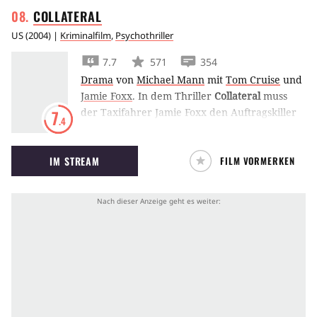
COLLATERAL
US
(
2004
) |
Kriminalfilm
,
Psychothriller
7.7
571
354
Drama
von
Michael Mann
mit
Tom Cruise
und
Jamie Foxx
.
In dem Thriller
Collateral
muss
der Taxifahrer Jamie Foxx den Auftragskiller
7
.4
Tom Cruise quer durch Los Angeles
kutschieren. Was tut man nicht alles für 600
IM STREAM
FILM VORMERKEN
Dollar?!