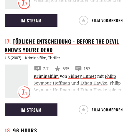
Washington als Bankräuber und Inside Man
7
.7
große Kopfschmerzen.
IM STREAM
FILM VORMERKEN
TÖDLICHE ENTSCHEIDUNG - BEFORE THE DEVIL
KNOWS YOU'RE
DEAD
US
(
2007
) |
Kriminalfilm
,
Thriller
7.7
635
153
Kriminalfilm
von
Sidney Lumet
mit
Philip
Seymour Hoffman
und
Ethan Hawke
.
Philip
Seymour Hoffman und Ethan Hawke spielen
7
.1
zwei ungleiche Brüder, die aus akutem
Geldmangel den Überfall auf einen
IM STREAM
FILM VORMERKEN
Juwelierladen planen – der ihren Eltern
gehört…
96
HOURS