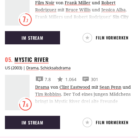
Film Noir
von
Frank Miller
und
Robert
Rodriguez
mit
Bruce Willis
und
Jessica Alba
.
Frank Millers und Robert Rodriguez’
Sin City
7
.7
zeigt das Bild der brutalen Stadt Basin City
durch die Augen dreier verschiedener
IM STREAM
FILM VORMERKEN
Personen, die sich alle in der Korruption
verfangen.
MYSTIC
RIVER
US
(
2003
) |
Drama
,
Schicksalsdrama
7.8
1.064
301
Drama
von
Clint Eastwood
mit
Sean Penn
und
Tim Robbins
.
Der Tod eines jungen Mädchens
bringt in Mystic River drei alte Freunde
7
.6
zusammen – und gegeneinander auf.
IM STREAM
FILM VORMERKEN