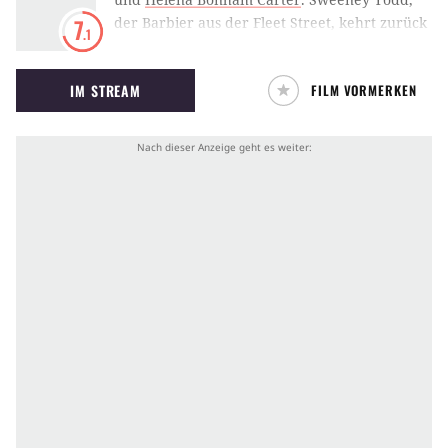
der Barbier aus der Fleet Street, kehrt zurück
7
.1
nach London – und schon enden Menschen als
Pastete.
IM STREAM
FILM VORMERKEN