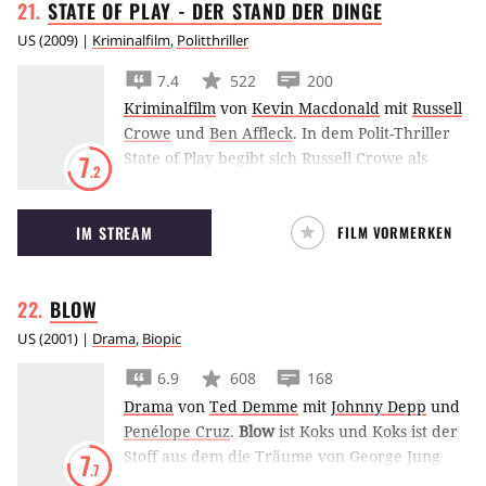
STATE OF PLAY - DER STAND DER
DINGE
US
(
2009
) |
Kriminalfilm
,
Politthriller
7.4
522
200
Kriminalfilm
von
Kevin Macdonald
mit
Russell
Crowe
und
Ben Affleck
.
In dem Polit-Thriller
State of Play begibt sich Russell Crowe als
7
.2
Reporter ins Dickicht der politischen Intrigen.
IM STREAM
FILM VORMERKEN
BLOW
US
(
2001
) |
Drama
,
Biopic
6.9
608
168
Drama
von
Ted Demme
mit
Johnny Depp
und
Penélope Cruz
.
Blow
ist Koks und Koks ist der
Stoff aus dem die Träume von George Jung
7
.7
(
Johnny Depp
) sind. Als sein Vater (
Ray Liotta
)