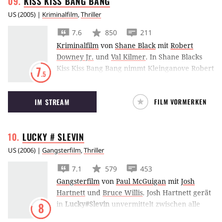
KISS KISS BANG
BANG
US
(
2005
) |
Kriminalfilm
,
Thriller
7.6
850
211
Kriminalfilm
von
Shane Black
mit
Robert
Downey Jr.
und
Val Kilmer
.
In Shane Blacks
Kiss Kiss Bang Bang nimmt Kleinganove Robert
7
.5
Downey Jr. Nachhilfe bei dem skrupellosen
Privatdetektiv Val Kilmer.
IM STREAM
FILM VORMERKEN
LUCKY #
SLEVIN
US
(
2006
) |
Gangsterfilm
,
Thriller
7.1
579
453
Gangsterfilm
von
Paul McGuigan
mit
Josh
Hartnett
und
Bruce Willis
.
Josh Hartnett gerät
in
Lucky#Slevin
unvermittelt zwischen alle
8
Fronten, die verkörpert werden von Ben