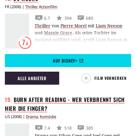
FR
(
2008
) |
Thriller
,
Actionfilm
6.7
394
680
Thriller
von
Pierre Morel
mit
Liam Neeson
und
Maggie Grace
.
Als seine Tochter im
Ausland entführt wird, greift Liam Neeson in
7
.8
96 Hours selbst zur Waffe, um die 17-Jährige
aus den Fängen von Menschenhändlern zu
AUF DISNEY+
befreien.
ALLE ANBIETER
FILM VORMERKEN
BURN AFTER READING - WER VERBRENNT SICH
HIER DIE
FINGER?
US
(
2008
) |
Drama
,
Komödie
7.4
518
385
Drama
von
Ethan Coen
und
Joel Coen
mit