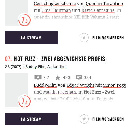
Gerechtigkeitsdrama
von
Quentin Tarantino
mit
Uma Thurman
und
David Carradine
.
In
Quentin Tarantinos
Kill Bill: Volume 2
setzt
7
.3
Uma Thurmann ihren Rachefeldzug fort und
kümmert sich um drei weitere Kandidaten
IM STREAM
FILM VORMERKEN
ihrer Todesliste.
HOT FUZZ - ZWEI ABGEWICHSTE
PROFIS
GB
(
2007
) |
Buddy-Film
,
Actionfilm
7.7
430
384
Buddy-Film
von
Edgar Wright
mit
Simon Pegg
und
Martin Freeman
.
In
Hot Fuzz - Zwei
abgewichste Profis
wird Simon Pegg als
7
.4
überperfekter Polizist in die Provinz
strafversetzt. Dort erkennt er bald, dass das
IM STREAM
FILM VORMERKEN
idyllische Dorf eine erschreckend hohe Rate
tödlicher Unfälle hat.