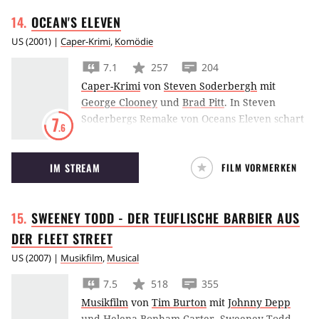
OCEAN'S
ELEVEN
US
(
2001
) |
Caper-Krimi
,
Komödie
7.1
257
204
Caper-Krimi
von
Steven Soderbergh
mit
George Clooney
und
Brad Pitt
.
In Steven
Soderbergs Remake von Oceans Eleven schart
7
.6
George Clooney zehn weitere Hollywoodstars
um sich, um ein Casino in Las Vegas
IM STREAM
FILM VORMERKEN
auszurauben.
SWEENEY TODD - DER TEUFLISCHE BARBIER AUS
DER FLEET
STREET
US
(
2007
) |
Musikfilm
,
Musical
7.5
518
355
Musikfilm
von
Tim Burton
mit
Johnny Depp
und
Helena Bonham Carter
.
Sweeney Todd,