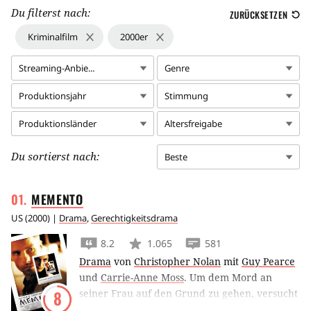
Du filterst nach:
ZURÜCKSETZEN
Kriminalfilm
2000er
Streaming-Anbie...
Genre
Produktionsjahr
Stimmung
Produktionsländer
Altersfreigabe
Du sortierst nach:
Beste
MEMENTO
US
(
2000
) |
Drama
,
Gerechtigkeitsdrama
8.2
1.065
581
Drama
von
Christopher Nolan
mit
Guy Pearce
und
Carrie-Anne Moss
.
Um dem Mord an
seiner Frau auf den Grund zu gehen, versucht
8
Guy Pearce verzweifelt sich so weit