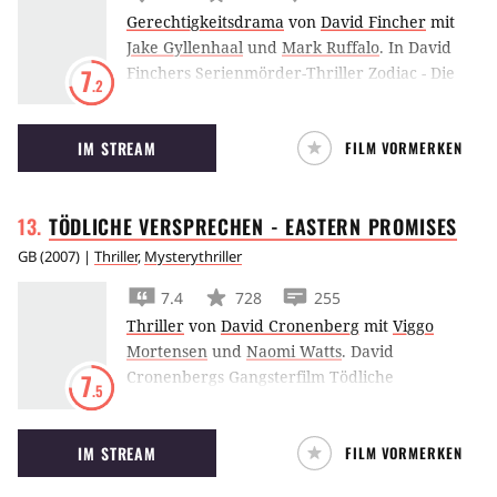
Gerechtigkeitsdrama
von
David Fincher
mit
Jake Gyllenhaal
und
Mark Ruffalo
.
In David
Finchers Serienmörder-Thriller Zodiac - Die
7
.2
Spur des Killers sind Jake Gyllenhaal, Robert
Downey Jr., Mark Ruffalo und Anthony
IM STREAM
FILM VORMERKEN
Edwards von der Jagd nach dem Zodiac-Killer
besessen. Der Film basiert auf einem wahren
und ungelösten Fall.
TÖDLICHE VERSPRECHEN - EASTERN
PROMISES
GB
(
2007
) |
Thriller
,
Mysterythriller
7.4
728
255
Thriller
von
David Cronenberg
mit
Viggo
Mortensen
und
Naomi Watts
.
David
Cronenbergs Gangsterfilm Tödliche
7
.5
Versprechen – Eastern Promises spielt in
London, wo sich Viggo Mortensen als
IM STREAM
FILM VORMERKEN
mysteriöser Russe mit Geburtshelferin Naomi
Watts einlässt.