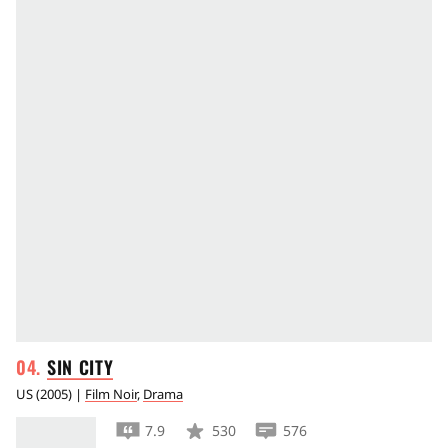
SIN
CITY
US
(
2005
) |
Film Noir
,
Drama
7.9
530
576