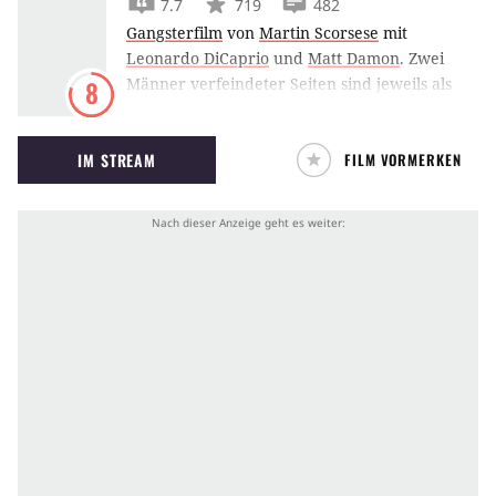
7.7
719
482
Gangsterfilm
von
Martin Scorsese
mit
Leonardo DiCaprio
und
Matt Damon
.
Zwei
Männer verfeindeter Seiten sind jeweils als
8
Maulwurf bei der Polizei und der Mafia
eingeschleust und laufen Gefahr jederzeit
IM STREAM
FILM VORMERKEN
entdeckt zu werden.