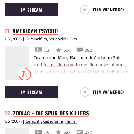
Kingsley, Morgan Freeman und Bruce Willis.
IM STREAM
FILM VORMERKEN
AMERICAN
PSYCHO
US
(
2000
) |
Kriminalfilm
,
Serienkiller-Film
7.3
604
392
Drama
von
Mary Harron
mit
Christian Bale
und
Justin Theroux
.
In der Romanverfilmung
American Psycho schlüpft Christian Bale in die
7
.6
Rolle eines sadistischen Wall Street Yuppies im
New York der 1980er Jahre.
IM STREAM
FILM VORMERKEN
ZODIAC - DIE SPUR DES
KILLERS
US
(
2007
) |
Gerechtigkeitsdrama
,
Thriller
7.6
637
277