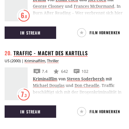
George Clooney
und
Frances McDormand
.
In
Burn After Reading – Wer verbrennt sich hier
6
.8
die Finger? stoßen Brad Pitt un Frances
McDormand auf eine Daten-CD, auf der
IM STREAM
FILM VORMERKEN
vermeintliche Geheimdaten der CIA zu finden
sind.
TRAFFIC - MACHT DES
KARTELLS
US
(
2000
) |
Kriminalfilm
,
Thriller
7.4
642
102
Kriminalfilm
von
Steven Soderbergh
mit
Michael Douglas
und
Don Cheadle
.
Traffic
beschäftigt sich mit der Drogenkriminalität in
7
.3
den USA und beleuchtet das Thema dabei von
mehreren Seiten.
IM STREAM
FILM VORMERKEN