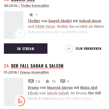
GB
(
2016
) |
Thriller
,
Kriminalfilm
1
Thriller
von
Kaweh Modiri
mit
Sohrab Bayat
und
Eddie Paton
.
Bodkin Ras erzählt als fiktive
Dokumentation die Geschichte eines
?
iranischstämmigen Fremden, der die
verschlafene schottische Stadt Forres aus dem
IM STREAM
FILM VORMERKEN
festgefahrenen Konzept bringt.
DER FALL SARAH &
SALEEM
PS
(
2018
) |
Drama
,
Kriminalfilm
7.8
19
3
Drama
von
Muayad Alayan
mit
Maisa Abd
Elhadi
und
Adeeb Safadi
.
Im Drama
Der Fall
Sarah & Saleem
bringt die Affäre eines
5
.5
Palästinensers und einer Israelin nicht nur die