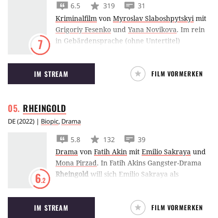
6.5
319
31
Kriminalfilm
von
Myroslav Slaboshpytskyi
mit
Grigoriy Fesenko
und
Yana Novikova
.
Im rein
in Gebärdensprache (ohne Untertitel)
7
gedrehten Drama The Tribe findet ein
taubstummer Teenager an seinem neuen
IM STREAM
FILM VORMERKEN
Internat erst den Anschluss, als er sich einen
besonderen Club von Regelbrechern
anschließt.
RHEINGOLD
DE
(
2022
) |
Biopic
,
Drama
5.8
132
39
Drama
von
Fatih Akin
mit
Emilio Sakraya
und
Mona Pirzad
.
In Fatih Akins Gangster-Drama
Rheingold
will sich Emilio Sakraya als
6
.2
Einwanderer von ganz unten hocharbeiten.
Zur Not auch mit einem großen Diebstahl.
IM STREAM
FILM VORMERKEN