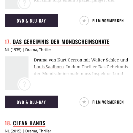
Kurzfilm folgt einem Spaziergänger, der
?
versucht das Geheimnis zu lüften, was sich
hinter den Plastik-Bändern der Bauern
DVD & BLU-RAY
FILM VORMERKEN
verbirgt.
DAS GEHEIMNIS DER
MONDSCHEINSONATE
NL
(
1935
) |
Drama
,
Thriller
Drama
von
Kurt Gerron
mit
Walter Schlee
und
Louis Saalborn
.
In dem Thriller Das Geheimnis
der Mondscheinsonate muss Inspektor Lund
einen verzwickten Mordfall im Variété-Theater
?
auflösen.
DVD & BLU-RAY
FILM VORMERKEN
CLEAN
HANDS
NL
(
2015
) |
Drama
,
Thriller