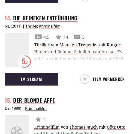
Zeit verbringt Neal daher mit seinen
Freunden und den Pferden, die den
DIE HEINEKEN
ENTFÜHRUNG
Halbstarken die Motorräder ersetzen. Als Neal
schließlich den Drogendealer Deco tötet, mit
NL
(
2011
) |
Thriller
,
Kriminalfilm
dem er noch eine alte Rechnung zu begleichen
4.5
14
5
hatte, löst die Polizei nach ihm und seiner
Thriller
von
Maarten Treurniet
mit
Rutger
Gang eine Großfahndung aus.
Hauer
und
Reinout Scholten van Aschat
.
Es
geht um die Heineken Entführung von 1983,
5
.7
bei der die Persönlichkeit erst gegen
Millionenzahlungen nach drei Wochen
IM STREAM
FILM VORMERKEN
freigelassen wird.
DER BLONDE
AFFE
DE
(
1999
) |
Kriminalfilm
4
Kriminalfilm
von
Thomas Jauch
mit
Götz Otto
und
Michael Mendl
.
Der Tod der