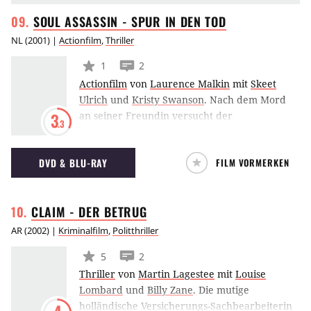
SOUL ASSASSIN - SPUR IN DEN
TOD
NL
(
2001
) |
Actionfilm
,
Thriller
1
2
Actionfilm
von
Laurence Malkin
mit
Skeet
Ulrich
und
Kristy Swanson
.
Nach dem Mord
an seiner Freundin versucht der
3
.3
Sicherheitsmann Kevin Burke den
Drahtziehern auf die Spur zu kommen. Dabei
DVD & BLU-RAY
FILM VORMERKEN
macht er unliebsame Ent-deckungen und
gerät selbst zur Zielscheibe. Wie einst sein
ermordeter Vater ist Kevin Burke als
CLAIM - DER
BETRUG
Sicherheitsmann bei einer international
tätigen Investmentbank angestellt. Seine
AR
(
2002
) |
Kriminalfilm
,
Politthriller
Freundin Rosalind ist ebenfalls bei dieser
5
2
Firma beschäftigt und alles deutet auf eine
Thriller
von
Martin Lagestee
mit
Louise
rosige Zukunft des jungen Paares hin. Doch in
Lombard
und
Billy Zane
.
Die mutige
einem Hotelzimmer werden die beiden
holländische Versicherungs-Sachbearbeiterin
plötzlich von einem Unbekannten attackiert,