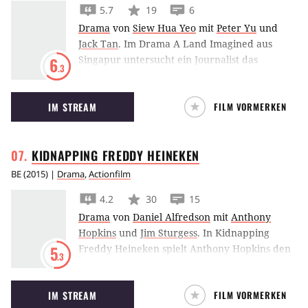
5.7
19
6
Drama
von
Siew Hua Yeo
mit
Peter Yu
und
Jack Tan
.
Im Drama A Land Imagined aus
Singapur untersucht ein Journalist das
6
.3
Verschwinden eines illegal immigrierten
Arbeiters. Der Film wurde auf dem
IM STREAM
FILM VORMERKEN
Filmfestival von Locarno 2018 gezeigt.
KIDNAPPING FREDDY
HEINEKEN
BE
(
2015
) |
Drama
,
Actionfilm
4.2
30
15
Drama
von
Daniel Alfredson
mit
Anthony
Hopkins
und
Jim Sturgess
.
In Kidnapping
Freddy Heineken spielt Anthony Hopkins den
5
.3
Biermagnaten, der 1983 Opfer einer
Entführung wurde.
IM STREAM
FILM VORMERKEN