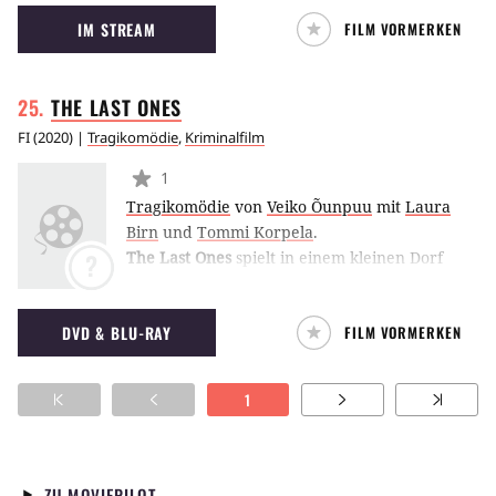
Ehen der zwei verbotenen Liebenden in
IM STREAM
FILM VORMERKEN
Gefahr.
THE LAST
ONES
FI
(
2020
) |
Tragikomödie
,
Kriminalfilm
1
Tragikomödie
von
Veiko Õunpuu
mit
Laura
Birn
und
Tommi Korpela
.
The Last Ones
spielt in einem kleinen Dorf
?
mitten in der Tundra. Rupi ist ein junger
Minenarbeiter, der sich von seiner Familie
DVD & BLU-RAY
FILM VORMERKEN
entfremdet hat. Er verliebt sich in die Frau
seines besten Freundes - doch die wiedeum
hat ein Auge auf den Besitzer der örtlichen
1
Mine geworfen. (TT)
ZU MOVIEPILOT