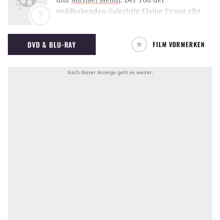
wohlhabenden Galeristin Elaine Troost gibt
?
der Hamburger Polizei Rätsel auf. Was
zunächst wie ein tragischer Unfall in der
DVD & BLU-RAY
FILM VORMERKEN
Badewanne aussieht, erweist sich bei der
Obduktion als Mord. Ihr ehemaliger Geliebter,
ein Kunstfälscher und Lebemann mit dem
Spitznamen "der blonde Affe", ist zur Tatzeit
vor dem Haus der Galeristin gesehen worden.
Er ist aber nicht der einzige Verdächtige, denn
trotz des stürmischen Wetters und der
fortgeschrittenen Stunde waren merkwürdig
viele Menschen in dieser Nacht unterwegs.
Gabrielle, die attraktive Tochter der Toten,
wird zur Schlüsselfigur in dem Fall.