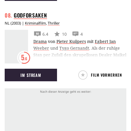
GODFORSAKEN
NL
(
2003
) |
Kriminalfilm
,
Thriller
6.4
10
4
Drama
von
Pieter Kuijpers
mit
Egbert Jan
Weeber
und
Tygo Gernandt
.
Als der ruhige
Stan per Zufall den skrupellosen Dealer Maikel
5
.6
kennenlernt, ändert sich alles in seinem
Leben. Bei einem Einbruch töten die beiden
IM STREAM
FILM VORMERKEN
scheinbar mühelos einen Menschen und
schrecken danach auch vor weiteren
Auftragsmorden nicht zurück. In kürzester
Zeit überziehen sie ihre Umgebung mit Mord
und Totschlag, bis sie an ein falsches Opfer
geraten...