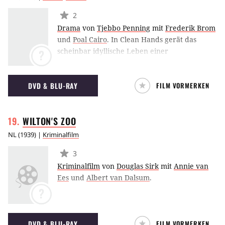
2
Drama
von
Tjebbo Penning
mit
Frederik Brom
und
Poal Cairo
.
In Clean Hands gerät das
scheinbar idyllische Leben einer
?
wohlhabenden Familie aus den Fugen, als sich
herausstellt, dass sie ihren Reichtum den
DVD & BLU-RAY
FILM VORMERKEN
illegalen Drogengeschäften des Vaters zu
verdanken haben.
WILTON'S
ZOO
NL
(
1939
) |
Kriminalfilm
3
Kriminalfilm
von
Douglas Sirk
mit
Annie van
Ees
und
Albert van Dalsum
.
?
DVD & BLU-RAY
FILM VORMERKEN