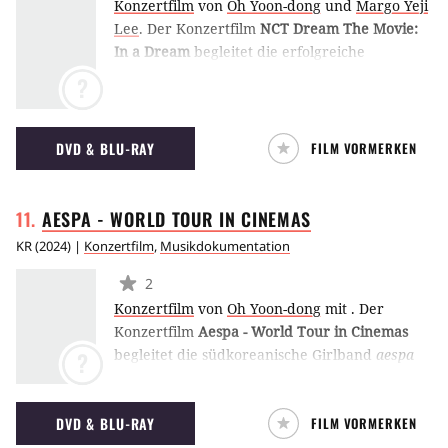
Konzertfilm
von
Oh Yoon-dong
und
Margo Yeji
Lee
.
Der Konzertfilm
NCT Dream The Movie:
In a Dream
begleitet die erfolgreiche
südkoreanische Boyband NCT (Neo Culture
?
Technology) bei ihrem großen Auftritt im
September 2022 im Jamsil Olympic Stadium
von Seoul. Neben den aufgezeichneten Show-
DVD & BLU-RAY
FILM VORMERKEN
Einlagen und Songs wird auch der Werdegang
der jugendlichen Musiker beleuchtet, indem
Interviews ihren künstlerischen Aufstieg
AESPA - WORLD TOUR IN
CINEMAS
widerspiegeln und die Teenager mit Kameras
KR
(
2024
) |
Konzertfilm
,
Musikdokumentation
auch hinter die Bühne begleitet werden, um
Backstage-Einblicke in ihr Leben zu erhalten.
2
(ES)
Konzertfilm
von
Oh Yoon-dong
mit
.
Der
Konzertfilm
Aespa - World Tour in Cinemas
begleitet die südkoreanische Girlband
aespa
?
auf ihre Tournee um die Welt. Ihre
sogenannte "Live Tour 2023 Synk: Hyper Line"
DVD & BLU-RAY
FILM VORMERKEN
besuchte im Jahr 2023 international mehr als
20 Auftrittsorte. Beginnend in London tragen