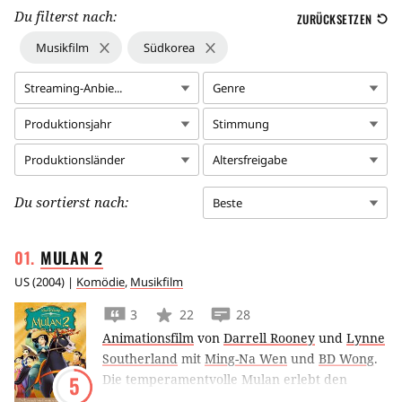
Du filterst nach:
ZURÜCKSETZEN
Musikfilm
Südkorea
Streaming-Anbie...
Genre
Produktionsjahr
Stimmung
Produktionsländer
Altersfreigabe
Du sortierst nach:
Beste
MULAN
2
US
(
2004
) |
Komödie
,
Musikfilm
3
22
28
Animationsfilm
von
Darrell Rooney
und
Lynne
Southerland
mit
Ming-Na Wen
und
BD Wong
.
Die temperamentvolle Mulan erlebt den
5
schönsten Moment ihres Lebens, weil General