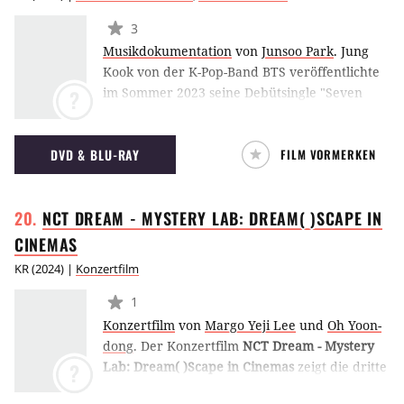
3
Musikdokumentation
von
Junsoo Park
.
Jung
Kook von der K-Pop-Band BTS veröffentlichte
im Sommer 2023 seine Debütsingle "Seven
?
(feat. Latto)" und baute so auch als Solo-
Künstler seine Karriere weiter aus. Es folgten
DVD & BLU-RAY
FILM VORMERKEN
das Album "Golden" und zahlreiche Top-
Platzierungen in den Musik-Charts. Der
Dokumentarfilm
Jung Kook: I Am Still
begleitet
NCT DREAM - MYSTERY LAB: DREAM( )SCAPE IN
den jungen Sänger über 8 Wochen hinweg auf
einer Konzertreise, wo er mit Blicken hinter
CINEMAS
die Kulissen und Interviews Einblicke in sein
KR
(
2024
) |
Konzertfilm
Leben und seinen Aufstieg gab und sein Star-
Dasein ebenso wie seine kreativen Prozesse
1
beleuchtete. (ES)
Konzertfilm
von
Margo Yeji Lee
und
Oh Yoon-
dong
.
Der Konzertfilm
NCT Dream - Mystery
Lab: Dream( )Scape in Cinemas
zeigt die dritte
?
Welt-Tournee der berühmten K-Pop-Gruppe.