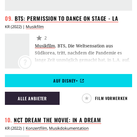
BTS: PERMISSION TO DANCE ON STAGE -
LA
KR
(
2022
) |
Musikfilm
2
Musikfilm
.
BTS, Die Weltsensation aus
Südkorea, tritt, nachdem die Pandemie es
lange Zeit unmöglich gemacht hat, in L.A. auf.
?
Die ausgehungerten Fans erleben ein
einmaliges Konzert mit ihren Idolen, die
AUF DISNEY+
extatische Stimmung lässt den jahrelangen
Konzertverzicht spüren.
BTS: Permission to
Dance on Stage - LA
ist ein Film für die Fans.
ALLE ANBIETER
FILM VORMERKEN
(SK)
NCT DREAM THE MOVIE: IN A
DREAM
KR
(
2022
) |
Konzertfilm
,
Musikdokumentation