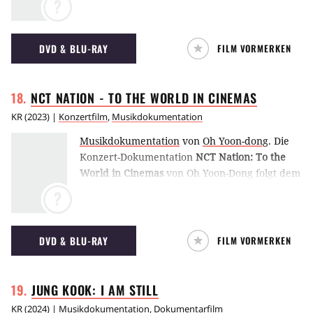
?
DVD & BLU-RAY
FILM VORMERKEN
NCT NATION - TO THE WORLD IN
CINEMAS
KR
(
2023
) |
Konzertfilm
,
Musikdokumentation
Musikdokumentation
von
Oh Yoon-dong
.
Die
Konzert-Dokumentation
NCT Nation: To the
World in Cinemas
von Oh Yoon-Dong folgt dem
allerersten Offline-Konzert der K-Pop-Gruppe
?
auf die Bühne und hinter die Kulissen. Am 26.
August 2023 knüpften sie an ihren Erfolg mit
NCT Dream The Movie: In a Dream
(2022) an
DVD & BLU-RAY
FILM VORMERKEN
und fingen die Begeisterung ihrer Fans sowie
ihre wahr gewordenen persönlichen Träume
ein. (ES)
JUNG KOOK: I AM
STILL
KR
(
2024
) |
Musikdokumentation
,
Dokumentarfilm