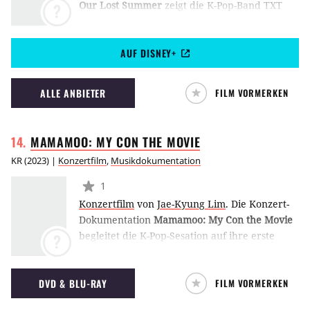
Our Lost Summer
zeigt die K-Pop-Band TXT
?
auf ihrer 2023er Tour durch Nordamerika.
Dabei reisen sie von Seoul nach Chicago, New
AUF DISNEY+
York City, Atlanta, Dallas, Houston, San
Francisco und Los Angeles und treten
schließlich auch auf dem Lollapalooza-
ALLE ANBIETER
FILM VORMERKEN
Musikfestival auf. (ES)
MAMAMOO: MY CON THE
MOVIE
KR
(
2023
) |
Konzertfilm
,
Musikdokumentation
1
Konzertfilm
von
Jae-Kyung Lim
.
Die Konzert-
Dokumentation
Mamamoo: My Con the Movie
begleitet die K-Pop-Sesation auf ihre erste
?
große Welt-Tournee. Die Bandmitglieder
Solar, Moon Byul, Whee In und Hwa Sa
DVD & BLU-RAY
FILM VORMERKEN
nehmen das Publikum dabei mit auf die Reise
– nicht nur auf die Bühne, sondern auch in ihr