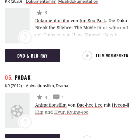
KR
(
2020
) |
Dokumentarfilm
,
Musikdokumentation
3
Dokumentarfilm
von
Jun-Soo Park
.
Die Doku
Break the Silence: The Movie
führt während
der Tournee von "Love Yourself: Speak
?
Yourself" hinter die Kulissen der K-Pop-
Sensation BTS und zeigt sie ganz privat.
DVD & BLU-RAY
FILM VORMERKEN
PADAK
KR
(
2012
) |
Animationsfilm
,
Drama
4
1
Animationsfilm
von
Dae-hee Lee
mit
Hyeon-ji
Kim
und
Hyun Kyung-soo
.
?