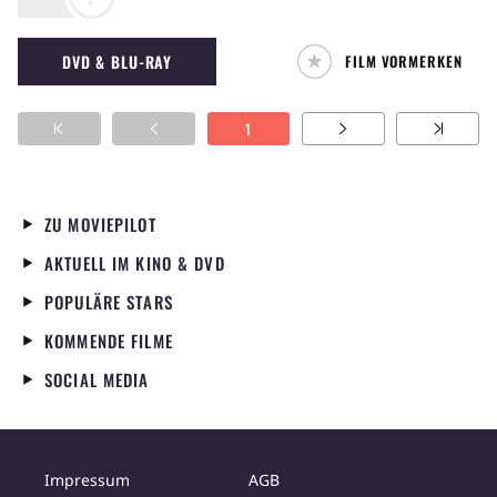
(Neo Culture Technology) aufgetreten und
wagt sich nun an seine ersten Solo-Projekte.
DVD & BLU-RAY
FILM VORMERKEN
Die Konzert-Doku
Taeyong: TY Track in
Cinemas
zeigt sein erstes Konzert und seine
musikalischen Visionen auf der großen
1
Leinwand. (SK)
ZU MOVIEPILOT
AKTUELL IM KINO & DVD
POPULÄRE STARS
KOMMENDE FILME
SOCIAL MEDIA
Impressum
AGB