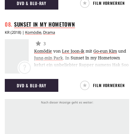
DVD & BLU-RAY
FILM VORMERKEN
gehen. (MK)
SUNSET IN MY
HOMETOWN
KR
(
2018
) |
Komödie
,
Drama
3
Komödie
von
Lee Joon-ik
mit
Go-eun Kim
und
Jung-min Park
.
In
Sunset in my Hometown
kehrt ein unbeliebter Rapper namens Hak Soo
?
(Jung-min Park) nach Hause zurück. Dort trifft
er auf Sun Mi (Go-eun Kim), mit der er zur
DVD & BLU-RAY
FILM VORMERKEN
Grundschule gegangen ist. (MK)