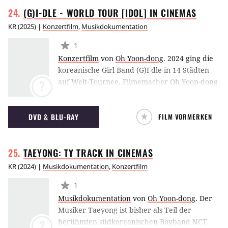
sich die Musikerinnen als begeisterte
(G)I-DLE - WORLD TOUR [IDOL] IN
CINEMAS
Künstlerinnen vor und hinter den Kulissen.
(ES)
KR
(
2025
) |
Konzertfilm
,
Musikdokumentation
1
Konzertfilm
von
Oh Yoon-dong
.
2024 ging die
koreanische Girl-Band (G)I-dle in 14 Städten
auf Welt-Tournee. Filmemacher Oh Yoon-dong
?
(
NCT Dream The Movie: In a Dream
) fing
ihren Auftritt in Seoul mit seiner Konzert-Doku
DVD & BLU-RAY
FILM VORMERKEN
(G)I-DLE - World Tour [iDOL] In Cinemas
ein,
um die Darbietungen von Hits wie "Super
Lady", "Queencard" und "Tomboy" auch auf
TAEYONG: TY TRACK IN
CINEMAS
die große Leinwand zu bringen. (ES)
KR
(
2024
) |
Musikdokumentation
,
Konzertfilm
1
Musikdokumentation
von
Oh Yoon-dong
.
Der
Musiker Taeyong ist bisher als Teil der
berühmten südkoreanischen Boyband NCT
?