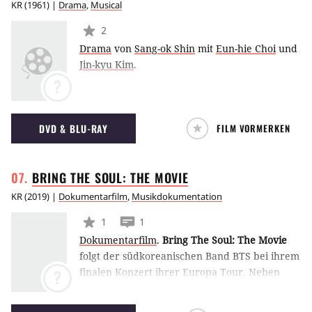
KR
(
1961
) |
Drama
,
Musical
2
Drama
von
Sang-ok Shin
mit
Eun-hie Choi
und
Jin-kyu Kim
.
?
DVD & BLU-RAY
FILM VORMERKEN
BRING THE SOUL: THE
MOVIE
KR
(
2019
) |
Dokumentarfilm
,
Musikdokumentation
1
1
Dokumentarfilm
.
Bring The Soul: The Movie
folgt der südkoreanischen Band BTS bei ihrem
finalen Konzert ihrer Europa Tour. Neben
?
Konzertausschnitten erfahren wir auch, wie es
für die Bandmitglieder ist, auf Tournee zu