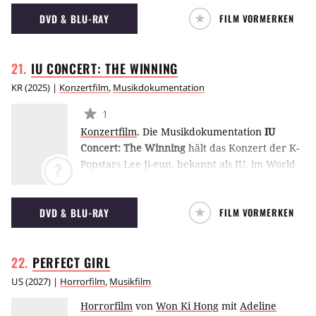
Die Doku begleitet die Band sowohl bei ihren
DVD & BLU-RAY
FILM VORMERKEN
musikalischen Show-Einlagen auf der Bühne
als auch hinter die Kulissen, damit ein
erstklassiger Auftritt im Gocheok Sky Dome in
IU CONCERT: THE
WINNING
Seoul entsteht. (ES)
KR
(
2025
) |
Konzertfilm
,
Musikdokumentation
1
Konzertfilm
.
Die Musikdokumentation
IU
Concert: The Winning
hält das Konzert der K-
Popstars Lee Ji-eun, bekannt als IU, im World
?
Cup Stadium von Seoul fest, das zu ihrer
"Hereh"-Welttournee gehört. Hier gibt sie
DVD & BLU-RAY
FILM VORMERKEN
Songs wie "Last Fantasy", "Love Wins All" und
"Shopper" zum besten, untermalt von einer
großen Bühnenshow samt Drohnen-Flug. (ES)
PERFECT
GIRL
US
(
2027
) |
Horrorfilm
,
Musikfilm
Horrorfilm
von
Won Ki Hong
mit
Adeline