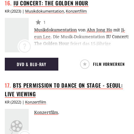
IU CONCERT: THE GOLDEN
HOUR
KR
(
2023
) |
Musikdokumentation
,
Konzertfilm
1
Musikdokumentation
von
Ahn Jong Ho
mit
Ji-
eun Lee
.
Die Musik-Dokumentation
IU Concert:
The Golden Hour
feiert das 15-jährige
?
Jubiläum des Debüts der koreanischen
Künstlerin
Ji-eun Lee
. Sie trat als erste
DVD & BLU-RAY
FILM VORMERKEN
Sängerin ihres Heimatlandes im
Olympiastadion von Seoul auf und steigerte
ihre Bühnenshow von einem Acapella-Start bis
BTS PERMISSION TO DANCE ON STAGE - SEOUL:
hin zu fliegenden Erdbeer-Mond-Ballons und
Feuerwerk samt Drohnen-Flügen. (ES)
LIVE
VIEWING
KR
(
2022
) |
Konzertfilm
Konzertfilm
.