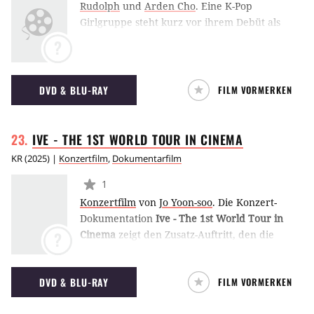
Rudolph
und
Arden Cho
.
Eine K-Pop
Girlgruppe steht kurz vor ihrem Debüt als
eine fünfte mysteriöse Anwärterin
?
hinzukommt. Das
Perfect Girl
heizt der bereits
angespannten Stimmung ordentlich ein und
löst einen regelrechten Kampf zwischen den
DVD & BLU-RAY
FILM VORMERKEN
Idols aus. (JoJ)
IVE - THE 1ST WORLD TOUR IN
CINEMA
KR
(
2025
) |
Konzertfilm
,
Dokumentarfilm
1
Konzertfilm
von
Jo Yoon-soo
.
Die Konzert-
Dokumentation
Ive - The 1st World Tour in
Cinema
zeigt den Zusatz-Auftritt, den die
?
südkoreanische Girlgroup nach ihrer
Welttournee durch 19 Länder in Seoul auf die
DVD & BLU-RAY
FILM VORMERKEN
Beine stellte. In Interviews und mit ihrer
Bühnenshow zu den Hit-Songs präsentieren