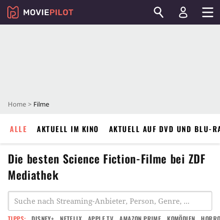
Home
Filme
ALLE
AKTUELL IM KINO
AKTUELL AUF DVD UND BLU-R
Die besten Science Fiction-Filme bei ZDF
Mediathek
TIPPS:
DISNEY+
NETFLIX
APPLE TV
AMAZON PRIME
KOMÖDIEN
HORR