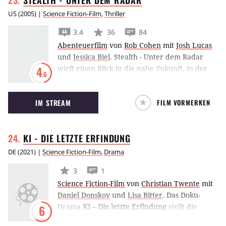
US
(
2005
) |
Science Fiction-Film
,
Thriller
3.4
36
84
Abenteuerfilm
von
Rob Cohen
mit
Josh Lucas
und
Jessica Biel
.
Stealth - Unter dem Radar
wirft einen Blick in die nahe Zukunft, in der
4
.6
ein KI-gesteuerter Kampfjet außer Kontrolle
gerät, weil er ein eigenes Bewusstsein
IM STREAM
FILM VORMERKEN
entwickelt.
KI - DIE LETZTE
ERFINDUNG
DE
(
2021
) |
Science Fiction-Film
,
Drama
3
1
Science Fiction-Film
von
Christian Twente
mit
Daniel Donskoy
und
Lisa Bitter
.
Das Doku-
Drama
KI – Die letzte Erfindung
stellt die
6
Frage nach Vorteilen und Nachteilen der KI.