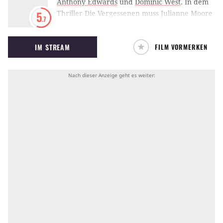
Anthony Edwards
und
Dominic West
.
In dem
Thriller Die Vergessenen muss Julianne Moore
5
.7
beweisen, dass ihr inzwischen verstorbener
Sohn tatsächlich existiert hat.
IM STREAM
FILM VORMERKEN