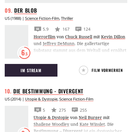
DER
BLOB
US
(
1988
) |
Science Fiction-Film
,
Thriller
5.9
167
124
Horrorfilm
von
Chuck Russell
mit
Kevin Dillon
und
Jeffrey DeMunn
.
Die gallertartige
Substanz stammt aus dem Weltall und ernährt
6
.5
sich von Menschenfleisch. Die Opfer tragen
grausame Verätzungen davon oder werden
IM STREAM
FILM VORMERKEN
bis auf die Knochen abgenagt. Nach jedem
Fressen wird der Mörderpudding - Blob
genannt - größer. Bald hat er die Stadt
DIE BESTIMMUNG -
DIVERGENT
erreicht und breitet sich unaufhaltsam über
die Kanalisation und Luftschächte aus. Polizei
US
(
2014
) |
Utopie & Dystopie
,
Science Fiction-Film
und Militär sind machtlos. Die Menschheit
5
275
255
schwebt in Lebensgefahr.
Utopie & Dystopie
von
Neil Burger
mit
Shailene Woodley
und
Kate Winslet
.
Die
Bestimmung – Divergent
ist ein dystopischer