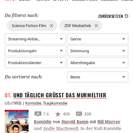
Du filterst nach:
ZURÜCKSETZEN
Science Fiction-Film
ZDF Mediathek
Streaming-Anbie...
Genre
Produktionsjahr
Stimmung
Produktionsländer
Altersfreigabe
Du sortierst nach:
Beste
UND TÄGLICH GRÜSST DAS
MURMELTIER
US
(
1993
) |
Komödie
,
Tragikomödie
7.6
406
308
Komödie
von
Harold Ramis
mit
Bill Murray
und
Andie MacDowell
.
In der Kult-Komödie