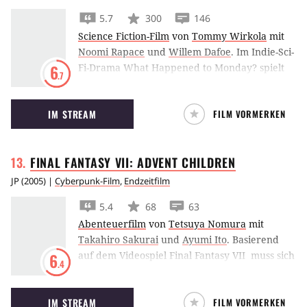
5.7
300
146
Science Fiction-Film
von
Tommy Wirkola
mit
Noomi Rapace
und
Willem Dafoe
.
Im Indie-Sci-
Fi-Drama What Happened to Monday? spielt
6
.7
Noomi Rapace Siebenlinge, die in eine Zeit mit
Ein-Kind-Politik hineingeboren werden.
IM STREAM
FILM VORMERKEN
FINAL FANTASY VII: ADVENT
CHILDREN
JP
(
2005
) |
Cyberpunk-Film
,
Endzeitfilm
5.4
68
63
Abenteuerfilm
von
Tetsuya Nomura
mit
Takahiro Sakurai
und
Ayumi Ito
.
Basierend
auf dem Videospiel Final Fantasy VII muss sich
6
.4
Cloud Strife in Final Fantasy VII: Advent
Children erneut dem finsteren Sephiroth
IM STREAM
FILM VORMERKEN
stellen.