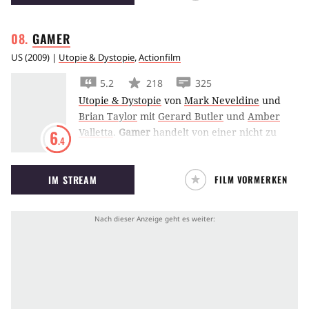
GAMER
US
(
2009
) |
Utopie & Dystopie
,
Actionfilm
5.2
218
325
Utopie & Dystopie
von
Mark Neveldine
und
Brian Taylor
mit
Gerard Butler
und
Amber
Valletta
.
Gamer
handelt von einer nicht zu
6
.4
entfernten Zukunft, in der Sträflinge wie
Gerard Butler als Gladiatoren in gefährlichen
IM STREAM
FILM VORMERKEN
Spielen eingesetzt werden.