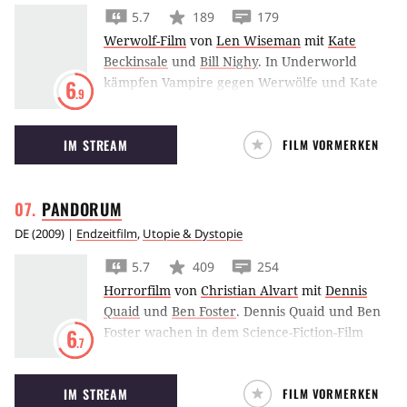
5.7
189
179
Werwolf-Film
von
Len Wiseman
mit
Kate
Beckinsale
und
Bill Nighy
.
In Underworld
kämpfen Vampire gegen Werwölfe und Kate
6
.9
Beckinsale ist mittendrin, statt nur dabei.
IM STREAM
FILM VORMERKEN
PANDORUM
DE
(
2009
) |
Endzeitfilm
,
Utopie & Dystopie
5.7
409
254
Horrorfilm
von
Christian Alvart
mit
Dennis
Quaid
und
Ben Foster
.
Dennis Quaid und Ben
Foster wachen in dem Science-Fiction-Film
6
.7
Pandorum in einem Raumschiff auf und
müssen das Rätsel um ihre Identität lösen.
IM STREAM
FILM VORMERKEN