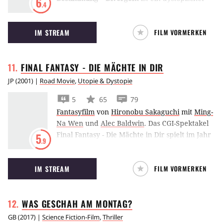
6
.4
Science-Fiction-Film, der auf dem
gleichnamigen Bestseller von Veronica Roth
IM STREAM
FILM VORMERKEN
basiert.
FINAL FANTASY - DIE MÄCHTE IN
DIR
JP
(
2001
) |
Road Movie
,
Utopie & Dystopie
5
65
79
Fantasyfilm
von
Hironobu Sakaguchi
mit
Ming-
Na Wen
und
Alec Baldwin
.
Das CGI-Spektakel
Final Fantasy - Die Mächte in Dir spielt im Jahr
5
.9
2065. Wissenschaftlerin Dr. Aki Ross versucht
darin eine Vernichtung der Erde durch
IM STREAM
FILM VORMERKEN
Phantomen-Aliens zu verhindern.
WAS GESCHAH AM
MONTAG?
GB
(
2017
) |
Science Fiction-Film
,
Thriller