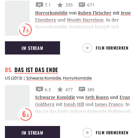
7.1
335
671
Horrorkomödie
von
Ruben Fleischer
mit
Jesse
Eisenberg
und
Woody Harrelson
.
In der
Horrorkomödie Zombieland kämpft sich
7
.5
Teeanager Jesse Eisenberg mit Woody
Harrelson, Emma Stone und Abigail Breslin
IM STREAM
FILM VORMERKEN
durch das zombieverseuchte Amerika.
DAS IST DAS
ENDE
US
(
2013
) |
Schwarze Komödie
,
Horrorkomödie
6.3
477
385
Schwarze Komödie
von
Seth Rogen
und
Evan
Goldberg
mit
Jonah Hill
und
James Franco
.
In
Das ist das Ende müssen dutzende Hollywood-
6
.5
Stars auf einer Promi-Party unter der Regie
von Seth Rogen und Evan Goldberg den
IM STREAM
FILM VORMERKEN
Weltuntergang überleben.