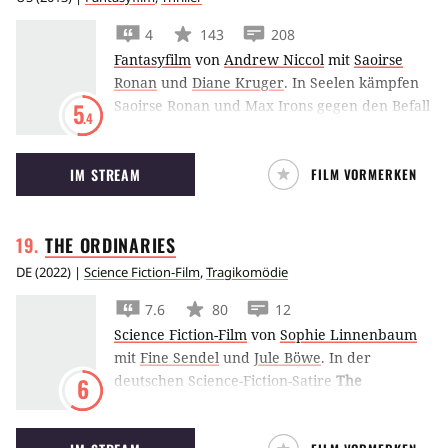
Motoröl kein Getränk ist ... und auch das Wort
4
143
208
"Sex" ist ihr noch kein Begriff.
Fantasyfilm
von
Andrew Niccol
mit
Saoirse
Ronan
und
Diane Kruger
.
In Seelen kämpfen
Saoirse Ronan und Max Irons gegen den Befall
5
.4
von außerirdischen ‘Wanderern’ an, die
Menschen als Wirte benutzen und deren
IM STREAM
FILM VORMERKEN
Erinnerungen komplett auslöschen.
THE
ORDINARIES
DE
(
2022
) |
Science Fiction-Film
,
Tragikomödie
7.6
80
12
Science Fiction-Film
von
Sophie Linnenbaum
mit
Fine Sendel
und
Jule Böwe
.
In der
deutschen Science-Fiction-Satire
The
6
Ordinaries
wünscht sich Paula (Fine Sendel)
nichts mehr, als von einer Nebenfigur zur