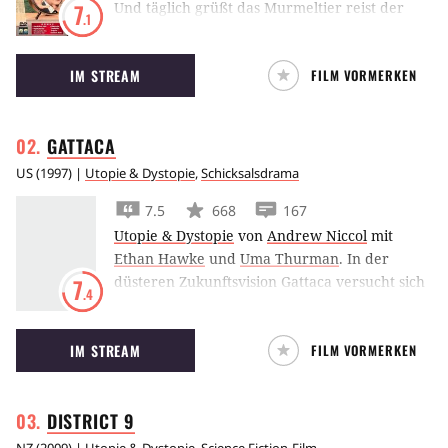
Und täglich grüßt das Murmeltier reist der
7
.1
mürrische Moderator Bill Murray in ein
langweiliges Provinzkaff und wird dort in
IM STREAM
FILM VORMERKEN
einer Zeitschleife gefangen.
GATTACA
US
(
1997
) |
Utopie & Dystopie
,
Schicksalsdrama
7.5
668
167
Utopie & Dystopie
von
Andrew Niccol
mit
Ethan Hawke
und
Uma Thurman
.
In der
düsteren Zukunftsvision Gattaca versucht sich
7
.4
ein natürlich geborener Ethan Hawke in einer
genetisch perfekten Gesellschaft
IM STREAM
FILM VORMERKEN
durchzusetzten.
DISTRICT
9