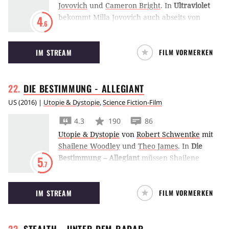
Jovovich
und
Cameron Bright
.
In
Ultraviolet
bekommt Milla Jovovich auch abseits von
4
.6
Resident Evil reichlich Gelegenheit, ihren
Gegnern kräftig in den Hintern zu treten.
IM STREAM
FILM VORMERKEN
DIE BESTIMMUNG -
ALLEGIANT
US
(
2016
) |
Utopie & Dystopie
,
Science Fiction-Film
4.3
190
86
Utopie & Dystopie
von
Robert Schwentke
mit
Shailene Woodley
und
Theo James
.
In
Die
Bestimmung – Allegiant
müssen Shailene
5
.7
Woodley und Theo James mit ihrer
veränderten Weltsicht außerhalb Chicagos
IM STREAM
FILM VORMERKEN
zurechtkommen.
STEALTH - UNTER DEM
RADAR