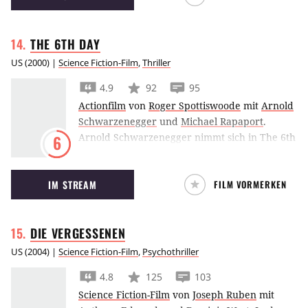
THE 6TH
DAY
US
(
2000
) |
Science Fiction-Film
,
Thriller
4.9
92
95
Actionfilm
von
Roger Spottiswoode
mit
Arnold
Schwarzenegger
und
Michael Rapaport
.
Arnold Schwarzenegger nimmt sich in The 6th
6
Day seines eigenen Klons an, nachdem dieser
ihn aus seinem Leben verdrängen will.
IM STREAM
FILM VORMERKEN
DIE
VERGESSENEN
US
(
2004
) |
Science Fiction-Film
,
Psychothriller
4.8
125
103
Science Fiction-Film
von
Joseph Ruben
mit