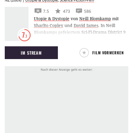
NZ
(
2009
) |
Utopie & Dystopie
,
Science Fiction-Film
7.5
473
586
Utopie & Dystopie
von
Neill Blomkamp
mit
Sharlto Copley
und
David James
.
In Neill
Blomkamps gefeiertem
Sci-Fi-Drama District 9
7
.1
leben Außerirdische als gerade so geduldete
Immigranten in Ghettos am Rande von
IM STREAM
FILM VORMERKEN
Johannesburg.