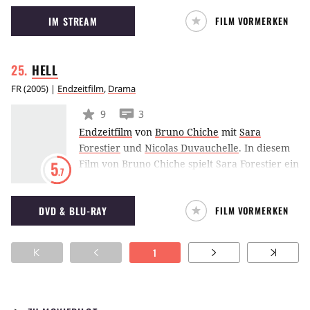
Für einige ist sie die Rettung, für andere der
IM STREAM
FILM VORMERKEN
Untergang der Menschheit. Am Beispiel des
Schicksals eines Familienvaters werden
unterschiedliche Facetten der Technologie
HELL
beleuchtet. (JFW)
FR
(
2005
) |
Endzeitfilm
,
Drama
9
3
Endzeitfilm
von
Bruno Chiche
mit
Sara
Forestier
und
Nicolas Duvauchelle
.
In diesem
Film von Bruno Chiche spielt Sara Forestier ein
5
.7
Mädchen namens Hell, das in Nachtclubs
ausschweifende Erlebnisse mit Sex und Kokain
DVD & BLU-RAY
FILM VORMERKEN
hat.
1