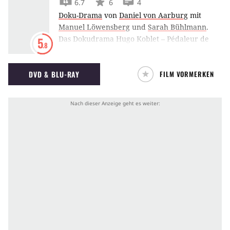
6.7
6
4
Doku-Drama
von
Daniel von Aarburg
mit
Manuel Löwensberg
und
Sarah Bühlmann
.
Das Dokudrama Hugo Koblet – Pédaleur de
5
.8
Charme zeichnet den Aufstieg und Fall der
Schweizer Radsport-Legende Hugo Koblet mit
DVD & BLU-RAY
FILM VORMERKEN
Original- und Spielfilm-Bildern nach.