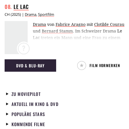
LE
LAC
CH
(
2025
) |
Drama
,
Sportfilm
Drama
von
Fabrice Aragno
mit
Clotilde Courau
und
Bernard Stamm
.
Im Schweizer Drama
Le
Lac
treten ein Mann und eine Frau zu einem
Wettsegeln über einen großen See an. Das
?
Rennen soll mehrere Tage dauern, und beide
stecken all ihre Energie in diesen Wettkampf.
Dabei stehen ihnen jedoch nicht nur die
DVD & BLU-RAY
FILM VORMERKEN
Naturgewalten, sondern auch ihre eigenen
Probleme im Weg. (SR)
ZU MOVIEPILOT
AKTUELL IM KINO & DVD
POPULÄRE STARS
KOMMENDE FILME