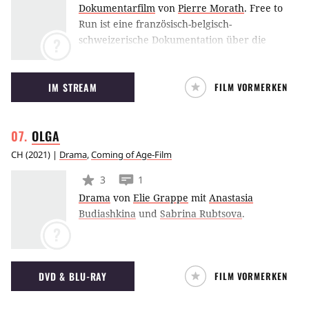
Dokumentarfilm
von
Pierre Morath
.
Free to
Run ist eine französisch-belgisch-
schweizerische Dokumentation über die
?
Begeisterung am Laufen als Sport, dem
mittlerweile jeden Tag Millionen von
IM STREAM
FILM VORMERKEN
Menschen nachgehen.
OLGA
CH
(
2021
) |
Drama
,
Coming of Age-Film
3
1
Drama
von
Elie Grappe
mit
Anastasia
Budiashkina
und
Sabrina Rubtsova
.
?
DVD & BLU-RAY
FILM VORMERKEN