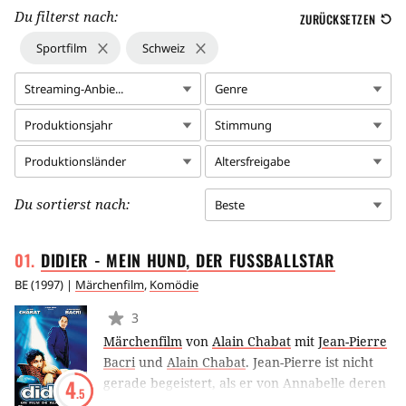
Du filterst nach:
ZURÜCKSETZEN
Sportfilm
Schweiz
Streaming-Anbie...
Genre
Produktionsjahr
Stimmung
Produktionsländer
Altersfreigabe
Du sortierst nach:
Beste
DIDIER - MEIN HUND, DER
FUSSBALLSTAR
BE
(
1997
) |
Märchenfilm
,
Komödie
3
Märchenfilm
von
Alain Chabat
mit
Jean-Pierre
Bacri
und
Alain Chabat
.
Jean-Pierre ist nicht
gerade begeistert, als er von Annabelle deren
4
.5
Hund Didier zur Pflege bekommt. Dazu