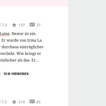
7.3
137
37
Laine
.
Nestor ist ein
: Er wurde von Irma La
 durchaus einträgliches
verliebt. Wie bringt er
infacher als das. Er
r umgehend zu Irmas
. Doch was soll der
FILM VORMERKEN
klärt, ihr Herz gehöre
ten Lord?
7.2
214
65