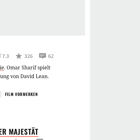
7.3
326
62
ie
.
Omar Sharif spielt
ung von David Lean.
FILM VORMERKEN
RER
MAJESTÄT