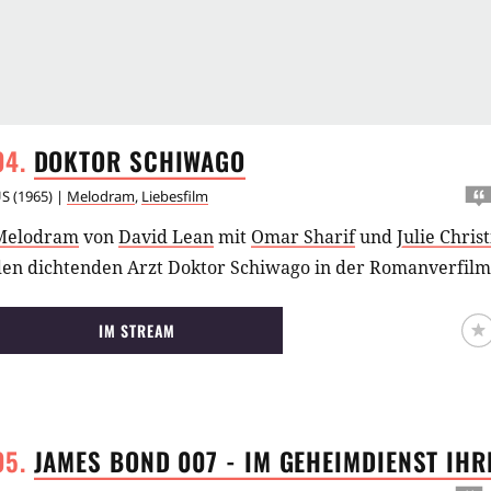
DOKTOR
SCHIWAGO
US
(
1965
) |
Melodram
,
Liebesfilm
Melodram
von
David Lean
mit
Omar Sharif
und
Julie Christ
den dichtenden Arzt Doktor Schiwago in der Romanverfilm
IM STREAM
JAMES BOND 007 - IM GEHEIMDIENST IH