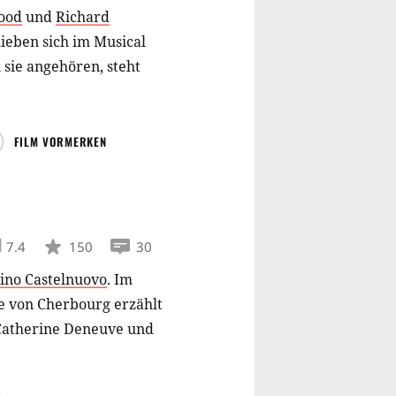
ood
und
Richard
ieben sich im Musical
 sie angehören, steht
FILM VORMERKEN
7.4
150
30
ino Castelnuovo
.
Im
e von Cherbourg erzählt
 Catherine Deneuve und