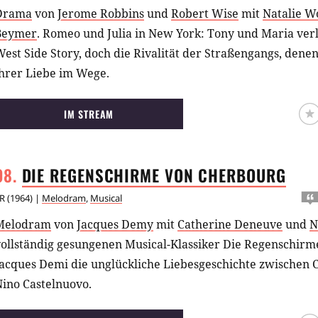
Drama
von
Jerome Robbins
und
Robert Wise
mit
Natalie W
Beymer
.
Romeo und Julia in New York: Tony und Maria verl
est Side Story, doch die Rivalität der Straßengangs, denen
ihrer Liebe im Wege.
IM STREAM
DIE REGENSCHIRME VON
CHERBOURG
R
(
1964
) |
Melodram
,
Musical
Melodram
von
Jacques Demy
mit
Catherine Deneuve
und
N
vollständig gesungenen Musical-Klassiker Die Regenschirm
Jacques Demi die unglückliche Liebesgeschichte zwischen
Nino Castelnuovo.