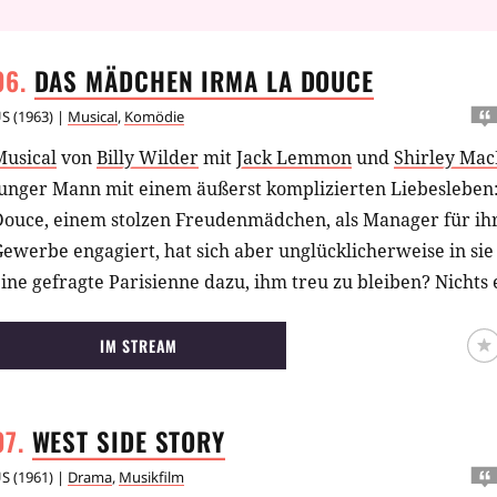
DAS MÄDCHEN IRMA LA
DOUCE
US
(
1963
) |
Musical
,
Komödie
Musical
von
Billy Wilder
mit
Jack Lemmon
und
Shirley Mac
junger Mann mit einem äußerst komplizierten Liebesleben
Douce, einem stolzen Freudenmädchen, als Manager für ihr
ewerbe engagiert, hat sich aber unglücklicherweise in sie 
ine gefragte Parisienne dazu, ihm treu zu bleiben? Nichts e
erkleidet sich als ein etwas betagter englischer Lord, de
einzigem Kunden und ausschließlicher Einnahmequelle wird
IM STREAM
ifersüchtige Manager tun, als die begehrenswerte Irma er
icht dem liebeskranken Nestor, sondern dem tatterigen al
WEST SIDE
STORY
US
(
1961
) |
Drama
,
Musikfilm