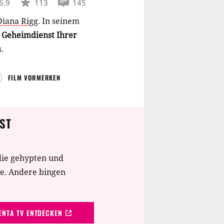
6.9
113
145
Diana Rigg
.
In seinem
 Geheimdienst Ihrer
.
FILM VORMERKEN
ST
die gehypten und
te. Andere bingen
NTA TV ENTDECKEN