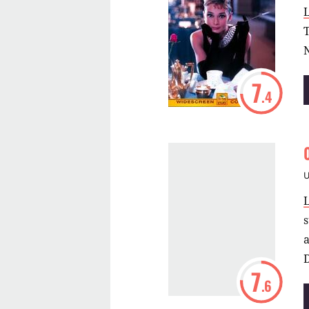
7
.4
a
D
7
.6