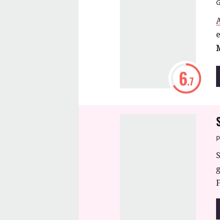
6
.7
p
S
F