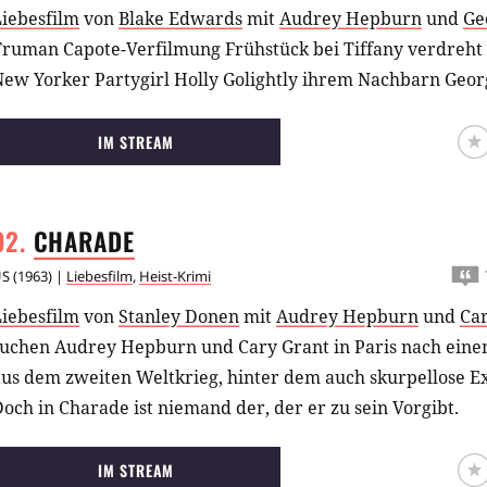
Liebesfilm
von
Blake Edwards
mit
Audrey Hepburn
und
Ge
Truman Capote-Verfilmung Frühstück bei Tiffany verdreht
New Yorker Partygirl Holly Golightly ihrem Nachbarn Geo
IM STREAM
CHARADE
US
(
1963
) |
Liebesfilm
,
Heist-Krimi
Liebesfilm
von
Stanley Donen
mit
Audrey Hepburn
und
Ca
suchen Audrey Hepburn und Cary Grant in Paris nach ein
us dem zweiten Weltkrieg, hinter dem auch skurpellose Ex
och in Charade ist niemand der, der er zu sein Vorgibt.
IM STREAM