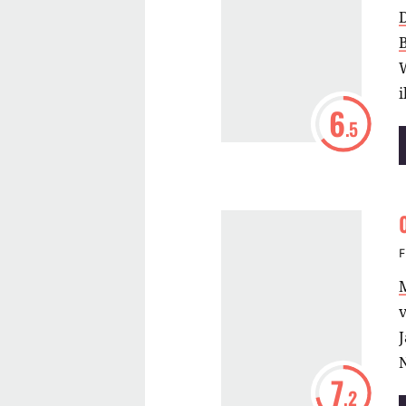
W
6
.5
F
7
.2