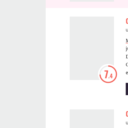
G
7
e
.4
v
e
n