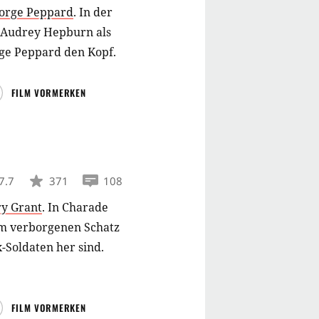
orge Peppard
.
In der
 Audrey Hepburn als
rge Peppard den Kopf.
FILM VORMERKEN
7.7
371
108
ry Grant
.
In Charade
em verborgenen Schatz
-Soldaten her sind.
FILM VORMERKEN