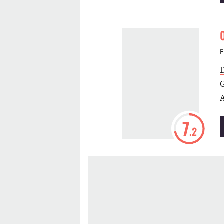
F
G
7
.2