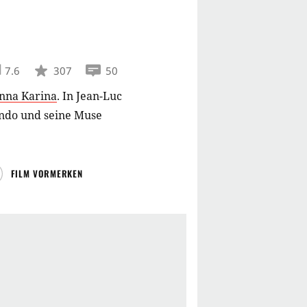
7.6
307
50
nna Karina
.
In Jean-Luc
ondo und seine Muse
FILM VORMERKEN