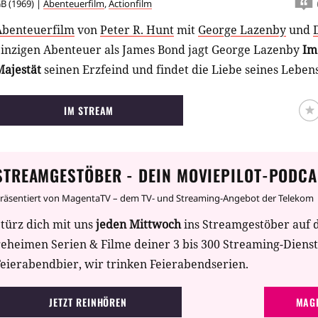
GB
(
1969
) |
Abenteuerfilm
,
Actionfilm
Abenteuerfilm
von
Peter R. Hunt
mit
George Lazenby
und
einzigen Abenteuer als James Bond jagt George Lazenby
Im
Majestät
seinen Erzfeind und findet die Liebe seines Lebens
IM STREAM
STREAMGESTÖBER - DEIN MOVIEPILOT-PODCA
räsentiert von MagentaTV – dem TV- und Streaming-Angebot der Telekom
türz dich mit uns
jeden Mittwoch
ins Streamgestöber auf 
geheimen Serien & Filme deiner 3 bis 300 Streaming-Diens
eierabendbier, wir trinken Feierabendserien.
JETZT REINHÖREN
MAGE