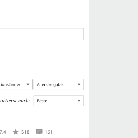
tionsländer
Altersfreigabe
ortierst nach:
Beste
7.4
518
161