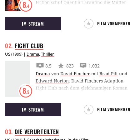
Fiction schuf Quentin Tarantino die Mutter
8
.4
aller ‘Kultfilme’, in dem er philosophische
Profikiller, abgebrühte Boxer, perverse
IM STREAM
FILM VORMERKEN
Entführer und eine verführerische
Gangsterbraut in eine wahnwitzige Geschichte
schmiedete.
FIGHT
CLUB
US
(
1999
) |
Drama
,
Thriller
8.5
823
1.032
Drama
von
David Fincher
mit
Brad Pitt
und
Edward Norton
.
David Finchers Adaption
Fight Club nach dem gleichnamigen Roman
8
.5
von Chuck Palahniuk entlässt Brad Pitt &
Edward Norton in die Wirren ihrer Zeit.
IM STREAM
FILM VORMERKEN
DIE
VERURTEILTEN