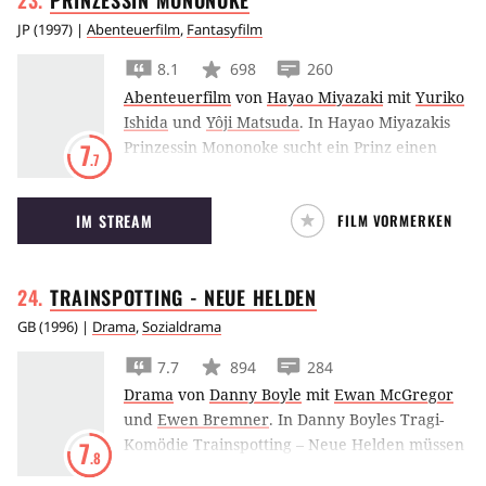
JP
(
1997
) |
Abenteuerfilm
,
Fantasyfilm
8.1
698
260
Abenteuerfilm
von
Hayao Miyazaki
mit
Yuriko
Ishida
und
Yôji Matsuda
.
In Hayao Miyazakis
Prinzessin Mononoke sucht ein Prinz einen
7
.7
Hirsch-Gott und stößt bei seiner Reise auf ein
wildes Mädchen, das für die Tiergötter des
IM STREAM
FILM VORMERKEN
Waldes kämpft.
TRAINSPOTTING - NEUE
HELDEN
GB
(
1996
) |
Drama
,
Sozialdrama
7.7
894
284
Drama
von
Danny Boyle
mit
Ewan McGregor
und
Ewen Bremner
.
In Danny Boyles Tragi-
Komödie Trainspotting – Neue Helden müssen
7
.8
sich Ewan McGregor und seine Kumpels in der