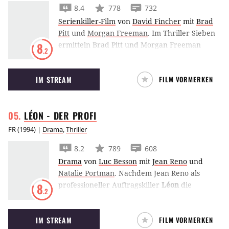
8.4
778
732
Serienkiller-Film
von
David Fincher
mit
Brad
Pitt
und
Morgan Freeman
.
Im Thriller Sieben
ermitteln Brad Pitt und Morgan Freeman
8
.2
gegen den Serienmörder Kevin Spacey, der
seine Opfer auf bestialische Weise für ihre
IM STREAM
FILM VORMERKEN
Vergehen gegen die Sieben Todsünden
bestraft.
LÉON - DER
PROFI
FR
(
1994
) |
Drama
,
Thriller
8.2
789
608
Drama
von
Luc Besson
mit
Jean Reno
und
Natalie Portman
.
Nachdem Jean Reno als
professioneller Auftragskiller
Léon
die
8
.2
zwölfjährige Mathilda vor der Ermordung
rettet, will sie bei ihm in die Lehre gehen.
IM STREAM
FILM VORMERKEN
Natalie Portman feierte als Mathilda ihren