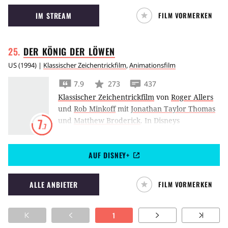
Junkie-Szene von Edinburgh behaupten.
IM STREAM
FILM VORMERKEN
DER KÖNIG DER
LÖWEN
US
(
1994
) |
Klassischer Zeichentrickfilm
,
Animationsfilm
7.9
273
437
Klassischer Zeichentrickfilm
von
Roger Allers
und
Rob Minkoff
mit
Jonathan Taylor Thomas
und
Matthew Broderick
.
In Disneys
7
.7
Zeichentrick-Klassiker Der König der Löwen
muss sich der junge Löwen-Prinz Simba gegen
AUF DISNEY+
das Komplott seines skrupellosen Onkels Scar
wehren.
ALLE ANBIETER
FILM VORMERKEN
1