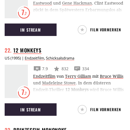
Eastwood
und
Gene Hackman
.
Clint Eastwood
zückt in dem Spätwestern Erbarmungslos als
7
.7
Witwer William Munny den Revolver, um eine
Prostituierte zu rächen.
IM STREAM
FILM VORMERKEN
12
MONKEYS
US
(
1995
) |
Endzeitfilm
,
Schicksalsdrama
7.9
832
334
Endzeitfilm
von
Terry Gilliam
mit
Bruce Willis
und
Madeleine Stowe
.
In dem düsteren
Endzeit-Thriller
12 Monkeys
wird Bruce Willis
7
.7
von Terry Gilliam als Überlebender einer
Virusepidemie in die Vergangenheit geschickt,
IM STREAM
FILM VORMERKEN
um die Katastrophe zu verhindern.
PRINZESSIN
MONONOKE