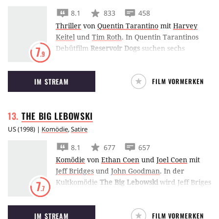
8.1
833
458
Thriller
von
Quentin Tarantino
mit
Harvey
Keitel
und
Tim Roth
.
In Quentin Tarantinos
Debütfilm
Reservoir Dogs
suchen sechs
7
.9
Gangster nach einem verpatzten Überfall den
Verräter in den eigenen Reihen.
IM STREAM
FILM VORMERKEN
THE BIG
LEBOWSKI
US
(
1998
) |
Komödie
,
Satire
8.1
677
657
Komödie
von
Ethan Coen
und
Joel Coen
mit
Jeff Bridges
und
John Goodman
.
In der
Kultkomödie
The Big Lebowski
wird Jeff Briges
7
.7
zum Slacker ‘Dude’ Lebowski. Als er von
Gangstern mit dem gleichnamigen Millionär
IM STREAM
FILM VORMERKEN
verwechselt wird, nimmt das Chaos seinen