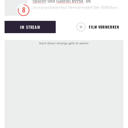
Spacey
und
Gabriel Byrne
.
Im
oscrarprämierten Verwirrspiel Die üblichen
8
Verdächtigen wird eine Bande von Gangstern
vom legendären Keyser Soze zu einem Job
IM STREAM
FILM VORMERKEN
gezwungen. Bryan Singers Thriller beinhaltet
einen der bekanntesten Twists der
Filmgeschichte.