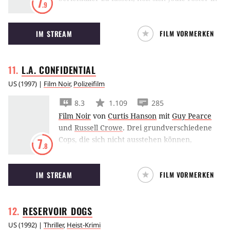
7
.9
Das Schweigen der Lämmer Hilfe vom
berüchtigten Hannibal Lecter.
IM STREAM
FILM VORMERKEN
L.A.
CONFIDENTIAL
US
(
1997
) |
Film Noir
,
Polizeifilm
8.3
1.109
285
Film Noir
von
Curtis Hanson
mit
Guy Pearce
und
Russell Crowe
.
Drei grundverschiedene
Cops, die sich nicht ausstehen können,
7
.8
ermitteln in L.A. Confidential bei einem
Massenmord. Dabei nehmen sie die Spur des
IM STREAM
FILM VORMERKEN
Pornoring-Betreibers Pierce Patchett auf.
RESERVOIR
DOGS
US
(
1992
) |
Thriller
,
Heist-Krimi