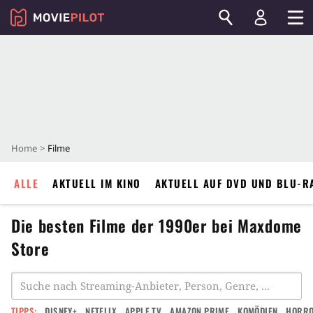
Home
Filme
ALLE
AKTUELL IM KINO
AKTUELL AUF DVD UND BLU-R
Die besten Filme der 1990er bei Maxdome
Store
TIPPS:
DISNEY+
NETFLIX
APPLE TV
AMAZON PRIME
KOMÖDIEN
HORR