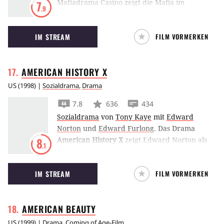
Mafiadrama Casino zeigt die Mafia im
7
.9
schillernden Las Vegas der frühen Siebziger,
welches hinter dem Vorhang der guten Laune
IM STREAM
FILM VORMERKEN
von Geld, Drogen und Gewalt dominiert
wurde.
AMERICAN HISTORY
X
US
(
1998
) |
Sozialdrama
,
Drama
7.8
636
434
Sozialdrama
von
Tony Kaye
mit
Edward
Norton
und
Edward Furlong
.
Das Drama
American History X
zeigt Edward Norton als
8
.1
Neo-Nazi, der sich im Gefängnis zwar wandelt,
nun aber seinen kleinen Bruder abhalten
IM STREAM
FILM VORMERKEN
muss, seine Fehler zu wiederholen.
AMERICAN
BEAUTY
US
(
1999
) |
Drama
,
Coming of Age-Film