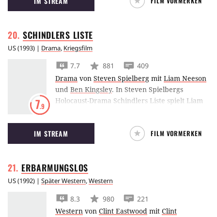
IM STREAM
FILM VORMERKEN
entführen, um seinen Schwiegervater zu
erpressen. Dafür gab es 1997 zwei Oscars.
SCHINDLERS
LISTE
US
(
1993
) |
Drama
,
Kriegsfilm
7.7
881
409
Drama
von
Steven Spielberg
mit
Liam Neeson
und
Ben Kingsley
.
In Steven Spielbergs
Holocaust-Drama Schindlers Liste spielt Liam
7
.9
Neeson den deutschen Industriellen Oscar
Schindler, der seine jüdischen Mitarbeiter vor
IM STREAM
FILM VORMERKEN
der Deportation rettete.
ERBARMUNGSLOS
US
(
1992
) |
Später Western
,
Western
8.3
980
221
Western
von
Clint Eastwood
mit
Clint