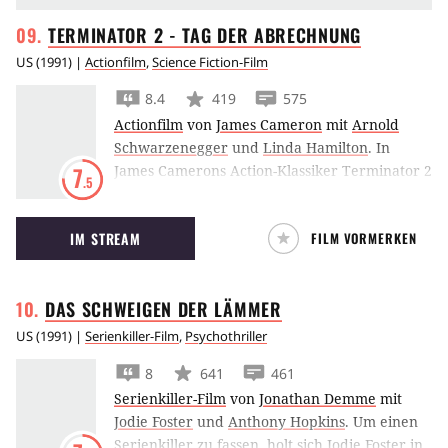
TERMINATOR 2 - TAG DER
ABRECHNUNG
US
(
1991
) |
Actionfilm
,
Science Fiction-Film
8.4
419
575
Actionfilm
von
James Cameron
mit
Arnold
Schwarzenegger
und
Linda Hamilton
.
In
James Camerons Action-Klassiker Terminator 2
7
.5
kehrt Arnold Schwarzenegger als
Kampfmaschine aus der Zukunft zurück, um
IM STREAM
FILM VORMERKEN
einen Jungen vor seinem Modellnachfolger zu
beschützen.
DAS SCHWEIGEN DER
LÄMMER
US
(
1991
) |
Serienkiller-Film
,
Psychothriller
8
641
461
Serienkiller-Film
von
Jonathan Demme
mit
Jodie Foster
und
Anthony Hopkins
.
Um einen
Serienkiller zu fassen, holt sich Jodie Foster in