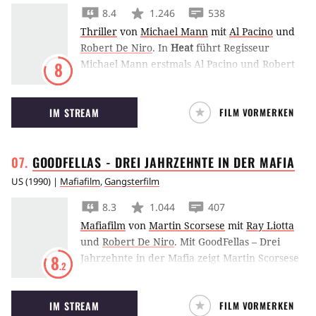
8.4
1.246
538
Thriller
von
Michael Mann
mit
Al Pacino
und
Robert De Niro
.
In
Heat
führt Regisseur
Michael Mann erstmals Al Pacino und Robert
8
De Niro vor der Kamera zusammen. Beide
sind absolute Profis in ihren Jobs. Sie stehen
IM STREAM
FILM VORMERKEN
nur auf verschiedenen Seiten des Gesetzes.
GOODFELLAS - DREI JAHRZEHNTE IN DER
MAFIA
US
(
1990
) |
Mafiafilm
,
Gangsterfilm
8.3
1.044
407
Mafiafilm
von
Martin Scorsese
mit
Ray Liotta
und
Robert De Niro
.
Mit GoodFellas – Drei
Jahrzehnte in der Mafia zeigt Martin Scorsese
8
.2
den Aufstieg und Fall von Ray Liotta im
Schatten des Mafiosi Robert De Niro.
IM STREAM
FILM VORMERKEN