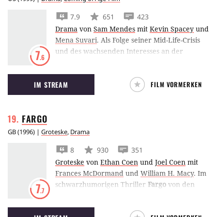
7.9
651
423
Drama
von
Sam Mendes
mit
Kevin Spacey
und
Mena Suvari
.
Als Folge seiner Mid-Life-Crisis
und des wachsenden Interesses an der
7
.6
Freundin seiner Tochter will Kevin Spacey in
American Beauty
sein Leben komplett
IM STREAM
FILM VORMERKEN
umkrempeln.
FARGO
GB
(
1996
) |
Groteske
,
Drama
8
930
351
Groteske
von
Ethan Coen
und
Joel Coen
mit
Frances McDormand
und
William H. Macy
.
Im
schwarzhumorigen Thriller
Fargo
von den
7
.7
Coen-Brüdern lässt William H Macy seine
eigene Frau von zwei idiotischen Gangstern