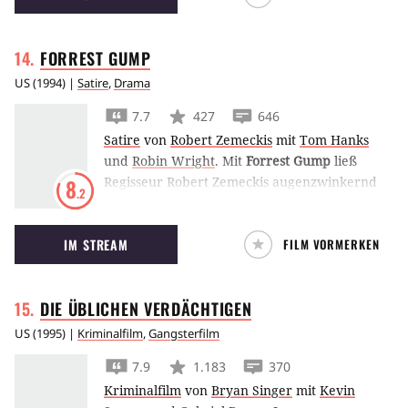
Lauf.
FORREST
GUMP
US
(
1994
) |
Satire
,
Drama
7.7
427
646
Satire
von
Robert Zemeckis
mit
Tom Hanks
und
Robin Wright
.
Mit
Forrest Gump
ließ
Regisseur Robert Zemeckis augenzwinkernd
8
.2
wie berührend den gutherzigen Simpel
Forrest Gump Zeitgeschichte miterleben. Tom
IM STREAM
FILM VORMERKEN
Hanks gewann für seine Darstellung den
Oscar.
DIE ÜBLICHEN
VERDÄCHTIGEN
US
(
1995
) |
Kriminalfilm
,
Gangsterfilm
7.9
1.183
370
Kriminalfilm
von
Bryan Singer
mit
Kevin