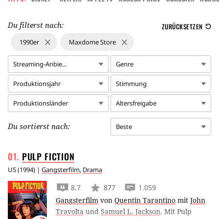
Du filterst nach:
ZURÜCKSETZEN
1990er
Maxdome Store
Streaming-Anbie...
Genre
Produktionsjahr
Stimmung
Produktionsländer
Altersfreigabe
Du sortierst nach:
Beste
PULP
FICTION
US
(
1994
) |
Gangsterfilm
,
Drama
8.7
877
1.059
Gangsterfilm
von
Quentin Tarantino
mit
John
Travolta
und
Samuel L. Jackson
.
Mit Pulp