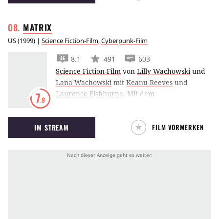
MATRIX
US
(
1999
) |
Science Fiction-Film
,
Cyberpunk-Film
8.1
491
603
Science Fiction-Film
von
Lilly Wachowski
und
Lana Wachowski
mit
Keanu Reeves
und
Laurence Fishburne
.
Mit dem
7
.9
bahnbrechenden Instant-Klassiker
Matrix
um
den Weltenretter Neo läuteten die Wachowski-
IM STREAM
FILM VORMERKEN
Geschwister 1999 bereits das neue
Jahrtausend ein und brachten uns u.a. den
Bullet-Time-Effekt.