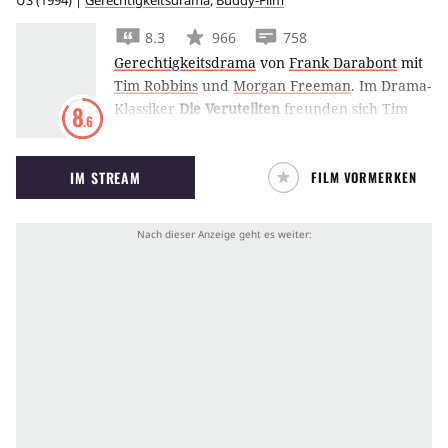
US
(
1994
) |
Gerechtigkeitsdrama
,
Buddy-Film
8.3
966
758
Gerechtigkeitsdrama
von
Frank Darabont
mit
Tim Robbins
und
Morgan Freeman
.
Im Drama-
Klassiker
Die Veruteilten
freunden sich Tim
8
.6
Robbins und Morgan Freeman im Gefängnis
an. Gemeinsam meistern sie den Alltag hinter
IM STREAM
FILM VORMERKEN
Gittern und die sadistischen Wärter.