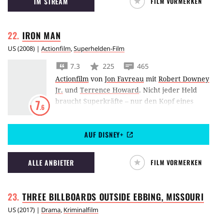
IM STREAM
FILM VORMERKEN
IRON
MAN
US
(
2008
) |
Actionfilm
,
Superhelden-Film
7.3
225
465
Actionfilm
von
Jon Favreau
mit
Robert Downey
Jr.
und
Terrence Howard
.
Nicht jeder Held
braucht Superkräfte – nur den Kopf eines
7
.6
futuristischen Erfinders und das Geld eines
Multimilliardärs. Robert Downey Jr. gibt den
AUF DISNEY+
Iron Man
alias Tony Stark im ersten Teil der
Comic-Verfilmung von Jon Favreau.
ALLE ANBIETER
FILM VORMERKEN
THREE BILLBOARDS OUTSIDE EBBING,
MISSOURI
US
(
2017
) |
Drama
,
Kriminalfilm