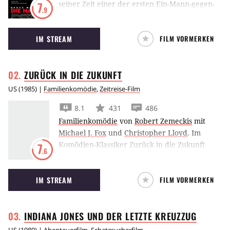
seiner Zeit einer der ersten Ein-Mann-gegen-
7
.9
Terroristen-Filme, oder besser gesagt: Es war
der erste erfolgreiche – mit einem Bruce
IM STREAM
FILM VORMERKEN
Willis, dem so einfach nichts anhaben kann.
ZURÜCK IN DIE
ZUKUNFT
US
(
1985
) |
Familienkomödie
,
Zeitreise-Film
8.1
431
486
Familienkomödie
von
Robert Zemeckis
mit
Michael J. Fox
und
Christopher Lloyd
.
Im
Komödien-Klassiker Zurück in die Zukunft
7
.6
reist Michael J. Fox mithilfe einer
Zeitmaschinen-Autos in die 1950er Jahre, und
IM STREAM
FILM VORMERKEN
verhindert damit fast seine eigene Geburt.
INDIANA JONES UND DER LETZTE
KREUZZUG