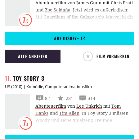
Abenteuerfilm
von
James Gunn
mit
Chris Pratt
und
Zoe Saldaña
.
Jetzt wird es außerirdisch:
Mit
Guardians of the Galaxy
geht Marvel in die
7
.9
nächste Runde. Die Wächter der Milchstraße
sind eine bunte Truppe von (fast nur)
AUF DISNEY+
außerirdischen Superhelden.
ALLE ANBIETER
FILM VORMERKEN
TOY STORY
3
US
(
2010
) |
Komödie
,
Computeranimationsfilm
8.1
281
314
Abenteuerfilm
von
Lee Unkrich
mit
Tom
Hanks
und
Tim Allen
.
In Toy Story 3 müssen
Woody und seine Spielzeug-Freunde
7
.1
feststellen, dass ihr Besitzer Andy endgültig zu
alt für sie geworden ist. In einem