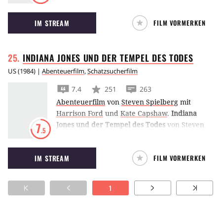
Downey Jr. Nachhilfe bei dem skrupellosen
Privatdetektiv Val Kilmer.
IM STREAM
FILM VORMERKEN
INDIANA JONES UND DER TEMPEL DES
TODES
US
(
1984
) |
Abenteuerfilm
,
Schatzsucherfilm
7.4
251
263
Abenteuerfilm
von
Steven Spielberg
mit
Harrison Ford
und
Kate Capshaw
.
Indiana
Jones und der Tempel des Todes
von Steven
7
.5
Spielberg ist das zweite Abenteuer von
Harrison Ford, der diesmal gegen einen
IM STREAM
FILM VORMERKEN
indischen Kult kämpft.
1