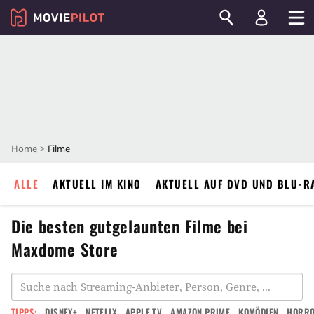
Home
Filme
ALLE
AKTUELL IM KINO
AKTUELL AUF DVD UND BLU-R
Die besten gutgelaunten Filme bei
Maxdome Store
TIPPS:
DISNEY+
NETFLIX
APPLE TV
AMAZON PRIME
KOMÖDIEN
HORR