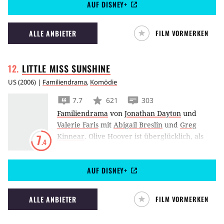
AUF DISNEY+
Kindergarten erhoffen sie neue Verwendung
zu finden…
ALLE ANBIETER
FILM VORMERKEN
LITTLE MISS
SUNSHINE
US
(
2006
) |
Familiendrama
,
Komödie
7.7
621
303
Familiendrama
von
Jonathan Dayton
und
Valerie Faris
mit
Abigail Breslin
und
Greg
Kinnear
.
Olive Hoover ist überglücklich, als
7
.4
ihre unkonventionelle Familie mit ihr zum
Little Miss Sunshine-Schönheitswettbewerb
AUF DISNEY+
fährt. Nicht nur für das kleine Mädchen ist
dies der Beginn eines großen Abenteuers.
ALLE ANBIETER
FILM VORMERKEN