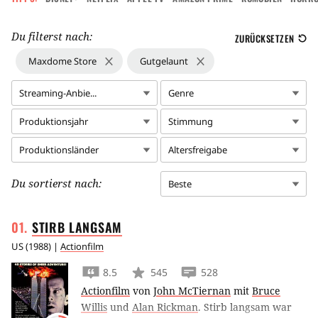
Du filterst nach:
ZURÜCKSETZEN
Maxdome Store
Gutgelaunt
Streaming-Anbie...
Genre
Produktionsjahr
Stimmung
Produktionsländer
Altersfreigabe
Du sortierst nach:
Beste
STIRB
LANGSAM
US
(
1988
) |
Actionfilm
8.5
545
528
Actionfilm
von
John McTiernan
mit
Bruce
Willis
und
Alan Rickman
.
Stirb langsam war