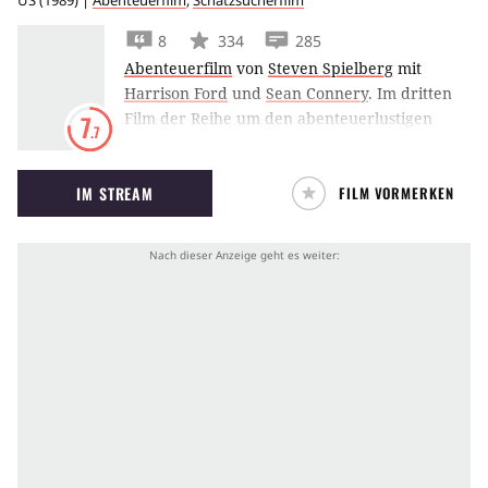
US
(
1989
) |
Abenteuerfilm
,
Schatzsucherfilm
8
334
285
Abenteuerfilm
von
Steven Spielberg
mit
Harrison Ford
und
Sean Connery
.
Im dritten
Film der Reihe um den abenteuerlustigen
7
.7
Archäologen,
Indiana Jones und der letzte
Kreuzzug
, begibt sich Indy auf die Suche nach
IM STREAM
FILM VORMERKEN
dem Heiligen Gral.