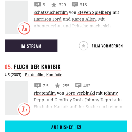
8
329
318
Schatzsucherfilm
von
Steven Spielberg
mit
Harrison Ford
und
Karen Allen
.
Mit
Abenteuerhut und Peitsche macht sich
7
.6
Harrison Ford als Indiana Jones auf die Jagd
nach der Bundeslade. Doch auch die Nazis
IM STREAM
FILM VORMERKEN
sind auf der Suche nach dem magischen
Artefakt.
FLUCH DER
KARIBIK
US
(
2003
) |
Piratenfilm
,
Komödie
7.5
255
462
Piratenfilm
von
Gore Verbinski
mit
Johnny
Depp
und
Geoffrey Rush
.
Johnny Depp ist in
Fluch der Karibik auf der Suche nach einem
7
.7
sagenumwobenen Schatz, auf den es auch der
verfluchte und berüchtigte Captain Barbossa
AUF DISNEY+
abgesehen hat.