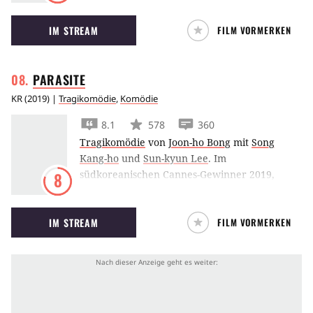
Frost vor der Playstation sitzen und von
IM STREAM
FILM VORMERKEN
alledem erst viel zu spät etwas mitbekommen.
PARASITE
KR
(
2019
) |
Tragikomödie
,
Komödie
8.1
578
360
Tragikomödie
von
Joon-ho Bong
mit
Song
Kang-ho
und
Sun-kyun Lee
.
Im
südkoreanischen Cannes-Gewinner 2019,
8
Parasite
von Joon-ho Bong, wird eine
arbeitslose Familie erst in das Leben und dann
IM STREAM
FILM VORMERKEN
in einen Zwischenfall der wohlhabenden
Glamour-Familie der Parks verwickelt.