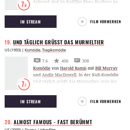
Aykroyd sind im Kultfilm Blues Brothers im
7
.6
Auftrag des Herrn unterwegs.
IM STREAM
FILM VORMERKEN
UND TÄGLICH GRÜSST DAS
MURMELTIER
US
(
1993
) |
Komödie
,
Tragikomödie
7.6
406
308
Komödie
von
Harold Ramis
mit
Bill Murray
und
Andie MacDowell
.
In der Kult-Komödie
Und täglich grüßt das Murmeltier reist der
7
.1
mürrische Moderator Bill Murray in ein
langweiliges Provinzkaff und wird dort in
IM STREAM
FILM VORMERKEN
einer Zeitschleife gefangen.
ALMOST FAMOUS - FAST
BERÜHMT
US
(
2000
) |
Drama
,
Liebesfilm