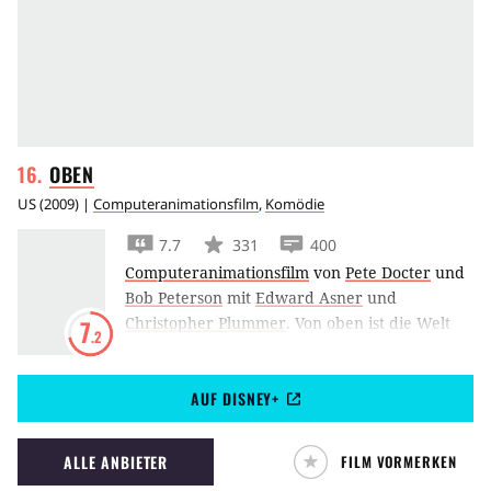
OBEN
US
(
2009
) |
Computeranimationsfilm
,
Komödie
7.7
331
400
Computeranimationsfilm
von
Pete Docter
und
Bob Peterson
mit
Edward Asner
und
Christopher Plummer
.
Von oben ist die Welt
7
.2
viel schöner! Deshalb verwandelt Rentner Carl
sein Haus mithilfe von Ballons in ein Luftschiff.
AUF DISNEY+
Doch er hat die Rechnung ohne den
Pfadfinder Russell gemacht.
ALLE ANBIETER
FILM VORMERKEN