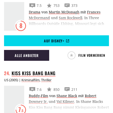
7.5
753
373
Drama
von
Martin McDonagh
mit
Frances
McDormand
und
Sam Rockwell
.
In Three
Billboards Outside Ebbing, Missouri legt sich
8
Frances McDormand als trauernde Mutter
durch die Aufstellungen von großen
AUF DISNEY+
Werbetafeln mit der Polizei ihrer Heimatstadt
an.
ALLE ANBIETER
FILM VORMERKEN
KISS KISS BANG
BANG
US
(
2005
) |
Kriminalfilm
,
Thriller
7.6
850
211
Buddy-Film
von
Shane Black
mit
Robert
Downey Jr.
und
Val Kilmer
.
In Shane Blacks
Kiss Kiss Bang Bang nimmt Kleinganove Robert
7
.5