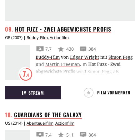
HOT FUZZ - ZWEI ABGEWICHSTE
PROFIS
GB
(
2007
) |
Buddy-Film
,
Actionfilm
7.7
430
384
Buddy-Film
von
Edgar Wright
mit
Simon Pegg
und
Martin Freeman
.
In
Hot Fuzz - Zwei
abgewichste Profis
wird Simon Pegg als
7
.4
überperfekter Polizist in die Provinz
strafversetzt. Dort erkennt er bald, dass das
IM STREAM
FILM VORMERKEN
idyllische Dorf eine erschreckend hohe Rate
tödlicher Unfälle hat.
GUARDIANS OF THE
GALAXY
US
(
2014
) |
Abenteuerfilm
,
Actionfilm
7.4
511
864