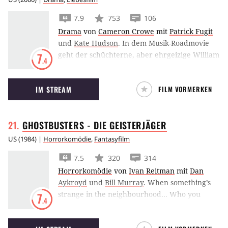
7.9
753
106
Drama
von
Cameron Crowe
mit
Patrick Fugit
und
Kate Hudson
.
In dem Musik-Roadmovie
geht der schüchterne, aber ehrgeizige William
7
.4
mit der Rockman Stillwater auf Tour und lernt
einiges über das Leben, die Liebe – und die
IM STREAM
FILM VORMERKEN
Musik.
GHOSTBUSTERS - DIE
GEISTERJÄGER
US
(
1984
) |
Horrorkomödie
,
Fantasyfilm
7.5
320
314
Horrorkomödie
von
Ivan Reitman
mit
Dan
Aykroyd
und
Bill Murray
.
When something’s
strange in the neighbourhood… Who you
7
.4
gonna call?
Ghostbusters!