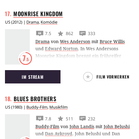
MOONRISE
KINGDOM
US
(
2012
) |
Drama
,
Komödie
7.5
862
333
Drama
von
Wes Anderson
mit
Bruce Willis
und
Edward Norton
.
In Wes Andersons
Moonrise Kingdom brennt ein frühreifer
7
.5
Pfadfinder mit seiner Brieffreundin durch.
Bruce Willis als Insel-Sheriff schlägt sich auf
IM STREAM
FILM VORMERKEN
ihre Seite.
BLUES
BROTHERS
US
(
1980
) |
Buddy-Film
,
Musikfilm
7.8
511
232
Buddy-Film
von
John Landis
mit
John Belushi
und
Dan Aykroyd
.
John Belushi und Dan