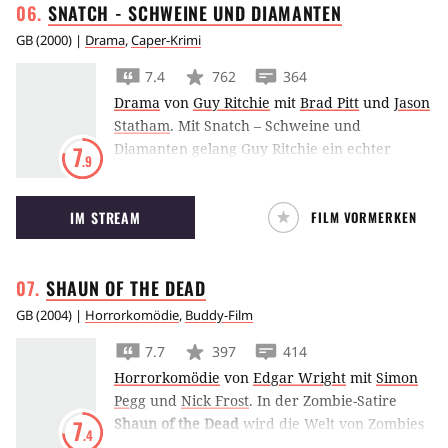
SNATCH - SCHWEINE UND
DIAMANTEN
GB
(
2000
) |
Drama
,
Caper-Krimi
7.4
762
364
Drama
von
Guy Ritchie
mit
Brad Pitt
und
Jason
Statham
.
Mit Snatch – Schweine und
Diamanten gelang Guy Ritchie ein echter
7
.9
Kulthit. Drei Handlungsstränge verbinden
einen Diamantenraub, Brad Pitt als boxenden
IM STREAM
FILM VORMERKEN
Gypsie und jede Menge Tote miteinander.
SHAUN OF THE
DEAD
GB
(
2004
) |
Horrorkomödie
,
Buddy-Film
7.7
397
414
Horrorkomödie
von
Edgar Wright
mit
Simon
Pegg
und
Nick Frost
.
In der Zombie-Satire
Shaun of the Dead
wird die Welt von Zombies
7
.4
überrannt, während Simon Pegg und Nick