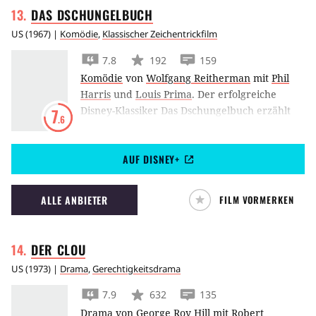
DAS
DSCHUNGELBUCH
US
(
1967
) |
Komödie
,
Klassischer Zeichentrickfilm
7.8
192
159
Komödie
von
Wolfgang Reitherman
mit
Phil
Harris
und
Louis Prima
.
Der erfolgreiche
Disney-Klassiker Das Dschungelbuch erzählt
7
.6
von den Abenteuern des kleinen Mowgli, der
mitten im Dschungel aufwuchs.
AUF DISNEY+
ALLE ANBIETER
FILM VORMERKEN
DER
CLOU
US
(
1973
) |
Drama
,
Gerechtigkeitsdrama
7.9
632
135
Drama
von
George Roy Hill
mit
Robert