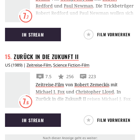
Redford
und
Paul Newman
.
Die Trickbetrüger
Robert Redford und Paul Newman wollen sich
7
.7
in der mit sieben Oscars prämierten
Gaunerkomödie Der Clou an einem
IM STREAM
FILM VORMERKEN
Gangsterboss rächen.
ZURÜCK IN DIE ZUKUNFT
II
US
(
1989
) |
Zeitreise-Film
,
Science Fiction-Film
7.5
256
223
Zeitreise-Film
von
Robert Zemeckis
mit
Michael J. Fox
und
Christopher Lloyd
.
In
Zurück in die Zukunft II
reisen Michael J. Fox
7
.6
und Christopher Lloyd in die Zukunft, in der
Biff mithilfe eines Sportalmanachs zum
IM STREAM
FILM VORMERKEN
brutalen Millionär geworden ist.