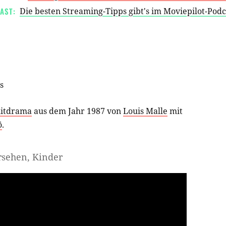
AST:
Die besten Streaming-Tipps gibt's im Moviepilot-Pod
s
litdrama
aus dem Jahr 1987 von
Louis Malle
mit
ö
.
rsehen, Kinder