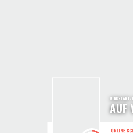
KINOSTART: 
AUF 
ONLINE SC