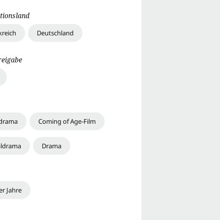
tionsland
kreich
Deutschland
reigabe
tdrama
Coming of Age-Film
aldrama
Drama
er Jahre