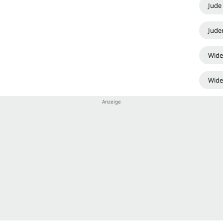
Jude
Jude
Wide
Wide