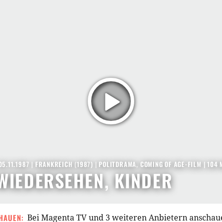
05.11.1987
|
FRANKREICH
(
1987
) |
POLITDRAMA
,
COMING OF AGE-FILM
| 104 
WIEDERSEHEN, KINDER
HAUEN:
Bei Magenta TV und 3 weiteren Anbietern anschau