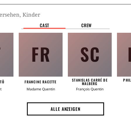
ersehen, Kinder
CAST
CREW
F
FR
SC
STANISLAS CARRÉ DE
PHI
JTÖ
FRANCINE RACETTE
MALBERG
t
Madame Quentin
François Quentin
ALLE ANZEIGEN