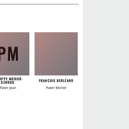
PM
FN
LIPPE MORIER-
FRANÇOIS BERLÉAND
FRANÇOIS NÉGRET
GENOUD
Pater Jean
Pater Michel
Joseph