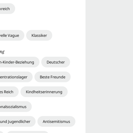
kreich
elle Vague
Klassiker
ng
rn-Kinder-Beziehung
Deutscher
entrationslager
Beste Freunde
es Reich
Kindheitserinnerung
onalsozialismus
 und Jugendlicher
Antisemitismus