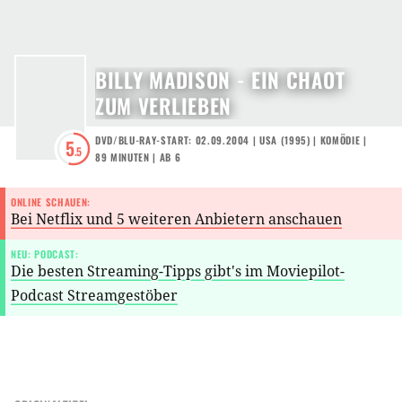
BILLY MADISON - EIN CHAOT
ZUM VERLIEBEN
DVD/BLU-RAY-START: 02.09.2004
|
USA
(
1995
) |
KOMÖDIE
|
5
.5
89 MINUTEN
|
AB 6
ONLINE SCHAUEN:
Bei Netflix und 5 weiteren Anbietern anschauen
NEU: PODCAST:
Die besten Streaming-Tipps gibt's im Moviepilot-
Podcast Streamgestöber