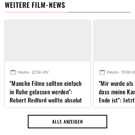
WEITERE FILM-NEWS
Heute - 22:56 Uhr
Heute - 19:30 U
"Manche Filme sollten einfach
"Mir wurde als
in Ruhe gelassen werden":
dass meine Kar
Robert Redford wollte absolut
Ende ist": Jetz
kein Remake dieses Klassikers
Hathaway 43 u
der 70er Jahre
erfolgreichste
ALLE ANZEIGEN
Jahres gedreht