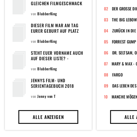
GLEICHEN FILMGESCHMACK
WIE DU?
DER GROSSE DI
von
BlubberKing
THE BIG LEBOW
DIESER FILM WAR AM TAG
EURER GEBURT AUF PLATZ
ZURÜCK IN DIE
EINS DER CHARTS
von
BlubberKing
FORREST GUMP
STEHT EUER VORNAME AUCH
AUF DIESER LISTE? -
FILMTITEL, DIE EINEN
VORNAMEN ENTHALTEN
von
BlubberKing
FARGO
JENNYS FILM- UND
SERIENTAGEBUCH 2018
DAS LEBEN DES
von
Jenny von T
MANCHE MÖGEN'
ALLE ANZEIGEN
ALLE 