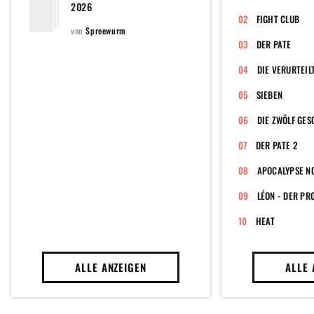
2026
FIGHT CLUB
von
Spreewurm
DER PATE
DIE VERURTEIL
SIEBEN
DIE ZWÖLF GE
DER PATE 2
APOCALYPSE N
LÉON - DER PR
HEAT
ALLE ANZEIGEN
ALLE 