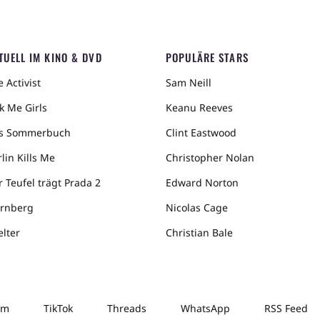
TUELL IM KINO & DVD
POPULÄRE STARS
 Activist
Sam Neill
k Me Girls
Keanu Reeves
s Sommerbuch
Clint Eastwood
lin Kills Me
Christopher Nolan
r Teufel trägt Prada 2
Edward Norton
rnberg
Nicolas Cage
elter
Christian Bale
am
TikTok
Threads
WhatsApp
RSS Feed