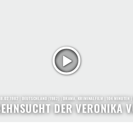
18.02.1982
|
DEUTSCHLAND
(
1982
) |
DRAMA
,
KRIMINALFILM
| 104 MINUTEN
SEHNSUCHT DER VERONIKA 