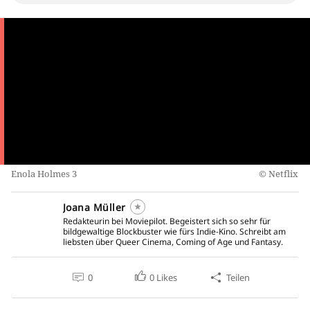
Enola Holmes 3
Netflix
Joana Müller
Redakteurin bei Moviepilot. Begeistert sich so sehr für
bildgewaltige Blockbuster wie fürs Indie-Kino. Schreibt am
liebsten über Queer Cinema, Coming of Age und Fantasy.
0
0
Likes
Teilen