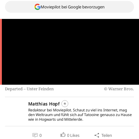
Moviepilot bei Google bevorzugen
Departed – Unter Feinden
Warner Bros.
Matthias Hopf
Redakteur bei Moviepilot. Schaut zu viel ins Internet, mag
den Weltraum und fühlt sich auf Tatooine genauso zu Hause
wie in Hogwarts und Mittelerde.
0
0
Likes
Teilen