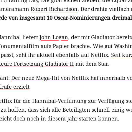
(Training Day, Die glorreichen Sieben, die Equalize
Kameramann
Robert Richardson
. Der drehte vielfach
de von insgesamt 10 Oscar-Nominierungen dreimal
annibal liefert
John Logan
, der mit Gladiator berei
onumentalfilm aufs Papier brachte. Wie gut Washin
passt, seht ihr aktuell ebenfalls auf Netflix.
Seit kur
teure Fortsetzung Gladiator II
mit dem Star.
sant:
Der neue Mega-Hit von Netflix hat innerhalb v
rufe erzielt
tflix für die Hannibal-Verfilmung zur Verfügung ste
 zu hoffen, dass sich alle Beteiligten schnell einig 
eicht doch noch in diesem Jahr starten können.