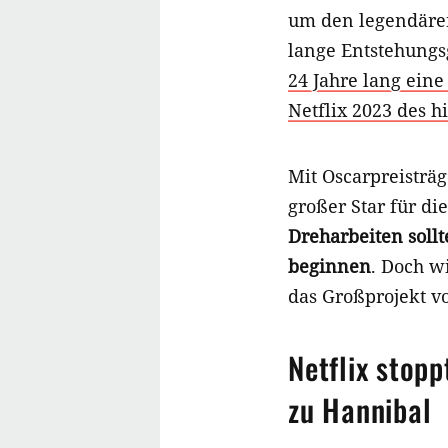
um den legendären
lange Entstehung
24 Jahre lang ein
Netflix 2023 des h
Mit Oscarpreisträ
großer Star für di
Dreharbeiten sollt
beginnen
. Doch w
das Großprojekt vo
Netflix stop
zu Hannibal