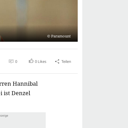
Paramount
0
0
Likes
Teilen
erren Hannibal
 ist Denzel