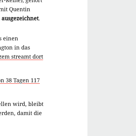
r-Reihe), gehört
 mit Quentin
 ausgezeichnet
.
ts einen
gton in das
zem streamt dort
on 38 Tagen 117
llen wird, bleibt
werden, damit die