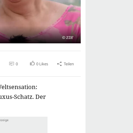
ZDF
0
0
Likes
Teilen
Weltsensation:
Luxus-Schatz. Der