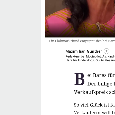
Ein Flohmarktfund entpuppt sich bei Bares 
Maximilian Günther
Redakteur bei Moviepilot. Als Kin
Herz für Underdogs. Guilty Pleasu
B
ei Bares fü
Der billige
Verkaufspreis sch
So viel Glück ist 
Verkäuferin will b