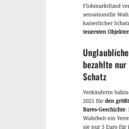
Flohmarktfund ver
sensationelle Wahr
kaiserlicher Schat
teuersten Objekte
Unglaublicher
bezahlte nur
Schatz
Verkäuferin Sabine
2021 für
den größt
Rares-Geschichte
:
Wahrheit ein Vermö
sie nur 5 Euro für 