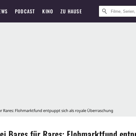
EWS
PODCAST
KINO
ZU HAUSE
ür Rares: Flohmarktfund entpuppt sich als royale Überraschung
ei Bares für Rares: Flohmarktfund entpu