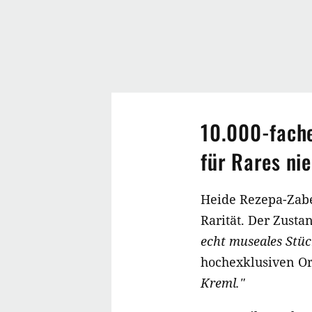
10.000-fache
für Rares ni
Heide Rezepa-Zabel
Rarität. Der Zusta
echt museales Stüc
hochexklusiven Or
Kreml."