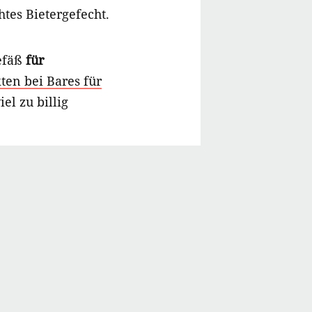
tes Bietergefecht.
efäß
für
ten bei Bares für
el zu billig