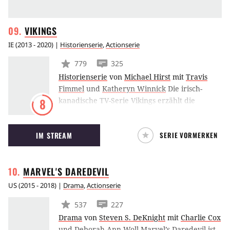
VIKINGS
IE
(
2013 - 2020
) |
Historienserie
,
Actionserie
779
325
Historienserie
von
Michael Hirst
mit
Travis
Fimmel
und
Katheryn Winnick
Die irisch-
kanadische TV-Serie Vikings erzählt die
8
Abenteuer von Ragnar Lothbrok (Travis
Fimmel), einem der größten Helden seiner
IM STREAM
SERIE VORMERKEN
Ära, der zum König der Wikingerstämme
aufsteigt. Angesiedelt ist die Serie im
ausgehenden 8. Jahrhundert – also zum
MARVEL'S
DAREDEVIL
Beginn der Wikingerzeit im Frühmittelalter.
US
(
2015 - 2018
) |
Drama
,
Actionserie
537
227
Drama
von
Steven S. DeKnight
mit
Charlie Cox
und
Deborah Ann Woll
Marvel’s Daredevil ist