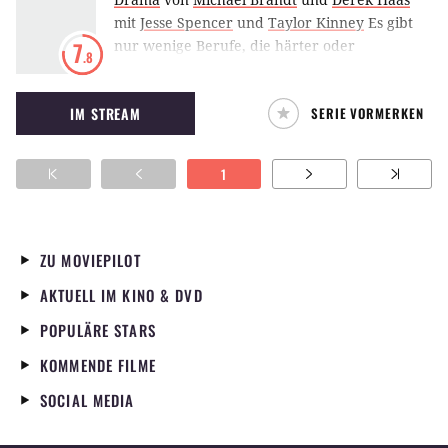
mit
Jesse Spencer
und
Taylor Kinney
Es gibt
nur wenige Berufe, die härter oder
7
.8
gefährlicher sind als die der Feuerwehr. Die
Serie Chicago Fire verfolgt die Crew der
IM STREAM
SERIE VORMERKEN
Firefighters, der Rescue Squads und die
Rettungssanitäter in Chicago, die bei ihren
Einsätzen Mut beweisen müssen und
1
gleichzeitig mit privaten Problemen zu
kämpfen haben.
ZU MOVIEPILOT
AKTUELL IM KINO & DVD
POPULÄRE STARS
KOMMENDE FILME
SOCIAL MEDIA