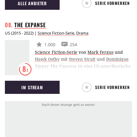
ALLE ANBIETER
SERIE VORMERKEN
THE
EXPANSE
US
(
2015 - 2022
) |
Science Fiction-Serie
,
Drama
1.000
254
Science Fiction-Serie
von
Mark Fergus
und
Hawk Ostby
mit
Steven Strait
und
Dominique
Tipper
The Expanse ist eine US-amerikanische
8
.1
Science-Fiction-Thriller-Serie aus dem Hause
Syfy, basierend auf der Romanreihe von James
IM STREAM
SERIE VORMERKEN
S.A. Corey: In einer dystopischen Zukunft trifft
ein Detective auf der Suche nach vermissten
Frauen auf eine Verschwörung, die den
Fortbestand der Menschheit bedroht.