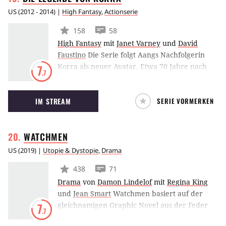
US
(
2012 - 2014
) |
High Fantasy
,
Actionserie
158
58
High Fantasy
mit
Janet Varney
und
David
Faustino
Die Serie folgt Aangs Nachfolgerin
Korra als neuer Avatar. Etwa 70 Jahre nach
7
.7
dem Ende von “Avatar – Der Herr der
Elemente” haben die vier Nationen unter
IM STREAM
SERIE VORMERKEN
Aangs Federführung aus ehemaligen
Feuernations-Kolonien im Erdkönigreich die
United Republic of Nations gegründet, in
WATCHMEN
deren Hauptstadt Republic City die Serie
spielt.
US
(
2019
) |
Utopie & Dystopie
,
Drama
438
71
Drama
von
Damon Lindelof
mit
Regina King
und
Jean Smart
Watchmen basiert auf der
gleichnamigen Graphic Novel aus der Feder
7
.7
von Alan Moore und Dave Gibbons. Lost- und