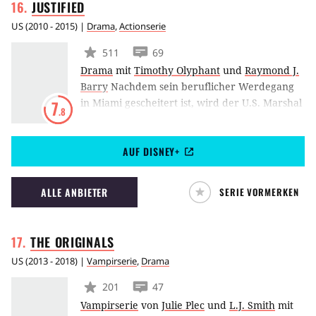
JUSTIFIED
US
(
2010 - 2015
) |
Drama
,
Actionserie
511
69
Drama
mit
Timothy Olyphant
und
Raymond J.
Barry
Nachdem sein beruflicher Werdegang
in Miami gescheitert ist, wird der U.S. Marshal
7
.8
Raylan Givens zurück in seine Heimat in
Kentucky versetzt. Hier versucht er, nach
AUF DISNEY+
seinen Methoden für Recht und Ordnung zu
sorgen, wobei er immer wieder die Grenzen
des Gesetzes übertritt und mehr oder weniger
ALLE ANBIETER
SERIE VORMERKEN
wie ein Rudiment aus dem Wilden Westen
erscheint.
THE
ORIGINALS
US
(
2013 - 2018
) |
Vampirserie
,
Drama
201
47
Vampirserie
von
Julie Plec
und
L.J. Smith
mit