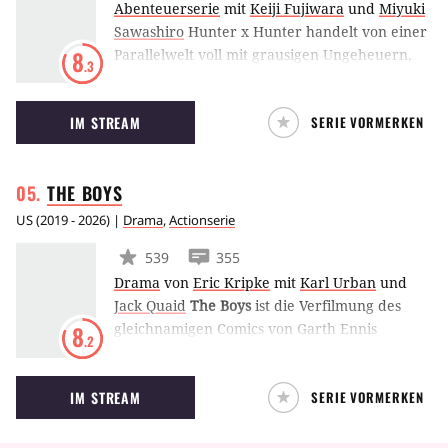
Abenteuerserie
mit
Keiji Fujiwara
und
Miyuki
Sawashiro
Hunter x Hunter handelt von einer
Parallelwelt voll mit grausigen Ungeheuern,
8
.3
sagenumwobenen Schätzen, exotischen
Wesenheiten und unentdeckten Gebieten. In
IM STREAM
SERIE VORMERKEN
dieser Welt gibt es besonders privilegierte
Menschen, die sich zum Unbekannten
hingezogen fühlen. Diese Menschen nennt
THE
BOYS
man Hunter. Der größte Lebenstraum des
jungen Gon ist es, eines Tages - wie auch schon
US
(
2019 - 2026
) |
Drama
,
Actionserie
sein Vater zuvor - ein Hunter zu werden.
539
355
Drama
von
Eric Kripke
mit
Karl Urban
und
Jack Quaid
The Boys
ist die Verfilmung des
gleichnamigen Comics von Garth Ennis
8
.2
(Preacher) und handelt von einer mit
randalierenden Superhelden alles andere als
IM STREAM
SERIE VORMERKEN
zimperlich umgehenden Task-Force.