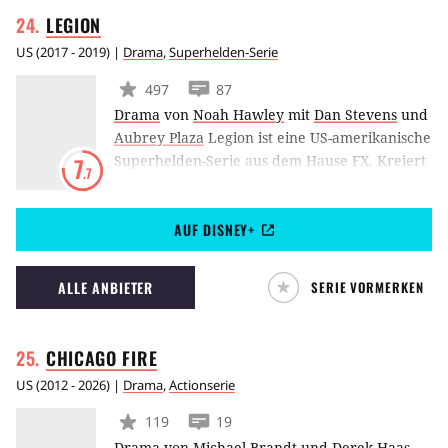
LEGION
US
(
2017 - 2019
) |
Drama
,
Superhelden-Serie
497
87
Drama
von
Noah Hawley
mit
Dan Stevens
und
Aubrey Plaza
Legion ist eine US-amerikanische
Superhelden-Serie aus dem Hause FX. Kreiert
7
.7
wurde das Format von Fargo-Schöpfer Noah
Hawley. Die Handlung basiert auf Geschichten
AUF DISNEY+
und Figuren aus dem X-Men-Universum. Als
Protagonist fungiert David Haller, seines
Zeichens Sohn des legendären Charles Xavier
ALLE ANBIETER
SERIE VORMERKEN
aka Professor X. Legion spielt sich jedoch
gänzlich unabhängig von der Kontinuität der
X-Men-Filme ab.
CHICAGO
FIRE
US
(
2012 - 2026
) |
Drama
,
Actionserie
119
19
Drama
von
Michael Brandt
und
Derek Haas