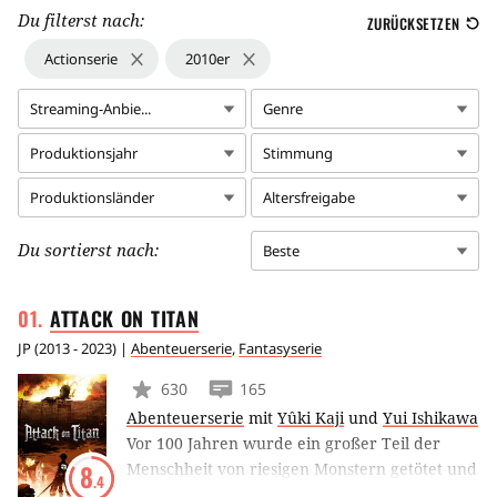
Du filterst nach:
ZURÜCKSETZEN
Actionserie
2010er
Streaming-Anbie...
Genre
Produktionsjahr
Stimmung
Produktionsländer
Altersfreigabe
Du sortierst nach:
Beste
ATTACK ON
TITAN
JP
(
2013 - 2023
) |
Abenteuerserie
,
Fantasyserie
630
165
Abenteuerserie
mit
Yûki Kaji
und
Yui Ishikawa
Vor 100 Jahren wurde ein großer Teil der
Menschheit von riesigen Monstern getötet und
8
.4
deren Welt zerstört. Nur ein paar Menschen