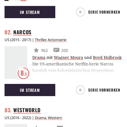
konnten sich retten und bauten eine Stadt
IM STREAM
SERIE VORMERKEN
hinter hohen Mauern auf. Nun müssen sie
erneut zusehen, wie diese Mauer von den
Riesen zerstört wird. Eren ist einer von ihnen.
NARCOS
Als er zusehen muss, wie seine Mutter
ermordet wird, schwört er Rache.
US
(
2015 - 2017
) |
Thriller
,
Actionserie
962
200
Drama
mit
Wagner Moura
und
Boyd Holbrook
Die US-amerikanische Netflix-Serie Narcos
handelt vom kolumbianischen Drogenboss
8
.3
Pablo Escobar (Wagner Moura). Darüber
hinaus spielt der US-amerikanische DEA-Agent
IM STREAM
SERIE VORMERKEN
Steve Murphy (Boyd Holbrook) eine
entscheidende Rolle im Drogenkrieg gegen die
Narcos.
WESTWORLD
US
(
2016 - 2022
) |
Drama
,
Western