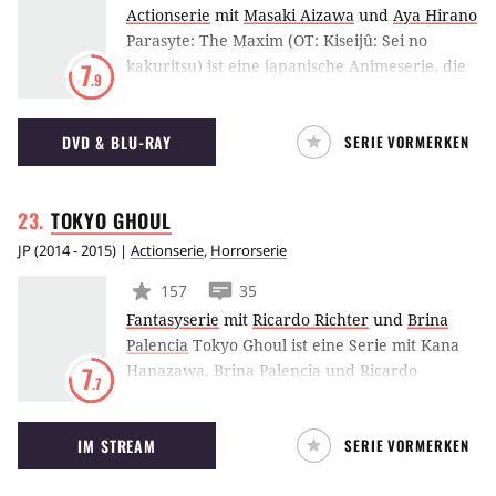
Actionserie
mit
Masaki Aizawa
und
Aya Hirano
Parasyte: The Maxim (OT: Kiseijû: Sei no
kakuritsu) ist eine japanische Animeserie, die
7
.9
2014 zum ersten Mal ausgestrahlt wurde. Die
Geschichte erzählt von einem Schüler, der
DVD & BLU-RAY
SERIE VORMERKEN
eines Tages von einem außerirdischen
Parasiten befallen wird. Daraufhin stellt sich
sein komplettes Leben auf den Kopf.
TOKYO
GHOUL
JP
(
2014 - 2015
) |
Actionserie
,
Horrorserie
157
35
Fantasyserie
mit
Ricardo Richter
und
Brina
Palencia
Tokyo Ghoul ist eine Serie mit Kana
Hanazawa, Brina Palencia und Ricardo
7
.7
Richter, die 2014 erstmalig ausgestrahlt
wurde.
IM STREAM
SERIE VORMERKEN