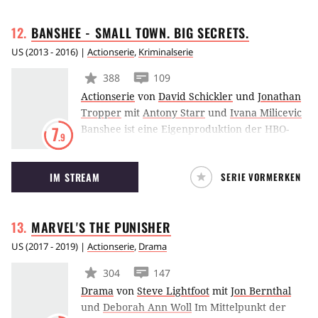
Ash, der erneut gegen böse Dämonen in den
BANSHEE - SMALL TOWN. BIG
SECRETS.
Krieg ziehen muss. Dieses Mal steht allerdings
das Schicksal der gesamten Menschheit auf
US
(
2013 - 2016
) |
Actionserie
,
Kriminalserie
dem Spiel.
388
109
Actionserie
von
David Schickler
und
Jonathan
Tropper
mit
Antony Starr
und
Ivana Milicevic
Banshee ist eine Eigenproduktion der HBO-
7
.9
Tochter Cinemax. Darin nimmt der frühere
Meisterdieb Lucas Hood die Identität eines
IM STREAM
SERIE VORMERKEN
Sheriffs in dem kleinen Amisch-Städtchen
namens Banshee an.
MARVEL'S THE
PUNISHER
US
(
2017 - 2019
) |
Actionserie
,
Drama
304
147
Drama
von
Steve Lightfoot
mit
Jon Bernthal
und
Deborah Ann Woll
Im Mittelpunkt der