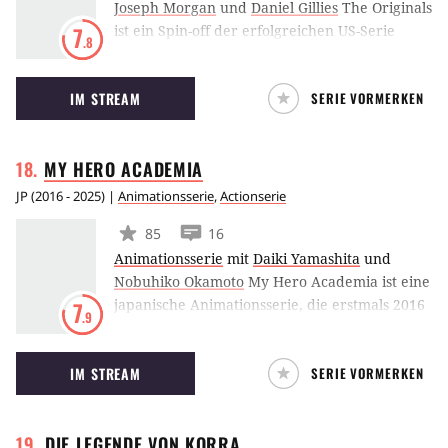
Joseph Morgan
und
Daniel Gillies
The Originals
ist ein Spin-off der erfolgreichen US-Serie
7
.8
Vampire Diaries und stellt die Familie
Mikaelson in den Vordergrund. Der Hybrid
IM STREAM
SERIE VORMERKEN
Klaus kehrt nach New Orleans zurück, einer
Stadt, die er damals mitbegründet hat. Seine
Geschwister und einige weitere Darsteller aus
MY HERO
ACADEMIA
Vampire Diaries werden ebenfalls Teil der
neuen Serie sein.
JP
(
2016 - 2025
) |
Animationsserie
,
Actionserie
85
16
Animationsserie
mit
Daiki Yamashita
und
Nobuhiko Okamoto
My Hero Academia ist eine
japanische Animationsserie, die erstmals 2016
7
.9
ausgestrahlt wurde.
IM STREAM
SERIE VORMERKEN
DIE LEGENDE VON
KORRA