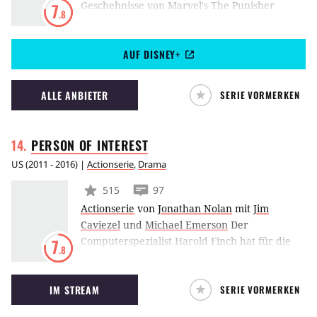
Geschehnisse von Marvel's The Punisher
7
.8
befindet sich der von Jon Bernthal
verkörperte Frank Castle, besser bekannt als
AUF DISNEY+
titelgebender Punisher. Diesem wurden die
wichtigsten Dinge seines Lebens genommen.
Nun befindet er sich auf dem Pfad der
ALLE ANBIETER
SERIE VORMERKEN
Vergeltung, den er bereits im Rahmen der 2.
Staffel von Marvel's Daredevil eingeschlagen
hat.
PERSON OF
INTEREST
US
(
2011 - 2016
) |
Actionserie
,
Drama
515
97
Actionserie
von
Jonathan Nolan
mit
Jim
Caviezel
und
Michael Emerson
Der
Computerspezialist Harold Finch hat für die
7
.8
US-Regierung ein Gerät entwickelt, das
Informationen auswertet, die auf
IM STREAM
SERIE VORMERKEN
bevorstehende Terroranschläge hindeuten.
Finch, der mittlerweile für tot gehalten wird,