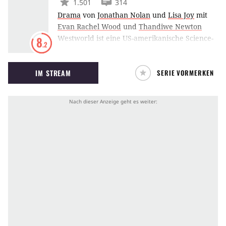
1.501
314
Drama
von
Jonathan Nolan
und
Lisa Joy
mit
Evan Rachel Wood
und
Thandiwe Newton
Westworld ist eine US-amerikanische Science-
8
.2
Fiction-Western-Serie aus dem Hause HBO, die
auf dem gleichnamigen Kinofilm aus dem Jahr
IM STREAM
SERIE VORMERKEN
1973 basiert. Die Geschichte dreht sich um
einen futuristischen Vergnügungspark, der
sich Westworld nennt. Ehe die Besucher
wissen, wie ihnen geschieht, werden sie mit
einer künstlichen Intelligenz konfrontiert.
Menschenähnliche Roboter drohen die
Überhand zu gewinnen.