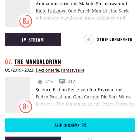
Animationsserie
mit
Makoto Furukawa
und
Kaito Ishikawa
One Punch Man ist eine Serie
mit Makoto Furukawa, Kaito Ishikawa und
8
.2
Miyuki Sawashiro, die 2015 erstmalig
ausgestrahlt wurde.
IM STREAM
SERIE VORMERKEN
THE
MANDALORIAN
US
(
2019 - 2023
) |
Actionserie
,
Fantasyserie
416
417
Science Fiction-Serie
von
Jon Favreau
mit
Pedro Pascal
und
Gina Carano
Die Star Wars-
Realserie The Mandalorian mit Pedro Pascal in
8
.1
der Hauptrolle erzählt die Geschichte eines
einsamen Revolverhelden, der am Rand der
AUF DISNEY+
Galaxis fünf Jahre nach den Ereignissen von
Die Rückkehr der Jedi-Ritter in ein
aufregendes Abenteuer verwickelt wird.