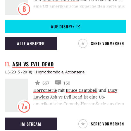
eine US-amerikanische Superhelden-Serie aus
8
dem Hause Netflix. Charlie Cox schlüpft in die
Rolle des Anwaltes Matt Murdock, der sich im
AUF DISNEY+
Verlauf der Handlung in den titelgebenden
Superhelden verwandelt. Später tauchen
legendäre Comic-Figuren wie Wilson Fisk,
ALLE ANBIETER
SERIE VORMERKEN
Elektra und der Punisher auf.
ASH VS EVIL
DEAD
US
(
2015 - 2018
) |
Horrorkomödie
,
Actionserie
667
160
Horrorserie
mit
Bruce Campbell
und
Lucy
Lawless
Ash vs Evil Dead ist eine US-
amerikanische Comedy-Horror-Serie aus dem
7
.9
Hause Starz und basiert auf der Evil Dead-
Trilogie von Regisseur Sam Raimi. Die
IM STREAM
SERIE VORMERKEN
Geschichte ist 30 Jahre nach den vorherigen
Geschehnissen angesiedelt und erzählt von