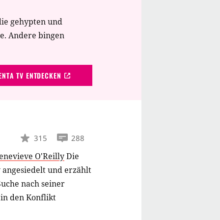
die gehypten und
te. Andere bingen
NTA TV ENTDECKEN
315
288
enevieve O'Reilly
Die
 angesiedelt und erzählt
Suche nach seiner
in den Konflikt