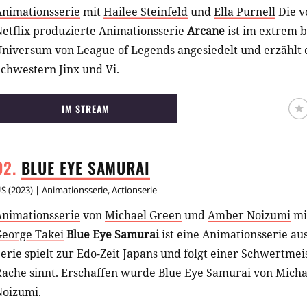
Animationsserie
mit
Hailee Steinfeld
und
Ella Purnell
Die v
Netflix produzierte Animationsserie
Arcane
ist im extrem b
Universum von League of Legends angesiedelt und erzählt 
chwestern Jinx und Vi.
IM STREAM
BLUE EYE
SAMURAI
US
(
2023
) |
Animationsserie
,
Actionserie
Animationsserie
von
Michael Green
und
Amber Noizumi
mi
George Takei
Blue Eye Samurai
ist eine Animationsserie au
erie spielt zur Edo-Zeit Japans und folgt einer Schwertmeis
Rache sinnt. Erschaffen wurde Blue Eye Samurai von Mich
Noizumi.