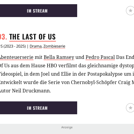
IM STREAM
THE LAST OF
US
US
(
2023 - 2025
) |
Drama
,
Zombieserie
Abenteuerserie
mit
Bella Ramsey
und
Pedro Pascal
Das End
Of Us aus dem Hause HBO verfilmt das gleichnamige dystop
ideospiel, in dem Joel und Ellie in der Postapokalypse um
ntwickelt wurde die Serie von Chernobyl-Schöpfer Craig M
Autor Neil Druckmann.
IM STREAM