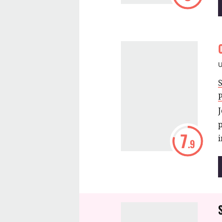
S
7
i
.9