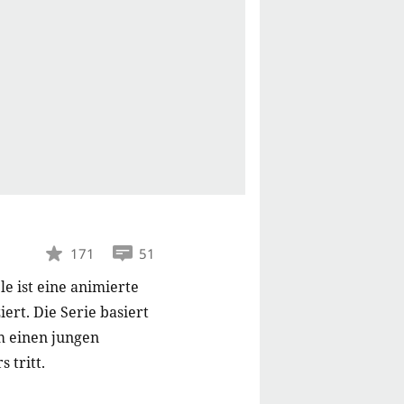
171
51
le ist eine animierte
rt. Die Serie basiert
m einen jungen
 tritt.