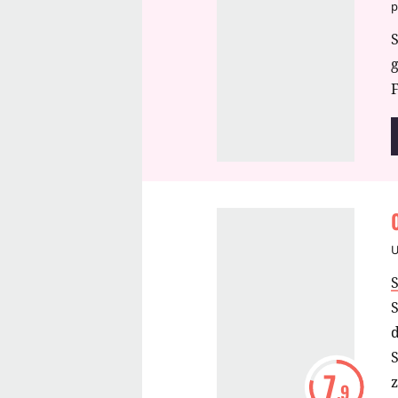
p
S
F
S
d
S
7
.9