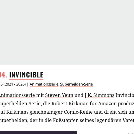
INVINCIBLE
US
(
2021 - 2026
) |
Animationsserie
,
Superhelden-Serie
Animationsserie
mit
Steven Yeun
und
J.K. Simmons
Invincib
uperhelden-Serie, die Robert Kirkman für Amazon produzie
auf Kirkmans gleichnamiger Comic-Reihe und dreht sich u
uperhelden, der in die Fußstapfen seines legendären Vaters