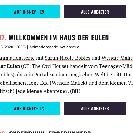
AUF DISNEY+
ALLE ANBIETER
WILLKOMMEN IM HAUS DER
EULEN
US
(
2020 - 2023
) |
Animationsserie
,
Actionserie
Animationsserie
mit
Sarah-Nicole Robles
und
Wendie Malic
der Eulen
(OT: The Owl House) handelt vom Teenager-Mädc
obles), das ein Portal zu einer magischen Welt betritt. Dort
rebellischen Hexe Eda (Wendie Malick) und dem kleinen Vi
Hirsch) jede Menge Abenteuer. (BH)
AUF DISNEY+
ALLE ANBIETER