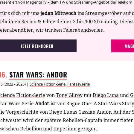
räsentiert von MagentaTV – dem TV- und Streaming-Angebot der Telekom
türz dich mit uns
jeden Mittwoch
ins Streamgestöber auf 
geheimen Serien & Filme deiner 3 bis 300 Streaming-Diens
eierabendbier, wir trinken Feierabendserien.
JETZT REINHÖREN
MAGE
STAR WARS:
ANDOR
US
(
2022 - 2025
) |
Science Fiction-Serie
,
Fantasyserie
cience Fiction-Serie
von
Tony Gilroy
mit
Diego Luna
und
G
Star Wars-Serie
Andor
ist vor Rogue One: A Star Wars Story
ie Vorgeschichte von Diego Lunas Cassian Andor. Auf der 
chwester wird der spätere Rebellen-Captain immer tiefer 
zwischen Rebellion und Imperium gezogen.