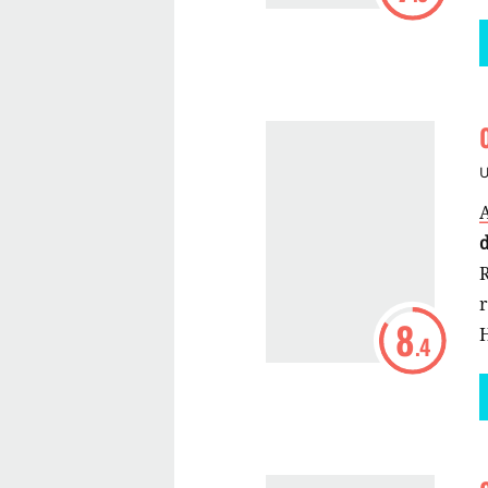
R
8
.4