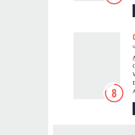
V
E
8