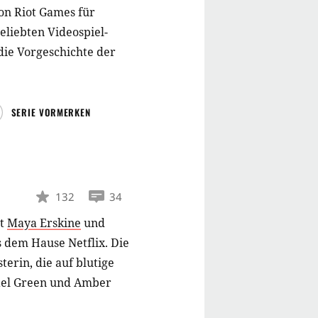
on Riot Games für
eliebten Videospiel-
die Vorgeschichte der
SERIE VORMERKEN
132
34
t
Maya Erskine
und
s dem Hause Netflix. Die
terin, die auf blutige
ael Green und Amber