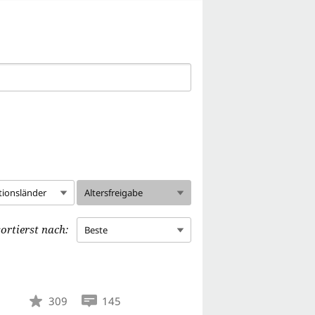
tionsländer
Altersfreigabe
ortierst nach:
Beste
309
145