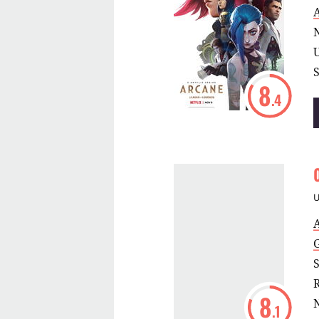
S
8
.4
S
8
.1