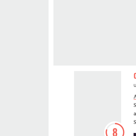
S
S
8