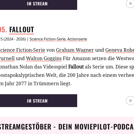
IM STREAM
FALLOUT
US
(
2024 - 2026
) |
Science Fiction-Serie
,
Actionserie
cience Fiction-Serie
von
Graham Wagner
und
Geneva Rob
Purnell
und
Walton Goggins
Für Amazon setzen die Westwo
Jonathan Nolan das Videospiel
Fallout
als Serie um. Diese sp
postapokalyptischen Welt, die 200 Jahre nach einem verhe
m Jahr 2077 in Trümmern liegt.
IM STREAM
STREAMGESTÖBER - DEIN MOVIEPILOT-PODCA