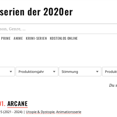
nserien der 2020er
 PRIME
ANIME
KRIMI-SERIEN
KOSTENLOS ONLINE
Produktionsjahr
Stimmung
Produk
Du s
ARCANE
US
(
2021 - 2024
) |
Utopie & Dystopie
,
Animationsserie