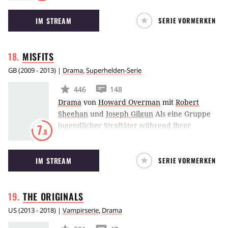
aufregenden Lebens. Doch dann überschlagen
IM STREAM
SERIE VORMERKEN
sich die Ereignisse: Als er versehentlich den
Anhang einer E-Mail öffnet, lädt sich Chuck
auf geheimnisvolle Weise Daten aus der CIA-
MISFITS
Datenbank “Intersect” herunter – und zwar
direkt in sein Gehirn.
GB
(
2009 - 2013
) |
Drama
,
Superhelden-Serie
446
148
Drama
von
Howard Overman
mit
Robert
Sheehan
und
Joseph Gilgun
Als eine Gruppe
jugendlicher Straftäter während ihrer
7
.8
gemeinnützigen Arbeit in einen Sturm
geraten, entwickeln sie Superkräfte. Nur
IM STREAM
SERIE VORMERKEN
Nathan scheint nach wie vor ein normaler
Jugendlicher ohne besondere Fähuigkeit zu
sein.
THE
ORIGINALS
US
(
2013 - 2018
) |
Vampirserie
,
Drama