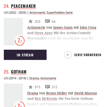
Einsätzen Mut beweisen müssen und
PEACEMAKER
gleichzeitig mit privaten Problemen zu
kämpfen haben.
US
(
2022 - 2025
) |
Actionserie
,
Superhelden-Serie
203
64
Actionserie
von
James Gunn
mit
John Cena
und
Steve Agee
Mit der Action-Comedy
Peacemaker
wird die Geschichte zum DC-
7
.7
Schurken aus The Suicide Squad
weitererzählt. John Cena übernimmt auch
IM STREAM
SERIE VORMERKEN
hier die Rolle des Peacemaker, der Frieden
um jeden Preis erlangen will und dafür sogar
bereit ist zu töten.
GOTHAM
US
(
2014 - 2019
) |
Drama
,
Actionserie
615
212
Drama
von
Bruno Heller
mit
David Mazouz
und
Ben McKenzie
Die Fox-Serie Gotham
basiert auf Figuren sowie Plotlines aus dem
7
.6