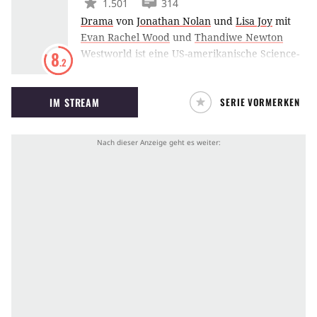
1.501
314
Drama
von
Jonathan Nolan
und
Lisa Joy
mit
Evan Rachel Wood
und
Thandiwe Newton
Westworld ist eine US-amerikanische Science-
8
.2
Fiction-Western-Serie aus dem Hause HBO, die
auf dem gleichnamigen Kinofilm aus dem Jahr
IM STREAM
SERIE VORMERKEN
1973 basiert. Die Geschichte dreht sich um
einen futuristischen Vergnügungspark, der
sich Westworld nennt. Ehe die Besucher
wissen, wie ihnen geschieht, werden sie mit
einer künstlichen Intelligenz konfrontiert.
Menschenähnliche Roboter drohen die
Überhand zu gewinnen.