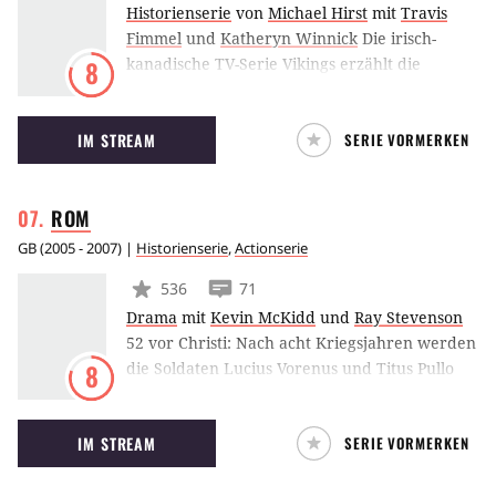
Historienserie
von
Michael Hirst
mit
Travis
Fimmel
und
Katheryn Winnick
Die irisch-
kanadische TV-Serie Vikings erzählt die
8
Abenteuer von Ragnar Lothbrok (Travis
Fimmel), einem der größten Helden seiner
IM STREAM
SERIE VORMERKEN
Ära, der zum König der Wikingerstämme
aufsteigt. Angesiedelt ist die Serie im
ausgehenden 8. Jahrhundert – also zum
ROM
Beginn der Wikingerzeit im Frühmittelalter.
GB
(
2005 - 2007
) |
Historienserie
,
Actionserie
536
71
Drama
mit
Kevin McKidd
und
Ray Stevenson
52 vor Christi: Nach acht Kriegsjahren werden
die Soldaten Lucius Vorenus und Titus Pullo
8
unversehens in die historischen Ereignisse im
antiken Rom hineingezogen. Rom ist eine
IM STREAM
SERIE VORMERKEN
dramatische Serie über Liebe und Verrat,
Herren und Sklaven, Männer und Frauen –
eine turbulente Epoche, die das Ende der