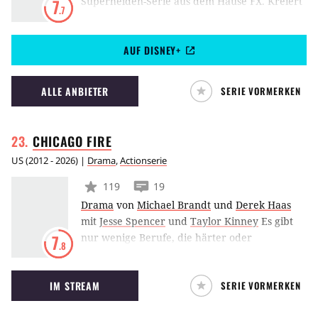
Superhelden-Serie aus dem Hause FX. Kreiert
7
.7
wurde das Format von Fargo-Schöpfer Noah
Hawley. Die Handlung basiert auf Geschichten
AUF DISNEY+
und Figuren aus dem X-Men-Universum. Als
Protagonist fungiert David Haller, seines
Zeichens Sohn des legendären Charles Xavier
ALLE ANBIETER
SERIE VORMERKEN
aka Professor X. Legion spielt sich jedoch
gänzlich unabhängig von der Kontinuität der
X-Men-Filme ab.
CHICAGO
FIRE
US
(
2012 - 2026
) |
Drama
,
Actionserie
119
19
Drama
von
Michael Brandt
und
Derek Haas
mit
Jesse Spencer
und
Taylor Kinney
Es gibt
nur wenige Berufe, die härter oder
7
.8
gefährlicher sind als die der Feuerwehr. Die
Serie Chicago Fire verfolgt die Crew der
IM STREAM
SERIE VORMERKEN
Firefighters, der Rescue Squads und die
Rettungssanitäter in Chicago, die bei ihren