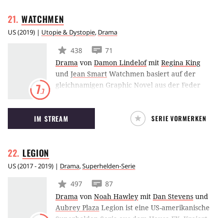
United Republic of Nations gegründet, in
WATCHMEN
deren Hauptstadt Republic City die Serie
spielt.
US
(
2019
) |
Utopie & Dystopie
,
Drama
438
71
Drama
von
Damon Lindelof
mit
Regina King
und
Jean Smart
Watchmen basiert auf der
gleichnamigen Graphic Novel aus der Feder
7
.7
von Alan Moore und Dave Gibbons. Lost- und
The Leftovers-Mastermind Damon Lindelof
IM STREAM
SERIE VORMERKEN
fungiert als kreativer Kopf hinter der
Adaption, die von einer alternativen
Geschichte erzählt, in der Superhelden
LEGION
Weltgeschehnisse wie etwa den Vietnamkrieg
beeinflusst haben.
US
(
2017 - 2019
) |
Drama
,
Superhelden-Serie
497
87
Drama
von
Noah Hawley
mit
Dan Stevens
und
Aubrey Plaza
Legion ist eine US-amerikanische