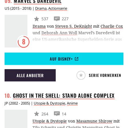
MARVEL'S
DAREDEVIL
US
(
2015 - 2018
) |
Drama
,
Actionserie
537
227
Drama
von
Steven S. DeKnight
mit
Charlie Cox
und
Deborah Ann Woll
Marvel’s Daredevil ist
eine US-amerikanische Superhelden-Serie aus
8
dem Hause Netflix. Charlie Cox schlüpft in die
Rolle des Anwaltes Matt Murdock, der sich im
AUF DISNEY+
Verlauf der Handlung in den titelgebenden
Superhelden verwandelt. Später tauchen
legendäre Comic-Figuren wie Wilson Fisk,
ALLE ANBIETER
SERIE VORMERKEN
Elektra und der Punisher auf.
GHOST IN THE SHELL: STAND ALONE
COMPLEX
JP
(
2002 - 2005
) |
Utopie & Dystopie
,
Anime
264
14
Utopie & Dystopie
von
Masamune Shirow
mit
Tilo Schmitz
und
Christin Marquitan
Ghost in