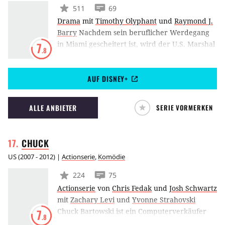
511
69
Drama
mit
Timothy Olyphant
und
Raymond J.
Barry
Nachdem sein beruflicher Werdegang
in Miami gescheitert ist, wird der U.S. Marshal
7
.8
Raylan Givens zurück in seine Heimat in
Kentucky versetzt. Hier versucht er, nach
AUF DISNEY+
seinen Methoden für Recht und Ordnung zu
sorgen, wobei er immer wieder die Grenzen
des Gesetzes übertritt und mehr oder weniger
ALLE ANBIETER
SERIE VORMERKEN
wie ein Rudiment aus dem Wilden Westen
erscheint.
CHUCK
US
(
2007 - 2012
) |
Actionserie
,
Komödie
224
75
Actionserie
von
Chris Fedak
und
Josh Schwartz
mit
Zachary Levi
und
Yvonne Strahovski
Chuck Bartowski ist ein Computerverkäufer
7
.8
und erfreut sich nicht gerade eines