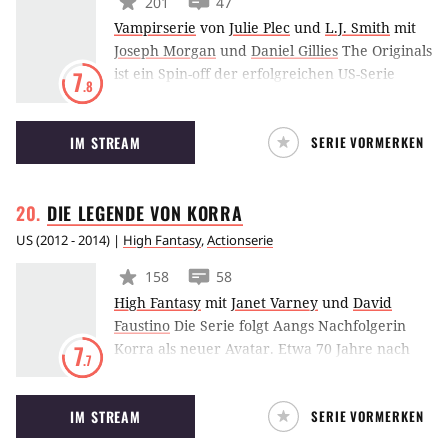
201
47
Vampirserie
von
Julie Plec
und
L.J. Smith
mit
Joseph Morgan
und
Daniel Gillies
The Originals
ist ein Spin-off der erfolgreichen US-Serie
7
.8
Vampire Diaries und stellt die Familie
Mikaelson in den Vordergrund. Der Hybrid
IM STREAM
SERIE VORMERKEN
Klaus kehrt nach New Orleans zurück, einer
Stadt, die er damals mitbegründet hat. Seine
Geschwister und einige weitere Darsteller aus
DIE LEGENDE VON
KORRA
Vampire Diaries werden ebenfalls Teil der
neuen Serie sein.
US
(
2012 - 2014
) |
High Fantasy
,
Actionserie
158
58
High Fantasy
mit
Janet Varney
und
David
Faustino
Die Serie folgt Aangs Nachfolgerin
Korra als neuer Avatar. Etwa 70 Jahre nach
7
.7
dem Ende von “Avatar – Der Herr der
Elemente” haben die vier Nationen unter
IM STREAM
SERIE VORMERKEN
Aangs Federführung aus ehemaligen
Feuernations-Kolonien im Erdkönigreich die