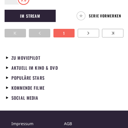
DC-Comic-Universum und legt ein
Hauptaugenmerk auf das Schicksal von
IM STREAM
SERIE VORMERKEN
Commissioner James Gordon, verkörpert von
Ben McKenzie. Folglich setzt die Handlung vor
den klassischen Batman-Geschichten ein und
1
erzählt viel mehr die Origin-Story einer Stadt,
die im Sumpf des Verbrechens zu versinken
droht.
ZU MOVIEPILOT
AKTUELL IM KINO & DVD
POPULÄRE STARS
KOMMENDE FILME
SOCIAL MEDIA
Impressum
AGB