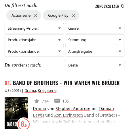
Du filterst nach:
ZURÜCKSETZEN
Actionserie
Google Play
Streaming-Anbie...
Genre
Produktionsjahr
Stimmung
Produktionsländer
Altersfreigabe
Du sortierst nach:
Beste
BAND OF BROTHERS - WIR WAREN WIE
BRÜDER
US
(
2001
) |
Drama
,
Kriegsserie
714
135
Drama
von
Stephen Ambrose
mit
Damian
Lewis
und
Ron Livingston
Band of Brothers –
Wir waren wie Brüder ist eine zehnteilige
8
.6
Miniserie aus dem Jahr 2001 und an das