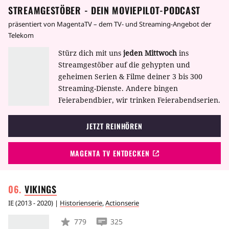
STREAMGESTÖBER - DEIN MOVIEPILOT-PODCAST
Fortbestand der Menschheit bedroht.
präsentiert von MagentaTV – dem TV- und Streaming-Angebot der
Telekom
Stürz dich mit uns
jeden Mittwoch
ins
Streamgestöber auf die gehypten und
geheimen Serien & Filme deiner 3 bis 300
Streaming-Dienste. Andere bingen
Feierabendbier, wir trinken Feierabendserien.
JETZT REINHÖREN
MAGENTA TV ENTDECKEN
VIKINGS
IE
(
2013 - 2020
) |
Historienserie
,
Actionserie
779
325