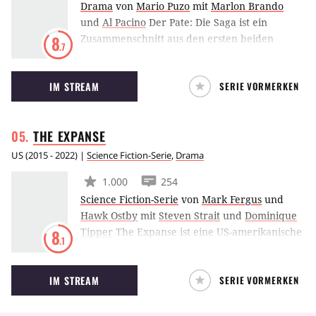
Drama
von
Mario Puzo
mit
Marlon Brando
und
Al Pacino
Der Pate: Die Saga ist ein
Zusammenschnitt aus den ersten beiden
8
.7
Filmen der Pate-Reihe als vierteilige TV-
Miniserie, die auch einige Szenen beinhaltet,
IM STREAM
SERIE VORMERKEN
die in den Filmen nicht verwendet wurden.
THE
EXPANSE
US
(
2015 - 2022
) |
Science Fiction-Serie
,
Drama
1.000
254
Science Fiction-Serie
von
Mark Fergus
und
Hawk Ostby
mit
Steven Strait
und
Dominique
Tipper
The Expanse ist eine US-amerikanische
8
.1
Science-Fiction-Thriller-Serie aus dem Hause
Syfy, basierend auf der Romanreihe von James
IM STREAM
SERIE VORMERKEN
S.A. Corey: In einer dystopischen Zukunft trifft
ein Detective auf der Suche nach vermissten
Frauen auf eine Verschwörung, die den