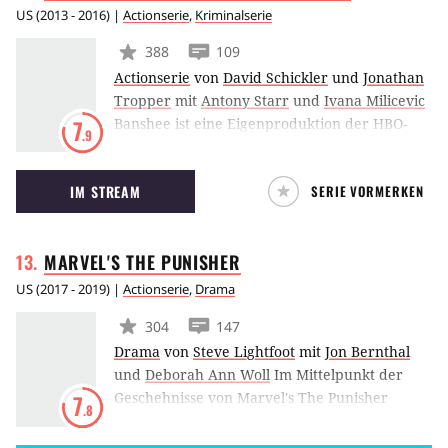
das Schicksal der gesamten Menschheit auf
US
(
2013 - 2016
) |
Actionserie
,
Kriminalserie
dem Spiel.
388
109
Actionserie
von
David Schickler
und
Jonathan
Tropper
mit
Antony Starr
und
Ivana Milicevic
Banshee ist eine Eigenproduktion der HBO-
7
.9
Tochter Cinemax. Darin nimmt der frühere
Meisterdieb Lucas Hood die Identität eines
IM STREAM
SERIE VORMERKEN
Sheriffs in dem kleinen Amisch-Städtchen
namens Banshee an.
MARVEL'S THE
PUNISHER
US
(
2017 - 2019
) |
Actionserie
,
Drama
304
147
Drama
von
Steve Lightfoot
mit
Jon Bernthal
und
Deborah Ann Woll
Im Mittelpunkt der
Geschehnisse von Marvel's The Punisher
7
.8
befindet sich der von Jon Bernthal
verkörperte Frank Castle, besser bekannt als