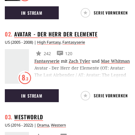
gleichnamige Buch des Historikers Stephen
IM STREAM
SERIE VORMERKEN
Ambrose angelehnt. Die Serie schildert die
Ereignisse des Zweiten Weltkrieges aus Sicht
der Soldaten der Easy Company, 2. Bataillon,
AVATAR - DER HERR DER
ELEMENTE
506. US-Fallschirmjägerregiment der 101. US-
Luftlandedivision der US-Streitkräfte.
US
(
2005 - 2008
) |
High Fantasy
,
Fantasyserie
242
120
Fantasyserie
mit
Zach Tyler
und
Mae Whitman
Avatar - Der Herr der Elemente (OT: Avatar:
The Last Airbender / AT: Avatar: The Legend
8
.3
of Aang) ist eine US-amerikanische
Animationsserie, die zwischen 2005 und 2008
IM STREAM
SERIE VORMERKEN
ausgestrahlt wurde. Darin kehrt der
legendäre Avatar Aang auf die Welt zurück. Es
folgt ein Abenteuer voller Gefahren und
WESTWORLD
Herausforderungen, da es die böse
Feuernation auf den Herrn der Elemente
US
(
2016 - 2022
) |
Drama
,
Western
abgesehen hat.