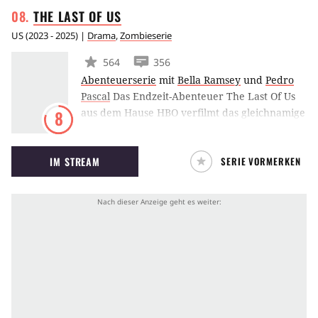
THE LAST OF
US
Republik einläutete und das Imperium
hervorbrachte.
US
(
2023 - 2025
) |
Drama
,
Zombieserie
564
356
Abenteuerserie
mit
Bella Ramsey
und
Pedro
Pascal
Das Endzeit-Abenteuer The Last Of Us
aus dem Hause HBO verfilmt das gleichnamige
8
dystopische Survival-Videospiel, in dem Joel
und Ellie in der Postapokalypse um ihr
IM STREAM
SERIE VORMERKEN
Überleben kämpfen. Entwickelt wurde die
Serie von Chernobyl-Schöpfer Craig Mazin
und The Last of Us-Autor Neil Druckmann.