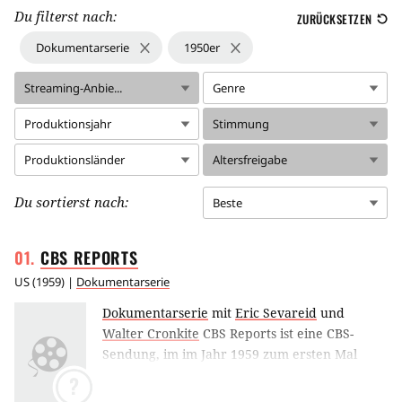
Du filterst nach:
ZURÜCKSETZEN
Dokumentarserie
1950er
Streaming-Anbie...
Genre
Produktionsjahr
Stimmung
Produktionsländer
Altersfreigabe
Du sortierst nach:
Beste
CBS
REPORTS
US
(
1959
) |
Dokumentarserie
Dokumentarserie
mit
Eric Sevareid
und
Walter Cronkite
CBS Reports ist eine CBS-
Sendung, im im Jahr 1959 zum ersten Mal
ausgestrahlt wurde.
?