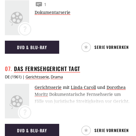
1
Dokumentarserie
?
DVD & BLU-RAY
SERIE VORMERKEN
DAS FERNSEHGERICHT
TAGT
DE
(
1961
) |
Gerichtsserie
,
Drama
Gerichtsserie
mit
Linda Caroll
und
Dorothea
Moritz
Dokumentarische Fernsehserie um
Fälle von juristische Streitigkeiten vor Gericht.
Diese Serie, die schon ab 1961 produziert
?
wurde, war einer der Vorläufer heutiger
Gerichtsserien, die tagtäglich das
Nachmittagsprogramm verstopfen.
DVD & BLU-RAY
SERIE VORMERKEN