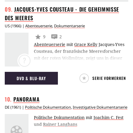
JACQUES-YVES COUSTEAU - DIE GEHEIMNISSE
DES
MEERES
US
(
1966
) |
Abenteuerserie
,
Dokumentarserie
9
2
Abenteuerserie
mit
Grace Kelly
Jacques-Yves
Cousteau, der französische Meeresforscher
mit der roten Wollmütze, zeigt uns in dieser
?
Serie Faszinierendes aus der Unterwasserwelt.
Die Doku-Serie entstand Mitte der 60er bis
DVD & BLU-RAY
SERIE VORMERKEN
Mitte der 70er Jahre.
PANORAMA
DE
(
1961
) |
Politische Dokumentation
,
Investigative Dokumentarserie
Politische Dokumentation
mit
Joachim C. Fest
und
Rainer Langhans