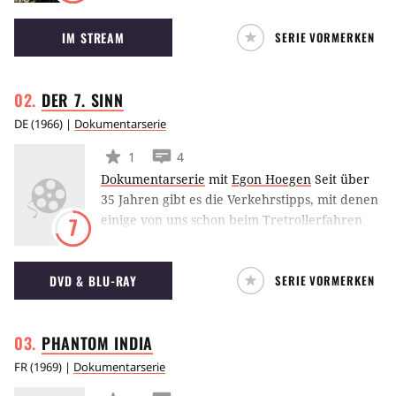
näher gebracht.
IM STREAM
SERIE VORMERKEN
DER 7.
SINN
DE
(
1966
) |
Dokumentarserie
1
4
Dokumentarserie
mit
Egon Hoegen
Seit über
35 Jahren gibt es die Verkehrstipps, mit denen
einige von uns schon beim Tretrollerfahren
7
belehrt wurden. Was früher ernste Warnung
war, erscheint heute komisch oder "kultig".
DVD & BLU-RAY
SERIE VORMERKEN
Die damals neuesten Automodelle sind heute
begehrte Oldtimer.
PHANTOM
INDIA
FR
(
1969
) |
Dokumentarserie