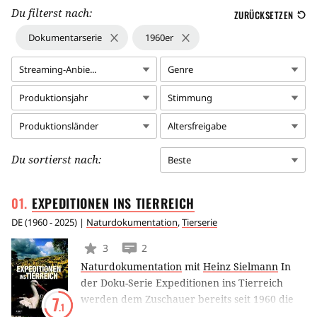
Du filterst nach:
ZURÜCKSETZEN
Dokumentarserie
1960er
Streaming-Anbie...
Genre
Produktionsjahr
Stimmung
Produktionsländer
Altersfreigabe
Du sortierst nach:
Beste
EXPEDITIONEN INS
TIERREICH
DE
(
1960 - 2025
) |
Naturdokumentation
,
Tierserie
3
2
Naturdokumentation
mit
Heinz Sielmann
In
der Doku-Serie Expeditionen ins Tierreich
werden dem Zuschauer bereits seit 1960 die
7
.1
interessantesten Bewohner aller Kontinente