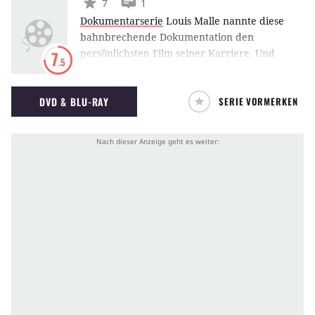
7
1
Dokumentarserie
Louis Malle nannte diese
bahnbrechende Dokumentation den
persönlichsten Film seiner Karriere. Und
7
.5
tatsächlich ist diese außergewöhnliche Reise
durch Indien voller Entdeckergeist,
DVD & BLU-RAY
SERIE VORMERKEN
Leidenschaft und Freude.