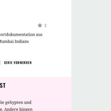
2
Sportdokumentation aus
 Mumbai Indians
SERIE VORMERKEN
ST
die gehypten und
te. Andere bingen