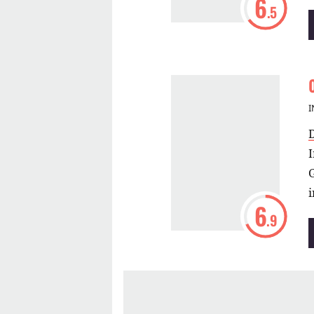
6
.5
I
I
G
i
6
.9