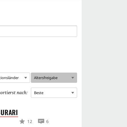
tionsländer
Altersfreigabe
ortierst nach:
Beste
BURARI
12
6