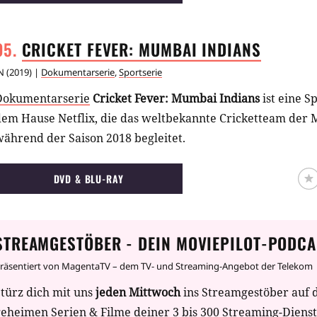
CRICKET FEVER: MUMBAI
INDIANS
N
(
2019
) |
Dokumentarserie
,
Sportserie
Dokumentarserie
Cricket Fever: Mumbai Indians
ist eine 
dem Hause Netflix, die das weltbekannte Cricketteam der
ährend der Saison 2018 begleitet.
DVD & BLU-RAY
STREAMGESTÖBER - DEIN MOVIEPILOT-PODCA
räsentiert von MagentaTV – dem TV- und Streaming-Angebot der Telekom
türz dich mit uns
jeden Mittwoch
ins Streamgestöber auf 
geheimen Serien & Filme deiner 3 bis 300 Streaming-Diens