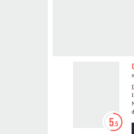
I
I
N
d
5
.5