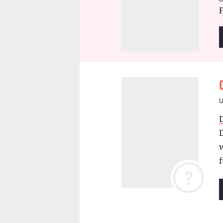
F
w
?