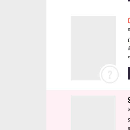
I
w
?
p
S