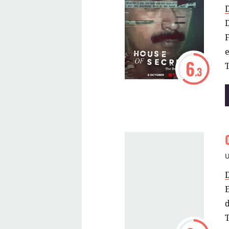
F
6
T
.3
E
d