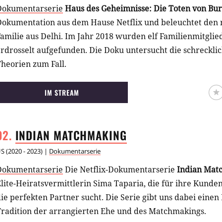
Dokumentarserie
Haus des Geheimnisse: Die Toten von Bu
Dokumentation aus dem Hause Netflix und beleuchtet den r
amilie aus Delhi. Im Jahr 2018 wurden elf Familienmitgli
erdrosselt aufgefunden. Die Doku untersucht die schreckl
heorien zum Fall.
IM STREAM
INDIAN
MATCHMAKING
US
(
2020 - 2023
) |
Dokumentarserie
Dokumentarserie
Die Netflix-Dokumentarserie
Indian Mat
lite-Heiratsvermittlerin Sima Taparia, die für ihre Kunde
ie perfekten Partner sucht. Die Serie gibt uns dabei einen 
Tradition der arrangierten Ehe und des Matchmakings.