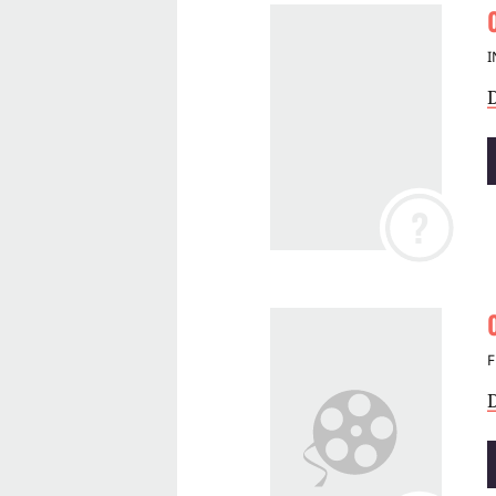
I
?
F