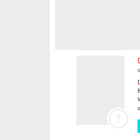
B
W
z
?