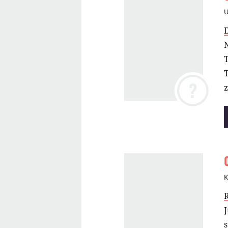
N
T
?
K
s