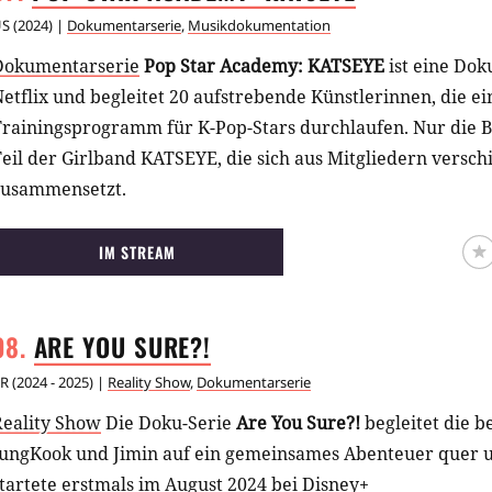
US
(
2024
) |
Dokumentarserie
,
Musikdokumentation
Dokumentarserie
Pop Star Academy: KATSEYE
ist eine Do
etflix und begleitet 20 aufstrebende Künstlerinnen, die ei
Trainingsprogramm für K-Pop-Stars durchlaufen. Nur die 
eil der Girlband KATSEYE, die sich aus Mitgliedern versc
zusammensetzt.
IM STREAM
ARE YOU
SURE?!
R
(
2024 - 2025
) |
Reality Show
,
Dokumentarserie
Reality Show
Die Doku-Serie
Are You Sure?!
begleitet die b
JungKook und Jimin auf ein gemeinsames Abenteuer quer u
tartete erstmals im August 2024 bei Disney+