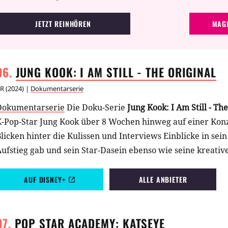
JETZT REINHÖREN
MAGE
JUNG KOOK: I AM STILL - THE
ORIGINAL
R
(
2024
) |
Dokumentarserie
Dokumentarserie
Die Doku-Serie
Jung Kook: I Am Still - The
K-Pop-Star Jung Kook über 8 Wochen hinweg auf einer Konz
licken hinter die Kulissen und Interviews Einblicke in sei
ufstieg gab und sein Star-Dasein ebenso wie seine kreativ
AUF DISNEY+
ALLE ANBIETER
POP STAR ACADEMY:
KATSEYE