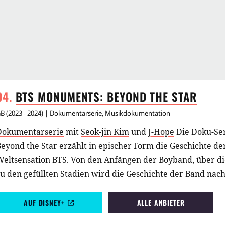
BTS MONUMENTS: BEYOND THE
STAR
GB
(
2023 - 2024
) |
Dokumentarserie
,
Musikdokumentation
Dokumentarserie
mit
Seok-jin Kim
und
J-Hope
Die Doku-Se
eyond the Star erzählt in epischer Form die Geschichte d
eltsensation BTS. Von den Anfängen der Boyband, über die
u den gefüllten Stadien wird die Geschichte der Band nac
AUF DISNEY+
ALLE ANBIETER