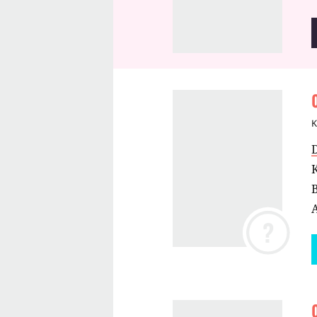
K
B
A
?