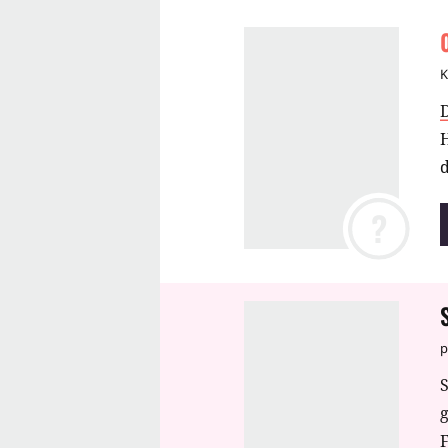
K
H
?
p
S
F