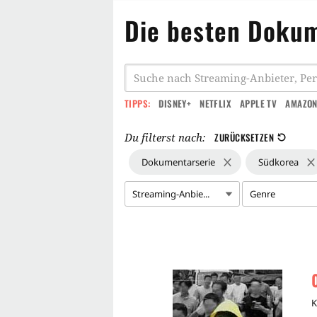
Die besten Dokum
TIPPS:
DISNEY+
NETFLIX
APPLE TV
AMAZON
Du filterst nach:
ZURÜCKSETZEN
Dokumentarserie
Südkorea
Streaming-Anbie...
Genre
K