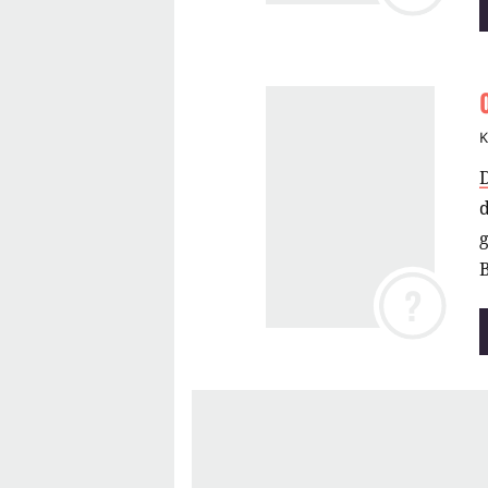
K
d
g
B
?