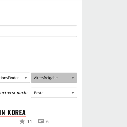
tionsländer
Altersfreigabe
ortierst nach:
Beste
 IN
KOREA
11
6