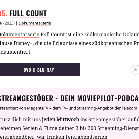
FULL
COUNT
R
(
2023
) |
Dokumentarserie
Dokumentarserie
Full Count ist eine südkoreanische Doku
ause Disney+, die die Erlebnisse eines südkoreanischen P
dokumentiert.
DVD & BLU-RAY
STREAMGESTÖBER - DEIN MOVIEPILOT-PODCA
räsentiert von MagentaTV – dem TV- und Streaming-Angebot der Telekom
türz dich mit uns
jeden Mittwoch
ins Streamgestöber auf 
geheimen Serien & Filme deiner 3 bis 300 Streaming-Diens
eierabendbier, wir trinken Feierabendserien.