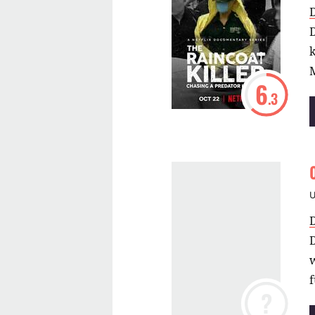
D
k
6
.3
w
?