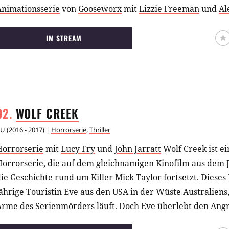
Animationsserie
von
Gooseworx
mit
Lizzie Freeman
und
Al
IM STREAM
WOLF
CREEK
AU
(
2016 - 2017
) |
Horrorserie
,
Thriller
Horrorserie
mit
Lucy Fry
und
John Jarratt
Wolf Creek ist ei
orrorserie, die auf dem gleichnamigen Kinofilm aus dem J
ie Geschichte rund um Killer Mick Taylor fortsetzt. Dieses 
ährige Touristin Eve aus den USA in der Wüste Australiens, 
rme des Serienmörders läuft. Doch Eve überlebt den Angri
Rache.