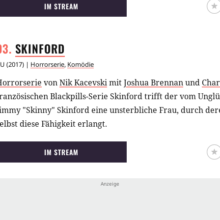
IM STREAM
SKINFORD
AU
(
2017
) |
Horrorserie
,
Komödie
Horrorserie
von
Nik Kacevski
mit
Joshua Brennan
und
Char
ranzösischen Blackpills-Serie Skinford trifft der vom Ungl
Jimmy "Skinny" Skinford eine unsterbliche Frau, durch d
elbst diese Fähigkeit erlangt.
IM STREAM