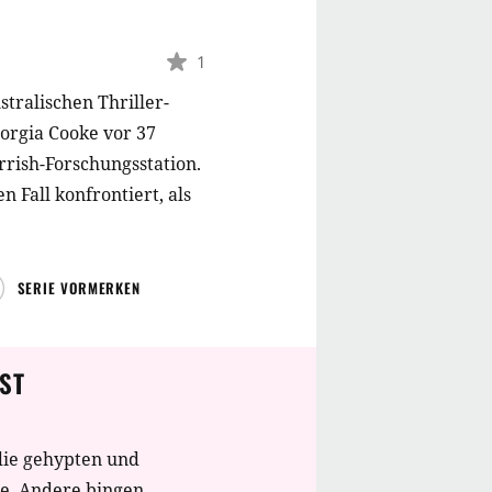
1
stralischen Thriller-
eorgia Cooke vor 37
rish-Forschungsstation.
 Fall konfrontiert, als
SERIE VORMERKEN
ST
die gehypten und
te. Andere bingen