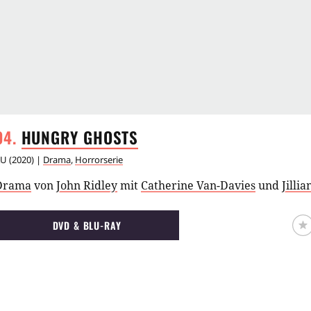
HUNGRY
GHOSTS
AU
(
2020
) |
Drama
,
Horrorserie
Drama
von
John Ridley
mit
Catherine Van-Davies
und
Jilli
DVD & BLU-RAY