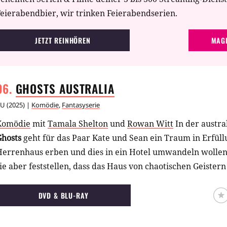
eierabendbier, wir trinken Feierabendserien.
JETZT REINHÖREN
MAGE
GHOSTS
AUSTRALIA
AU
(
2025
) |
Komödie
,
Fantasyserie
Komödie
mit
Tamala Shelton
und
Rowan Witt
In der austr
Ghosts
geht für das Paar Kate und Sean ein Traum in Erfüllun
Herrenhaus erben und dies in ein Hotel umwandeln wollen
ie aber feststellen, dass das Haus von chaotischen Geister
DVD & BLU-RAY