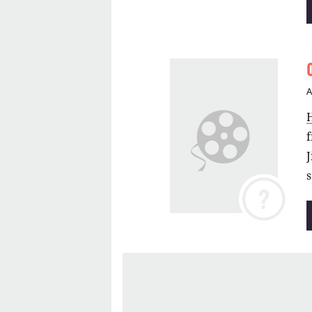
f
s
?