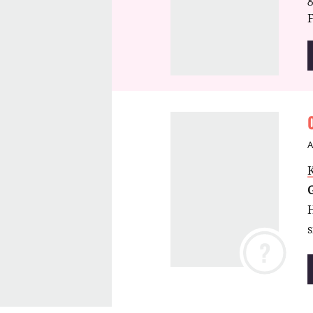
F
s
?