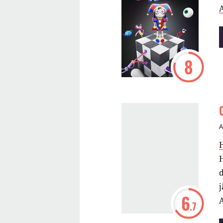
8
H
d
j
6
A
.7