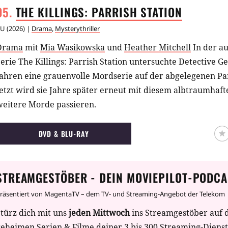
THE KILLINGS: PARRISH
STATION
AU
(
2026
) |
Drama
,
Mysterythriller
Drama
mit
Mia Wasikowska
und
Heather Mitchell
In der au
erie The Killings: Parrish Station untersuchte Detective G
ahren eine grauenvolle Mordserie auf der abgelegenen Par
etzt wird sie Jahre später erneut mit diesem albtraumhaften
weitere Morde passieren.
DVD & BLU-RAY
STREAMGESTÖBER - DEIN MOVIEPILOT-PODCA
räsentiert von MagentaTV – dem TV- und Streaming-Angebot der Telekom
türz dich mit uns
jeden Mittwoch
ins Streamgestöber auf 
geheimen Serien & Filme deiner 3 bis 300 Streaming-Diens