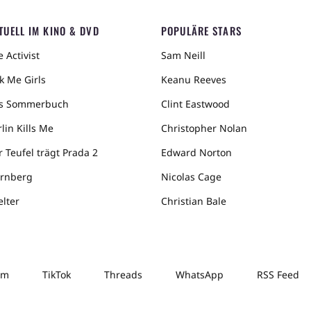
TUELL IM KINO & DVD
POPULÄRE STARS
 Activist
Sam Neill
k Me Girls
Keanu Reeves
s Sommerbuch
Clint Eastwood
lin Kills Me
Christopher Nolan
r Teufel trägt Prada 2
Edward Norton
rnberg
Nicolas Cage
elter
Christian Bale
am
TikTok
Threads
WhatsApp
RSS Feed