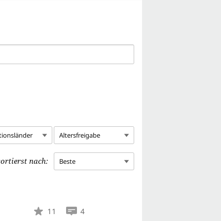
tionsländer
Altersfreigabe
ortierst nach:
Beste
11
4