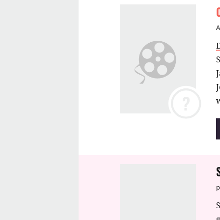
S
J
J
?
p
S