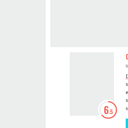
v
v
6
.5