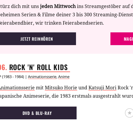
zum Piratensender umzubauen. Sie suchen nach einem eig
türz dich mit uns
jeden Mittwoch
ins Streamgestöber auf 
icheren Ankerplatz, um außerhalb der Hoheitsgewässer mit
geheimen Serien & Filme deiner 3 bis 300 Streaming-Diens
Frechheiten und Werbung "Bares" einzunehmen. Und so ni
eierabendbier, wir trinken Feierabendserien.
104" seinen Lauf.
JETZT REINHÖREN
MAGE
ROCK 'N' ROLL KIDS
P
(
1983 - 1984
) |
Animationsserie
,
Anime
Animationsserie
mit
Mitsuko Horie
und
Katsuji Mori
Rock 'n
apanische Animeserie, die 1983 erstmals ausgestrahlt wur
DVD & BLU-RAY