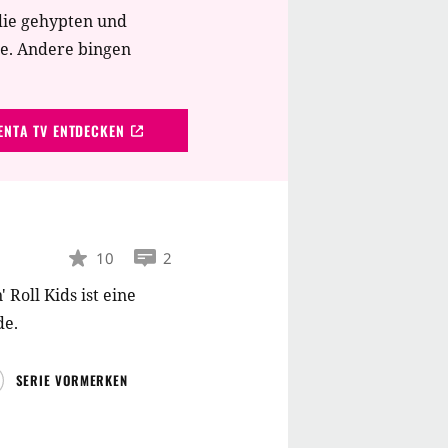
enen Schiff und einem
die gehypten und
 viel guter Musik,
te. Andere bingen
mmt das Projekt "POGO
NTA TV ENTDECKEN
10
2
' Roll Kids ist eine
de.
SERIE VORMERKEN