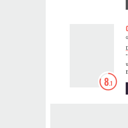
u
8
.1