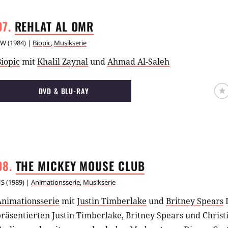
REHLAT AL
OMR
KW
(
1984
) |
Biopic
,
Musikserie
iopic
mit
Khalil Zaynal
und
Ahmad Al-Saleh
DVD & BLU-RAY
THE MICKEY MOUSE
CLUB
US
(
1989
) |
Animationsserie
,
Musikserie
Animationsserie
mit
Justin Timberlake
und
Britney Spears
räsentierten Justin Timberlake, Britney Spears und Christ