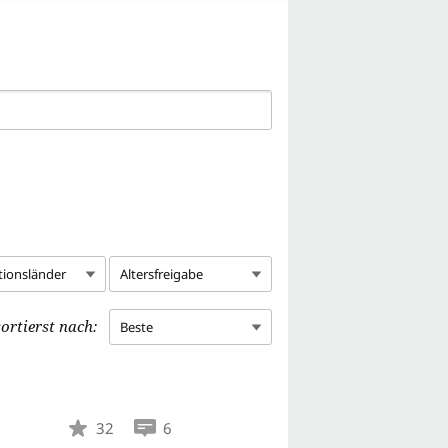
tionsländer
Altersfreigabe
ortierst nach:
Beste
32
6