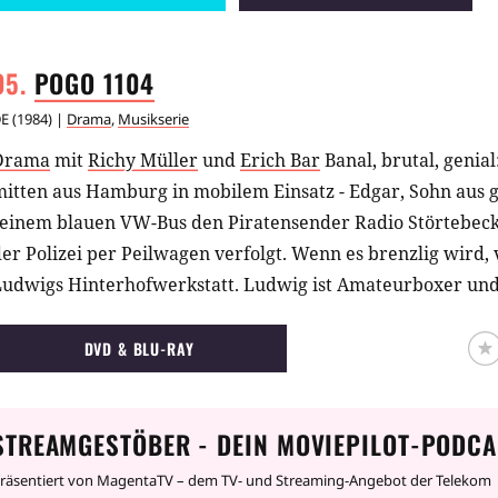
POGO
1104
E
(
1984
) |
Drama
,
Musikserie
Drama
mit
Richy Müller
und
Erich Bar
Banal, brutal, genia
itten aus Hamburg in mobilem Einsatz - Edgar, Sohn aus g
seinem blauen VW-Bus den Piratensender Radio Störtebeck
er Polizei per Peilwagen verfolgt. Wenn es brenzlig wird, v
Ludwigs Hinterhofwerkstatt. Ludwig ist Amateurboxer und 
Zuhälterkreise. Um das Trio komplett zu machen, kommt no
piel. Rick, seines Zeichens Frauenheld und erfolgloser Pr
DVD & BLU-RAY
teht bei seiner Freundin Tina tief in der Kreide. Tina vers
einer kleinen Werbeagentur selbständig zu machen. Als d
STREAMGESTÖBER - DEIN MOVIEPILOT-PODCA
beschlagnahmt, Ludwigs Werkstatt vom Ordnungsamt gesch
eine Schulden einholen, muss ein Plan her! Ihr Traum ist e
räsentiert von MagentaTV – dem TV- und Streaming-Angebot der Telekom