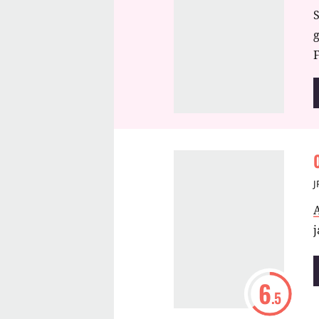
S
s
F
1
J
j
6
.5