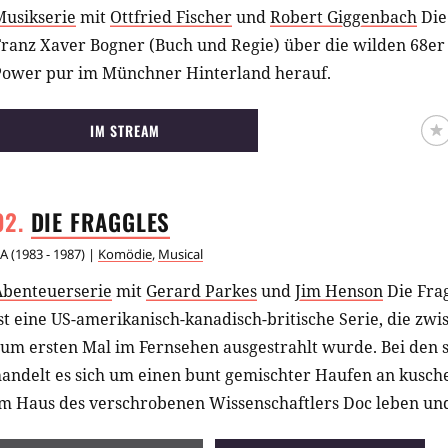
Musikserie
mit
Ottfried Fischer
und
Robert Giggenbach
Die
Franz Xaver Bogner (Buch und Regie) über die wilden 68er
Power pur im Münchner Hinterland herauf.
IM STREAM
DIE
FRAGGLES
A
(
1983 - 1987
) |
Komödie
,
Musical
Abenteuerserie
mit
Gerard Parkes
und
Jim Henson
Die Fra
st eine US-amerikanisch-kanadisch-britische Serie, die zw
zum ersten Mal im Fernsehen ausgestrahlt wurde. Bei den 
andelt es sich um einen bunt gemischter Haufen an kusche
im Haus des verschrobenen Wissenschaftlers Doc leben und
neues Abenteuer erleben.