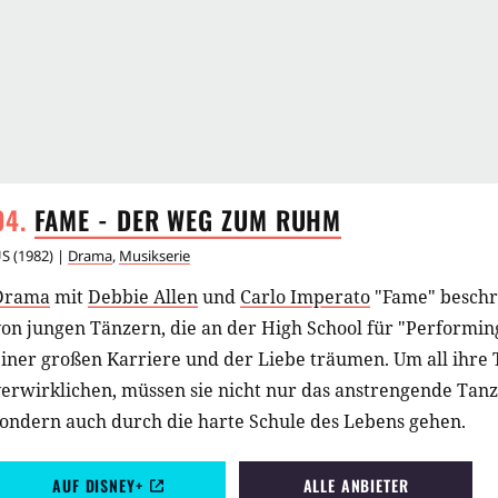
FAME - DER WEG ZUM
RUHM
US
(
1982
) |
Drama
,
Musikserie
Drama
mit
Debbie Allen
und
Carlo Imperato
"Fame" beschr
on jungen Tänzern, die an der High School für "Performin
einer großen Karriere und der Liebe träumen. Um all ihre
erwirklichen, müssen sie nicht nur das anstrengende Tanz
sondern auch durch die harte Schule des Lebens gehen.
AUF DISNEY+
ALLE ANBIETER