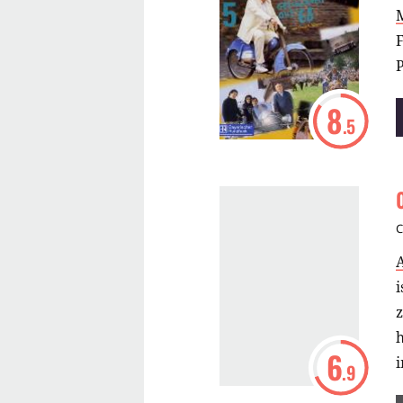
8
.5
C
i
h
6
.9