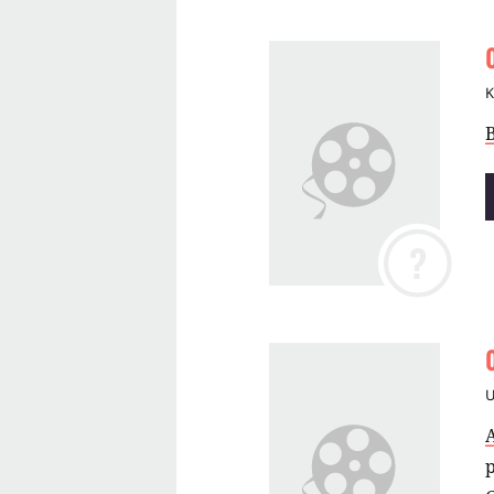
B
?
p