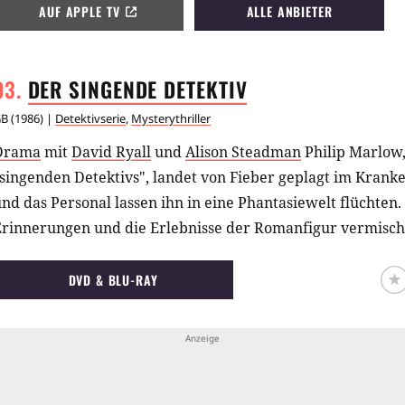
AUF APPLE TV
ALLE ANBIETER
DER SINGENDE
DETEKTIV
GB
(
1986
) |
Detektivserie
,
Mysterythriller
Drama
mit
David Ryall
und
Alison Steadman
Philip Marlow
"singenden Detektivs", landet von Fieber geplagt im Kran
nd das Personal lassen ihn in eine Phantasiewelt flüchten.
Erinnerungen und die Erlebnisse der Romanfigur vermische
DVD & BLU-RAY