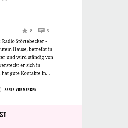
8
5
l: Radio Störtebecker -
utem Hause, betreibt in
er und wird ständig von
ersteckt er sich in
hat gute Kontakte in
ch Rick Bandora ins
oduzent der Band TNT,
SERIE VORMERKEN
ucht sich gerade mit
er VW-Bus
ST
lossen wird und Rick
s, einen alten Kutter