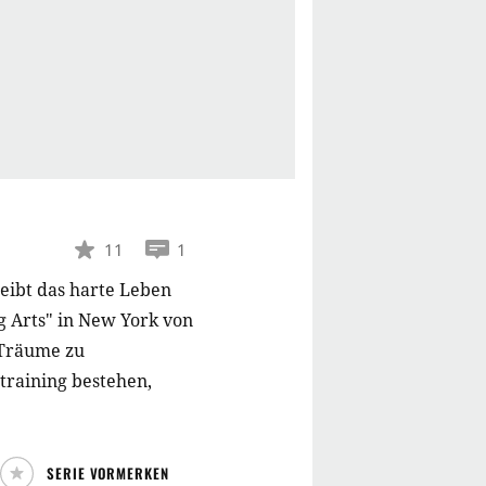
11
1
eibt das harte Leben
g Arts" in New York von
 Träume zu
training bestehen,
SERIE VORMERKEN