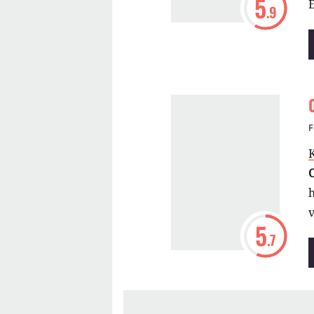
5
E
.9
H
F
h
v
5
.7