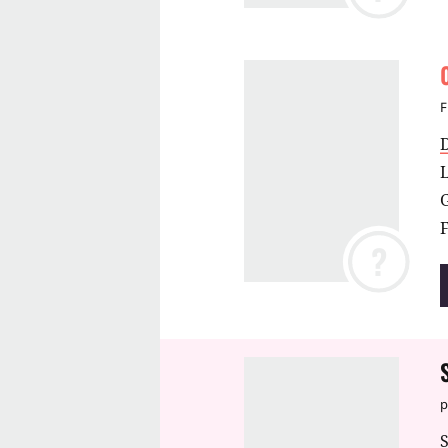
F
F
?
p
S