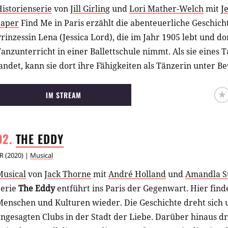
istorienserie
von
Jill Girling
und
Lori Mather-Welch
mit
J
Saper
Find Me in Paris erzählt die abenteuerliche Geschich
rinzessin Lena (Jessica Lord), die im Jahr 1905 lebt und do
anzunterricht in einer Ballettschule nimmt. Als sie eines 
andet, kann sie dort ihre Fähigkeiten als Tänzerin unter Bew
uss sie aber auch einen Weg zurück in ihre Zeit finden. (
IM STREAM
THE
EDDY
R
(
2020
) |
Musical
Musical
von
Jack Thorne
mit
André Holland
und
Amandla S
Serie
The Eddy
entführt ins Paris der Gegenwart. Hier find
Menschen und Kulturen wieder. Die Geschichte dreht sich 
ngesagten Clubs in der Stadt der Liebe. Darüber hinaus dr