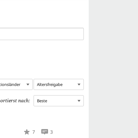
tionsländer
Altersfreigabe
ortierst nach:
Beste
7
3