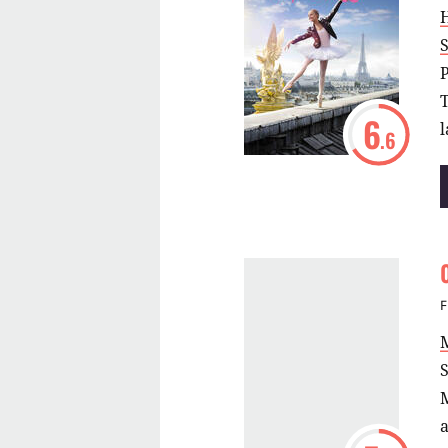
H
P
T
6
l
.6
m
F
a