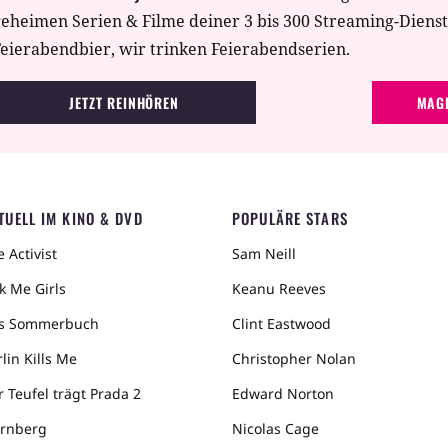
geheimen Serien & Filme deiner 3 bis 300 Streaming-Diens
eierabendbier, wir trinken Feierabendserien.
JETZT REINHÖREN
MAGE
TUELL IM KINO & DVD
POPULÄRE STARS
 Activist
Sam Neill
k Me Girls
Keanu Reeves
s Sommerbuch
Clint Eastwood
lin Kills Me
Christopher Nolan
r Teufel trägt Prada 2
Edward Norton
rnberg
Nicolas Cage