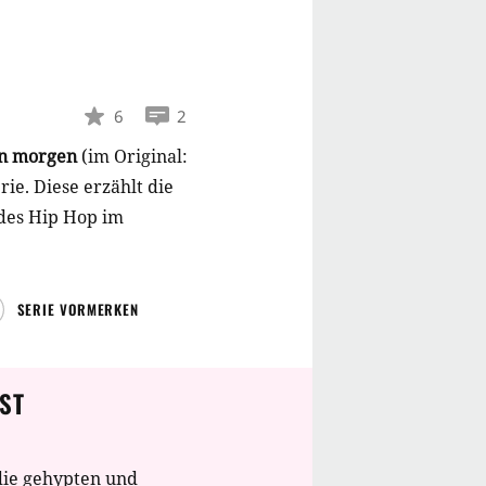
6
2
on m
orgen
(im Original:
ie. Diese erzählt die
des Hip Hop im
SERIE VORMERKEN
ST
die gehypten und