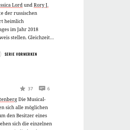
essica Lord
und
Rory J.
te der russischen
rt heimlich
Tages im Jahr 2018
eis stellen. Gleichzeitig
AMP)
SERIE VORMERKEN
37
6
tenberg
Die Musical-
en sich alle möglichen
um den Besitzer eines
ehen sich die einzelnen