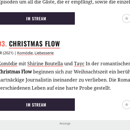
pisoden um all die Gäste, die er empfängt, sowie die einze
ausband, die jeden Abend dafür sorgt, dass die Tanzfläche
IM STREAM
CHRISTMAS
FLOW
R
(
2021
) |
Komödie
,
Liebesserie
Komödie
mit
Shirine Boutella
und
Tayc
In der romantische
Christmas Flow
beginnen sich zur Weihnachtszeit ein berü
artnäckige Journalistin ineinander zu verlieben. Die Rom
erschiedenen Leben auf eine harte Probe gestellt.
IM STREAM