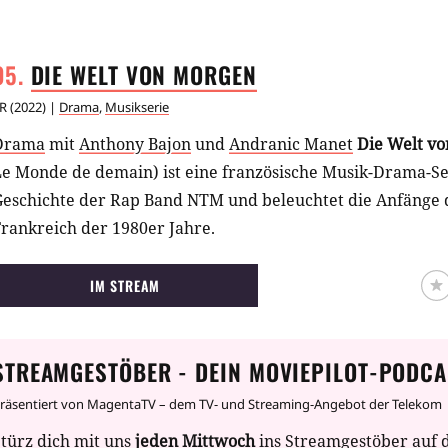
DIE WELT VON
MORGEN
R
(
2022
) |
Drama
,
Musikserie
Drama
mit
Anthony Bajon
und
Andranic Manet
Die Welt v
Le Monde de demain)
ist eine französische Musik-Drama-Ser
Geschichte der Rap Band NTM und beleuchtet die Anfänge 
rankreich der 1980er Jahre.
IM STREAM
STREAMGESTÖBER - DEIN MOVIEPILOT-PODCA
räsentiert von MagentaTV – dem TV- und Streaming-Angebot der Telekom
türz dich mit uns
jeden Mittwoch
ins Streamgestöber auf 