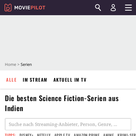
Home
Serien
ALLE
IM STREAM
AKTUELL IM TV
Die besten Science Fiction-Serien aus
Indien
TIPPS:
DISNEY+
NETFLIX
APPLE TV
AMAZON PRIME
ANIME
KRIMI-SER