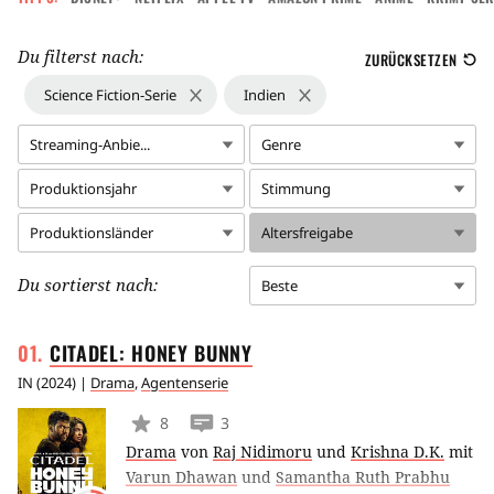
Du filterst nach:
ZURÜCKSETZEN
Science Fiction-Serie
Indien
Streaming-Anbie...
Genre
Produktionsjahr
Stimmung
Produktionsländer
Altersfreigabe
Du sortierst nach:
Beste
CITADEL: HONEY
BUNNY
IN
(
2024
) |
Drama
,
Agentenserie
8
3
Drama
von
Raj Nidimoru
und
Krishna D.K.
mit
Varun Dhawan
und
Samantha Ruth Prabhu