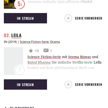
Amazons indische Spin-off-Serie
Citadel:
5
.1
Honey Bunny
knüpft an die Agentenserie
Citadel an. Die Geschichte der Spione Honey
IM STREAM
SERIE VORMERKEN
und Bunny führt zurück in die 1990er Jahre
und beleuchtet den Aufstieg der international
agierenden Spionage-Agentur Citadel.
LEILA
IN
(
2019
) |
Science Fiction-Serie
,
Drama
15
1
Science Fiction-Serie
mit
Seema Biswas
und
Rahul Khanna
Die indische Netflix-Serie
Leila
basiert auf dem gleichnamigen Buch von
?
Prayaag Akbar und spielt in einer
dystopischen Zukunft. Eine Mutter ist hier auf
IM STREAM
SERIE VORMERKEN
der Suche nach ihrer verschwundenen
Tochter. (LE)