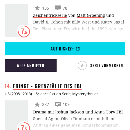
135
78
Zeichentrickserie
von
Matt Groening
und
David X. Cohen
mit
Billy West
und
Katey Sagal
Der Pizzajunge Fry wird im Jahr 1999, wenige
7
.5
Sekunden vor dem Ende des Jahres,
eingefroren, und exakt 1000 Jahre später
AUF DISNEY+
aufgetaut. Über Umwege landet er dann bei
einem entfernten Verwandten, Professor
Farnsworth, der eine Weltraumspedition mit
ALLE ANBIETER
SERIE VORMERKEN
dem Namen “Planet Express” betreibt.
FRINGE - GRENZFÄLLE DES
FBI
US
(
2008 - 2013
) |
Science Fiction-Serie
,
Mysterythriller
287
109
Drama
mit
Joshua Jackson
und
Anna Torv
FBI
Special Agent Olivia Dunham ermittelt im
Auftrag einer geheimen Sonderkommission.
7
.5