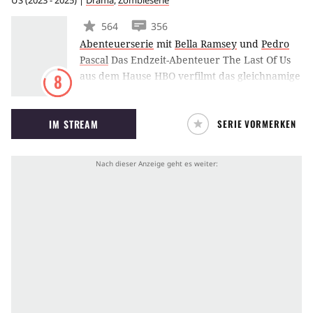
US
(
2023 - 2025
) |
Drama
,
Zombieserie
Menschenähnliche Roboter drohen die
564
356
Überhand zu gewinnen.
Abenteuerserie
mit
Bella Ramsey
und
Pedro
Pascal
Das Endzeit-Abenteuer The Last Of Us
aus dem Hause HBO verfilmt das gleichnamige
8
dystopische Survival-Videospiel, in dem Joel
und Ellie in der Postapokalypse um ihr
IM STREAM
SERIE VORMERKEN
Überleben kämpfen. Entwickelt wurde die
Serie von Chernobyl-Schöpfer Craig Mazin
und The Last of Us-Autor Neil Druckmann.