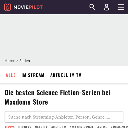
Home
Serien
ALLE
IM STREAM
AKTUELL IM TV
Die besten Science Fiction-Serien bei
Maxdome Store
TIPPS:
DISNEY+
NETFLIX
APPLE TV
AMAZON PRIME
ANIME
KRIMI-SER