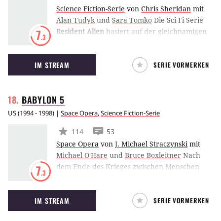
Science Fiction-Serie
von
Chris Sheridan
mit
Alan Tudyk
und
Sara Tomko
Die Sci-Fi-Serie
Resident Alien
basiert auf der gleichnamigen
7
.3
Comicreihe von Peter Hogan und Steve
Parkhouse und folgt dem Außerirdischen
IM STREAM
SERIE VORMERKEN
Harry, der auf der Erde gelandet ist und in
einer Kleinstadt in Colorado eine andere, eine
menschliche Identität annimmt.
BABYLON
5
US
(
1994 - 1998
) |
Space Opera
,
Science Fiction-Serie
114
53
Space Opera
von
J. Michael Straczynski
mit
Michael O'Hare
und
Bruce Boxleitner
Nach
dem Ende des Krieges zwischen Menschen
7
.3
und Minbari im Jahr 2248 wird im Jahr 2257
die Raumstation
Babylon 5
gebaut. Schnell
IM STREAM
SERIE VORMERKEN
wird sie zum Anlaufpunkt für Diplomaten,
Flüchtlinge, Schmuggler, Geschäftsleute und