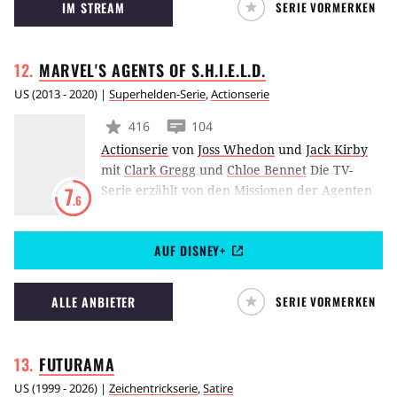
IM STREAM
SERIE VORMERKEN
Claire jedoch im Jahre 1743 wieder. Dort lernt
sie den jungen, schottischen Krieger Jamie
kennen. Fortan ist sie hin und her gerissen
MARVEL'S AGENTS OF
S.H.I.E.L.D.
zwischen der Liebe in zwei Welten.
US
(
2013 - 2020
) |
Superhelden-Serie
,
Actionserie
416
104
Actionserie
von
Joss Whedon
und
Jack Kirby
mit
Clark Gregg
und
Chloe Bennet
Die TV-
Serie erzählt von den Missionen der Agenten
7
.6
der “Strategic Homeland Intervention,
Enforcement and Logistics Division”, kurz:
AUF DISNEY+
“S.H.I.E.L.D.”, bekannt aus dem Kinofilm “The
Avengers”.
ALLE ANBIETER
SERIE VORMERKEN
FUTURAMA
US
(
1999 - 2026
) |
Zeichentrickserie
,
Satire