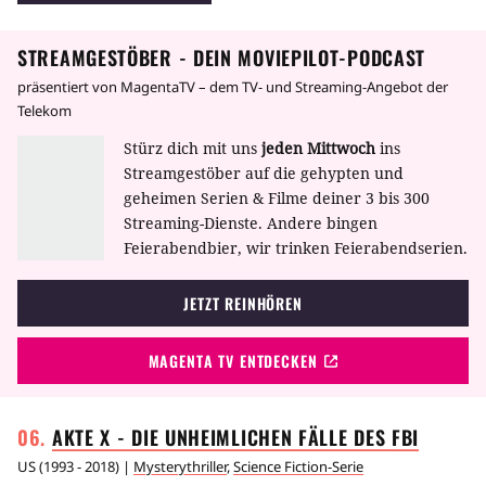
müssen untereinander klar kommen, und
dann scheint das kleine Landstück auch noch
STREAMGESTÖBER - DEIN MOVIEPILOT-PODCAST
ein unheimliches Geheimnis zu haben.
präsentiert von MagentaTV – dem TV- und Streaming-Angebot der
Telekom
Stürz dich mit uns
jeden Mittwoch
ins
Streamgestöber auf die gehypten und
geheimen Serien & Filme deiner 3 bis 300
Streaming-Dienste. Andere bingen
Feierabendbier, wir trinken Feierabendserien.
JETZT REINHÖREN
MAGENTA TV ENTDECKEN
AKTE X - DIE UNHEIMLICHEN FÄLLE DES
FBI
US
(
1993 - 2018
) |
Mysterythriller
,
Science Fiction-Serie