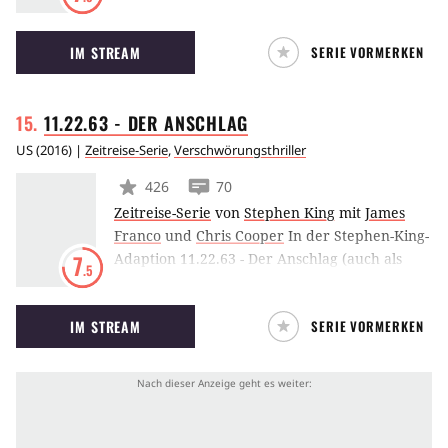
Gemeinsam mit Dr. Walter Bishop und seinem
Sohn Peter Bishop versucht sie, hinter
IM STREAM
SERIE VORMERKEN
besonders mysteriöse Fälle zu kommen, die
die Dimensionen des menschlichen Denkens
sprengen … und wirklich: Es gibt eine andere
11.22.63 - DER
ANSCHLAG
Dimension.
US
(
2016
) |
Zeitreise-Serie
,
Verschwörungsthriller
426
70
Zeitreise-Serie
von
Stephen King
mit
James
Franco
und
Chris Cooper
In der Stephen-King-
Adaption 11.22.63 - Der Anschlag (auch als
7
.5
11/22/63 bekannt) reist ein Lehrer durch ein
Portal in die Vergangenheit und versucht, das
IM STREAM
SERIE VORMERKEN
Attentat auf Präsident John F. Kennedy zu
verhindern.