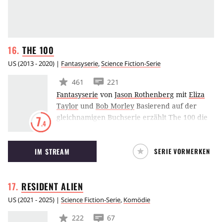
THE
100
US
(
2013 - 2020
) |
Fantasyserie
,
Science Fiction-Serie
461
221
Fantasyserie
von
Jason Rothenberg
mit
Eliza
Taylor
und
Bob Morley
Basierend auf der
gleichnamigen Buchserie erzählt The 100 die
7
.4
Geschichte nach einer nukleare Katastrophe
auf der Erde. Nur ein paar Überlebende
IM STREAM
SERIE VORMERKEN
konnten sich durch ein Raumschiff retten. 97
Jahre später werden die ersten Menschen auf
die Erde geschickt, um herauszufinden, ob die
RESIDENT
ALIEN
Erde wieder bewohnbar ist. Die
Versuchskaninchen sind jugendliche Staftäter.
US
(
2021 - 2025
) |
Science Fiction-Serie
,
Komödie
222
67