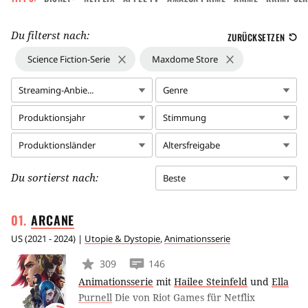
Du filterst nach:
ZURÜCKSETZEN
Science Fiction-Serie
Maxdome Store
Streaming-Anbie...
Genre
Produktionsjahr
Stimmung
Produktionsländer
Altersfreigabe
Du sortierst nach:
Beste
ARCANE
US
(
2021 - 2024
) |
Utopie & Dystopie
,
Animationsserie
309
146
Animationsserie
mit
Hailee Steinfeld
und
Ella
Purnell
Die von Riot Games für Netflix