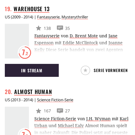
Reisende aus verschiedensten Welten. Das Ziel
WAREHOUSE
13
ist, einen neutralen Ort zu schaffen, auf dem
Menschen und Außerirdische friedlich leben.
US
(
2009 - 2014
) |
Fantasyserie
,
Mysterythriller
138
35
Fantasyserie
von
D. Brent Mote
und
Jane
Espenson
mit
Eddie McClintock
und
Joanne
Kelly
Diese Serie handelt von zwei Agenten
7
.2
des amerikanischen Secret Service, die in eine
abgelegene Gegend in South Dakota versetzt
IM STREAM
SERIE VORMERKEN
werden. Hier bewahrt die amerikanische
Regierung übernatürliche Gegenstände auf,
die sich im Laufe der Jahrhunderte
ALMOST
HUMAN
angesammelt haben.
US
(
2013 - 2014
) |
Science Fiction-Serie
167
27
Science Fiction-Serie
von
J.H. Wyman
mit
Karl
Urban
und
Michael Ealy
Almost Human spielt
in naher Zukunft: Die Polizei setzt auf neueste
7