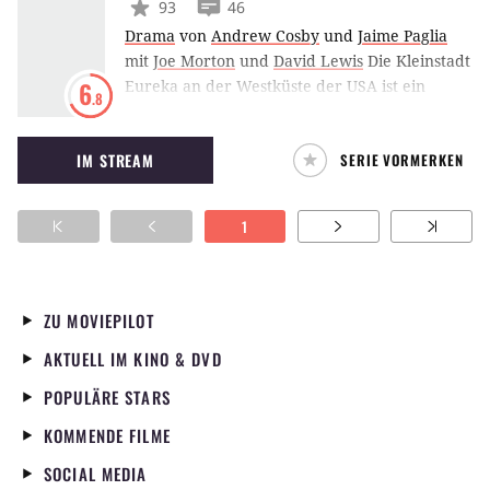
93
46
Drama
von
Andrew Cosby
und
Jaime Paglia
mit
Joe Morton
und
David Lewis
Die Kleinstadt
Eureka an der Westküste der USA ist ein
6
.8
geheimes Projekt der amerikanischen
Regierung. Brilliante Wissenschaftler leben in
IM STREAM
SERIE VORMERKEN
einer High-tech Welt und forschen hier an für
die Regierung interessanten Entwicklungen.
Durch einen unfreiwilligen Aufenthalt wird
1
Marshall Jack Carter zum neuen Sheriff der
Stadt und muss ziemlich schnell lernen, dass
Eureka keine normale Kleinstadt ist.
ZU MOVIEPILOT
AKTUELL IM KINO & DVD
POPULÄRE STARS
KOMMENDE FILME
SOCIAL MEDIA