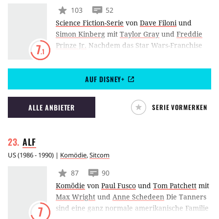
Menschheit ein.
103
52
Science Fiction-Serie
von
Dave Filoni
und
Simon Kinberg
mit
Taylor Gray
und
Freddie
Prinze Jr.
Nachdem das Star Wars-Franchise
7
.1
mit Star Wars: The Clone Wars bereits ein
erfolgreiches Format als Animationsserie in
AUF DISNEY+
Stellung gebracht hat, folgte mit Star Wars
Rebels eine weitere Serie, die dieses Mal unter
der Obhut von Disney realisiert wurde.
ALLE ANBIETER
SERIE VORMERKEN
Zeitlich gesehen spielt Star Wars zwischen Star
Wars: Episode III – Die Rache der Sith und Star
Wars: Episode IV – Eine neue Hoffnung.
ALF
US
(
1986 - 1990
) |
Komödie
,
Sitcom
87
90
Komödie
von
Paul Fusco
und
Tom Patchett
mit
Max Wright
und
Anne Schedeen
Die Tanners
sind eine ganz normale amerikanische Familie
7