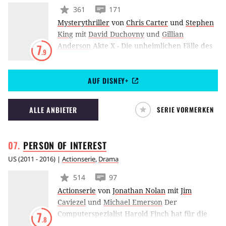
361
171
Mysterythriller
von
Chris Carter
und
Stephen
King
mit
David Duchovny
und
Gillian
Anderson
Akte X - Die unheimlichen Fälle des
7
.9
FBI ist eine amerikanische Kultserie, die vor
allem durch ihre Mischung aus Science-
AUF DISNEY+
Fiction-, Horror-, Fantasy- und Mystery-
Elementen bekannt ist. Während Gillian
Anderson und David Duchovny verschiedenen
ALLE ANBIETER
SERIE VORMERKEN
Kriminal im Auftrag des FBI lösen, werden sie
darüber hinaus mit einer größeren
Verschwörung konfrontiert, die im
PERSON OF
INTEREST
sogenannten Mytharc behandelt wird.
US
(
2011 - 2016
) |
Actionserie
,
Drama
514
97
Actionserie
von
Jonathan Nolan
mit
Jim
Caviezel
und
Michael Emerson
Der
Computerspezialist Harold Finch hat für die
7
.8
US-Regierung ein Gerät entwickelt, das