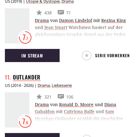
US
(
2019
) |
Utopie & Dystopie
,
Drama
438
71
Drama
von
Damon Lindelof
mit
Regina King
und
Jean Smart
Watchmen basiert auf der
gleichnamigen Graphic Novel aus der Feder
7
.7
von Alan Moore und Dave Gibbons. Lost- und
The Leftovers-Mastermind Damon Lindelof
IM STREAM
SERIE VORMERKEN
fungiert als kreativer Kopf hinter der
Adaption, die von einer alternativen
Geschichte erzählt, in der Superhelden
OUTLANDER
Weltgeschehnisse wie etwa den Vietnamkrieg
beeinflusst haben.
US
(
2014 - 2026
) |
Drama
,
Liebesserie
321
106
Drama
von
Ronald D. Moore
und
Diana
Gabaldon
mit
Caitriona Balfe
und
Sam
Heughan
Outlander erzählt die Geschichte
7
.6
einer verheirateten Krankenschwester Claire
im Zweiten Weltkrieg. Plötzlich findet sich