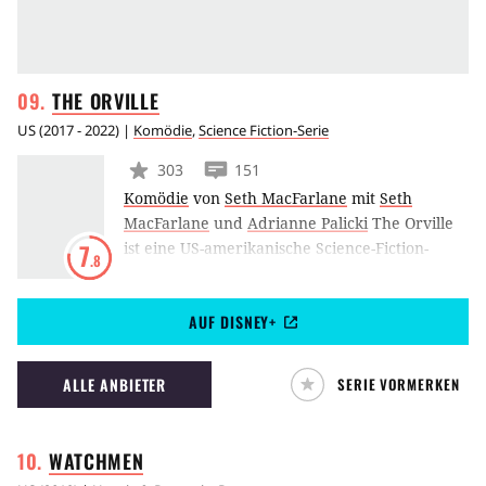
THE
ORVILLE
US
(
2017 - 2022
) |
Komödie
,
Science Fiction-Serie
303
151
Komödie
von
Seth MacFarlane
mit
Seth
MacFarlane
und
Adrianne Palicki
The Orville
ist eine US-amerikanische Science-Fiction-
7
.8
Comedy-Serie aus dem Hause FOX. Das Format
wurde von Family-Guy-Schöpfer Seth
AUF DISNEY+
MacFarlane kreiert und erzählt von den
aufregenden Abenteuern, die die Crew des
Raumschiffs The Orville in den unendlichen
ALLE ANBIETER
SERIE VORMERKEN
Weiten des Weltraums erlebt.
WATCHMEN