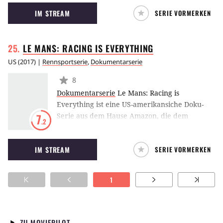
Spencer Paysinger, der von South Central Los
IM STREAM
SERIE VORMERKEN
Angeles zu Beverly Hills High wechselte,
woraufhin sich sein Leben schlagartig
änderte. (LE)
LE MANS: RACING IS
EVERYTHING
US
(
2017
) |
Rennsportserie
,
Dokumentarserie
8
Dokumentarserie
Le Mans: Racing is
Everything ist eine US-amerikansiche Doku-
Serie aus dem Hause Amazon, die dem
7
.2
legendären 24-Stunden-Rennen in Le Mans
widmet, das seit 1923 in der Welt des
IM STREAM
SERIE VORMERKEN
Rennsports für Faszination und Schrecken
sorgt.
1
ZU MOVIEPILOT