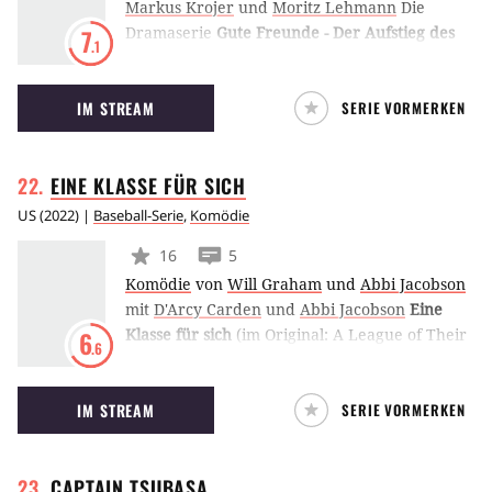
Markus Krojer
und
Moritz Lehmann
Die
Dramaserie
Gute Freunde - Der Aufstieg des
7
.1
FC Bayern
aus dem Hause RTL+ erforscht die
Erfolgsgeschichte des Fußballvereins FC
IM STREAM
SERIE VORMERKEN
Bayern München zwischen den Jahren 1965
und 1974.
EINE KLASSE FÜR
SICH
US
(
2022
) |
Baseball-Serie
,
Komödie
16
5
Komödie
von
Will Graham
und
Abbi Jacobson
mit
D'Arcy Carden
und
Abbi Jacobson
Eine
Klasse für sich
(im Original: A League of Their
6
.6
Own) ist eine Serienadaption des
gleichnamigen Films aus dem Jahr 1992. Die
IM STREAM
SERIE VORMERKEN
Serie von Amazon Prime Video folgt den
Geschichten der Teammitglieder einer
weiblichen Baseball-Mannschaft, die in den
CAPTAIN
TSUBASA
1940er Jahren um ihren Fortbestand kämpfen