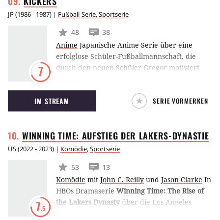
KICKERS
JP
(
1986 - 1987
) |
Fußball-Serie
,
Sportserie
48
38
Anime
Japanische Anime-Serie über eine
erfolglose Schüler-Fußballmannschaft, die
durch den neuen Schüler Gregor motiviert
7
wird und nach und nach erste Erfolge
erreicht. Dabei legt die Serie auch Wert auf
IM STREAM
SERIE VORMERKEN
Handlungen außerhalb des Fußballplatzes
und verliert sich nicht in ewigen Match-
Schilderungen und übermenschlichen
WINNING TIME: AUFSTIEG DER
LAKERS-DYNASTIE
Aktionen auf dem Platz.
US
(
2022 - 2023
) |
Komödie
,
Sportserie
53
13
Komödie
mit
John C. Reilly
und
Jason Clarke
In
HBOs Dramaserie
Winning Time: The Rise of
the Lakers Dynasty
über die Los Angeles
7
.5
Lakers im Jahr 1980 verkörpert John C. Reilly