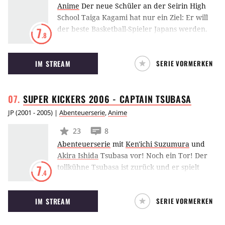
Anime
Der neue Schüler an der Seirin High
School Taiga Kagami hat nur ein Ziel: Er will
der beste Basketball-Spieler Japans werden.
7
.8
Um dieses Ziel zu erreichen muss er sich den
legendären Spielern aus dem “Generation of
IM STREAM
SERIE VORMERKEN
Miracles”-Basketball-Team stellen.
Unterstützung erhält der Hüne dabei vom
geheimen sechsten Mann dieser
SUPER KICKERS 2006 - CAPTAIN
TSUBASA
unschlagbaren Generation – Tetsuya Kuroko.
JP
(
2001 - 2005
) |
Abenteuerserie
,
Anime
23
8
Abenteuerserie
mit
Ken'ichi Suzumura
und
Akira Ishida
Tsubasa vor! Noch ein Tor! Der
tollkühne Tsubasa ist zurück und er spielt
7
.4
besser Fußball als je zuvor! Mittlerweile ist er
ein gefeierter Profikicker in seiner neuen
IM STREAM
SERIE VORMERKEN
Heimat Brasilien und plant, in Zukunft für
einen Verein in Europa zu spielen.