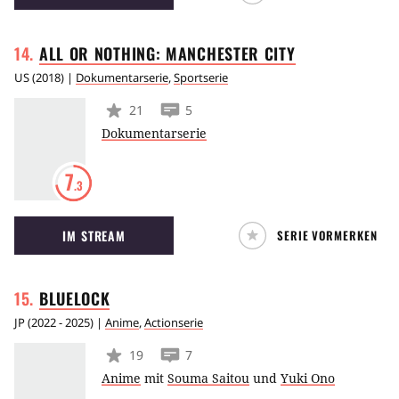
japanischer Grundschüler, der im Fußballspiel
seine große Passion entdeckt. Als
ALL OR NOTHING: MANCHESTER
CITY
leidenschaftlicher Spieler engagiert er sich in
seiner Mannschaft und versucht mit selbiger
US
(
2018
) |
Dokumentarserie
,
Sportserie
sämtliche Spiele zu gewinnen.
21
5
Dokumentarserie
7
.3
IM STREAM
SERIE VORMERKEN
BLUELOCK
JP
(
2022 - 2025
) |
Anime
,
Actionserie
19
7
Anime
mit
Souma Saitou
und
Yuki Ono