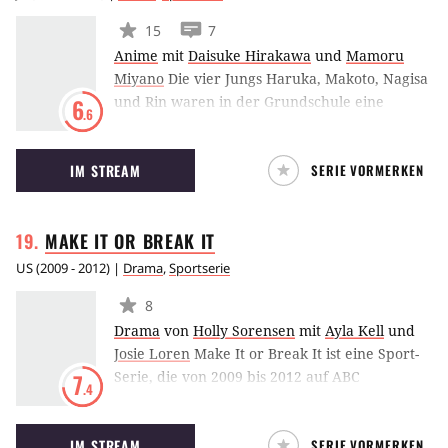
15
7
Anime
mit
Daisuke Hirakawa
und
Mamoru
Miyano
Die vier Jungs Haruka, Makoto, Nagisa
und Rin waren in der Grundschule eine
6
.6
erfolgreiche Schwimmstaffel - bis Rin nach
Australien geht, um dort eine Schwimmschule
IM STREAM
SERIE VORMERKEN
zu besuchen. Als die anderen drei auf die
Oberschule gehen, kehrt Rin wieder zurück,
allerdings auf eine andere Schule als sie - und
MAKE IT OR BREAK
IT
er scheint sich sehr verändert zu haben.
Haruka, Makoto und Nagisa beschließen, an
US
(
2009 - 2012
) |
Drama
,
Sportserie
ihrer neuen Schule einen eigenen
8
Schwimmclub zu gründen.
Drama
von
Holly Sorensen
mit
Ayla Kell
und
Josie Loren
Make It or Break It ist eine Sport-
Serie, die von 2009 bis 2012 auf ABC
7
.4
ausgestrahlt wurde.
IM STREAM
SERIE VORMERKEN