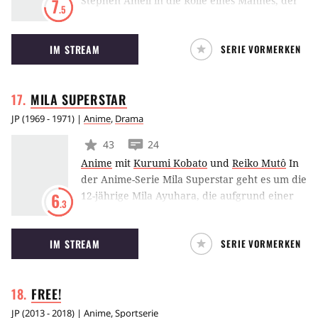
Stephen Amell in die Rolle eines Mannes, der
7
.5
mit seinem Bruder um die Leitung des
familienbetriebenen Wrestling-Promotions-
IM STREAM
SERIE VORMERKEN
Unternehmens seines Vaters rivalisiert. Die
Serie startete im August 2021 bei Starz und
Starzplay.
MILA
SUPERSTAR
JP
(
1969 - 1971
) |
Anime
,
Drama
43
24
Anime
mit
Kurumi Kobato
und
Reiko Mutô
In
der Anime-Serie Mila Superstar geht es um die
12-jährige Mila Ayuhara, die aufgrund einer
6
.3
Lungenkrankheit von Tokio nach Fujimi
ziehen muss. An ihrer neuen Schule, der
IM STREAM
SERIE VORMERKEN
Fujimi Junior Highschool, spielt sie im
Volleyball-Team. Volleyball ist ihr Leben und
mit Ehrgeiz und Disziplin versucht sie sich an
FREE!
die Spitze zu kämpfen.
JP
(
2013 - 2018
) |
Anime
,
Sportserie