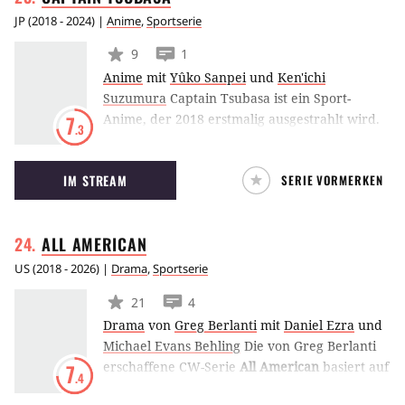
muss.
JP
(
2018 - 2024
) |
Anime
,
Sportserie
9
1
Anime
mit
Yûko Sanpei
und
Ken'ichi
Suzumura
Captain Tsubasa ist ein Sport-
Anime, der 2018 erstmalig ausgestrahlt wird.
7
.3
Er basiert auf dem Manga von Yôichi
Takahashi, dessen erste Adaption 1983
IM STREAM
SERIE VORMERKEN
erfolgte und die in Deutschland unter dem
Titel Die tollen Fußballstars veröffentlicht
wurde. So wie der Anime von 1983 wird auch
ALL
AMERICAN
Captain Tsubasa den Manga vom ersten
Kapitel an umsetzen.
US
(
2018 - 2026
) |
Drama
,
Sportserie
21
4
Drama
von
Greg Berlanti
mit
Daniel Ezra
und
Michael Evans Behling
Die von Greg Berlanti
erschaffene CW-Serie
All American
basiert auf
7
.4
dem Werdegang des Profi-Footballspielers