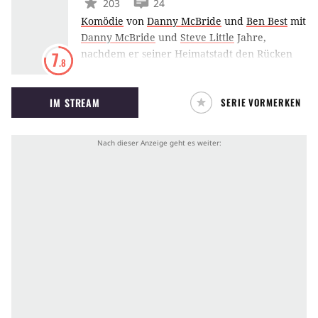
203
24
Komödie
von
Danny McBride
und
Ben Best
mit
Danny McBride
und
Steve Little
Jahre,
nachdem er seiner Heimatstadt den Rücken
7
.8
zugewandt hatte, kehrt ein ausgebrannter
Major Legue-Baseballplayer zurück, um an
IM STREAM
SERIE VORMERKEN
seiner alten Schule Sport zu unterrichten.