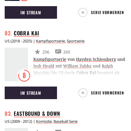
und dem gleichnamigen Film basiert. Sie spielt
IM STREAM
SERIE VORMERKEN
in der amerikanischen Kleinstadt Dillon in
Texas, in der Football das ganze Leben ist.
COBRA
KAI
US
(
2018 - 2025
) |
Kampfsportserie
,
Sportserie
206
260
Kampfsportserie
von
Hayden Schlossberg
und
Josh Heald
mit
William Zabka
und
Ralph
Macchio
Die US-Serie
Cobra Kai
fungiert als
8
Fortsetzung der Karate Kid-Filme. Daniel
LaRusso (Ralph Maccio) und dessen einstiger
IM STREAM
SERIE VORMERKEN
Rivale Johnny Lawrence (William Zabka)
kehren zurück und lassen die Fehde zwischen
Cobra Kai und dem Miyagi-do wieder
EASTBOUND &
DOWN
aufleben.
US
(
2009 - 2012
) |
Komödie
,
Baseball-Serie