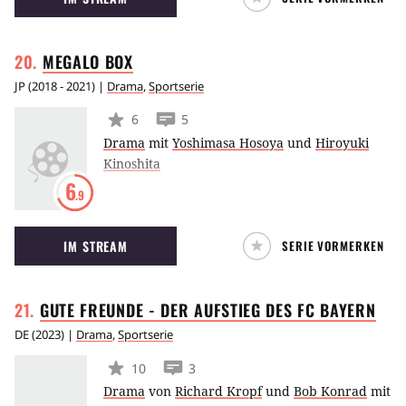
MEGALO
BOX
JP
(
2018 - 2021
) |
Drama
,
Sportserie
6
5
Drama
mit
Yoshimasa Hosoya
und
Hiroyuki
Kinoshita
6
.9
IM STREAM
SERIE VORMERKEN
GUTE FREUNDE - DER AUFSTIEG DES FC
BAYERN
DE
(
2023
) |
Drama
,
Sportserie
10
3
Drama
von
Richard Kropf
und
Bob Konrad
mit