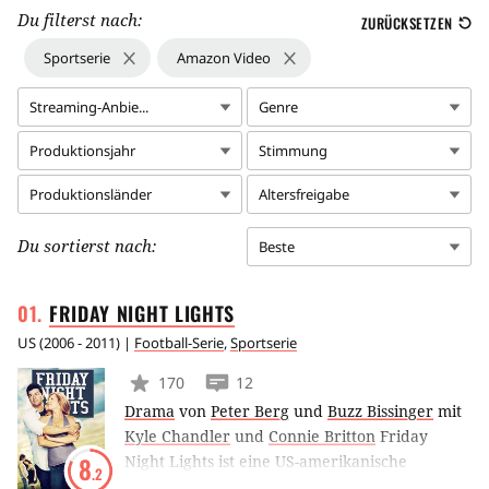
Du filterst nach:
ZURÜCKSETZEN
Sportserie
Amazon Video
Streaming-Anbie...
Genre
Produktionsjahr
Stimmung
Produktionsländer
Altersfreigabe
Du sortierst nach:
Beste
FRIDAY NIGHT
LIGHTS
US
(
2006 - 2011
) |
Football-Serie
,
Sportserie
170
12
Drama
von
Peter Berg
und
Buzz Bissinger
mit
Kyle Chandler
und
Connie Britton
Friday
Night Lights ist eine US-amerikanische
8
.2
Fernsehserie, die auf dem gleichnamigen Buch