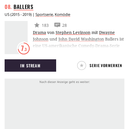
BALLERS
US
(
2015 - 2019
) |
Sportserie
,
Komödie
183
28
Drama
von
Stephen Levinson
mit
Dwayne
Johnson
und
John David Washington
Ballers ist
eine US-amerikanische Comedy-Drama-Serie
7
.3
aus dem Hause HBO. Dwayne ‘The Rock’
Johnson verkörpert darin einen
IM STREAM
SERIE VORMERKEN
Footballspieler namens Spencer Strassmore,
der sich im Ruhestand befindet. Ballers wurde
von Steve Levinson kreiert.