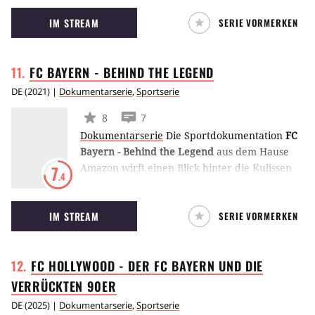
Jerry Buss, den legendären Besitzer der Los
IM STREAM
SERIE VORMERKEN
Angeles Lakers. Buss machte aus den Lakers
das dominierende Team der Achtziger Jahre.
FC BAYERN - BEHIND THE
LEGEND
DE
(
2021
) |
Dokumentarserie
,
Sportserie
8
7
Dokumentarserie
Die Sportdokumentation
FC
Bayern - Behind the Legend
aus dem Hause
Amazon wirft einen Blick hinter die Kulissen
7
.4
der Münchener Fußballmannschaft und
begleitet die Spieler nach ihrem Sieg im
IM STREAM
SERIE VORMERKEN
Champions League-Finale 2020. Die 6-teilige
Doku erschien am 2. November 2021 bei
Amazon Prime Video. (MW)
FC HOLLYWOOD - DER FC BAYERN UND DIE
VERRÜCKTEN
90ER
DE
(
2025
) |
Dokumentarserie
,
Sportserie