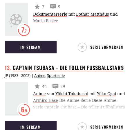
7
9
Dokumentarserie
mit
Lothar Matthäus
und
Mario Basler
7
.7
IM STREAM
SERIE VORMERKEN
CAPTAIN TSUBASA - DIE TOLLEN
FUSSBALLSTARS
JP
(
1983 - 2002
) |
Anime
,
Sportserie
44
29
Anime
von
Yôichi Takahashi
mit
Yôko Ogai
und
Arihiro Hase
Die Anime-Serie Diese Anime-
Serie Captain Tsubasa – Die tollen Fußballstars
6
.9
basiert auf den gleichnamigen Mangas aus der
Feder von Yoichi Takahashi. Die Hauptfigur
IM STREAM
SERIE VORMERKEN
der Serie ist Tsubasa Ohzora. Er ist ein