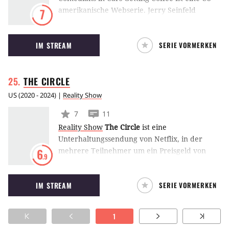
amerikanische Webserie. Jerry Seinfeld
7
fungiert als Host.
IM STREAM
SERIE VORMERKEN
THE
CIRCLE
US
(
2020 - 2024
) |
Reality Show
7
11
Reality Show
The Circle
ist eine
Unterhaltungssendung von Netflix, in der
mehrere Teilnehmer um ein Preisgeld von
6
.9
100.000 Dollar antreten. Jeder von ihnen lebt
abgeschottet in einem Apartment und
IM STREAM
SERIE VORMERKEN
kommuniziert nur durch die Onlineplattform
The Circle. Durch die App bewerten sie sich
gegenseitig. Das beliebteste Profil gewinnt.
1
(MW)