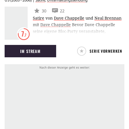
US
(
2003 - 2006
) |
Satire
,
Unterhaltungssendung
30
22
Satire
von
Dave Chappelle
und
Neal Brennan
mit
Dave Chappelle
Bevor Dave Chappelle
seine eigene Bloc-Party veranstaltete,
7
.7
zeichnete er sich als Moderator verantwortlich
für die nach ihm benannte Show. In Dave
IM STREAM
SERIE VORMERKEN
Chappelle’s Show spielt er in sämtlichen
Sketchen mit, die sich immer in ironischer
Weise mit dem Zusammenleben der weißen
und schwarzen Bevölkerung in den USA
auseinandersetzen. Dave Chappelle’s Show
brachte es zwischen 2003 und 2006 auf 33
Folgen.