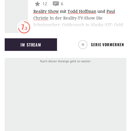
12
6
Reality Show
mit
Todd Hoffman
und
Paul
Christie
In der Reality-TV-Show Die
Schatzsucher: Goldrausch in Alaska (OT: Gold
7
.3
Rush Alaska) kehrt das Goldfieber zurück in
die Herzen von sechs Männern, die in der
IM STREAM
SERIE VORMERKEN
Wildnis von Alaska nach wertvollen
Übergangsmetall suchen. Fortan wird eine
verlassene Claim in der Nähe der kanadischen
Grenze zum neuen Zuhause von Todd
Hoffman und seiner Gefolgschaft. Dort hoffen
die abgehärteten Recken auf ein großes
Goldvorkommen zu stoßen.