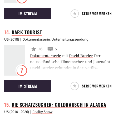
Richtwert verstanden. Adrenaline Circle
könnte ein weiterer Name für Nitro Circus
IM STREAM
SERIE VORMERKEN
sein - denn dass Adrenalin durch den Körper
von Travis Pastrana und sein Team zirkuliert,
ist Grundvoraussetzung für das schadlose
DARK
TOURIST
Überstehen der waghalsigen Stunts in
verschiedenen Disziplinen wie Dirt- oder
US
(
2018
) |
Dokumentarserie
,
Unterhaltungssendung
Basejumping.
26
5
Dokumentarserie
mit
David Farrier
Der
neuseeländische Filmemacher und Journalist
David Farrier erkundet in der Netflix-
7
Dokuserie
Dark Tourist
ungewöhnliche und oft
auch recht makabere Orte. (AH)
IM STREAM
SERIE VORMERKEN
DIE SCHATZSUCHER: GOLDRAUSCH IN
ALASKA
US
(
2010 - 2026
) |
Reality Show