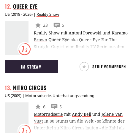
QUEER
EYE
US
(
2018 - 2026
) |
Reality Show
23
5
Reality Show
mit
Antoni Porowski
und
Karamo
Brown
Queer Eye
aka Queer Eye For The
Straight Guy ist eine Reality-TV-Serie aus dem
7
.2
Hause Netflix, die auf dem gleichnamigen
Originalserie basiert, die von 2003 bis 2007 auf
IM STREAM
SERIE VORMERKEN
Bravo ausgestrahlt wurde. Netflix hat eine
neue Truppe der Fab Five
zusammengetrommelt, die alles daran setzt,
NITRO
CIRCUS
um Amerika wieder fabelhaft zu machen.
US
(
2009
) |
Motorradserie
,
Unterhaltungssendung
6
5
Motorradserie
mit
Andy Bell
und
Jolene Van
Vugt
In 80 Stunts um die Welt - so könnte der
Untertitel zu Nitro Circus lauten - die Zahl als
7
.2