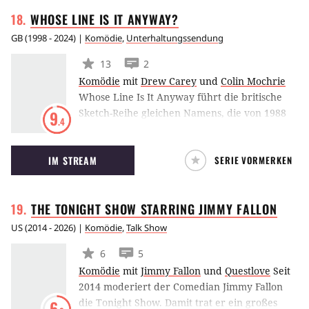
WHOSE LINE IS IT
ANYWAY?
GB
(
1998 - 2024
) |
Komödie
,
Unterhaltungssendung
13
2
Komödie
mit
Drew Carey
und
Colin Mochrie
Whose Line Is It Anyway führt die britische
Sketch-Reihe gleichen Namens, die von 1988
9
.4
bis 1998 lief, fort. Auch viele der Comedians
machten wieder mit. In der Show müssen
IM STREAM
SERIE VORMERKEN
berühmte Comedians auf der Bühne
improvisieren und Informationen, die sie
gerade erst erhalten, in Sketche umwandeln.
THE TONIGHT SHOW STARRING JIMMY
FALLON
US
(
2014 - 2026
) |
Komödie
,
Talk Show
6
5
Komödie
mit
Jimmy Fallon
und
Questlove
Seit
2014 moderiert der Comedian Jimmy Fallon
die Tonight Show. Damit trat er ein großes
6