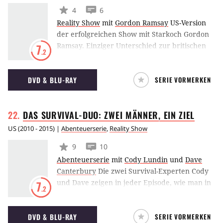
4
6
Reality Show
mit
Gordon Ramsay
US-Version
der erfolgreichen Show mit Starkoch Gordon
Ramsay. Einziger Unterschied zur britischen
7
.2
Variante: Ramsay hilft, logischerweise,
Restaurants in den Vereinigten Staaten und
DVD & BLU-RAY
SERIE VORMERKEN
nicht in Großbritannien. Seine Ansprachen
sind aber auch im Land der Burger und Hot
Dogs direkt und schonungslos.
DAS SURVIVAL-DUO: ZWEI MÄNNER, EIN
ZIEL
US
(
2010 - 2015
) |
Abenteuerserie
,
Reality Show
9
10
Abenteuerserie
mit
Cody Lundin
und
Dave
Canterbury
Die zwei Survival-Experten Cody
und Dave zeigen in jeder Episode, wie man in
7
.2
einer Ausnahmesituation in der freien Natur
überleben kann. Innerhalb von einigen Tagen
DVD & BLU-RAY
SERIE VORMERKEN
müssen sie in die Zivilisation zurückgefunden