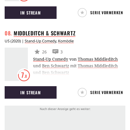
Mentalität seiner Einwohner kennenzulernen
IM STREAM
SERIE VORMERKEN
und zu verstehen. (RL)
MIDDLEDITCH &
SCHWARTZ
US
(
2020
) |
Stand-Up Comedy
,
Komödie
26
3
Stand-Up Comedy
von
Thomas Middleditch
und
Ben Schwartz
mit
Thomas Middleditch
und
Ben Schwartz
7
.8
IM STREAM
SERIE VORMERKEN