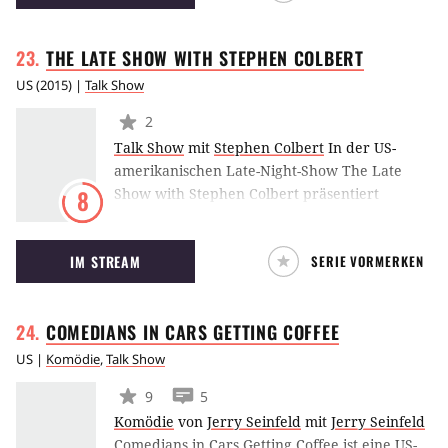
haben.
THE LATE SHOW WITH STEPHEN
COLBERT
US
(
2015
) |
Talk Show
2
Talk Show
mit
Stephen Colbert
In der US-
amerikanischen Late-Night-Show The Late
Show with Stephen Colbert präsentiert
8
Schauspieler und Moderator Stephen Colbert
jeden Abend um 23:35 im US-TV interessante
IM STREAM
SERIE VORMERKEN
und witzige News der Woche. Nach einem
kurzen Stand-Up-Auftritt zu Beginn jeder
Show folgen Einspieler, Clips und Interviews
COMEDIANS IN CARS GETTING
COFFEE
mit prominenten Gästen. Begleitet wird das
ganze von der Haus-Band Stay Human.
Seit
US
|
Komödie
,
Talk Show
2015 moderiert Stephen Colbert die Late-
9
5
Night-Show in der Nachfolge von David
Komödie
von
Jerry Seinfeld
mit
Jerry Seinfeld
Letterman.
Comedians in Cars Getting Coffee ist eine US-