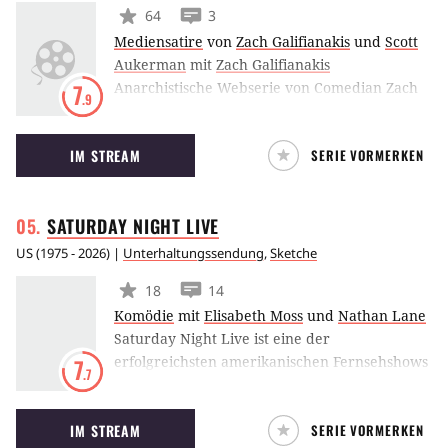
64
3
Mediensatire
von
Zach Galifianakis
und
Scott
Aukerman
mit
Zach Galifianakis
Anarchistische Webserie von Comedian Zach
7
.9
Galafianakis, der bei Funny or Die in
regelmäßigen Abständen Interviews mit
IM STREAM
SERIE VORMERKEN
Schauspielkollegen wie Bruce Willis, Natalie
Portman oder Steve Carell inszeniert.
SATURDAY NIGHT
LIVE
US
(
1975 - 2026
) |
Unterhaltungssendung
,
Sketche
18
14
Komödie
mit
Elisabeth Moss
und
Nathan Lane
Saturday Night Live ist eine der
erfolgreichsten amerikanischen Fernsehshows
7
.7
und seit über 35 Jahren auf dem Sender NBC
beheimatet. Die Show ist eine Mischung aus
IM STREAM
SERIE VORMERKEN
Stand-Up-Comedy, musikalischen Einlagen und