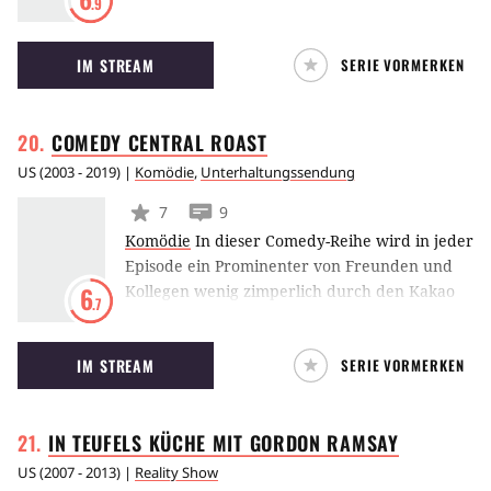
.9
Erbe an, denn zuvor waren Late-Night-Größen
wie Johnny Carson und Jay Leno Gastgeber
IM STREAM
SERIE VORMERKEN
der Sendung.
COMEDY CENTRAL
ROAST
US
(
2003 - 2019
) |
Komödie
,
Unterhaltungssendung
7
9
Komödie
In dieser Comedy-Reihe wird in jeder
Episode ein Prominenter von Freunden und
Kollegen wenig zimperlich durch den Kakao
6
.7
gezogen. Zwischen 1998 und 2002 produzierte
Comedy Central die "Roasts" des New York
IM STREAM
SERIE VORMERKEN
Friars' Club, ab 2003 begann der Sender,
eigene Folgen in gleichem Stil zu machen.
Bisher wurden u.a. Pamela Anderson, William
IN TEUFELS KÜCHE MIT GORDON
RAMSAY
Shatner und David Hasselhoff ordentlich
vorgeführt.
US
(
2007 - 2013
) |
Reality Show