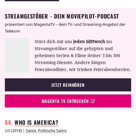
Sketchen. Neben zahlreichen Stars, welche
auch als Gastgeber der Show auftreten, gilt
STREAMGESTÖBER - DEIN MOVIEPILOT-PODCAST
die Show auch als Talentschmiede für
Nachwuchs-Komiker. Einige der Sketche
präsentiert von MagentaTV – dem TV- und Streaming-Angebot der
wurden auch als Filme adaptiert.
Telekom
Stürz dich mit uns
jeden Mittwoch
ins
Streamgestöber auf die gehypten und
geheimen Serien & Filme deiner 3 bis 300
Streaming-Dienste. Andere bingen
Feierabendbier, wir trinken Feierabendserien.
JETZT REINHÖREN
MAGENTA TV ENTDECKEN
WHO IS
AMERICA?
US
(
2018
) |
Satire
,
Politische Satire