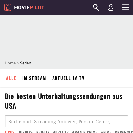
Home
Serien
ALLE
IM STREAM
AKTUELL IM TV
Die besten Unterhaltungssendungen aus
USA
TIPPS:
DISNEY+
NETFLIX
APPLE TV
AMAZON PRIME
ANIME
KRIMI-SER