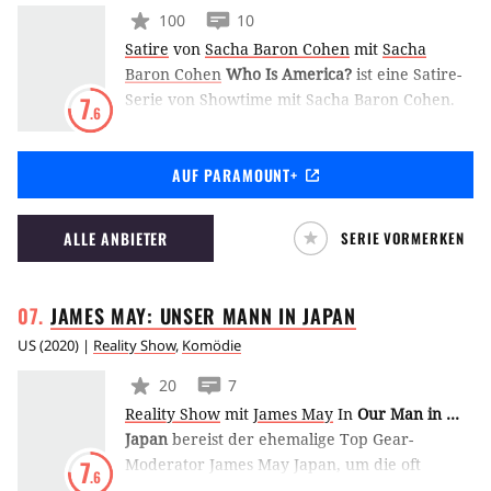
100
10
Satire
von
Sacha Baron Cohen
mit
Sacha
Baron Cohen
Who Is America?
ist eine Satire-
Serie von Showtime mit Sacha Baron Cohen.
7
.6
Der Sender hielt sich bis kurz vorm Start mit
Infos zurück und verriet bei der Ankündigung
AUF PARAMOUNT+
nur, was er alles nicht zeigen durfte, wobei er
sie sie als "vielleicht gefährlichste Show in der
Fernsehgeschichte" beschrieb. Dass Sacha
ALLE ANBIETER
SERIE VORMERKEN
Baron Cohen dabei ist, wurde erst später
durch Plakate und einen von ihm
veröffentlichten Teaser bekannt. (SW)
JAMES MAY: UNSER MANN IN
JAPAN
US
(
2020
) |
Reality Show
,
Komödie
20
7
Reality Show
mit
James May
In
Our Man in …
Japan
bereist der ehemalige Top Gear-
Moderator James May Japan, um die oft
7
.6
unzugänglich erscheinende Kultur und