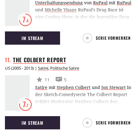
Unterhaltungssendung
von
RuPaul
mit
RuPaul
und
Michelle Visage
RuPaul's Drag Race ist
eine Casting-Show, in der die legendäre Drag
7
.4
Queen RuPaul in jeder Staffel die nächste
beste Drag Queen Americas sucht.
IM STREAM
SERIE VORMERKEN
THE COLBERT
REPORT
US
(
2005 - 2013
) |
Satire
,
Politische Satire
11
5
Satire
mit
Stephen Colbert
und
Jon Stewart
In
der Sketch-Comedyserie The Colbert Report
erklärt Moderator Stephen Colbert den
7
.7
Zuschauern seine eigene Meinung zu den
täglich neuen News. Er mimt dabei einen
IM STREAM
SERIE VORMERKEN
überzogen ignoranten Moderator, der
verschiedene Gäste zu sich einlädt.