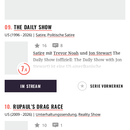
THE DAILY
SHOW
US
(
1996 - 2026
) |
Satire
,
Politische Satire
16
8
Satire
mit
Trevor Noah
und
Jon Stewart
The
Daily Show (offiziell: The Daily Show with Jon
Stewart) ist eine US-amerikanische
7
.4
Nachrichtensatire. Moderiert wurde die Show
von 1996 bis Dezember 1998 von Craig
IM STREAM
SERIE VORMERKEN
Kilborn, seit 1999 ist Jon Stewart der Host.
RUPAUL'S DRAG
RACE
US
(
2009 - 2026
) |
Unterhaltungssendung
,
Reality Show
10
1