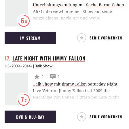
Unterhaltungssendung
mit
Sacha Baron Cohen
Ali G interviewt in seiner Show auf seine
ganze eigene, navie Art und Weise
6
.8
ahnungslose Politker oder
Regierungsvertreter zu Themen wie
IM STREAM
SERIE VORMERKEN
Verbrechen oder Drogen. Da er diesen Dingen
nicht unbedingt abgeneigt ist, bringt er seine
Gesprächspartner oft aus der Fassung, oder
LATE NIGHT WITH JIMMY
FALLON
zumindest aus dem Tritt.
US
(
2009 - 2014
) |
Talk Show
1
1
Talk Show
mit
Jimmy Fallon
Saturday Night
Live Veteran Jimmy Fallon trat 2009 die
Nachfolge von Conan O’Brien bei Late Night
7
.2
an.
DVD & BLU-RAY
SERIE VORMERKEN