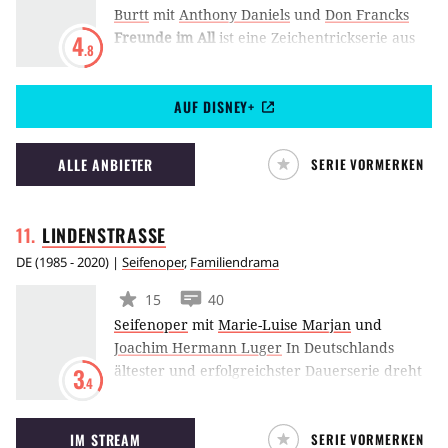
Burtt
mit
Anthony Daniels
und
Don Francks
Freunde im All
ist eine Zeichentrickserie aus
4
.8
dem Star Wars-Universums, die erstmals
zwischen 1985 und 1986 auf ABC ausgestrahlt
AUF DISNEY+
wurde. Die Handlung dreht sich um die
beliebten Roboter R2-D2 und C-3PO und ist vor
den Ereignissen von Krieg der Sterne
ALLE ANBIETER
SERIE VORMERKEN
angesiedelt. Die Serie gehört nicht zum neuen
Star Wars-Kanon, sondern ist Teil der
Legends-Timeline. (MH)
LINDENSTRASSE
DE
(
1985 - 2020
) |
Seifenoper
,
Familiendrama
15
40
Seifenoper
mit
Marie-Luise Marjan
und
Joachim Hermann Luger
In Deutschlands
ältester und erfolgreichster Dauerserie dreht
3
.4
sich alles um die Lindenstraße, eine typisch
Münchener Straße mit Mietshäusern, Café,
IM STREAM
SERIE VORMERKEN
Arztpraxis, Supermarkt, Reisebüro und