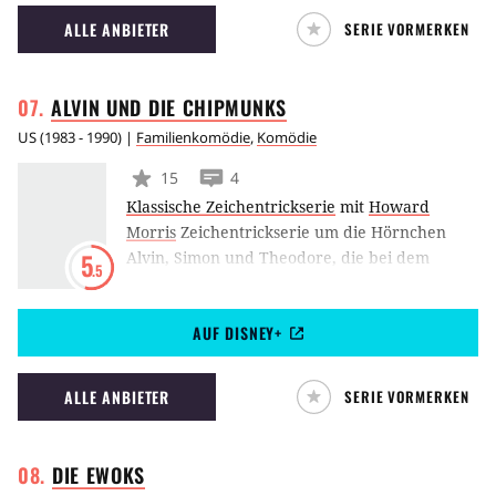
Stadtteil St. Pauli. Seit der fünften Staffel
ALLE ANBIETER
SERIE VORMERKEN
ermittelt Jan Fedder als Dirk Matthies und gilt
als echte Kiez-Legende.
ALVIN UND DIE
CHIPMUNKS
US
(
1983 - 1990
) |
Familienkomödie
,
Komödie
15
4
Klassische Zeichentrickserie
mit
Howard
Morris
Zeichentrickserie um die Hörnchen
Alvin, Simon und Theodore, die bei dem
5
.5
Menschen Dave leben und dort die wildesten
Abenteuer erleben.
AUF DISNEY+
ALLE ANBIETER
SERIE VORMERKEN
DIE
EWOKS