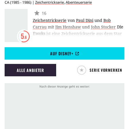
CA
(
1985 - 1986
) |
Zeichentrickserie
,
Abenteuerserie
16
Zeichentrickserie
von
Paul Dini
und
Bob
Carrau
mit
Jim Henshaw
und
John Stocker
Die
Ewoks
ist eine Zeichentrickserie aus dem Star
5
.6
Wars-Universum, die erstmals zwischen 1985
und 1986 auf ABC ausgestrahlt wurde. Die
AUF DISNEY+
Geschichte handelt von den bekannten Ewoks
und ihren zahlreichen Abenteuern auf dem
Waldmond Endor. Zeitlich gesehen spielt die
ALLE ANBIETER
SERIE VORMERKEN
Serie vor den Ereignissen von Krieg der
Sterne. Die Serie gehört nicht zum neuen Star
Wars-Kanon, sondern ist Teil der Legends-
Timeline. (MH)