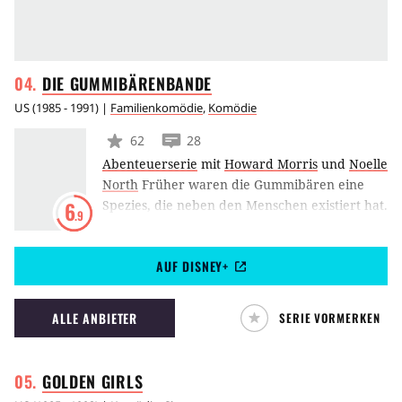
DIE
GUMMIBÄRENBANDE
US
(
1985 - 1991
) |
Familienkomödie
,
Komödie
62
28
Abenteuerserie
mit
Howard Morris
und
Noelle
North
Früher waren die Gummibären eine
Spezies, die neben den Menschen existiert hat.
6
.9
Sie hatten magische Fähigkeiten und eine
fortgeschrittene Technologie, doch
AUF DISNEY+
irgendwann flohen die Gummibären übers
Meer und ließen nur eine kleine Kolonie
zurück, damit man für eine mögliche
ALLE ANBIETER
SERIE VORMERKEN
Rückkehr eines Tages eine Anlaufstelle hätte.
Jahre später war das Wissen über die
Gummibären zu einem Mythos geworden, bis
GOLDEN
GIRLS
ein Medaillon auftauchte, das die Geschichte