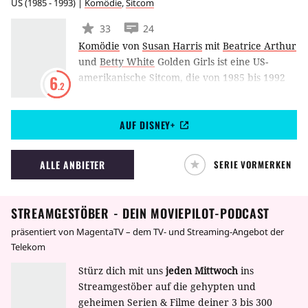
US
(
1985 - 1993
) |
Komödie
,
Sitcom
als wahr bewies.
33
24
Komödie
von
Susan Harris
mit
Beatrice Arthur
und
Betty White
Golden Girls ist eine US-
amerikanische Sitcom, die von 1985 bis 1992
6
.2
auf NBC ausgestrahlt wurde. Erdacht wurde
die Serie von Susan Harris. Im Mittelpunkt der
AUF DISNEY+
Geschichte befindet sich eine chaotische WG,
die sich aus Dorothy, Rose, Blanche und Sophia
zusammensetzt. Im Lauf der einzelnen
ALLE ANBIETER
SERIE VORMERKEN
Episoden werden die unterschiedlichsten
Themen angesprochen - angefangen bei der
Unergründlichkeit der Liebe bis hin zu
STREAMGESTÖBER - DEIN MOVIEPILOT-PODCAST
gesellschaftlichen Problemen.
präsentiert von MagentaTV – dem TV- und Streaming-Angebot der
Telekom
Stürz dich mit uns
jeden Mittwoch
ins
Streamgestöber auf die gehypten und
geheimen Serien & Filme deiner 3 bis 300