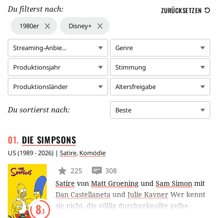
Du filterst nach:
ZURÜCKSETZEN
1980er
Disney+
Streaming-Anbie...
Genre
Produktionsjahr
Stimmung
Produktionsländer
Altersfreigabe
Du sortierst nach:
Beste
DIE
SIMPSONS
US
(
1989 - 2026
) |
Satire
,
Komödie
225
308
Satire
von
Matt Groening
und
Sam Simon
mit
Dan Castellaneta
und
Julie Kavner
Wer kennt
sie nicht, die völlig durchgeknallte gelbe
8
.1
Familie aus dem beschaulichen Springfield?!