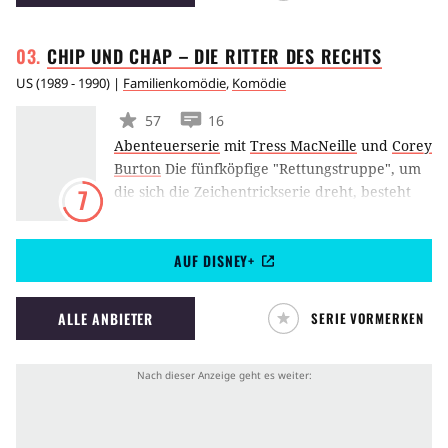
erfrischendes Bad in Talern und Kreuzern
nehmen kann.
CHIP UND CHAP – DIE RITTER DES
RECHTS
US
(
1989 - 1990
) |
Familienkomödie
,
Komödie
57
16
Abenteuerserie
mit
Tress MacNeille
und
Corey
Burton
Die fünfköpfige "Rettungstruppe", um
die sich die Zeichentrickserie dreht, besteht
7
aus den beiden Strefenhörnchen Chip & Chap,
der Maus Trixi, der australischen Muskelmaus
AUF DISNEY+
Samson und seinem besten Freund Summi,
eine grüne Fliege. Hauptfeinde des Teams sind
Gangsterboss Al Katzone, ein Kater, und
ALLE ANBIETER
SERIE VORMERKEN
Professor Norton Nimnul, ein verrückter
Wissenschaftler.