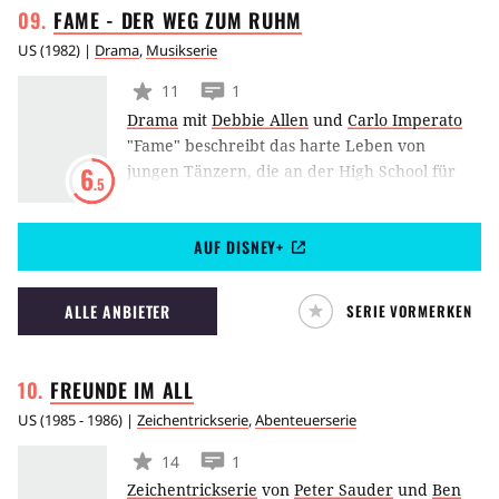
FAME - DER WEG ZUM
RUHM
US
(
1982
) |
Drama
,
Musikserie
11
1
Drama
mit
Debbie Allen
und
Carlo Imperato
"Fame" beschreibt das harte Leben von
jungen Tänzern, die an der High School für
6
.5
"Performing Arts" in New York von einer
großen Karriere und der Liebe träumen. Um
AUF DISNEY+
all ihre Träume zu verwirklichen, müssen sie
nicht nur das anstrengende Tanztraining
bestehen, sondern auch durch die harte
ALLE ANBIETER
SERIE VORMERKEN
Schule des Lebens gehen.
FREUNDE IM
ALL
US
(
1985 - 1986
) |
Zeichentrickserie
,
Abenteuerserie
14
1
Zeichentrickserie
von
Peter Sauder
und
Ben