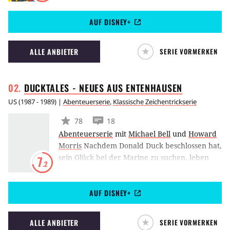
Homer, der Herr des Hauses, ist eine mehr als
AUF DISNEY+
fragwürdige Sicherheitskraft im örtlichen
Atomkraftwerk von Mr. Burns. Zusammen mit
seiner Frau Marge und den Kindern Bart, Lisa
ALLE ANBIETER
SERIE VORMERKEN
und der kleinen Maggie erleben sie seit 1989
die abgefahrensten Abenteuer.
DUCKTALES - NEUES AUS
ENTENHAUSEN
US
(
1987 - 1989
) |
Abenteuerserie
,
Klassische Zeichentrickserie
78
18
Abenteuerserie
mit
Michael Bell
und
Howard
Morris
Nachdem Donald Duck beschlossen hat,
sein Glück bei der Marine zu suchen, leben
7
.2
seine Neffen Tick, Trick und Track bei Onkel
Dagobert. Gemeinsam mit ihm und dem
AUF DISNEY+
Piloten Quack erleben die drei Kleinen viele
Abentreuer, bei denen es in der Regel darum
geht, Dagoberts Geldspeicher weiter zu füllen,
ALLE ANBIETER
SERIE VORMERKEN
damit er weiterhin tagtäglich sein