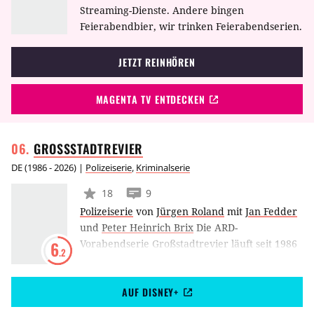
Streaming-Dienste. Andere bingen
Feierabendbier, wir trinken Feierabendserien.
JETZT REINHÖREN
MAGENTA TV ENTDECKEN
GROSSSTADTREVIER
DE
(
1986 - 2026
) |
Polizeiserie
,
Kriminalserie
18
9
Polizeiserie
von
Jürgen Roland
mit
Jan Fedder
und
Peter Heinrich Brix
Die ARD-
Vorabendserie Großstadtrevier läuft seit 1986
6
.2
im TV und gehört damit zu den langlebigsten
deutschen Fernsehserien. Die Handlung
AUF DISNEY+
schildert die alltäglichen Erlebnisse der
Beamten vom Polizeirevier im Hamburger