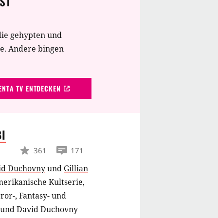
ST
die gehypten und
te. Andere bingen
NTA TV ENTDECKEN
BI
361
171
id Duchovny
und
Gillian
amerikanische Kultserie,
ror-, Fantasy- und
n und David Duchovny