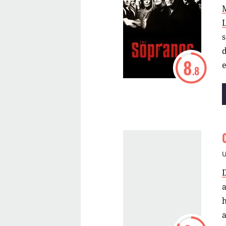
s
d
8
e
.8
m