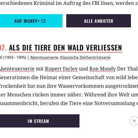
erschiedenen Kriminal im Auftrag des FBI lösen, werden s
einer größeren Verschwörung konfrontiert, die im sogena
wird.
AUF DISNEY+
ALLE ANBIETER
ALS DIE TIERE DEN WALD
VERLIESSEN
E
(
1993 - 1995
) |
Abenteuerserie
,
Klassische Zeichentrickserie
Abenteuerserie
mit
Rupert Farley
und
Ron Moody
Der Thal
Generationen die Heimat einer Gemeinschaft von wild lebe
Trockenheit hat nun ihre Wasservorkommen ausgetrocknet
der Menschen rücken immer näher. Während ihre Welt um
zusammenbricht, berufen die Tiere eine Notversammlung e
IM STREAM