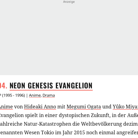
NEON GENESIS
EVANGELION
P
(
1995 - 1996
) |
Anime
,
Drama
Anime
von
Hideaki Anno
mit
Megumi Ogata
und
Yûko Miy
vangelion spielt in einer dystopischen Zukunft, in der Au
zahlreiche Natur-Katastrophen die Weltbevölkerung dezimi
enannten Wesen Tokio im Jahr 2015 noch einmal angreifen, 