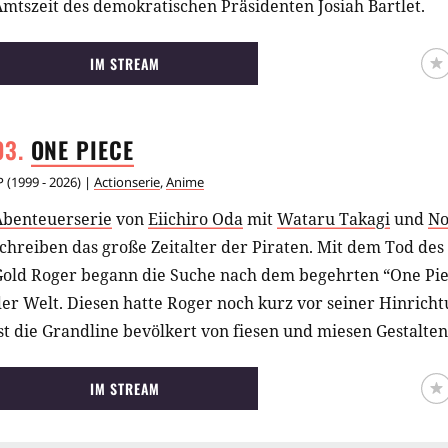
mtszeit des demokratischen Präsidenten Josiah Bartlet.
IM STREAM
ONE
PIECE
P
(
1999 - 2026
) |
Actionserie
,
Anime
Abenteuerserie
von
Eiichiro Oda
mit
Wataru Takagi
und
No
chreiben das große Zeitalter der Piraten. Mit dem Tod des
Gold Roger begann die Suche nach dem begehrten “One Pie
er Welt. Diesen hatte Roger noch kurz vor seiner Hinricht
st die Grandline bevölkert von fiesen und miesen Gestalten
Reichtum und Macht gieren.
IM STREAM