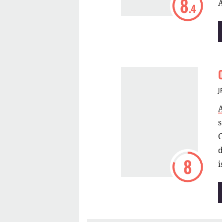
8
A
.4
J
s
d
8
i