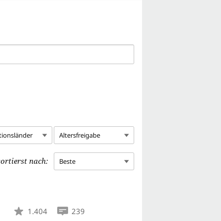
tionsländer
Altersfreigabe
ortierst nach:
Beste
1.404
239