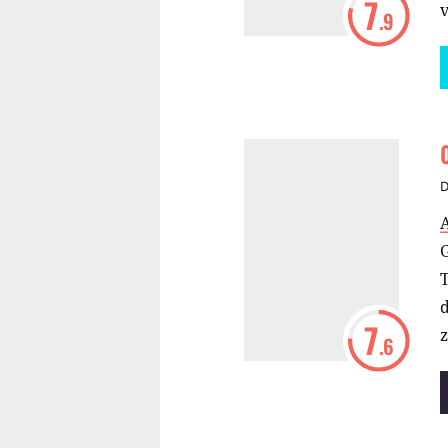
7
v
.9
D
7
.6