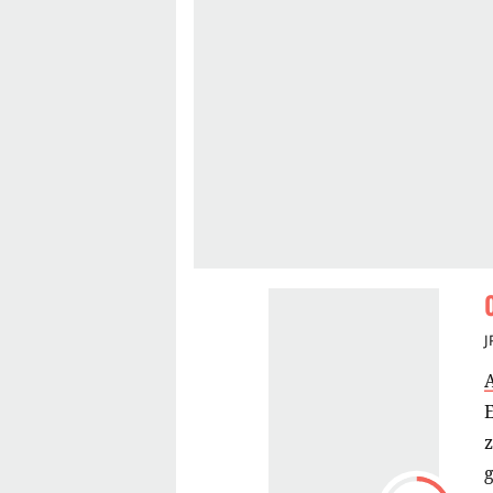
J
E
g