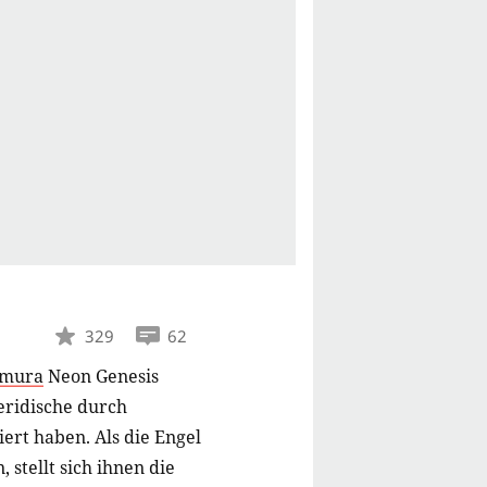
329
62
amura
Neon Genesis
ßeridische durch
ert haben. Als die Engel
stellt sich ihnen die