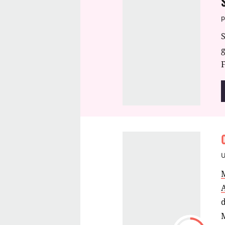
p
S
F
M
d