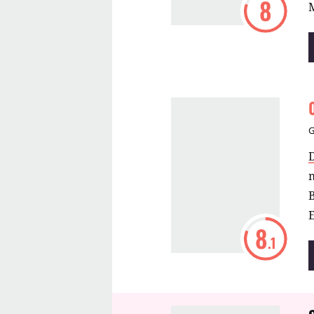
8
m
8
.1