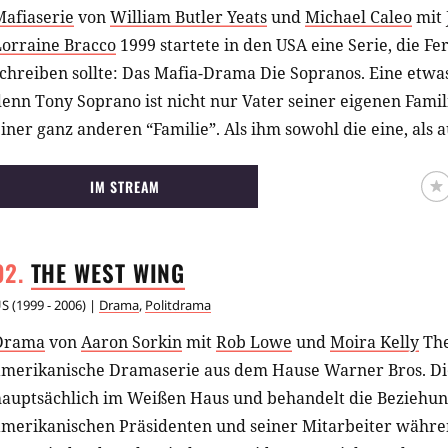
Mafiaserie
von
William Butler Yeats
und
Michael Caleo
mit
Lorraine Bracco
1999 startete in den USA eine Serie, die F
chreiben sollte: Das Mafia-Drama Die Sopranos. Eine etwa
enn Tony Soprano ist nicht nur Vater seiner eigenen Fami
iner ganz anderen “Familie”. Als ihm sowohl die eine, als 
acht, sucht er eine Psychiaterin auf.
IM STREAM
THE WEST
WING
US
(
1999 - 2006
) |
Drama
,
Politdrama
Drama
von
Aaron Sorkin
mit
Rob Lowe
und
Moira Kelly
The
amerikanische Dramaserie aus dem Hause Warner Bros. Di
hauptsächlich im Weißen Haus und behandelt die Beziehu
amerikanischen Präsidenten und seiner Mitarbeiter währen