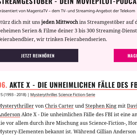
STREAMGESTÖBER - DEIN MOVIEPILOT-PODCA
räsentiert von MagentaTV – dem TV- und Streaming-Angebot der Telekom
türz dich mit uns
jeden Mittwoch
ins Streamgestöber auf 
geheimen Serien & Filme deiner 3 bis 300 Streaming-Diens
eierabendbier, wir trinken Feierabendserien.
JETZT REINHÖREN
MAGE
AKTE X - DIE UNHEIMLICHEN FÄLLE DES
F
US
(
1993 - 2018
) |
Mysterythriller
,
Science Fiction-Serie
ysterythriller
von
Chris Carter
und
Stephen King
mit
Dav
Anderson
Akte X - Die unheimlichen Fälle des FBI ist eine 
ie vor allem durch ihre Mischung aus Science-Fiction-, Hor
Mystery-Elementen bekannt ist. Während Gillian Anderso