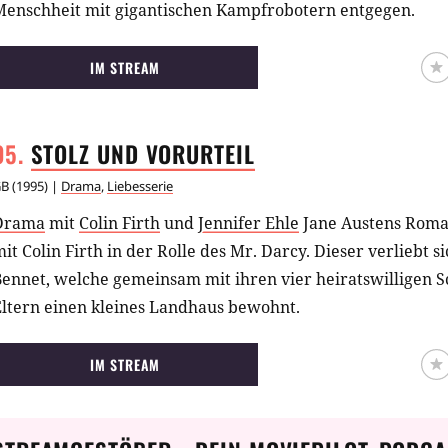
Menschheit mit gigantischen Kampfrobotern entgegen.
IM STREAM
STOLZ UND
VORURTEIL
GB
(
1995
) |
Drama
,
Liebesserie
Drama
mit
Colin Firth
und
Jennifer Ehle
Jane Austens Roman
it Colin Firth in der Rolle des Mr. Darcy. Dieser verliebt s
Bennet, welche gemeinsam mit ihren vier heiratswilligen 
Eltern einen kleines Landhaus bewohnt.
IM STREAM