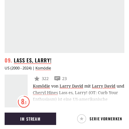
LASS ES,
LARRY!
US
(
2000 - 2024
) |
Komödie
322
23
Komödie
von
Larry David
mit
Larry David
und
Cheryl Hines
Lass es, Larry! (OT: Curb Your
Enthusiasm) ist eine US-amerikanische
8
.1
Comedy-Serie aus dem Hause HBO, die im Jahr
2000 zum ersten Mal ausgestrahlt wurde.
IM STREAM
SERIE VORMERKEN
Seinfeld-Mitbegründer Larry David spielt eine
sehr zynische Version von sich selbst, die im