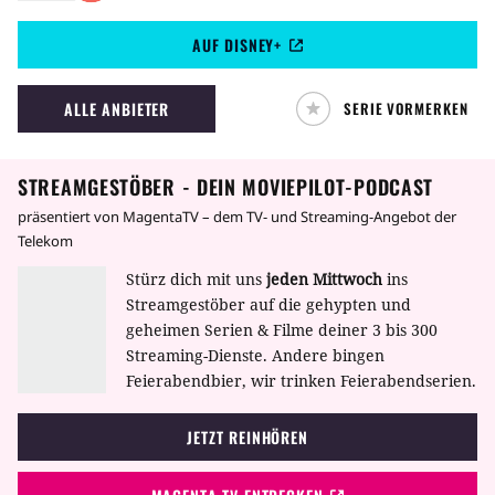
Homer, der Herr des Hauses, ist eine mehr als
AUF DISNEY+
fragwürdige Sicherheitskraft im örtlichen
Atomkraftwerk von Mr. Burns. Zusammen mit
seiner Frau Marge und den Kindern Bart, Lisa
ALLE ANBIETER
SERIE VORMERKEN
und der kleinen Maggie erleben sie seit 1989
die abgefahrensten Abenteuer.
STREAMGESTÖBER - DEIN MOVIEPILOT-PODCAST
präsentiert von MagentaTV – dem TV- und Streaming-Angebot der
Telekom
Stürz dich mit uns
jeden Mittwoch
ins
Streamgestöber auf die gehypten und
geheimen Serien & Filme deiner 3 bis 300
Streaming-Dienste. Andere bingen
Feierabendbier, wir trinken Feierabendserien.
JETZT REINHÖREN