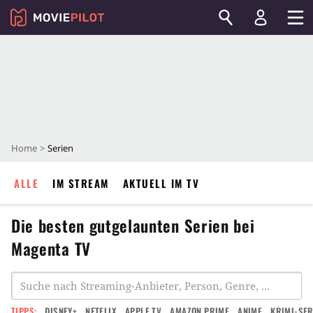
Home
Serien
ALLE
IM STREAM
AKTUELL IM TV
Die besten gutgelaunten Serien bei
Magenta TV
TIPPS:
DISNEY+
NETFLIX
APPLE TV
AMAZON PRIME
ANIME
KRIMI-SER