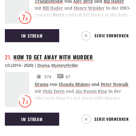
Tragikomödie
von
Alec Berg
und
Bill Hader
mit
Bill Hader
und
Henry Winkler
In der HBO-
Comedy
Barry
schlüpft Bill Hader in die Rolle
7
.6
des titelgebenden Ex-Marine, der sich nach
seiner Karriere beim Militär als Profikiller
IM STREAM
SERIE VORMERKEN
verdingen muss, um über die Runden zu
kommen. Dabei würde er am liebsten einfach
nur seine Passion als Schauspieler ausleben.
HOW TO GET AWAY WITH
MURDER
US
(
2014 - 2020
) |
Drama
,
Mysterythriller
374
87
Drama
von
Shonda Rhimes
und
Peter Nowalk
mit
Viola Davis
und
Aja Naomi King
In der
ABC-Serie How To Get Away with Murder
7
.5
schlüpft Viola Davis in die Rolle einer
geheimnisvollen Professorin namens Annalise
IM STREAM
SERIE VORMERKEN
Keating, die zudem einem Job als
Strafverteidigerin nachgeht. Annalise ist sehr
manipultiv und weiß von dieser Fähigkeit