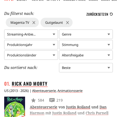
Du filterst nach:
ZURÜCKSETZEN
Magenta TV
Gutgelaunt
Streaming-Anbie...
Genre
Produktionsjahr
Stimmung
Produktionsländer
Altersfreigabe
Du sortierst nach:
Beste
RICK AND
MORTY
US
(
2013 - 2026
) |
Abenteuerserie
,
Animationsserie
584
219
Abenteuerserie
von
Justin Roiland
und
Dan
Harmon
mit
Justin Roiland
und
Chris Parnell