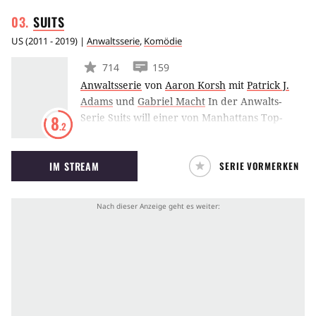
SUITS
US
(
2011 - 2019
) |
Anwaltsserie
,
Komödie
714
159
Anwaltsserie
von
Aaron Korsh
mit
Patrick J.
Adams
und
Gabriel Macht
In der Anwalts-
Serie Suits will einer von Manhattans Top-
8
.2
Unternehmensanwälten einen neuen Partner
engagieren. Seine Wahl fällt ausgerechnet auf
IM STREAM
SERIE VORMERKEN
einen brillanten, aber unmotivierten College-
Abbrecher.