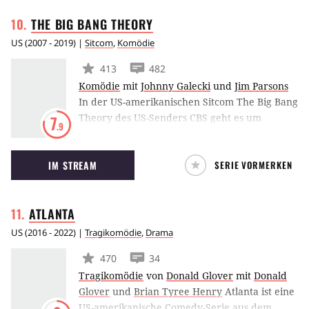
Geld schwimmt, in Los Angeles lebt und der
THE BIG BANG
THEORY
Menschen um sich herum überdrüssig
geworden ist.
US
(
2007 - 2019
) |
Sitcom
,
Komödie
413
482
Komödie
mit
Johnny Galecki
und
Jim Parsons
In der US-amerikanischen Sitcom The Big Bang
Theory des US-Senders CBS geht es um
7
.9
Leonard und Sheldon, zwei ausgezeichnete
Physiker, die sich lieber mit Elementarteilchen
IM STREAM
SERIE VORMERKEN
als mit dem anderen Geschlecht befassen.
Daher ist es auch kein Problem, dass die
beiden in einer Mietswohnung in einer
ATLANTA
Wohngemeinschaft zusammenleben. Als
gegenüber die hübsche, blonde Penny
US
(
2016 - 2022
) |
Tragikomödie
,
Drama
einzieht, sind die Jungs begeistert.
470
34
Tragikomödie
von
Donald Glover
mit
Donald
Glover
und
Brian Tyree Henry
Atlanta ist eine
US-amerikanische Comedy-Serie aus dem