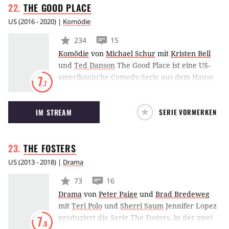
THE GOOD
PLACE
sowohl vor Gericht als auch vor ihren
Studenten geschickt Gebrauch zu machen.
US
(
2016 - 2020
) |
Komödie
234
15
Komödie
von
Michael Schur
mit
Kristen Bell
und
Ted Danson
The Good Place ist eine US-
amerikanische Comedy-Serie aus dem Hause
7
.7
NBC. Veronica Mars-Star Kristen Bell schlüpft
in die Rolle einer jungen Frau, die auf
IM STREAM
SERIE VORMERKEN
tragische Weise aus dem Leben scheidet und
daraufhin in den Himmel kommt - nur, um
festzustellen, dass sie dort offensichtlich nicht
THE
FOSTERS
erwünscht ist. Kreiert wurde die Serie von
Parks & Recreation-Schöpfer Michael Schur.
US
(
2013 - 2018
) |
Drama
73
16
Drama
von
Peter Paige
und
Brad Bredeweg
mit
Teri Polo
und
Sherri Saum
Jennifer Lopez
produziert die Serie The Fosters, in der zwei
7
.8