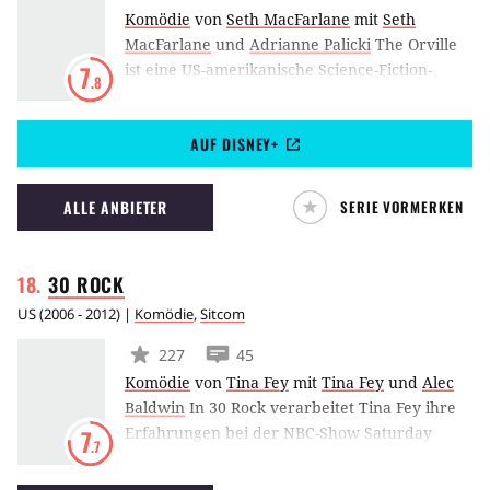
Komödie
von
Seth MacFarlane
mit
Seth
MacFarlane
und
Adrianne Palicki
The Orville
ist eine US-amerikanische Science-Fiction-
7
.8
Comedy-Serie aus dem Hause FOX. Das Format
wurde von Family-Guy-Schöpfer Seth
AUF DISNEY+
MacFarlane kreiert und erzählt von den
aufregenden Abenteuern, die die Crew des
Raumschiffs The Orville in den unendlichen
ALLE ANBIETER
SERIE VORMERKEN
Weiten des Weltraums erlebt.
30
ROCK
US
(
2006 - 2012
) |
Komödie
,
Sitcom
227
45
Komödie
von
Tina Fey
mit
Tina Fey
und
Alec
Baldwin
In 30 Rock verarbeitet Tina Fey ihre
Erfahrungen bei der NBC-Show Saturday
7
.7
Night Live: Liz Lemon, die Chefin der Live-
Comedy-Sendung The Girlie Show muss sich