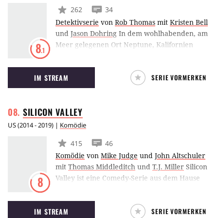
262
34
Detektivserie
von
Rob Thomas
mit
Kristen Bell
und
Jason Dohring
In dem wohlhabenden, am
Meer gelegenen Ort Neptune, Kalifornien
8
.1
bestimmten die Reichen und Mächtigen die
Regeln. Ihr Pech! Denn die smarte,
IM STREAM
SERIE VORMERKEN
unerschrockene Veronica Mars ist eine 17-
jährige Nachwuchsschnüfflerin, die nicht
locker lässt, bis sie die bestgehüteten
SILICON
VALLEY
Geheimnisse der Stadt aufgedeckt hat.
US
(
2014 - 2019
) |
Komödie
415
46
Komödie
von
Mike Judge
und
John Altschuler
mit
Thomas Middleditch
und
T.J. Miller
Silicon
Valley ist eine Comedy-Serie aus dem Hause
8
HBO, in der eine Gruppe neurotischer IT-
Experten plötzlich die Chance erhält, ein
IM STREAM
SERIE VORMERKEN
erfolgreiches Start-Up aufzubauen.