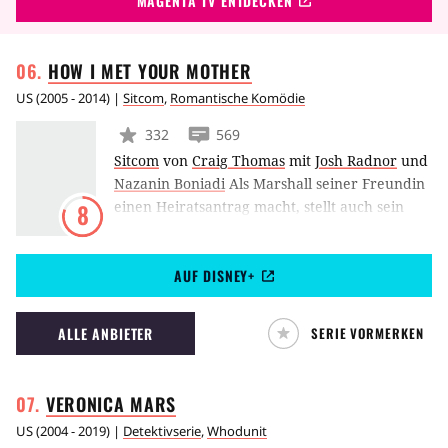
MAGENTA TV ENTDECKEN
HOW I MET YOUR
MOTHER
US
(
2005 - 2014
) |
Sitcom
,
Romantische Komödie
332
569
Sitcom
von
Craig Thomas
mit
Josh Radnor
und
Nazanin Boniadi
Als Marshall seiner Freundin
einen Heiratsantrag macht, stellt auch sein
8
Freund Ted fest, dass in seinem Leben eine
Frau fehlt, mit der er eine Familie gründen
AUF DISNEY+
will. Erzählt wird diese Sitcom als Rückblick –
der Erzähler Ted erzählt seinen Kindern im
Jahr 2030 aus der Zeit um das Jahr 2005, in
ALLE ANBIETER
SERIE VORMERKEN
der er seine Frau und ihre Mutter
kennengelernt hat.
VERONICA
MARS
US
(
2004 - 2019
) |
Detektivserie
,
Whodunit