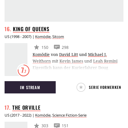
KING OF
QUEENS
US
(
1998 - 2007
) |
Komödie
,
Sitcom
150
298
Komödie
von
David Litt
und
Michael J.
Weithorn
mit
Kevin James
und
Leah Remini
Eigentlich kann der Kurierfahrer Doug
7
.7
Heffernan glücklich sein: Er hat eine hübsche
Frau und ein unkompliziertes Leben – einmal
IM STREAM
SERIE VORMERKEN
abgesehen von seinem Schwiegervater
Arthur, der seit dem Tod seiner Frau bei ihm
und seiner Gattin Carrie lebt. Auch daß Carrie
THE
ORVILLE
im Berufsleben erfolgreicher ist als er, sollte
ihm keine Probleme machen – tut es aber.
US
(
2017 - 2022
) |
Komödie
,
Science Fiction-Serie
303
151