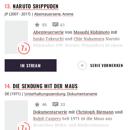
NARUTO
SHIPPUDEN
Krieg ziehen muss. Dieses Mal steht allerdings
das Schicksal der gesamten Menschheit auf
JP
(
2007 - 2017
) |
Abenteuerserie
,
Anime
dem Spiel.
93
61
Abenteuerserie
von
Masashi Kishimoto
mit
Junko Takeuchi
und
Chie Nakamura
Naruto
Shippuden (OT: Naruto: Shippûden) ist einem
7
.8
japanischen Anime-Serie, die auf der
gleichnamigen Manga-Reihe basiert und die
IM STREAM
SERIE VORMERKEN
Geschichte der Anime-Serie Naruto fortsetzt,
die von 2002 bis 2007 ausgestrahlt wurde. Die
Handlung von Naruto Shippuden setzt zwei
DIE SENDUNG MIT DER
MAUS
Jahre nach den vorherigen Ereignissen ein
und dreht sich erneut um die Abenteuer, die
DE
(
1971
) |
Unterhaltungssendung
,
Dokumentarserie
der junge Ninja Naruto gemeinsam mit seinen
46
33
Freunden erlebt.
Dokumentarserie
mit
Christoph Biemann
und
Ralph Caspers
Seit 1971 ist die Maus aus
deutschen Wohn- und Kinderzimmern
7
.8