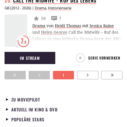
CALL THE MIDWIFE - RUF DES
LEBENS
GB
(
2012 - 2026
) |
Drama
,
Historienserie
59
7
Drama
von
Heidi Thomas
mit
Jessica Raine
und
Helen George
Call the Midwife – Ruf des
Lebens ist eine britische Drama-Serie der BBC.
7
.8
Die Handlung spielt im England der 1950er
Jahre und erzählt von der jungen Jenny Lee,
IM STREAM
SERIE VORMERKEN
die als Hebamme arbeiten will.
1
ZU MOVIEPILOT
AKTUELL IM KINO & DVD
POPULÄRE STARS