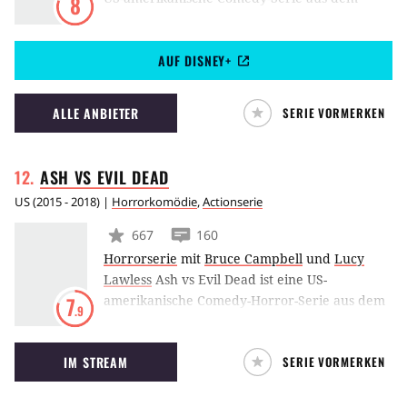
8
Hause FX. Die Geschichte rund um zwei
Cousins, die in der Musikbranche
AUF DISNEY+
durchstarten wollen, wurde von Donald
Glover kreiert, der zusammen mit Brian Tyree
Henry, Lakeith Lee Stanfield und Zazie Beetz
ALLE ANBIETER
SERIE VORMERKEN
auch in einer der Hauptrollen zu sehen ist.
ASH VS EVIL
DEAD
US
(
2015 - 2018
) |
Horrorkomödie
,
Actionserie
667
160
Horrorserie
mit
Bruce Campbell
und
Lucy
Lawless
Ash vs Evil Dead ist eine US-
amerikanische Comedy-Horror-Serie aus dem
7
.9
Hause Starz und basiert auf der Evil Dead-
Trilogie von Regisseur Sam Raimi. Die
IM STREAM
SERIE VORMERKEN
Geschichte ist 30 Jahre nach den vorherigen
Geschehnissen angesiedelt und erzählt von
Ash, der erneut gegen böse Dämonen in den