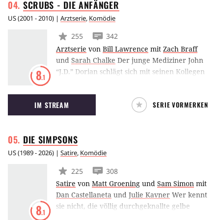
SCRUBS - DIE
ANFÄNGER
US
(
2001 - 2010
) |
Arztserie
,
Komödie
255
342
Arztserie
von
Bill Lawrence
mit
Zach Braff
und
Sarah Chalke
Der junge Mediziner John
“J.D.” Dorian schlägt sich mit seinen Kollegen
8
.1
durch den chaotisch-skurrilen
Krankenhausalltag. Dabei werden die jungen
IM STREAM
SERIE VORMERKEN
Ärzte von ihrem bösartigen Chef Dr. Kelso und
dem hinterhältigen Hausmeister geplagt. Doch
nicht nur der Job hält die Mediziner auf Trab
DIE
SIMPSONS
– auch ihr Privatleben gerät immer wieder in
Turbulenzen.
US
(
1989 - 2026
) |
Satire
,
Komödie
225
308
Satire
von
Matt Groening
und
Sam Simon
mit
Dan Castellaneta
und
Julie Kavner
Wer kennt
sie nicht, die völlig durchgeknallte gelbe
8
.1
Familie aus dem beschaulichen Springfield?!