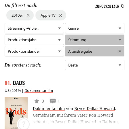
Du filterst nach:
ZURÜCKSETZEN
2010er
Apple TV
Streaming-Anbie...
Genre
Produktionsjahr
Stimmung
Produktionsländer
Altersfreigabe
Du sortierst nach:
Beste
DADS
US
(
2019
) |
Dokumentarfilm
3
1
Dokumentarfilm
von
Bryce Dallas Howard
.
Gemeinsam mit ihrem Vater Ron Howard
schaut sich Bryce Dallas Howard in
Dads
an,
?
was es bedeutet, in der heutigen Zeit Vater zu