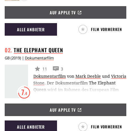
sein. Dem Phänomen nähern sich die beiden
AUF APPLE TV
durch Anekdoten und Weisheiten solch
berühmter Komiker wie Will Smith, Jimmy
Fallon und Neil Patrick Harris. (RL)
ALLE ANBIETER
FILM VORMERKEN
THE ELEPHANT
QUEEN
GB
(
2019
) |
Dokumentarfilm
11
3
Dokumentarfilm
von
Mark Deeble
und
Victoria
Stone
.
Der Dokumentarfilm
The Elephant
Queen
wird im Rahmen des European Film
7
.4
Markets auf der Berlinale 2018 präsentiert
und folgt der Elefantenfamilie rund um
AUF APPLE TV
Athena, Mimi und Weiwei, die sich in der
Dürre auf die Suche nach Wasser begeben.
(LE)
ALLE ANBIETER
FILM VORMERKEN