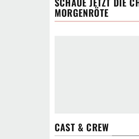
SCHAUE JETZT
DIE C
MORGENRÖTE
CAST & CREW