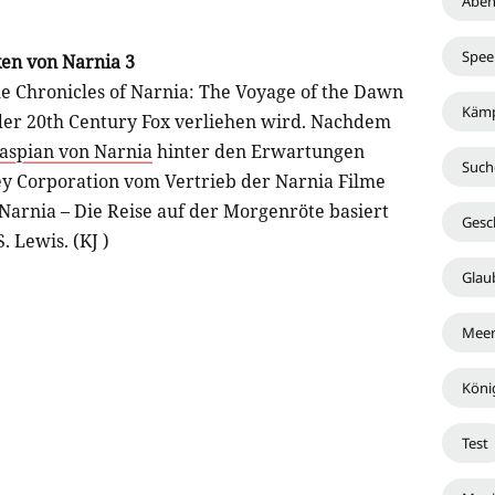
Aben
Spee
ken von Narnia 3
e Chronicles of Narnia: The Voyage of the Dawn
Kämp
n der 20th Century Fox verliehen wird. Nachdem
Kaspian von Narnia
hinter den Erwartungen
Such
ney Corporation vom Vertrieb der Narnia Filme
arnia – Die Reise auf der Morgenröte basiert
Gesc
. Lewis. (KJ )
Glau
Meer
Köni
Test