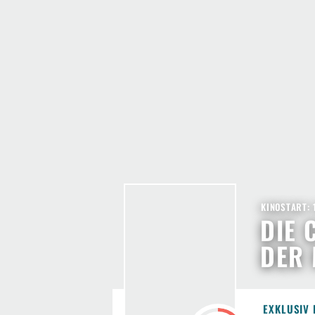
KINOSTART: 
DIE 
DER
EXKLUSIV 