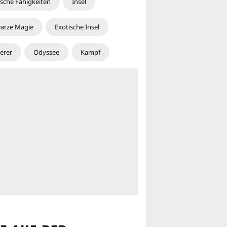
sche Fähigkeiten
Insel
arze Magie
Exotische Insel
erer
Odyssee
Kampf