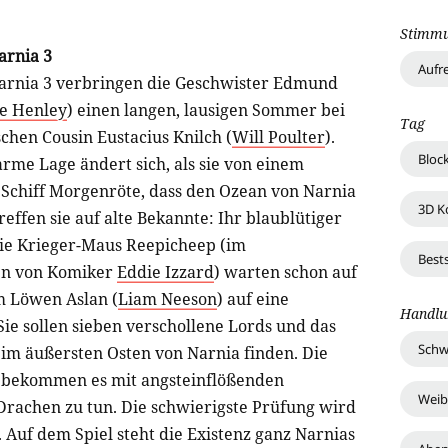
Stimm
arnia 3
Aufr
Narnia 3 verbringen die Geschwister Edmund
e Henley
) einen langen, lausigen Sommer bei
Tag
chen Cousin Eustacius Knilch (
Will Poulter
).
Bloc
rme Lage ändert sich, als sie von einem
Schiff Morgenröte, dass den Ozean von Narnia
3D K
effen sie auf alte Bekannte: Ihr blaublütiger
die Krieger-Maus Reepicheep (im
Best
en von Komiker
Eddie Izzard
) warten schon auf
m Löwen Aslan (
Liam Neeson
) auf eine
Handlu
Sie sollen sieben verschollene Lords und das
Schw
m äußersten Osten von Narnia finden. Die
en bekommen es mit angsteinflößenden
Weib
rachen zu tun. Die schwierigste Prüfung wird
 Auf dem Spiel steht die Existenz ganz Narnias