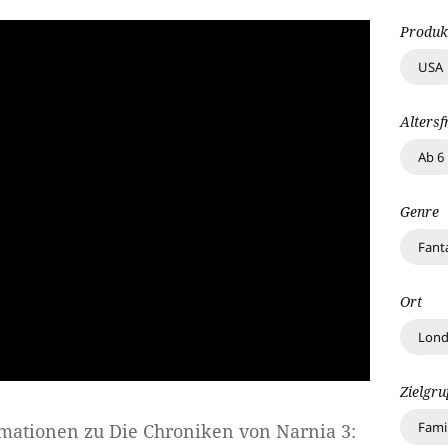
Produk
USA
Altersf
Ab 6
Genre
Fant
Ort
Lon
Zielgr
Fami
rmationen zu
Die Chroniken von Narnia 3: