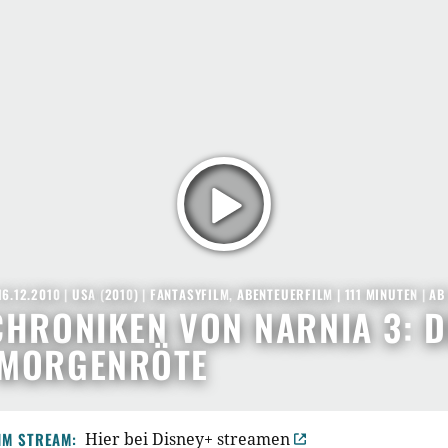
16.12.2010
|
USA
(
2010
) |
FANTASYFILM
,
ABENTEUERFILM
| 111 MINUTEN
|
AB
CHRONIKEN VON NARNIA 3: D
 MORGENRÖTE
IM STREAM:
Hier bei Disney+ streamen