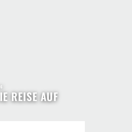
 6
IE REISE AUF