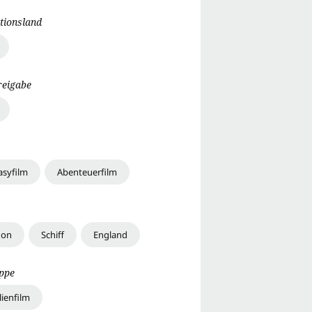
tionsland
reigabe
asyfilm
Abenteuerfilm
don
Schiff
England
uppe
lienfilm