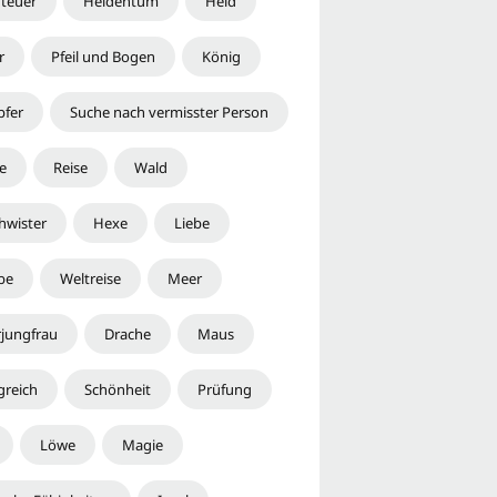
teuer
Heldentum
Held
r
Pfeil und Bogen
König
fer
Suche nach vermisster Person
e
Reise
Wald
hwister
Hexe
Liebe
be
Weltreise
Meer
jungfrau
Drache
Maus
greich
Schönheit
Prüfung
Löwe
Magie