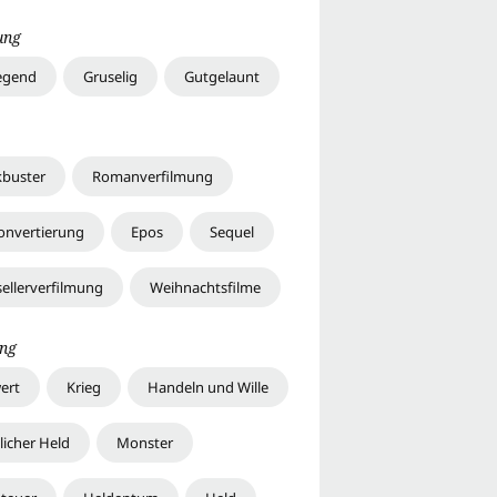
ung
egend
Gruselig
Gutgelaunt
kbuster
Romanverfilmung
onvertierung
Epos
Sequel
sellerverfilmung
Weihnachtsfilme
ng
ert
Krieg
Handeln und Wille
licher Held
Monster