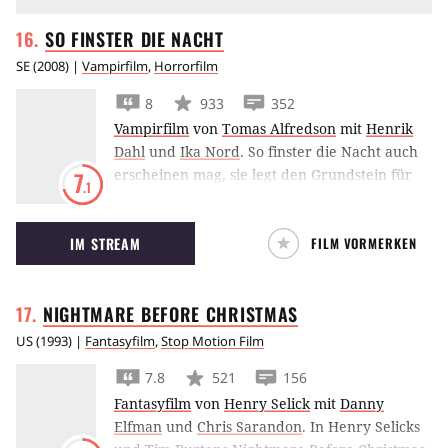
SO FINSTER DIE
NACHT
SE
(
2008
) |
Vampirfilm
,
Horrorfilm
8
933
352
Vampirfilm
von
Tomas Alfredson
mit
Henrik
Dahl
und
Ika Nord
.
So finster die Nacht auch
erscheinen mag, sie legt den Grundstein für
7
.1
eine ungewöhnliche Freundschaft zwischen
zwei Außenseitern, einem Jungen und einem
IM STREAM
FILM VORMERKEN
Vampirmädchen. Meisterwerk von Tomas
Alfredson.
NIGHTMARE BEFORE
CHRISTMAS
US
(
1993
) |
Fantasyfilm
,
Stop Motion Film
7.8
521
156
Fantasyfilm
von
Henry Selick
mit
Danny
Elfman
und
Chris Sarandon
.
In Henry Selicks