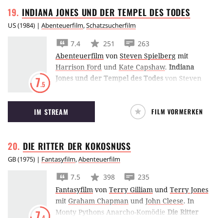
INDIANA JONES UND DER TEMPEL DES
TODES
US
(
1984
) |
Abenteuerfilm
,
Schatzsucherfilm
7.4
251
263
Abenteuerfilm
von
Steven Spielberg
mit
Harrison Ford
und
Kate Capshaw
.
Indiana
Jones und der Tempel des Todes
von Steven
7
.5
Spielberg ist das zweite Abenteuer von
Harrison Ford, der diesmal gegen einen
IM STREAM
FILM VORMERKEN
indischen Kult kämpft.
DIE RITTER DER
KOKOSNUSS
GB
(
1975
) |
Fantasyfilm
,
Abenteuerfilm
7.5
398
235
Fantasyfilm
von
Terry Gilliam
und
Terry Jones
mit
Graham Chapman
und
John Cleese
.
In
Monty Pythons Anarcho-Komödie
Die Ritter
7
.4