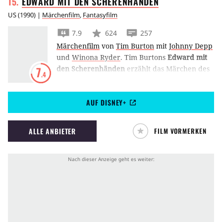
EDWARD MIT DEN
SCHERENHÄNDEN
US
(
1990
) |
Märchenfilm
,
Fantasyfilm
7.9
624
257
Märchenfilm
von
Tim Burton
mit
Johnny Depp
und
Winona Ryder
.
Tim Burtons
Edward mit
den Scherenhänden
erzählt das Märchen des
7
.4
künstlich hergestellten Menschen Edward, der
anstatt zwei Händen Scheren besitzt.
AUF DISNEY+
ALLE ANBIETER
FILM VORMERKEN