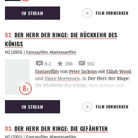
Bewohner von Mittelerde mit seiner Armee
IM STREAM
FILM VORMERKEN
der Uruk-Hai.
DER HERR DER RINGE: DIE RÜCKKEHR DES
KÖNIGS
NZ
(
2003
) |
Fantasyfilm
,
Abenteuerfilm
8.2
396
592
Fantasyfilm
von
Peter Jackson
mit
Elijah Wood
und
Viggo Mortensen
.
In
Der Herr der Ringe:
Die Rückkehr des Königs
, dem dritten und
8
.1
letzten Teil der Herr-der-Ringe-Saga, erreicht
Frodo das Ende seiner Mission, während seine
IM STREAM
FILM VORMERKEN
Freunde die letzte Schlacht zu schlagen
haben.
DER HERR DER RINGE: DIE
GEFÄHRTEN
NZ
(
2001
) |
Fantasyfilm
,
Abenteuerfilm