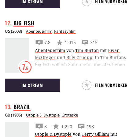
IM STREAM
FILM VORMERKEN
richtig rund.
BIG
FISH
US
(
2003
) |
Abenteuerfilm
,
Fantasyfilm
7.8
1.015
315
Abenteuerfilm
von
Tim Burton
mit
Ewan
McGregor
und
Billy Crudup
.
In Tim Burtons
Big Fish will ein Sohn mehr über das Leben
7
.6
seines im Sterben liegenden Vaters
herausfinden und versucht, sich aus den
IM STREAM
FILM VORMERKEN
vielen Geschichten, die er über diesen hört,
ein eigenes Bild zu machen.
BRAZIL
GB
(
1985
) |
Utopie & Dystopie
,
Groteske
8
1.220
198
Utopie & Dystopie
von
Terry Gilliam
mit