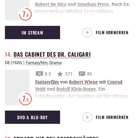
Robert De Niro
und
Jonathan Pryce
.
Nach Ex-
Monty-Python-Mitglied Terry Gilliams
7
.4
Vorstellung ist die Welt von morgen ein
dystopischer und zynischer bürokratischer
IM STREAM
FILM VORMERKEN
Staatsapparat: Willkommen in Brazil!
DAS CABINET DES DR.
CALIGARI
DE
(
1920
) |
Fantasyfilm
,
Drama
8.3
571
85
Fantasyfilm
von
Robert Wiene
mit
Conrad
Veidt
und
Rudolf Klein-Rogge
.
Ein
Schlafwandler, der tagsüber auf der Kirmes
7
.5
als Attraktion gezeigt wird, wird nachts zum
Killer – unter der Führung des unheimlichen
DVD & BLU-RAY
FILM VORMERKEN
Dr. Caligari.