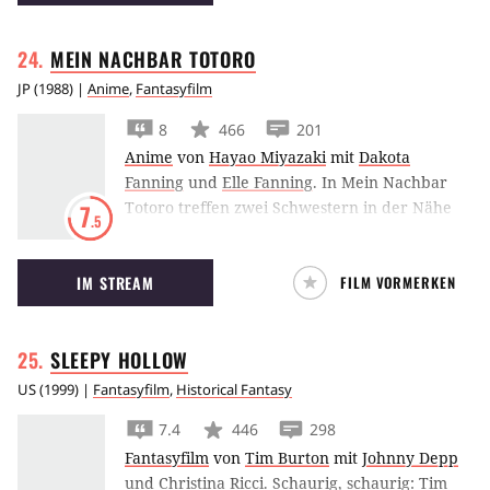
MEIN NACHBAR
TOTORO
JP
(
1988
) |
Anime
,
Fantasyfilm
8
466
201
Anime
von
Hayao Miyazaki
mit
Dakota
Fanning
und
Elle Fanning
.
In Mein Nachbar
Totoro treffen zwei Schwestern in der Nähe
7
.5
ihres neuen Hauses auf einen freundlichen
Waldgeist.
IM STREAM
FILM VORMERKEN
SLEEPY
HOLLOW
US
(
1999
) |
Fantasyfilm
,
Historical Fantasy
7.4
446
298
Fantasyfilm
von
Tim Burton
mit
Johnny Depp
und
Christina Ricci
.
Schaurig, schaurig: Tim