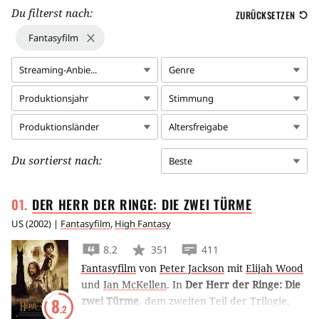
Du filterst nach:
ZURÜCKSETZEN
Fantasyfilm
Streaming-Anbie...
Genre
Produktionsjahr
Stimmung
Produktionsländer
Altersfreigabe
Du sortierst nach:
Beste
DER HERR DER RINGE: DIE ZWEI
TÜRME
US
(
2002
) |
Fantasyfilm
,
High Fantasy
8.2
351
411
Fantasyfilm
von
Peter Jackson
mit
Elijah Wood
und
Ian McKellen
.
In
Der Herr der Ringe: Die
zwei Türme
, dem zweiten Teil der Trilogie,
8
.2
erhebt sich der Zauberer Saruman gegen die