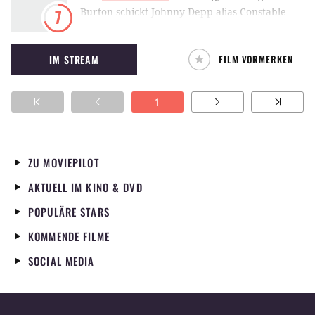
Burton schickt Johnny Depp alias Constable
7
Ichabod Crane zur Verbrechensaufklärung in
das gruselige Dörfchen
Sleepy Hollow
.
IM STREAM
FILM VORMERKEN
1
ZU MOVIEPILOT
AKTUELL IM KINO & DVD
POPULÄRE STARS
KOMMENDE FILME
SOCIAL MEDIA