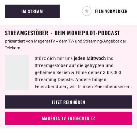
Labyrinth. Regisseur Guillermo del Toro hält
IM STREAM
FILM VORMERKEN
dies in eindrucksvoll-düsteren Bildern fest.
STREAMGESTÖBER - DEIN MOVIEPILOT-PODCAST
präsentiert von MagentaTV – dem TV- und Streaming-Angebot der
Telekom
Stürz dich mit uns
jeden Mittwoch
ins
Streamgestöber auf die gehypten und
geheimen Serien & Filme deiner 3 bis 300
Streaming-Dienste. Andere bingen
Feierabendbier, wir trinken Feierabendserien.
JETZT REINHÖREN
MAGENTA TV ENTDECKEN