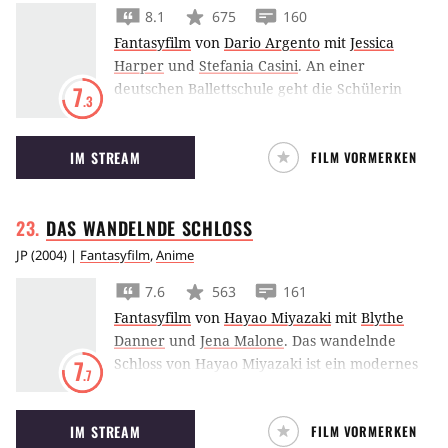
8.1
675
160
Fantasyfilm
von
Dario Argento
mit
Jessica
Harper
und
Stefania Casini
.
An einer
deutschen Ballettschule geht die Schülerin
7
.3
Suzy in Suspiria einem dämonischen
Geheimnis auf den Grund.
IM STREAM
FILM VORMERKEN
DAS WANDELNDE
SCHLOSS
JP
(
2004
) |
Fantasyfilm
,
Anime
7.6
563
161
Fantasyfilm
von
Hayao Miyazaki
mit
Blythe
Danner
und
Jena Malone
.
Das wandelnde
Schloss von Hayao Miyazaki ist ein modernes
7
.7
Märchen aus den japanischen Ghibli-
Animationsstudios.
IM STREAM
FILM VORMERKEN