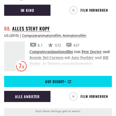
Anime-Filme aller Zeiten. Er handelt von der
IM KINO
FILM VORMERKEN
zehnjährigen Chihiro, die sich ohne ihre
Eltern in einer gruseligen Fantasiewelt mit
Göttern und Geistern zurechtfinden muss.
ALLES STEHT
KOPF
US
(
2015
) |
Computeranimationsfilm
,
Animationsfilm
8.1
572
437
Computeranimationsfilm
von
Pete Docter
und
Ronnie Del Carmen
mit
Amy Poehler
und
Bill
Hader
.
In Disneys oscarprämiertem
7
.8
Animationsfilm
Alles steht Kopf
entwickeln die
Emotionen eines jungen Mädchens in ihrem
AUF DISNEY+
Kopf ein ungewöhnliches Eigenleben.
ALLE ANBIETER
FILM VORMERKEN