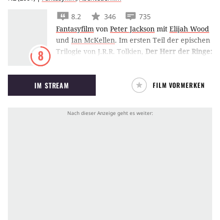
8.2
346
735
Fantasyfilm
von
Peter Jackson
mit
Elijah Wood
und
Ian McKellen
.
Im ersten Teil der epischen
Trilogie von J.R.R. Tolkien,
Der Herr der Ringe:
8
Die Gefährten
, schickt Peter Jackson selbige
Gefährten quer durch Mittelerde, wo z.B.
IM STREAM
FILM VORMERKEN
Pippin und Merry in den Ents Verbündete im
Kampf gegen das Heer Sarumans finden.