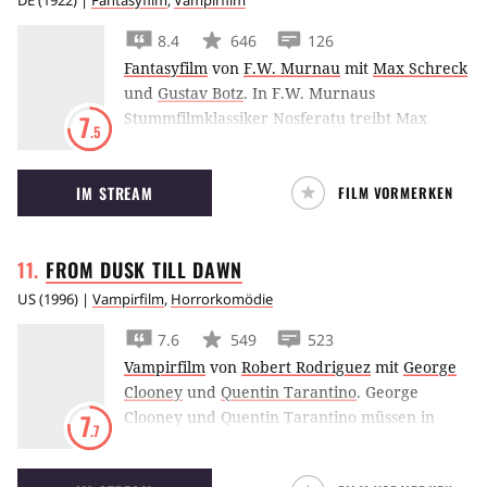
DE
(
1922
) |
Fantasyfilm
,
Vampirfilm
8.4
646
126
Fantasyfilm
von
F.W. Murnau
mit
Max Schreck
und
Gustav Botz
.
In F.W. Murnaus
Stummfilmklassiker Nosferatu treibt Max
7
.5
Schreck als Nosferatu (besser bekannt als
Dracula) in Transsylvanien und Wismar sein
IM STREAM
FILM VORMERKEN
Unwesen.
FROM DUSK TILL
DAWN
US
(
1996
) |
Vampirfilm
,
Horrorkomödie
7.6
549
523
Vampirfilm
von
Robert Rodriguez
mit
George
Clooney
und
Quentin Tarantino
.
George
Clooney und Quentin Tarantino müssen in
7
.7
From Dusk Till Dawn
nicht nur vor den Cops
flüchten, denn im Titty Twister geht es erst so