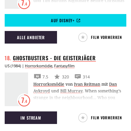
und Tim Burtons Nightmare Before Christmas
7
.4
versucht Jack, Weihnachten in Halloween-
Town zu organisieren. Anfangs scheint der
AUF DISNEY+
Plan aufzugehen, doch bald stößt Jack auf
Probleme.
ALLE ANBIETER
FILM VORMERKEN
GHOSTBUSTERS - DIE
GEISTERJÄGER
US
(
1984
) |
Horrorkomödie
,
Fantasyfilm
7.5
320
314
Horrorkomödie
von
Ivan Reitman
mit
Dan
Aykroyd
und
Bill Murray
.
When something’s
strange in the neighbourhood… Who you
7
.4
gonna call?
Ghostbusters!
IM STREAM
FILM VORMERKEN