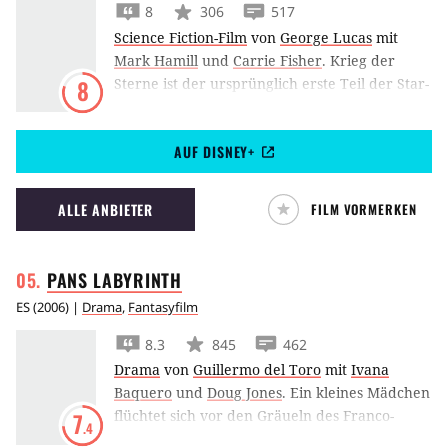
8
306
517
Science Fiction-Film
von
George Lucas
mit
Mark Hamill
und
Carrie Fisher
.
Krieg der
Sterne ist der ursprünglich erste Teil der Star-
8
Wars-Trilogie, die Geschichte von Luke
Skywalker, Han Solo und Prinzession Leia und
AUF DISNEY+
definierte 1977 den Begriff des Fan-Seins neu.
ALLE ANBIETER
FILM VORMERKEN
PANS
LABYRINTH
ES
(
2006
) |
Drama
,
Fantasyfilm
8.3
845
462
Drama
von
Guillermo del Toro
mit
Ivana
Baquero
und
Doug Jones
.
Ein kleines Mädchen
flüchtet sich vor den Gräueln des Franco-
7
.4
Regimes in eine Fantasiewelt, in Pans