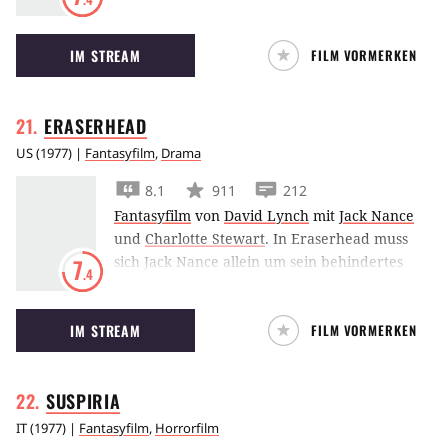
der Koskosnuss
suchen König Artus und die
Rittern der Tafelrunde den heiligen Gral – und
IM STREAM
FILM VORMERKEN
scheitern an ihrer Dummheit.
ERASERHEAD
US
(
1977
) |
Fantasyfilm
,
Drama
8.1
911
212
Fantasyfilm
von
David Lynch
mit
Jack Nance
und
Charlotte Stewart
.
In Eraserhead muss
sich Jack Nance allein um sein behindertes
7
.4
Kind kümmern.
IM STREAM
FILM VORMERKEN
SUSPIRIA
IT
(
1977
) |
Fantasyfilm
,
Horrorfilm