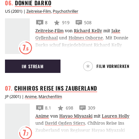
DONNIE
DARKO
US
(
2001
) |
Zeitreise-Film
,
Psychothriller
8
919
508
Zeitreise-Film
von
Richard Kelly
mit
Jake
Gyllenhaal
und
Holmes Osborne
.
Mit Donnie
Darko schuf Regiedebütant Richard Kelly
7
.6
einen modernen Klassiker des
Mysterythrillers. Jake Gyllenhaal überzeugt als
IM STREAM
FILM VORMERKEN
Teenager, dem ein humanoider Hase
erscheint und der den Weltuntergang
verkündet.
CHIHIROS REISE INS
ZAUBERLAND
JP
(
2001
) |
Anime
,
Märchenfilm
8.1
698
309
Anime
von
Hayao Miyazaki
mit
Lauren Holly
und
David Ogden Stiers
.
Chihiros Reise ins
Zauberland von Regisseur Hayao Miyazaki
7
.7
und Studio Ghibli ist einer der erfolgreichsten