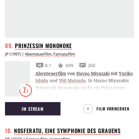
PRINZESSIN
MONONOKE
JP
(
1997
) |
Abenteuerfilm
,
Fantasyfilm
8.1
699
260
Abenteuerfilm
von
Hayao Miyazaki
mit
Yuriko
Ishida
und
Yôji Matsuda
.
In Hayao Miyazakis
Prinzessin Mononoke sucht ein Prinz einen
7
.7
Hirsch-Gott und stößt bei seiner Reise auf ein
wildes Mädchen, das für die Tiergötter des
IM STREAM
FILM VORMERKEN
Waldes kämpft.
NOSFERATU, EINE SYMPHONIE DES
GRAUENS