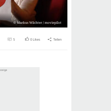
Markus Wächter / moviepilot
5
0
Likes
Teilen