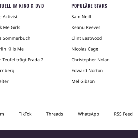
TUELL IM KINO & DVD
POPULÄRE STARS
 Activist
Sam Neill
k Me Girls
Keanu Reeves
s Sommerbuch
Clint Eastwood
lin Kills Me
Nicolas Cage
r Teufel trägt Prada 2
Christopher Nolan
rnberg
Edward Norton
elter
Mel Gibson
am
TikTok
Threads
WhatsApp
RSS Feed