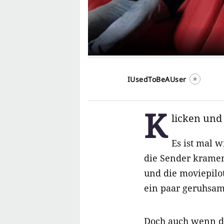
IUsedToBeAUser
K
licken und
Es ist mal 
die Sender kramen
und die moviepilo
ein paar geruhsam
Doch auch wenn di