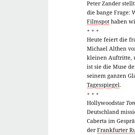
Peter Zander stellt
die bange Frage: 
Filmspot
haben wi
+ + +
Heute feiert die f
Michael Althen v
kleinen Auftritte
ist sie die Muse d
seinem ganzen Gla
Tagesspiegel
.
+ + +
Hollywoodstar
Tom
Deutschland missio
Caberta im Gesprä
der
Frankfurter R