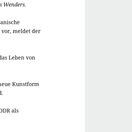
 Wenders
.
kanische
 vor, meldet der
das Leben von
 neue Kunstform
d.
DDR als
.