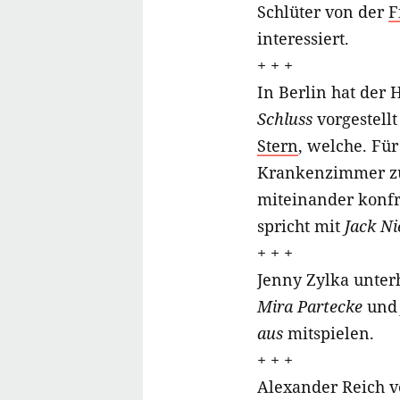
Schlüter von der
F
interessiert.
+ + +
In Berlin hat der
Schluss
vorgestell
Stern
, welche. Fü
Krankenzimmer zu
miteinander konfr
spricht mit
Jack Ni
+ + +
Jenny Zylka unterh
Mira Partecke
un
aus
mitspielen.
+ + +
Alexander Reich 