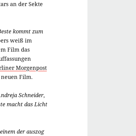
ars an der Sekte
Beste kommt zum
bers weiß im
em Film das
uffassungen
rliner Morgenpost
 neuen Film.
ndreja Schneider
,
te macht das Licht
einem der auszog