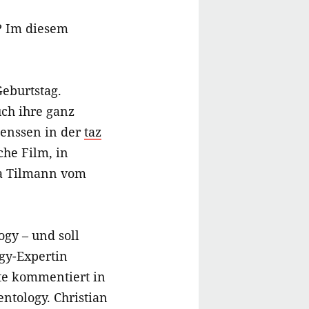
n? Im diesem
Geburtstag.
ch ihre ganz
Lenssen in der
taz
che Film, in
na Tilmann vom
ogy – und soll
ogy-Expertin
te kommentiert in
ntology. Christian