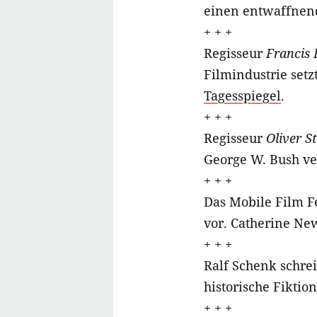
einen entwaffnen
+ + +
Regisseur
Francis 
Filmindustrie set
Tagesspiegel
.
+ + +
Regisseur
Oliver S
George W. Bush ve
+ + +
Das Mobile Film F
vor. Catherine N
+ + +
Ralf Schenk schrei
historische Fiktio
+ + +