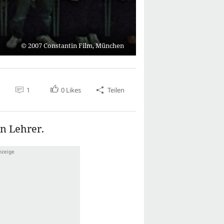
2007 Constantin Film, München
1
0
Likes
Teilen
en Lehrer.