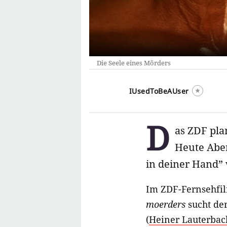
Die Seele eines Mörders
IUsedToBeAUser
D
as ZDF pla
Heute Aben
in deiner Hand” 
Im ZDF-Fernsehfi
moerders
sucht der
(
Heiner Lauterbac