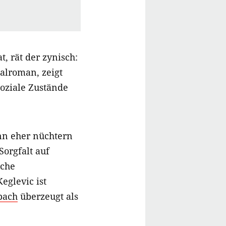
, rät der zynisch:
alroman, zeigt
soziale Zustände
nn eher nüchtern
Sorgfalt auf
sche
eglevic ist
bach
überzeugt als