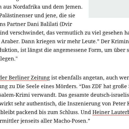
m aus Nordafrika und dem Jemen.
Palästinenser und jene, die sie
s Partner Dani Balilati (Dvir
ind verschwindet, das vermutlich zu viel gesehen hat
e Araber. Dann kriegen wir mehr Leute.” Der Krimin
duktion, ist längst die angemessene Form, um über 
legen."
der Berliner Zeitung
ist ebenfalls angetan, auch we
ung zu Die Seele eines Mörders. “Das ZDF hat große 
usalem-Krimi verwandt. Das gesamte deutsch-israeli
irkt sehr authentisch, die Inszenierung von Peter K
y bleibt packend bis zum Schluss. Und
Heiner Lauter
mittler jenseits aller Macho-Posen.”