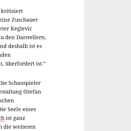
kritisiert
seine Zuschauer
eter Keglevic
zu den Darstellern,
nd deshalb ist es
enden
 überfordert ist.”
Die Schauspieler
staltung (Stefan
ischen
ie Seele eines
ch
ist ganz
 die weiteren