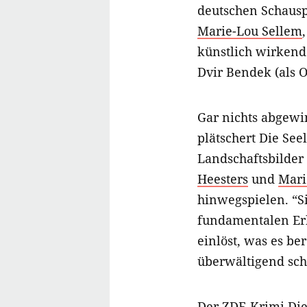
deutschen Schauspi
Marie-Lou Sellem
künstlich wirkend
Dvir Bendek (als 
Gar nichts abgew
plätschert Die See
Landschaftsbilder
Heesters
und
Mari
hinwegspielen. “Si
fundamentalen Erk
einlöst, was es be
überwältigend sch
Der ZDF-Krimi Die