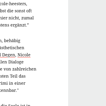
cole-heesters,
bst die sonst oft
ier nicht, zumal
tens ergänzt.”
, behäbig
 ästhetischen
l Degen
,
Nicole
len Dialoge
ine von zahlreichen
sten Teil das
rimi in einer
kennbar."
ie Seele ist in