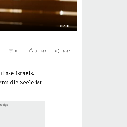
ZDF
0
0
Likes
Teilen
isse Israels.
n die Seele ist