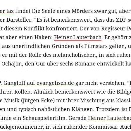
er taz
findet Die Seele eines Mörders zwar gut, aber 
r Darsteller. “Es ist bemerkenswert, dass das ZDF 
 diesem Konflikt konfrontiert. Der von Regisseur P
hat aber einen Haken:
Heiner Lauterbach
. Er gehört 
 aus unerfindlichen Gründen als Filmstars gelten, u
 er mit der Rolle des melancholischen, in sich ruh
chajon, den Gur über sechs Romane entwickelt hat,
. Gangloff auf evangelisch.de
gar nicht verstehen. “
 ihren Rollen. Ähnlich bemerkenswert wie die Bildge
ie Musik (Jürgen Ecke) mit ihrer Mischung aus klass
n und typisch nahöstlichen Klängen. Trotzdem ist D
Linie ein Schauspielerfilm. Gerade
Heiner Lauterba
rückgenommener, in sich ruhender Kommissar. Auch