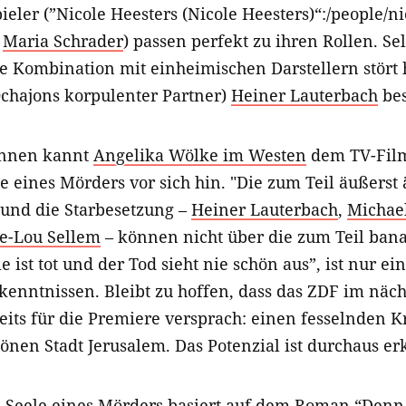
eler (”Nicole Heesters (Nicole Heesters)“:/people/ni
,
Maria Schrader
) passen perfekt zu ihren Rollen. Sel
e Kombination mit einheimischen Darstellern stört h
Ochajons korpulenter Partner)
Heiner Lauterbach
bes
innen kannt
Angelika Wölke im Westen
dem TV-Film
le eines Mörders vor sich hin. "Die zum Teil äußerst
 und die Starbesetzung –
Heiner Lauterbach
,
Michae
e-Lou Sellem
– können nicht über die zum Teil bana
e ist tot und der Tod sieht nie schön aus”, ist nur e
enntnissen. Bleibt zu hoffen, dass das ZDF im näch
reits für die Premiere versprach: einen fesselnden K
önen Stadt Jerusalem. Das Potenzial ist durchaus er
 Seele eines Mörders basiert auf dem Roman “Denn d