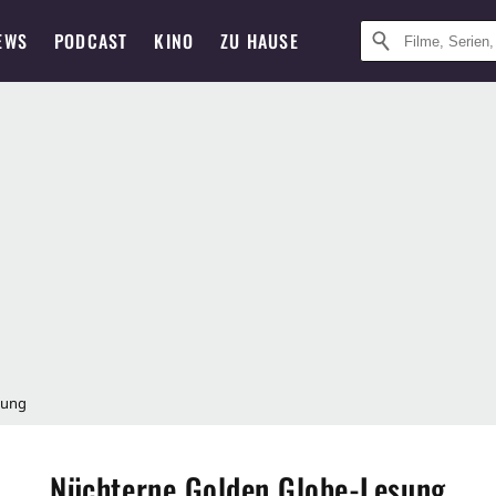
EWS
PODCAST
KINO
ZU HAUSE
sung
Nüchterne Golden Globe-Lesung