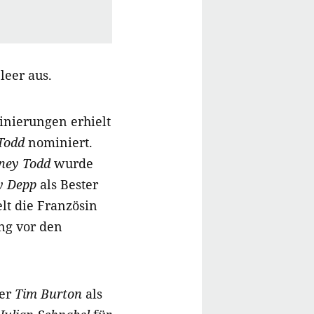
leer aus.
inierungen erhielt
Todd
nominiert.
ney Todd
wurde
y Depp
als Bester
lt die Französin
ng vor den
er
Tim Burton
als