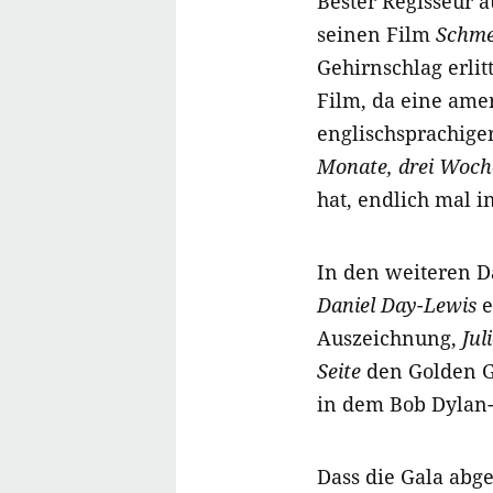
Bester Regisseur 
seinen Film
Schme
Gehirnschlag erli
Film, da eine ame
englischsprachige
Monate, drei Woch
hat, endlich mal 
In den weiteren Da
Daniel Day-Lewis
e
Auszeichnung,
Jul
Seite
den Golden G
in dem Bob Dylan
Dass die Gala abge