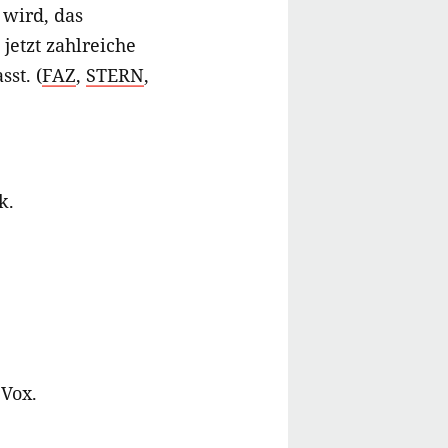
 wird, das
jetzt zahlreiche
st. (
FAZ
,
STERN
,
k.
 Vox.