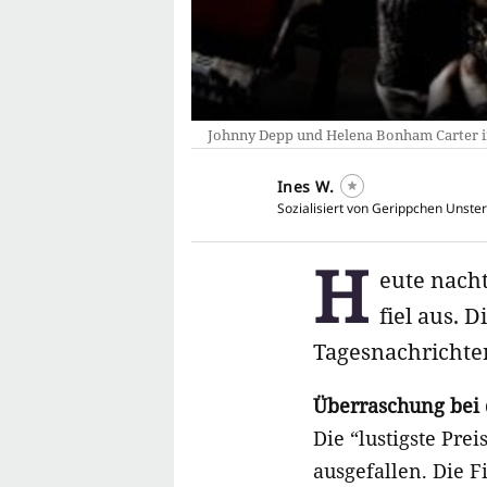
Johnny Depp und Helena Bonham Carter 
Ines W.
Sozialisiert von Gerippchen Unster
H
eute nach
fiel aus. 
Tagesnachrichten
Überraschung bei
Die “lustigste Prei
ausgefallen. Die 