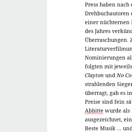
Press haben nach
Drehbuchautoren d
einer nüchternen
des Jahres verkünd
Überraschungen. Z
Literaturverfilmu
Nominierungen als
folgten mit jewei
Clayton
und
No Co
strahlenden Sieger
überragt, gab es i
Preise sind fein s
Abbitte
wurde als 
ausgezeichnet, ein
Beste Musik … und