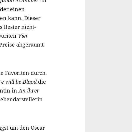
Julian Schnabel
für
 der einen
en kann. Dieser
 Bester nicht-
voriten
Vier
e Preise abgeräumt
ie Favoriten durch.
e will be Blood
die
entin in
An ihrer
ebendarstellerin
Angst um den Oscar