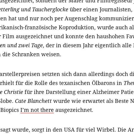
ausgezeichnet, sondern der Maler und Filmregisseur
tterling und Taucherglocke
über einen Journalisten,
tten hat und nur noch per Augenschlag kommunizier
rikanisch-französische Koproduktion, wurde auch als
r Film ausgezeichnet und konnte den haushohen Fa
en und zwei Tage
, der in diesem Jahr eigentlich all
in die Schranken weisen.
rstellerpreisen setzten sich dann allerdings doch d
rhielt für die Rolle des texanischen Ölbarons in
Ther
ie Christie
für ihre Darstellung einer Alzheimer Pati
lobe.
Cate Blanchett
wurde wie erwartet als Beste N
-Biopics
I’m not there
ausgezeichnet.
sagt wurde, sorgt in den USA für viel Wirbel. Die 