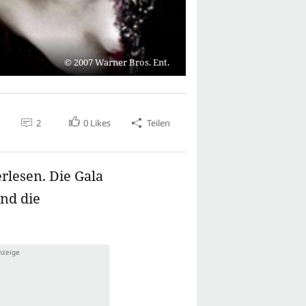
2007 Warner Bros. Ent.
2
0
Likes
Teilen
rlesen. Die Gala
und die