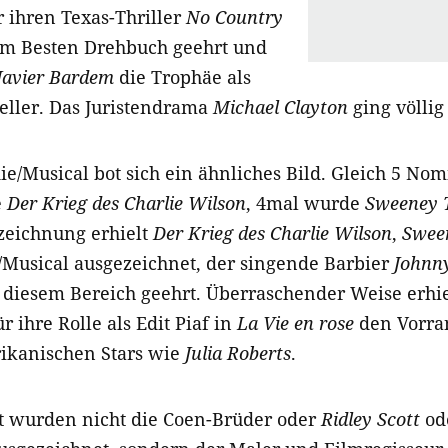
 ihren Texas-Thriller
No Country
m Besten Drehbuch geehrt und
Javier Bardem
die Trophäe als
eller. Das Juristendrama
Michael Clayton
ging völlig 
e/Musical bot sich ein ähnliches Bild. Gleich 5 Nom
e
Der Krieg des Charlie Wilson
, 4mal wurde
Sweeney 
zeichnung erhielt
Der Krieg des Charlie Wilson
,
Swee
/Musical ausgezeichnet, der singende Barbier
Johnn
n diesem Bereich geehrt. Überraschender Weise erhie
r ihre Rolle als Edit Piaf in
La Vie en rose
den Vorra
rikanischen Stars wie
Julia Roberts
.
t wurden nicht die Coen-Brüder oder
Ridley Scott
od