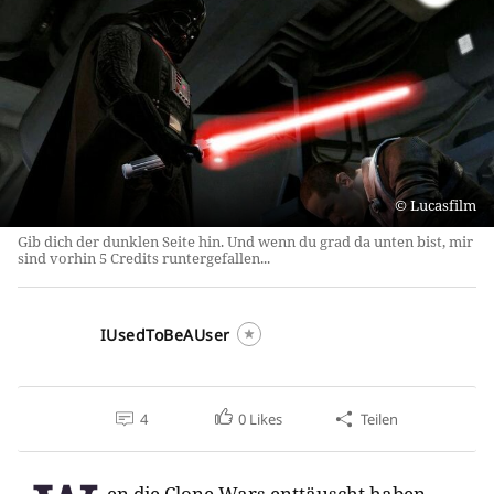
Lucasfilm
Gib dich der dunklen Seite hin. Und wenn du grad da unten bist, mir
sind vorhin 5 Credits runtergefallen...
IUsedToBeAUser
4
0
Likes
Teilen
en die Clone Wars enttäuscht haben,