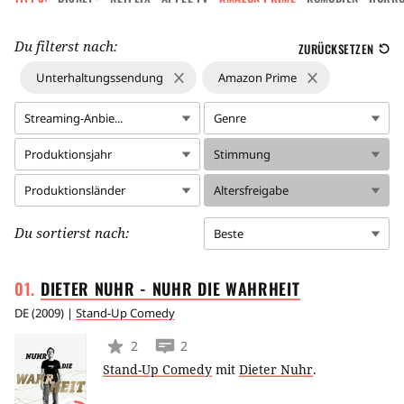
Du filterst nach:
ZURÜCKSETZEN
Unterhaltungssendung
Amazon Prime
Streaming-Anbie...
Genre
Produktionsjahr
Stimmung
Produktionsländer
Altersfreigabe
Du sortierst nach:
Beste
DIETER NUHR - NUHR DIE
WAHRHEIT
DE
(
2009
) |
Stand-Up Comedy
2
2
Stand-Up Comedy
mit
Dieter Nuhr
.