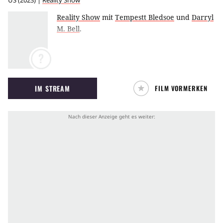
US
(
2023
) |
Reality Show
Reality Show
mit
Tempestt Bledsoe
und
Darryl
M. Bell
.
?
IM STREAM
FILM VORMERKEN